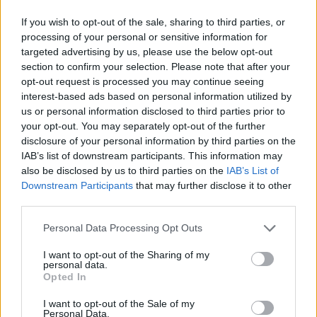
If you wish to opt-out of the sale, sharing to third parties, or
Andreas Nygaard on vahva
processing of your personal or sensitive information for
suosikki Tartu
targeted advertising by us, please use the below opt-out
section to confirm your selection. Please note that after your
Maratonilla
opt-out request is processed you may continue seeing
interest-based ads based on personal information utilized by
TEKIJÄ
TEEMU VIRTANEN
18.02.2022
us or personal information disclosed to third parties prior to
your opt-out. You may separately opt-out of the further
Kaksinkertainen Visma Ski Classics-sarjan
disclosure of your personal information by third parties on the
mestari Andreas Nygaard, Team Ragde Charge,
IAB’s list of downstream participants. This information may
also be disclosed by us to third parties on the
IAB’s List of
palasi valtaistuimelleen viime sunnuntaina
Downstream Participants
that may further disclose it to other
voittamalla kauden ensimmäisen kisansa Jizerska
third parties.
Padesatkan Tsekeissä. Hän on nyt yksi
suurimmista ennakkosuosikeista sunnuntain
Please note that this website/app uses one or more Google
Personal Data Processing Opt Outs
services and may gather and store information including but
Tartu Maratonilla.
not limited to your visit or usage behaviour. You may click to
I want to opt-out of the Sharing of my
personal data.
grant or deny consent to Google and its third-party tags to
Opted In
use your data for below specified purposes in below Google
consent section.
I want to opt-out of the Sale of my
Personal Data.