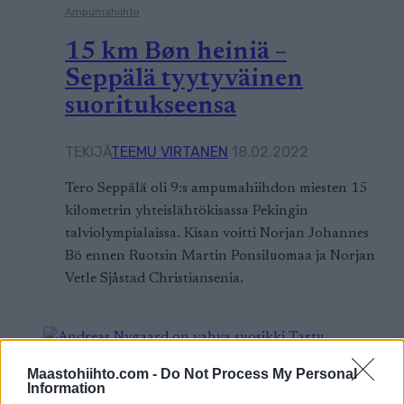
Ampumahiihto
15 km Bøn heiniä –
Seppälä tyytyväinen
suoritukseensa
TEKIJÄ
TEEMU VIRTANEN
18.02.2022
Tero Seppälä oli 9:s ampumahiihdon miesten 15
kilometrin yhteislähtökisassa Pekingin
talviolympialaissa. Kisan voitti Norjan Johannes
Bö ennen Ruotsin Martin Ponsiluomaa ja Norjan
Vetle Sjåstad Christiansenia.
Maastohiihto.com -
Do Not Process My Personal
Information
Ski Classics