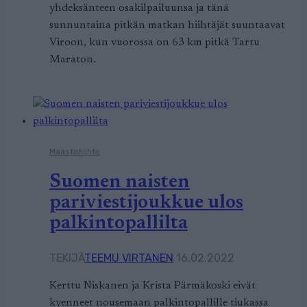
yhdeksänteen osakilpailuunsa ja tänä
sunnuntaina pitkän matkan hiihtäjät suuntaavat
Viroon, kun vuorossa on 63 km pitkä Tartu
Maraton.
Maastohiihto
Suomen naisten
pariviestijoukkue ulos
palkintopallilta
TEKIJÄ
TEEMU VIRTANEN
16.02.2022
Kerttu Niskanen ja Krista Pärmäkoski eivät
kyenneet nousemaan palkintopallille tiukassa