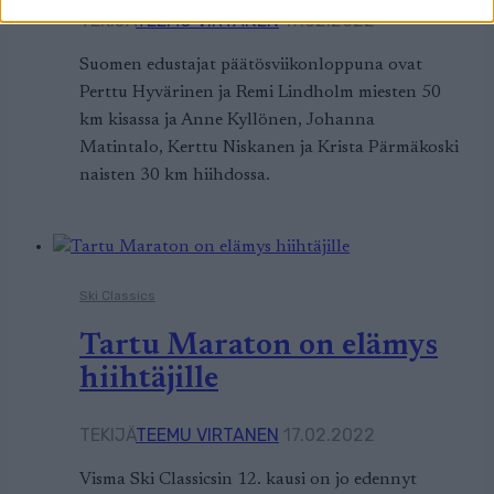
TEKIJÄ
TEEMU VIRTANEN
17.02.2022
Suomen edustajat päätösviikonloppuna ovat
Perttu Hyvärinen ja Remi Lindholm miesten 50
km kisassa ja Anne Kyllönen, Johanna
Matintalo, Kerttu Niskanen ja Krista Pärmäkoski
naisten 30 km hiihdossa.
Ski Classics
Tartu Maraton on elämys
hiihtäjille
TEKIJÄ
TEEMU VIRTANEN
17.02.2022
Visma Ski Classicsin 12. kausi on jo edennyt