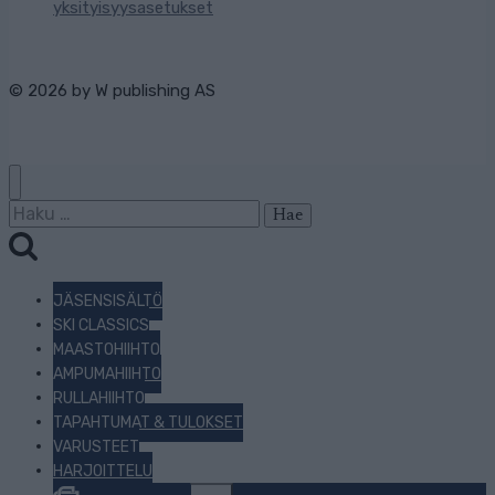
yksityisyysasetukset
© 2026 by
W publishing AS
Haku:
JÄSENSISÄLTÖ
SKI CLASSICS
MAASTOHIIHTO
AMPUMAHIIHTO
RULLAHIIHTO
TAPAHTUMAT & TULOKSET
VARUSTEET
HARJOITTELU
Toggle