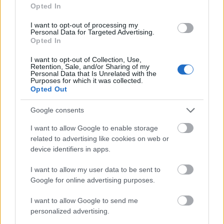
Maastohiihto
Opted In
Frida Karlsson jää pois
I want to opt-out of processing my
Personal Data for Targeted Advertising.
kolmeltakympiltä
Opted In
I want to opt-out of Collection, Use,
TEKIJÄ
TEEMU VIRTANEN
18.02.2022
Retention, Sale, and/or Sharing of my
Personal Data that Is Unrelated with the
Purposes for which it was collected.
Olympiahiihdoissa pettymyksestä toiseen
Opted Out
rimpuillut Frida Karlsson jättää kisat kesken
ennen naisten sunnuntaina hiihdettävää
Google consents
päätösmatkaa.
I want to allow Google to enable storage
related to advertising like cookies on web or
device identifiers in apps.
I want to allow my user data to be sent to
Google for online advertising purposes.
Maastohiihto
I want to allow Google to send me
Pariviestin
personalized advertising.