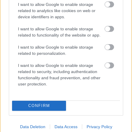
palkintojenjako klo 13:53
I want to allow Google to enable storage
– Niskanen pohtii 50 km
related to analytics like cookies on web or
device identifiers in apps.
osallistumistaan
I want to allow Google to enable storage
TEKIJÄ
TEEMU VIRTANEN
17.02.2022
related to functionality of the website or app.
Eilen pariviestissä vakuuttavasti hiihtäneet Iivo
I want to allow Google to enable storage
related to personalization.
Niskanen ja Joni Mäki saavat kaulaansa
hopeamitalit Zhangjiakoussa järjestettävässä
I want to allow Google to enable storage
palkintoseremoniassa klo 13:53.
related to security, including authentication
functionality and fraud prevention, and other
user protection.
Maastohiihto
CONFIRM
Niskanen jättää
kuninkuusmatkan väliin
Data Deletion
Data Access
Privacy Policy