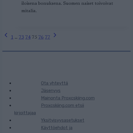
iloisena bonuksena. Suomen naiset toivoivat
mitalia.
Edellinen
Seuraava
Sivunavigointi
1
…
73
74
75
76
77
sivu
sivu
Ota yhteyttä
Jäsenyys
Mainonta Proxcskiing.com
Proxcskiing.com etsii
kirjoittajaa
Yksityisyysasetukset
Käyttöehdot ja