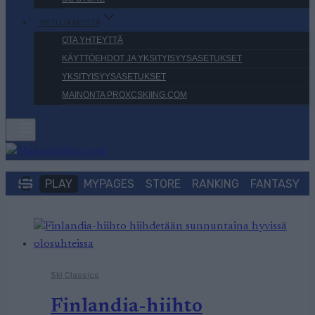
TIETOJA MEISTÄ
OTA YHTEYTTÄ
KÄYTTÖEHDOT JA YKSITYISYYSASETUKSET
YKSITYISYYSASETUKSET
MAINONTA PROXCSKIING.COM
PLAY
MYPAGES
STORE
RANKING
FANTASY
Ski Classics
Finlandia-hiihto