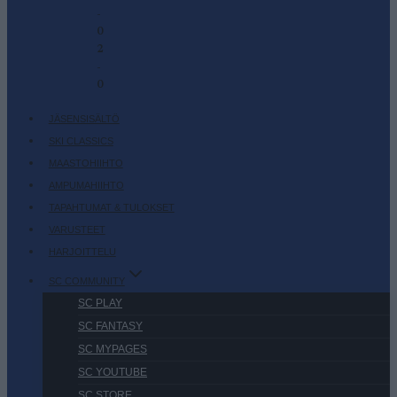
-
0
2
-
0
JÄSENSISÄLTÖ
SKI CLASSICS
MAASTOHIIHTO
AMPUMAHIIHTO
TAPAHTUMAT & TULOKSET
VARUSTEET
HARJOITTELU
SC COMMUNITY
SC PLAY
SC FANTASY
SC MYPAGES
SC YOUTUBE
SC STORE