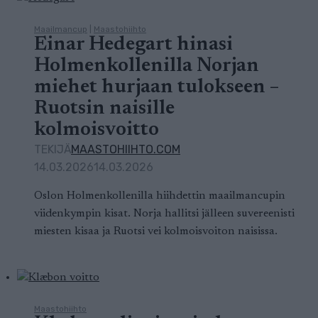
Maailmancup
|
Maastohiihto
Einar Hedegart hinasi
Holmenkollenilla Norjan
miehet hurjaan tulokseen –
Ruotsin naisille
kolmoisvoitto
TEKIJÄ
MAASTOHIIHTO.COM
14.03.2026
14.03.2026
Oslon Holmenkollenilla hiihdettin maailmancupin
viidenkympin kisat. Norja hallitsi jälleen suvereenisti
miesten kisaa ja Ruotsi vei kolmoisvoiton naisissa.
Maastohiihto