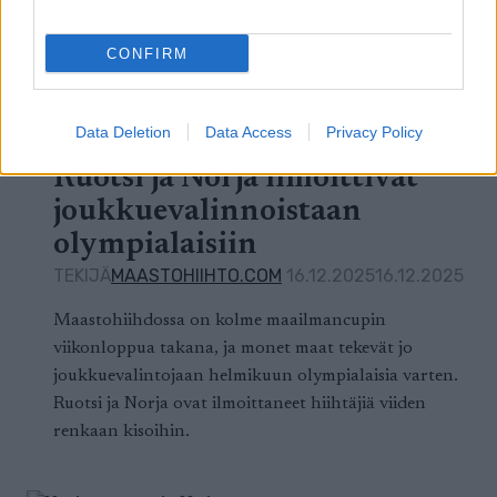
kärkihiihtäjän suunta herättää jo huolta
olympiatalvea ajatellen.
CONFIRM
Data Deletion
Data Access
Privacy Policy
Maastohiihto
Ruotsi ja Norja ilmoittivat
joukkuevalinnoistaan
olympialaisiin
TEKIJÄ
MAASTOHIIHTO.COM
16.12.2025
16.12.2025
Maastohiihdossa on kolme maailmancupin
viikonloppua takana, ja monet maat tekevät jo
joukkuevalintojaan helmikuun olympialaisia varten.
Ruotsi ja Norja ovat ilmoittaneet hiihtäjiä viiden
renkaan kisoihin.