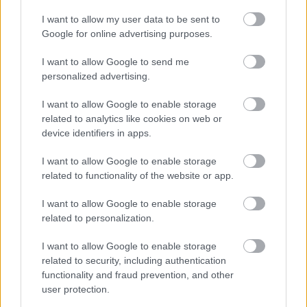
ampumahiihtäjänä. Einar Hedegart on osoittanut
I want to allow my user data to be sent to
kaapin paikan muille hiihtäjille tänä talvena.
Google for online advertising purposes.
Onnistuuko hän siinä myös olympialaisissa?
I want to allow Google to send me
personalized advertising.
I want to allow Google to enable storage
related to analytics like cookies on web or
Maailmancup
|
Maastohiihto
Maastohiihdon
device identifiers in apps.
maailmancupin alkutalvi
I want to allow Google to enable storage
paljasti suomalaiskysymykset
related to functionality of the website or app.
TEKIJÄ
TEEMU VIRTANEN
26.12.2025
26.12.2025
I want to allow Google to enable storage
related to personalization.
Maailmancupin alkukausi on paljastanut nopeasti
suomalaisen maastohiihdon tilan. Sprintissä ollaan
I want to allow Google to enable storage
jatkuvasti lähellä kärkeä ja esiin on noussut uusia
related to security, including authentication
functionality and fraud prevention, and other
nimiä, mutta distanssimatkoilla vain harvat pystyvät
user protection.
haastamaan kansainvälisen huipun – ja usean