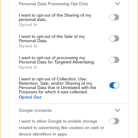
Please note that this website/app uses one or more Google
Personal Data Processing Opt Outs
Olympialaisten maastohiihdon ohjelmassa on
services and may gather and store information including but
seuraavaksi miesten 10 kilometrin vapaan
not limited to your visit or usage behaviour. You may click to
I want to opt-out of the Sharing of my
hiihtotavan kisa. Lue kisasta, suosikeista ja matkan
personal data.
grant or deny consent to Google and its third-party tags to
Opted In
historiasta tästä artikkelista.
use your data for below specified purposes in below Google
consent section.
I want to opt-out of the Sale of my
Personal Data.
Opted In
I want to opt-out of processing my
Maastohiihto
Personal Data for Targeted Advertising.
Einar Hedegart – Klæbon
Opted In
voittaja kympin vapaalla?
I want to opt-out of Collection, Use,
Retention, Sale, and/or Sharing of my
TEKIJÄ
MAASTOHIIHTO.COM
Personal Data that Is Unrelated with the
Purposes for which it was collected.
12.02.2026
12.02.2026
Opted Out
Paperilla hänellä on suurin mahdollisuus voittaa
Google consents
Johannes Høsflot Klæbo. Hän on tällä kaudella ollut
voittamaton olympiamatkalla, 10 km vapaalla
I want to allow Google to enable storage
related to advertising like cookies on web or
hiihtotavalla. Monet eivät kuitenkaan pidä häntä
device identifiers in apps.
ensisijaisesti maastohiihtäjänä, vaan