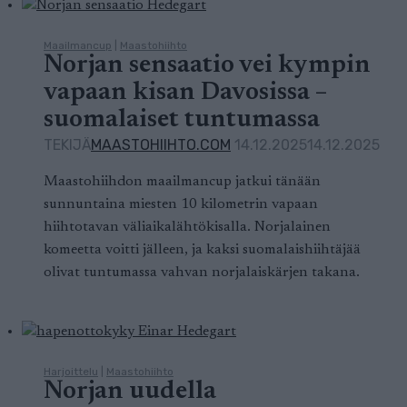
Maailmancup
|
Maastohiihto
Norjan sensaatio vei kympin
vapaan kisan Davosissa –
suomalaiset tuntumassa
TEKIJÄ
MAASTOHIIHTO.COM
14.12.2025
14.12.2025
Maastohiihdon maailmancup jatkui tänään
sunnuntaina miesten 10 kilometrin vapaan
hiihtotavan väliaikalähtökisalla. Norjalainen
komeetta voitti jälleen, ja kaksi suomalaishiihtäjää
olivat tuntumassa vahvan norjalaiskärjen takana.
Harjoittelu
|
Maastohiihto
Norjan uudella