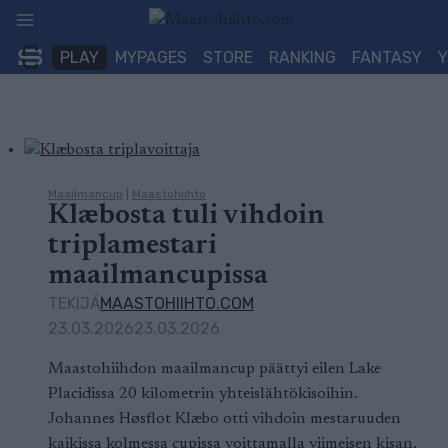
Siirry
sisältöön
PLAY
MYPAGES
STORE
RANKING
FANTASY
Maailmancup
|
Maastohiihto
Klæbosta tuli vihdoin
triplamestari
maailmancupissa
TEKIJÄ
MAASTOHIIHTO.COM
23.03.2026
23.03.2026
Maastohiihdon maailmancup päättyi eilen Lake
Placidissa 20 kilometrin yhteislähtökisoihin.
Johannes Høsflot Klæbo otti vihdoin mestaruuden
kaikissa kolmessa cupissa voittamalla viimeisen kisan.