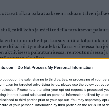
t ottavat aikaa palautuakseen raskaan talven jälke
 siitä, mitä keho ja mieli todella tarvitsevat palau
keen huippu-urheilijat kutsuvat tätä kilpailukaud
merkiksi siirtymäkaudeksi. Tässä vaiheessa harjoit
n aktiivisessa palautumisessa, rentoutumisessa ja
ättä muuten ole aikaa.
hto.com -
Do Not Process My Personal Information
 esimerkiksi pohjoisen keväthangille tai hiihtovael
t kevyelle juoksulenkille. Osa siirtyy suoraan
to opt-out of the sale, sharing to third parties, or processing of your per
apa tennikseen. On myös niitä urheilijoita, jotka v
formation for targeted advertising by us, please use the below opt-out s
etelän lomalle.
r selection. Please note that after your opt-out request is processed y
eing interest-based ads based on personal information utilized by us or
læbo ymmärtää irtioton arvon. Hän viettää parha
disclosed to third parties prior to your opt-out. You may separately opt-
n hiihtäjä voi vaihtaa lumen hetkeksi hiekkaan, vi
losure of your personal information by third parties on the IAB’s list of