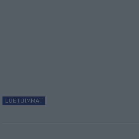
Tilaa uutiskirjeem
LUETUIMMAT