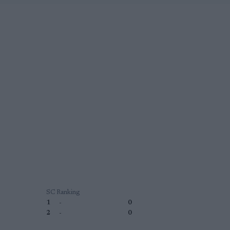
SC Ranking
1
-
0
2
-
0