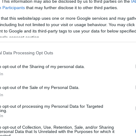
. This information may also be disclosed by us to third parties on the
IA
Participants
that may further disclose it to other third parties.
 kehoa että mieltä. Tämä aika on ratkaisevan tärke
 that this website/app uses one or more Google services and may gath
syn kannalta. Tauko ei tarkoita sitä, että fyysin
including but not limited to your visit or usage behaviour. You may click 
 to Google and its third-party tags to use your data for below specifi
ogle consent section.
ailmasta ja kokeilemalla uusia asioita, urheilijat
ntoaan ja löytävät uudelleen liikkumisen ilon ilma
l Data Processing Opt Outs
o opt-out of the Sharing of my personal data.
 hyvin menneellä kaudella? Mitä pitäisi muuttaa?
In
nnitella matkaa kohti seuraavaa kautta.
o opt-out of the Sale of my Personal Data.
man uudelle kaudelle
In
ta
Proxcskiing.com
.
to opt-out of processing my Personal Data for Targeted
ing.
In
o opt-out of Collection, Use, Retention, Sale, and/or Sharing
ersonal Data that Is Unrelated with the Purposes for which it
lected.