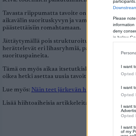
selvä: todellinen palautuminen alkaa levosta.
participants
Downstream 
Tavasta riippumatta tavoite on sama: ladata sekä
Please note
aikavälin suorituskyvyn ja vammojen ennaltaehkäi
information 
päästettäisiin romahtamaan.
deny consent
in below Go
Jättäytymällä pois strukturoitujen harjoitusten ma
herättelevät eri lihasryhmiä, parantavat yleisku
Persona
suorituspaineita.
I want t
Tämä on myös aikaa itsetutkiskelulle. Mikä meni
Opted 
oikea hetki asettaa uusia tavoitteita ja alkaa suu
I want t
Lue myös:
Näin teet järkevän harjoitussuunnitel
Opted 
Lisää hiihtoaiheisia artikkeleita löydät osoittees
I want 
Advertis
Opted 
I want t
of my P
was col