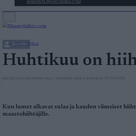
MAINONTA PROXCSKIING.COM
HARJOITTELU
Jäsenille
Huhtikuu on hiih
• 09.04.2025
KIRJOITTAJA KATERINA PAUL / KÄÄNNÖS VENLA RANTALA
Kun lumet alkavat sulaa ja kauden viimeiset hiih
maastohiihtäjille.