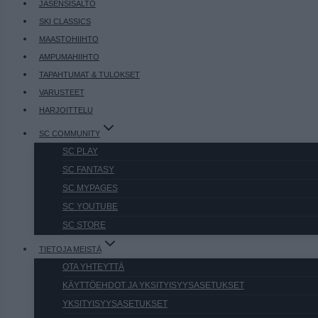
JÄSENSISÄLTÖ
SKI CLASSICS
MAASTOHIIHTO
AMPUMAHIIHTO
TAPAHTUMAT & TULOKSET
VARUSTEET
HARJOITTELU
SC COMMUNITY
SC PLAY
SC FANTASY
SC MYPAGES
SC YOUTUBE
SC STORE
TIETOJA MEISTÄ
OTA YHTEYTTÄ
KÄYTTÖEHDOT JA YKSITYISYYSASETUKSET
YKSITYISYYSASETUKSET