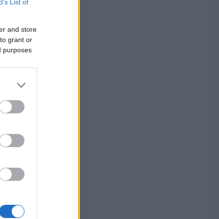
B’s List of
ä pitkän
er and store
en kunto
to grant or
ed purposes
n
 Nyt on