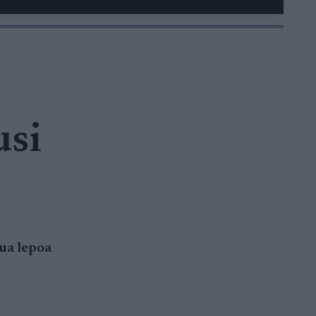
usi
tua lepoa