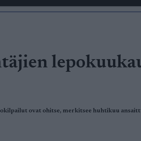
täjien lepokuuka
tokilpailut ovat ohitse, merkitsee huhtikuu ansait