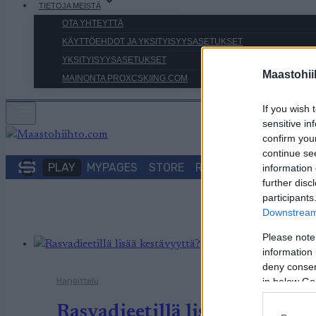
TIETOJA MEISTÄ
OTA YHTEYTTÄ
KÄYTTÖEHDOT JA YKSITYISYYSASETUKSET
YKSITYISYYSASETUKSET
Maastohii
MAINONTA PROXCSKIING.COM
If you wish 
sensitive in
confirm you
continue se
PLAY
MYPAGES
STORE
RANKING
FANTASY
information 
further disc
participants
Downstream 
Please note
information 
deny consent
Harjoittelu
in below Go
Rasvadieetillä lisää kestävyy