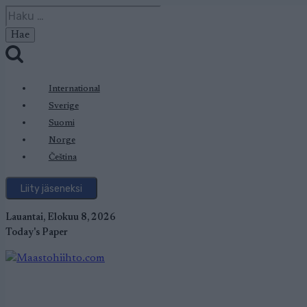
Siirry
Haku:
sisältöön
International
Sverige
Suomi
Norge
Čeština
Liity jäseneksi
Lauantai, Elokuu 8, 2026
Today's Paper