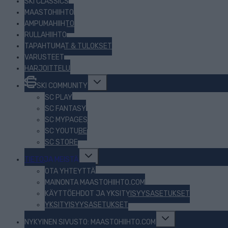
SKI CLASSICS
MAASTOHIIHTO
AMPUMAHIIHTO
RULLAHIIHTO
TAPAHTUMAT & TULOKSET
VARUSTEET
HARJOITTELU
Toggle
SKI COMMUNITY
child
menu
SC PLAY
SC FANTASY
SC MYPAGES
SC YOUTUBE
SC STORE
Toggle
TIETOJA MEISTÄ
child
menu
OTA YHTEYTTÄ
MAINONTA MAASTOHIIHTO.COM
KÄYTTÖEHDOT JA YKSITYISYYSASETUKSET
YKSITYISYYSASETUKSET
Toggle
NYKYINEN SIVUSTO: MAASTOHIIHTO.COM
child