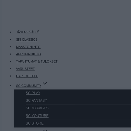
JÄSENSISÄLTÖ
SKI CLASSICS
MAASTOHIIHTO
AMPUMAHIIHTO
TAPAHTUMAT & TULOKSET
VARUSTEET
HARJOITTELU
SC COMMUNITY
SC PLAY
SC FANTASY
SC MYPAGES
SC YOUTUBE
SC STORE