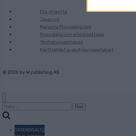
Ota yhteyttä
Jäsenyys
Mainonta Proxcskiing.com
Proxcskiing.com etsii kirjoittajaa
Yksityisyysasetukset
Käyttöehdot ja yksityisyysasetukset
© 2026 by
W publishing AS
Haku:
JÄSENSISÄLTÖ