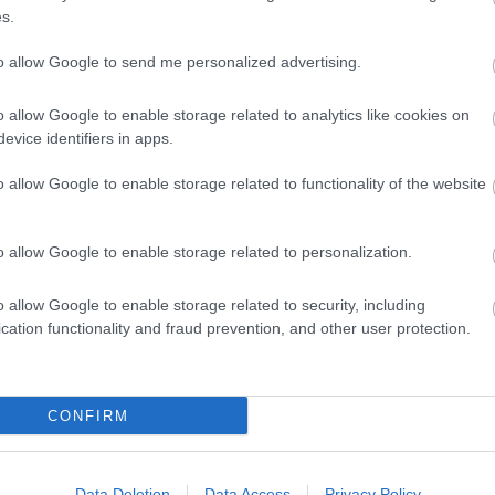
s.
to allow Google to send me personalized advertising.
o allow Google to enable storage related to analytics like cookies on
evice identifiers in apps.
laatiosarjan osa 3
o allow Google to enable storage related to functionality of the website
5
o allow Google to enable storage related to personalization.
tillä eli paneudutaan rasvadieetin vaikutukseen kestävyysurheil
o allow Google to enable storage related to security, including
cation functionality and fraud prevention, and other user protection.
CONFIRM
Data Deletion
Data Access
Privacy Policy