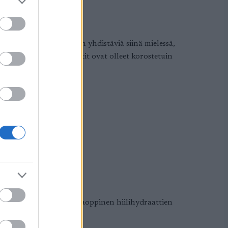
ilaisia mutta toisiaan yhdistäviä siinä mielessä,
rinteisesti hiilihydraatit ovat olleet korostetuin
aansa, millainen on oikeaoppinen hiilihydraattien
 hyödyt ja sudenkuopat.