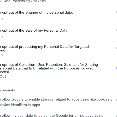
l Data Processing Opt Outs
o opt-out of the Sharing of my personal data.
In
ti-ilmiö. Puhutaan karppauksesta, VHH:sta ja paleosta, kaikki er
 ja rasvoja suositaan. Kuinka onkaan kestävyysurheilussa, jossa pe
o opt-out of the Sale of my Personal Data.
In
to opt-out of processing my Personal Data for Targeted
ing.
In
o opt-out of Collection, Use, Retention, Sale, and/or Sharing
ersonal Data that Is Unrelated with the Purposes for which it
lected.
Out
itsemus on polku menestykseen
consents
o allow Google to enable storage related to advertising like cookies on
ilijan tulisi syödä ja miksi, miten kehittää rasva-aineenvaihdunt
evice identifiers in apps.
tä ruoka-aineita kannattaa välttää ja mitkä ovat lisäravinteiden
o allow my user data to be sent to Google for online advertising