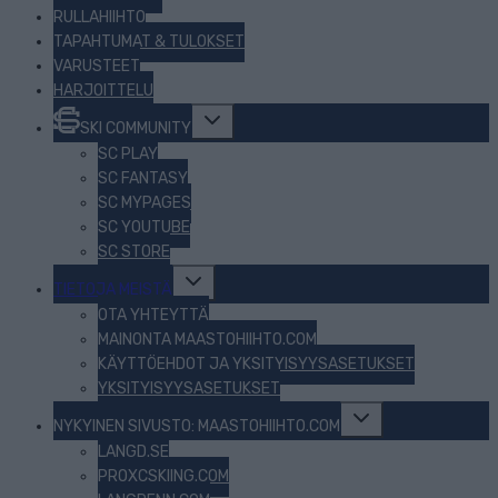
RULLAHIIHTO
TAPAHTUMAT & TULOKSET
VARUSTEET
HARJOITTELU
Toggle
SKI COMMUNITY
child
menu
SC PLAY
SC FANTASY
SC MYPAGES
SC YOUTUBE
SC STORE
Toggle
TIETOJA MEISTÄ
child
menu
OTA YHTEYTTÄ
MAINONTA MAASTOHIIHTO.COM
KÄYTTÖEHDOT JA YKSITYISYYSASETUKSET
YKSITYISYYSASETUKSET
Toggle
NYKYINEN SIVUSTO: MAASTOHIIHTO.COM
child
menu
LANGD.SE
PROXCSKIING.COM