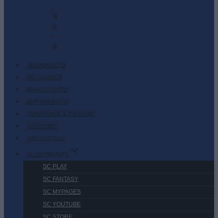
-
0
2
-
0
JÄSENSISÄLTÖ
SKI CLASSICS
MAASTOHIIHTO
AMPUMAHIIHTO
TAPAHTUMAT & TULOKSET
VARUSTEET
HARJOITTELU
SC COMMUNITY
SC PLAY
SC FANTASY
SC MYPAGES
SC YOUTUBE
SC STORE