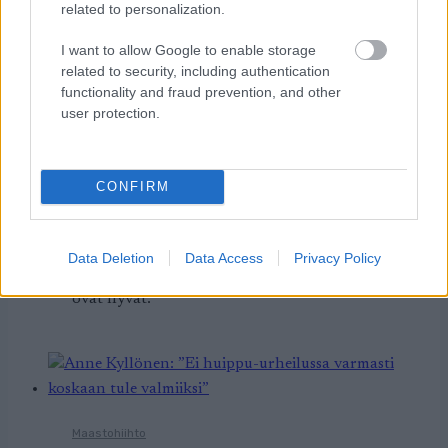
related to personalization.
I want to allow Google to enable storage
Maastohiihto
related to security, including authentication
functionality and fraud prevention, and other
Maajoukkue hyvissä
user protection.
tunnelmissa Itävallan
leirillään
CONFIRM
TEKIJÄ
TEEMU VIRTANEN
17.10.2024
17.10.2024
Suomen hiihtomaajoukkue on leireillyt Itävallan
Data Deletion
Data Access
Privacy Policy
Ramsaussa jo viikon ajan, ja hiihtäjien tunnelmat
ovat hyvät.
Maastohiihto