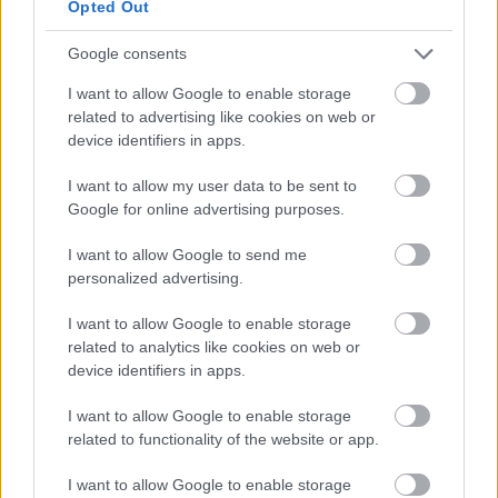
Opted Out
Maastohiihto
Google consents
Taivalkosken SM-30 km
I want to allow Google to enable storage
kisa ylivoimaisesti Kerttu
related to advertising like cookies on web or
Niskaselle
device identifiers in apps.
I want to allow my user data to be sent to
TEKIJÄ
TEEMU VIRTANEN
Google for online advertising purposes.
06.04.2025
06.04.2025
I want to allow Google to send me
Tämän kauden viimeiset SM-kisat käydään
personalized advertising.
Taivalkoskella, ja naiset hiihtivät tänään
I want to allow Google to enable storage
aamupäivällä 30 kilometrin matkan.
related to analytics like cookies on web or
Arvokisoissa naisten pitkämatka on jo sama kuin
device identifiers in apps.
miehillä eli 50 kilometriä, mutta SM-tasolla
hiihdetään vielä vanhoilla matkoilla. Kisan
I want to allow Google to enable storage
voiton vei ylivoimaisesti Kerttu Niskanen.
related to functionality of the website or app.
I want to allow Google to enable storage