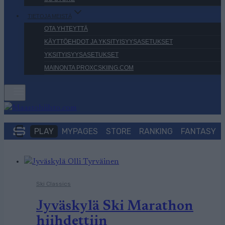
TIETOJA MEISTÄ
OTA YHTEYTTÄ
KÄYTTÖEHDOT JA YKSITYISYYSASETUKSET
YKSITYISYYSASETUKSET
MAINONTA PROXCSKIING.COM
PLAY
MYPAGES
STORE
RANKING
FANTASY
Ski Classics
Jyväskylä Ski Marathon
hiihdettiin