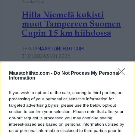
Maastohiihto
Hilla Niemelä kukisti
muut Tampereen Suomen
Cupin 15 km hiihdossa
TEKIJÄ
MAASTOHIIHTO.COM
31.01.2026
31.01.2026
Suomen Cup jatkui miesten hiihdon jälkeen
Maastohiihto.com -
Do Not Process My Personal
naisten 15 kilometrin matkalla.
Information
Olympiaedustajat puuttuivat kisasta, joka antoi
Hilla Niemelälle mahdollisuuden ottaa voitto
If you wish to opt-out of the sale, sharing to third parties, or
Tampereen laduilla.
processing of your personal or sensitive information for
targeted advertising by us, please use the below opt-out
section to confirm your selection. Please note that after your
opt-out request is processed you may continue seeing
interest-based ads based on personal information utilized by
us or personal information disclosed to third parties prior to