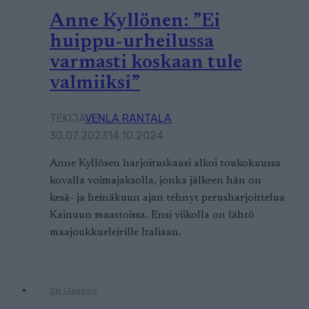
Anne Kyllönen: ”Ei
huippu-urheilussa
varmasti koskaan tule
valmiiksi”
TEKIJÄ
VENLA RANTALA
30.07.2023
14.10.2024
Anne Kyllösen harjoituskausi alkoi toukokuussa
kovalla voimajaksolla, jonka jälkeen hän on
kesä- ja heinäkuun ajan tehnyt perusharjoittelua
Kainuun maastoissa. Ensi viikolla on lähtö
maajoukkueleirille Italiaan.
Ski Classics