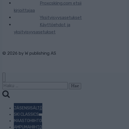
Proxcskiing.com etsii
kirjoittajaa
Yksityisyysasetukset
Käyttöehdot ja
yksityisyysasetukset
© 2026 by
W publishing AS
Haku:
JÄSENSISÄLTÖ
SKI CLASSICS
MAASTOHIIHTO
AMPUMAHIIHTO