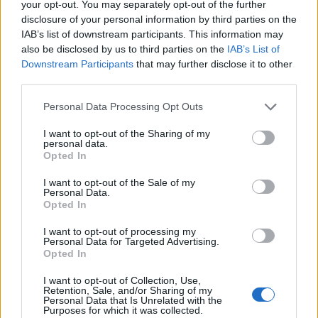
your opt-out. You may separately opt-out of the further
Hiihto
|
Ski Classics
disclosure of your personal information by third parties on the
IAB’s list of downstream participants. This information may
Vuorinen ja Kyllönen
also be disclosed by us to third parties on the
IAB’s List of
tekivät voittoisat visiitit
Downstream Participants
that may further disclose it to other
third parties.
Lapponiaan
Please note that this website/app uses one or more Google
Personal Data Processing Opt Outs
services and may gather and store information including but
TEKIJÄ
HEIDI LEHIKOINEN
not limited to your visit or usage behaviour. You may click to
I want to opt-out of the Sharing of my
09.04.2025
07.05.2025
personal data.
grant or deny consent to Google and its third-party tags to
Opted In
use your data for below specified purposes in below Google
Lauri Vuorinen ja Anne Kyllönen tekivät
consent section.
I want to opt-out of the Sale of my
voittoisat visiitit Lapponia-hiihtoon, jossa
Personal Data.
hiihdettiin keskiviikkona 50 kilometrin mittainen
Opted In
Himmelriikin Hiihto. Kokonaiskilpailun kärjessä
I want to opt-out of processing my
ennen viimeistä etappia ovat Miro Karppanen ja
Personal Data for Targeted Advertising.
Opted In
Kaisa Mäkäräinen.
I want to opt-out of Collection, Use,
Retention, Sale, and/or Sharing of my
Personal Data that Is Unrelated with the
Purposes for which it was collected.