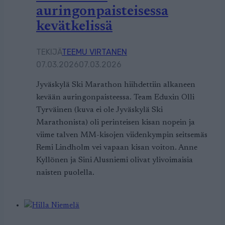
auringonpaisteisessa
kevätkelissä
TEKIJÄ
TEEMU VIRTANEN
07.03.2026
07.03.2026
Jyväskylä Ski Marathon hiihdettiin alkaneen
kevään auringonpaisteessa. Team Eduxin Olli
Tyrväinen (kuva ei ole Jyväskylä Ski
Marathonista) oli perinteisen kisan nopein ja
viime talven MM-kisojen viidenkympin seitsemäs
Remi Lindholm vei vapaan kisan voiton. Anne
Kyllönen ja Sini Alusniemi olivat ylivoimaisia
naisten puolella.