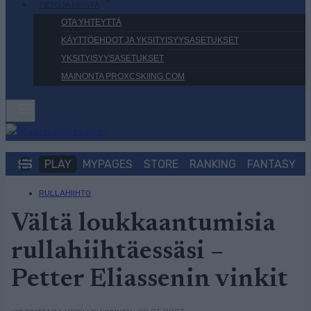
TIETOJA MEISTÄ
OTA YHTEYTTÄ
KÄYTTÖEHDOT JA YKSITYISYYSASETUKSET
YKSITYISYYSASETUKSET
MAINONTA PROXCSKIING.COM
PLAY
MYPAGES
STORE
RANKING
FANTASY
RULLAHIIHTO
Vältä loukkaantumisia
rullahiihtäessäsi –
Petter Eliassenin vinkit