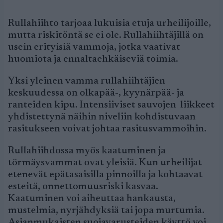
Rullahiihto tarjoaa lukuisia etuja urheilijoille,
mutta riskitöntä se ei ole. Rullahiihtäjillä on
usein erityisiä vammoja, jotka vaativat
huomiota ja ennaltaehkäiseviä toimia.
Yksi yleinen vamma rullahiihtäjien
keskuudessa on olkapää-, kyynärpää- ja
ranteiden kipu. Intensiiviset sauvojen liikkeet
yhdistettynä näihin niveliin kohdistuvaan
rasitukseen voivat johtaa rasitusvammoihin.
Rullahiihdossa myös kaatuminen ja
törmäysvammat ovat yleisiä. Kun urheilijat
etenevät epätasaisilla pinnoilla ja kohtaavat
esteitä, onnettomuusriski kasvaa.
Kaatuminen voi aiheuttaa hankausta,
mustelmia, nyrjähdyksiä tai jopa murtumia.
Asianmukaisten suojavarusteiden käyttö voi