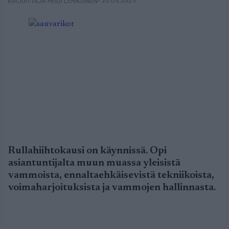
• 20.05.2023
KIRJOITTAJA HEIDI LEHIKOINEN
Rullahiihtokausi on käynnissä. Opi
asiantuntijalta muun muassa yleisistä
vammoista, ennaltaehkäisevistä tekniikoista,
voimaharjoituksista ja vammojen hallinnasta.