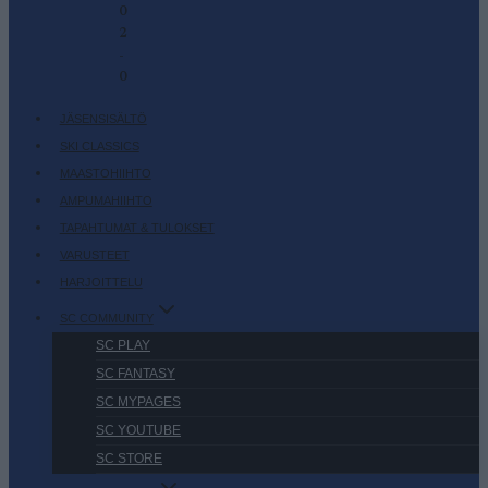
0
2
-
0
JÄSENSISÄLTÖ
SKI CLASSICS
MAASTOHIIHTO
AMPUMAHIIHTO
TAPAHTUMAT & TULOKSET
VARUSTEET
HARJOITTELU
SC COMMUNITY
SC PLAY
SC FANTASY
SC MYPAGES
SC YOUTUBE
SC STORE