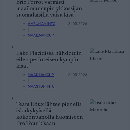
Eric Perrot varmisti
maailmancupin ykkössijan –
suomalaisilla vaisu kisa
AMPUMAHIIHTO
21.03.2026
|
MAAILMANCUP
Lake Placidissa hiihdettiin
eilen perinteisen kympin
kisat
MAAILMANCUP
21.03.2026
|
MAASTOHIIHTO
Team Edux lähtee pienellä
iskukykyisellä
kokoonpanolla huomiseen
Pro Tour-kisaan