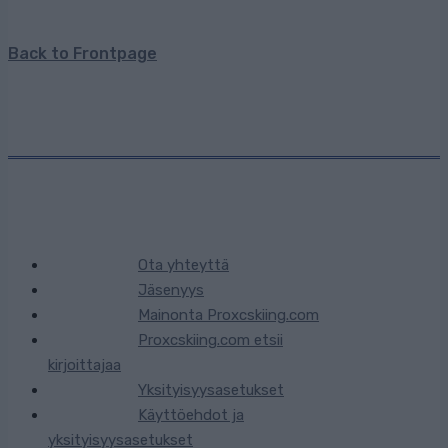
Back to Frontpage
Ota yhteyttä
Jäsenyys
Mainonta Proxcskiing.com
Proxcskiing.com etsii
kirjoittajaa
Yksityisyysasetukset
Käyttöehdot ja
yksityisyysasetukset