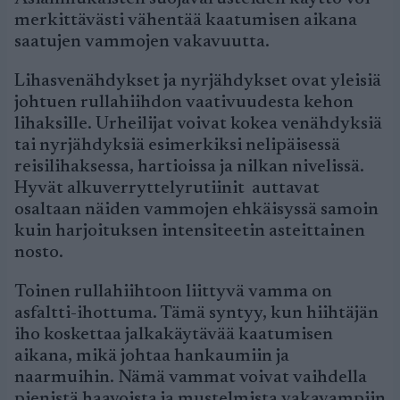
merkittävästi vähentää kaatumisen aikana
saatujen vammojen vakavuutta.
Lihasvenähdykset ja nyrjähdykset ovat yleisiä
johtuen rullahiihdon vaativuudesta kehon
lihaksille. Urheilijat voivat kokea venähdyksiä
tai nyrjähdyksiä esimerkiksi nelipäisessä
reisilihaksessa, hartioissa ja nilkan nivelissä.
Hyvät alkuverryttelyrutiinit auttavat
osaltaan näiden vammojen ehkäisyssä samoin
kuin harjoituksen intensiteetin asteittainen
nosto.
Toinen rullahiihtoon liittyvä vamma on
asfaltti-ihottuma. Tämä syntyy, kun hiihtäjän
iho koskettaa jalkakäytävää kaatumisen
aikana, mikä johtaa hankaumiin ja
naarmuihin. Nämä vammat voivat vaihdella
pienistä haavoista ja mustelmista vakavampiin