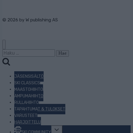
© 2026 by
W publishing AS
Haku:
JÄSENSISÄLTÖ
SKI CLASSICS
MAASTOHIIHTO
AMPUMAHIIHTO
RULLAHIIHTO
TAPAHTUMAT & TULOKSET
VARUSTEET
HARJOITTELU
Toggle
SKI COMMUNITY
child