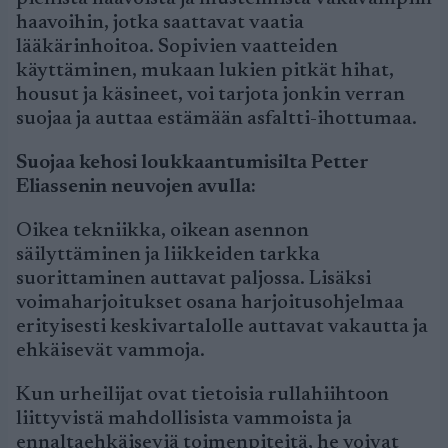
haavoihin, jotka saattavat vaatia
lääkärinhoitoa. Sopivien vaatteiden
käyttäminen, mukaan lukien pitkät hihat,
housut ja käsineet, voi tarjota jonkin verran
suojaa ja auttaa estämään asfaltti-ihottumaa.
Suojaa kehosi loukkaantumisilta Petter
Eliassenin neuvojen avulla:
Oikea tekniikka, oikean asennon
säilyttäminen ja liikkeiden tarkka
suorittaminen auttavat paljossa. Lisäksi
voimaharjoitukset osana harjoitusohjelmaa
erityisesti keskivartalolle auttavat vakautta ja
ehkäisevät vammoja.
Kun urheilijat ovat tietoisia rullahiihtoon
liittyvistä mahdollisista vammoista ja
ennaltaehkäiseviä toimenpiteitä, he voivat