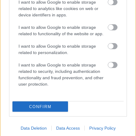
muiden urheilulajien harrastaminen päivinä,
I want to allow Google to enable storage
related to analytics like cookies on web or
jolloin tasatyöntölihakset ovat väsyneitä,
device identifiers in apps.
voivat olla eduksi. ”
I want to allow Google to enable storage
Lue juttu kokonaisuudessaan englanniksi
related to functionality of the website or app.
ProXCskiing.com sivustolta
.
I want to allow Google to enable storage
related to personalization.
I want to allow Google to enable storage
related to security, including authentication
functionality and fraud prevention, and other
user protection.
CONFIRM
Data Deletion
Data Access
Privacy Policy