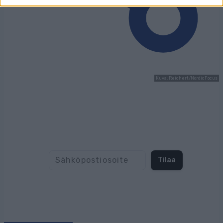
Kuva: Reichert/NordicFocus
Tilaa uutiskirjeemme
Tilaa