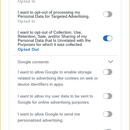
Opted In
kiertoliikkeiden, sisällyttäminen voi myös olla
hyödyllistä.”
I want to opt-out of processing my
Personal Data for Targeted Advertising.
Opted In
Onko erityisiä voima- ja kuntoiluharjoituksia,
jotka hiihtäjien tulisi sisällyttää
I want to opt-out of Collection, Use,
Retention, Sale, and/or Sharing of my
harjoitusrutiineihinsa vammojen estämiseksi?
Personal Data that Is Unrelated with the
Purposes for which it was collected.
Opted Out
”On tärkeää, että sinulla on vahvat
vatsalihakset ja keskivartalonlihakset.
Google consents
Helpoilla keskivartaloharjoituksilla
aloittaminen on hyvä tapa aloittaa.”
I want to allow Google to enable storage
related to advertising like cookies on web or
Miten harjoittelu muissa lajeissa edistää
device identifiers in apps.
vammojen ehkäisyä pitkän matkan ja
I want to allow my user data to be sent to
perinteisessä hiihdossa?
Google for online advertising purposes.
”Yleinen voima ja liikkuvuus on hyödyllistä,
I want to allow Google to send me
eikä siihen tarvitse kuluttaa liikaa aikaa.
personalized advertising.
Juoksu voi antaa ylävartalolle lepoa, ja