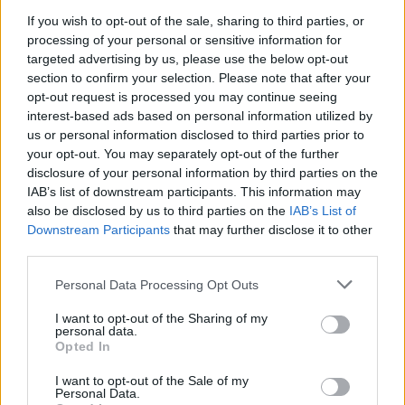
syyt?
If you wish to opt-out of the sale, sharing to third parties, or
processing of your personal or sensitive information for
”Rullahiihtäjien tyypillisiä vammoja ovat
targeted advertising by us, please use the below opt-out
olkapää-, kyynärpää- ja rannekipu.”
section to confirm your selection. Please note that after your
opt-out request is processed you may continue seeing
interest-based ads based on personal information utilized by
Onko olemassa erityisiä tekniikoita tai asioita,
us or personal information disclosed to third parties prior to
joihin hiihtäjien tulisi keskittyä
your opt-out. You may separately opt-out of the further
minimoidakseen loukkaantumisriskin
disclosure of your personal information by third parties on the
rullaluistojen aikana?
IAB’s list of downstream participants. This information may
also be disclosed by us to third parties on the
IAB’s List of
”On hyödyllistä, että sauvojen piikit ovat aina
Downstream Participants
that may further disclose it to other
teräviä, varsinkin kylmissä olosuhteissa, sillä
third parties.
asfaltilla pidon saaminen vaatii vähemmän
Please note that this website/app uses one or more Google
Personal Data Processing Opt Outs
vaivaa. Lisäksi hiihtäjien tulee keskittyä
services and may gather and store information including but
esimerkiksi ojentajien voiman kehittämiseen
not limited to your visit or usage behaviour. You may click to
I want to opt-out of the Sharing of my
ja kehittää liikkuvuutta suurissa lihaksissa
personal data.
grant or deny consent to Google and its third-party tags to
Opted In
esimerkiksi rintalihaksissa ja leveässä
use your data for below specified purposes in below Google
selkälihaksessa. Säännöllisten yläselän
consent section.
I want to opt-out of the Sale of my
Personal Data.
liikkuvuusharjoitusten, kuten