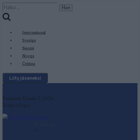
Siirry
Haku:
sisältöön
International
Sverige
Suomi
Norge
Čeština
Liity jäseneksi
Perjantai, Elokuu 7, 2026
Today's Paper
SC Ranking
1
-