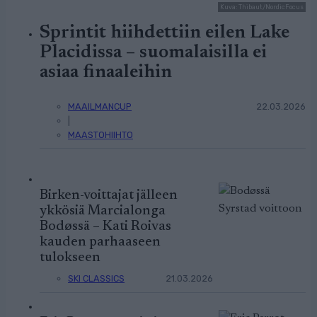
Kuva: Thibaut/NordicFocus
Sprintit hiihdettiin eilen Lake
Placidissa – suomalaisilla ei
asiaa finaaleihin
MAAILMANCUP
22.03.2026
|
MAASTOHIIHTO
Birken-voittajat jälleen
ykkösiä Marcialonga
Bodøssä – Kati Roivas
kauden parhaaseen
tulokseen
SKI CLASSICS
21.03.2026