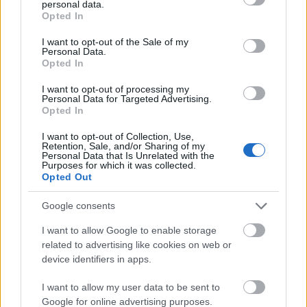
personal data.
ystäviäsi ja vertaile tuloksiasi.
grant or deny consent to Google and its third-party tags to
Opted In
use your data for below specified purposes in below Google
consent section.
Jäsenenä saat muun muassa suksi- ja muita
I want to opt-out of the Sale of my
Personal Data.
varustetestejä, harjoitusvinkkejä alan
Opted In
osaajilta, ravintotietoutta ja mielenkiintoisia
haastatteluja ihmisiltä hiihtomaailmasta.
I want to opt-out of processing my
Personal Data for Targeted Advertising.
Opted In
Liity jäseneksi
täältä
.
I want to opt-out of Collection, Use,
Retention, Sale, and/or Sharing of my
Personal Data that Is Unrelated with the
Purposes for which it was collected.
Opted Out
Google consents
I want to allow Google to enable storage
related to advertising like cookies on web or
device identifiers in apps.
I want to allow my user data to be sent to
Google for online advertising purposes.