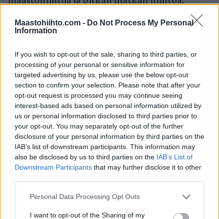
maastohiihtoa ja pitkän matkan hiihtoa.
Sivustomme tarjoavat siis todellisen
Maastohiihto.com -
Do Not Process My Personal
Information
hiihdonystävän olohuoneen lajien äärellä.
If you wish to opt-out of the sale, sharing to third parties, or
SC Play
processing of your personal or sensitive information for
targeted advertising by us, please use the below opt-out
Kaikki Ski Classics -sarjan Pro Tour -
section to confirm your selection. Please note that after your
tapahtumat livelähetyksinä ja jälkikäteen
opt-out request is processed you may continue seeing
katsottavina englanninkielisellä selostuksella.
interest-based ads based on personal information utilized by
Lähetyksiä maustavat mielenkiintoiset
us or personal information disclosed to third parties prior to
asiantuntijakommentaattorit kuten Petter
your opt-out. You may separately opt-out of the further
Eliassen ja Anders Aukland.
disclosure of your personal information by third parties on the
IAB’s list of downstream participants. This information may
SC MyPages
also be disclosed by us to third parties on the
IAB’s List of
Downstream Participants
that may further disclose it to other
third parties.
Seuraa kilpailutuloksiasi ja kerää digitaalisia
pinssejä. SC MyPages on Ski Classics -sarjan
Please note that this website/app uses one or more Google
Personal Data Processing Opt Outs
verkkoyhteisö niin Pro Tour -hiihtäjille kuin
services and may gather and store information including but
kuntohiihtäjillekin. Aseta tavoitteita, haasta
not limited to your visit or usage behaviour. You may click to
I want to opt-out of the Sharing of my