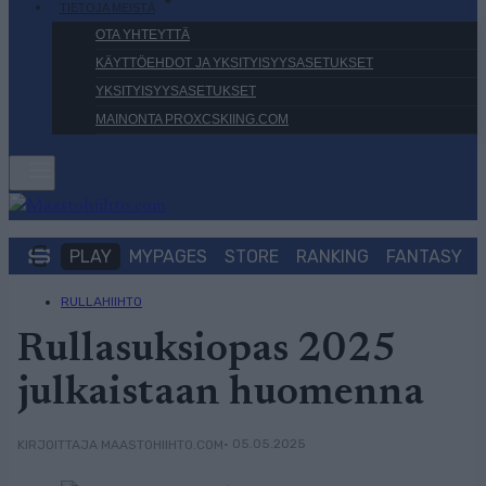
TIETOJA MEISTÄ
OTA YHTEYTTÄ
KÄYTTÖEHDOT JA YKSITYISYYSASETUKSET
YKSITYISYYSASETUKSET
MAINONTA PROXCSKIING.COM
PLAY
MYPAGES
STORE
RANKING
FANTASY
RULLAHIIHTO
Rullasuksiopas 2025
julkaistaan huomenna
• 05.05.2025
KIRJOITTAJA MAASTOHIIHTO.COM