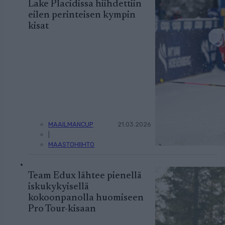
Lake Placidissa hiihdettiin
eilen perinteisen kympin
kisat
MAAILMANCUP
21.03.2026
|
MAASTOHIIHTO
Team Edux lähtee pienellä
iskukykyisellä
kokoonpanolla huomiseen
Pro Tour-kisaan