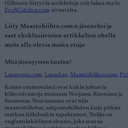
Hiihtoon liittyviä artikkeleja voit lukea myös
ProXCskiing.com
-sivustolta.
Liity Maastohiihto.com:n jäseneksi ja
saat eksklusiivisien artikkelien ohella
myös alla olevia muita etuja:
Mitä jäsenyyteen kuuluu?
Langrenn.com
,
Langd.se
,
Maastohiihto.com
,
Pr
Kolme ensimmäistä ovat kukin johtavia
hiihtosivustoja maissaan Norjassa, Ruotsissa ja
Suomessa. Seurannassa ovat niin
maastohiihdon, ampumahiihdon kuin pitkän
matkan hiihdonkin tapahtumat. Neljäs on
englanninkielinen sivusto, joka seuraa