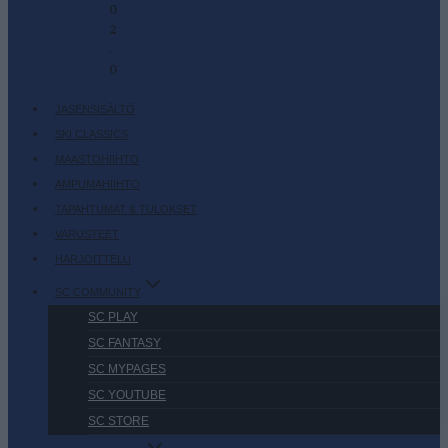
0
2
-
0
JÄSENSISÄLTÖ
SKI CLASSICS
MAASTOHIIHTO
AMPUMAHIIHTO
TAPAHTUMAT & TULOKSET
VARUSTEET
HARJOITTELU
SC COMMUNITY
SC PLAY
SC FANTASY
SC MYPAGES
SC YOUTUBE
SC STORE