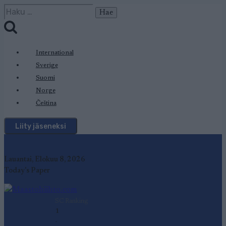
Siirry
Haku:
sisältöön
International
Sverige
Suomi
Norge
Čeština
Liity jäseneksi
Lauantai, Elokuu 8, 2026
Today's Paper
SC Ranking
1
-