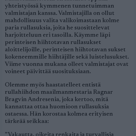
yhteistyössä kymmenen tunnetuimman
valmistajan kanssa. Valmistajilla on ollut
mahdollisuus valita valikoimastaan kolme
paria rullasuksia, joita he suosittelevat
harjoitteluun eri tasoilla. Käymme läpi
perinteisen hiihtotavan rullasukset
aloittelijoille, perinteisen hiihtotavan sukset
kokeneemmille hiihtäjille sekä luistelusukset.
Viime vuonna mukana olleet valmistajat ovat
voineet päivittää suosituksiaan.
Olemme myös haastatelleet entistä
rullahiihdon maailmanmestaria Ragnar
Bragvin Andresenia, joka kertoo, mitä
kannattaa ottaa huomioon rullasuksia
ostaessa. Hän korostaa kolmea erityisen
tärkeää seikkaa:
”Vakautta, oikeita renkaita ja turvallisia