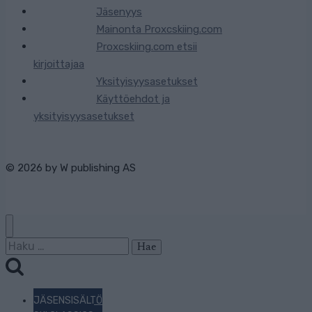
Jäsenyys
Mainonta Proxcskiing.com
Proxcskiing.com etsii
kirjoittajaa
Yksityisyysasetukset
Käyttöehdot ja
yksityisyysasetukset
© 2026 by
W publishing AS
Haku:
JÄSENSISÄLTÖ