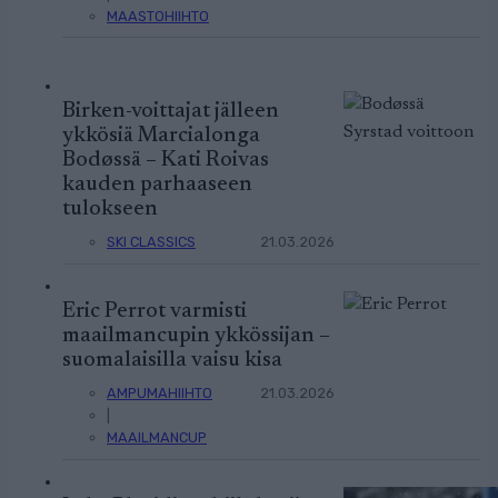
MAASTOHIIHTO
Birken-voittajat jälleen
ykkösiä Marcialonga
Bodøssä – Kati Roivas
kauden parhaaseen
tulokseen
SKI CLASSICS
21.03.2026
Eric Perrot varmisti
maailmancupin ykkössijan –
suomalaisilla vaisu kisa
AMPUMAHIIHTO
21.03.2026
|
MAAILMANCUP