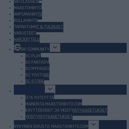
SKI CLASSICS
MAASTOHIIHTO
AMPUMAHIIHTO
RULLAHIIHTO
TAPAHTUMAT & TULOKSET
VARUSTEET
HARJOITTELU
Toggle
SKI COMMUNITY
child
menu
SC PLAY
SC FANTASY
SC MYPAGES
SC YOUTUBE
SC STORE
Toggle
TIETOJA MEISTÄ
child
menu
OTA YHTEYTTÄ
MAINONTA MAASTOHIIHTO.COM
KÄYTTÖEHDOT JA YKSITYISYYSASETUKSET
YKSITYISYYSASETUKSET
Toggle
NYKYINEN SIVUSTO: MAASTOHIIHTO.COM
child