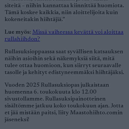
siteitä – niihin kannattaa kiinnittää huomiota.
Tämä koskee kaikkia, niin aloittelijoita kuin
kokeneitakin hiihtäjiä.”
Lue myös
:
Missä vaiheessa kevättä voi aloittaa
rullahiihdon?
Rullasuksioppaassa saat syvällisen katsauksen
näihin asioihin sekä näkemyksiä siitä, mitä
tulee ottaa huomioon, kun siirryt seuraavalle
tasolle ja kehityt edistyneemmäksi hiihtäjäksi.
Vuoden 2025 Rullasuksiopas julkaistaan
huomenna 6. toukokuuta klo 12.00
sivustollamme. Rullasuksipainotteinen
sisältömme jatkuu koko toukokuun ajan. Jotta
et jää mistään paitsi, liity Maastohiihto.comin
jäseneksi!