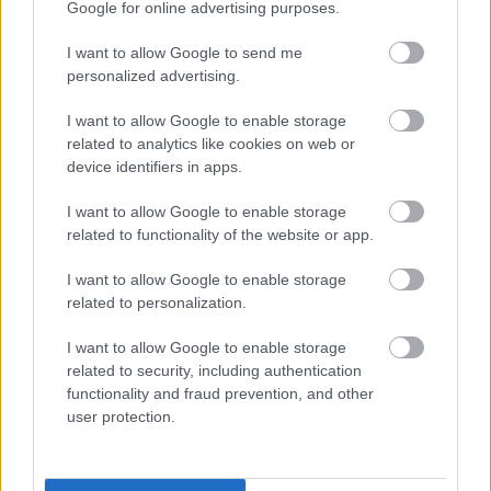
Google for online advertising purposes.
I want to allow Google to send me
Kuva: Thibaut/NordicFocus
personalized advertising.
Sprintit hiihdettiin eilen Lake
Placidissa – suomalaisilla ei asiaa
I want to allow Google to enable storage
related to analytics like cookies on web or
finaaleihin
device identifiers in apps.
MAAILMANCUP
22.03.2026
I want to allow Google to enable storage
|
related to functionality of the website or app.
MAASTOHIIHTO
I want to allow Google to enable storage
related to personalization.
I want to allow Google to enable storage
Birken-voittajat jälleen ykkösiä
related to security, including authentication
Marcialonga Bodøssä – Kati
functionality and fraud prevention, and other
Roivas kauden parhaaseen
user protection.
tulokseen
SKI CLASSICS
21.03.2026