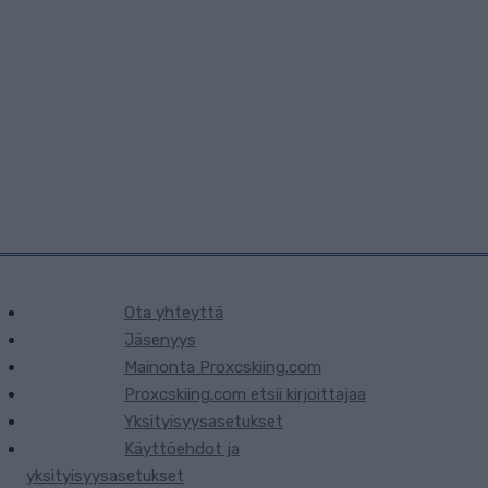
Ota yhteyttä
Jäsenyys
Mainonta Proxcskiing.com
Proxcskiing.com etsii kirjoittajaa
Yksityisyysasetukset
Käyttöehdot ja
yksityisyysasetukset