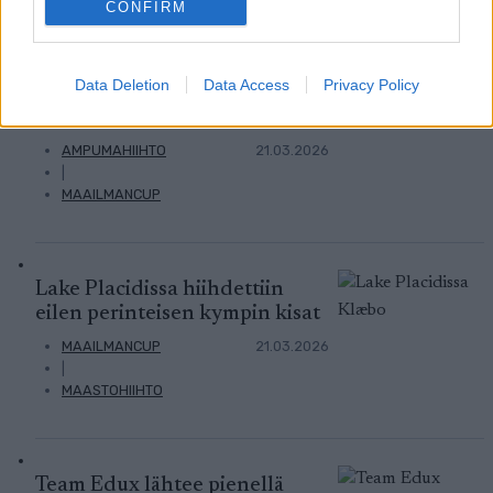
CONFIRM
Eric Perrot varmisti
Data Deletion
Data Access
Privacy Policy
maailmancupin ykkössijan –
suomalaisilla vaisu kisa
AMPUMAHIIHTO
21.03.2026
|
MAAILMANCUP
Lake Placidissa hiihdettiin
eilen perinteisen kympin kisat
MAAILMANCUP
21.03.2026
|
MAASTOHIIHTO
Team Edux lähtee pienellä