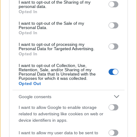
not limited to your visit or usage behaviour. You may click to
I want to opt-out of the Sharing of my
personal data.
grant or deny consent to Google and its third-party tags to
Opted In
use your data for below specified purposes in below Google
consent section.
I want to opt-out of the Sale of my
Personal Data.
Opted In
Tilaa uutiskirjeemme
I want to opt-out of processing my
Personal Data for Targeted Advertising.
Opted In
Tilaa
I want to opt-out of Collection, Use,
Retention, Sale, and/or Sharing of my
Personal Data that Is Unrelated with the
Purposes for which it was collected.
Opted Out
Google consents
LUETUIMMAT
I want to allow Google to enable storage
related to advertising like cookies on web or
device identifiers in apps.
I want to allow my user data to be sent to
LISÄÄ ARTIKKELEITA