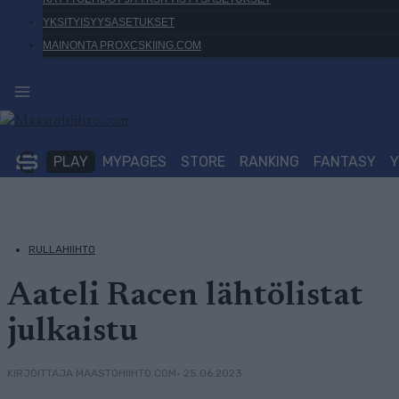
YKSITYISYYSASETUKSET
MAINONTA PROXCSKIING.COM
PLAY
MYPAGES
STORE
RANKING
FANTASY
RULLAHIIHTO
Aateli Racen lähtölistat
julkaistu
• 25.06.2023
KIRJOITTAJA MAASTOHIIHTO.COM