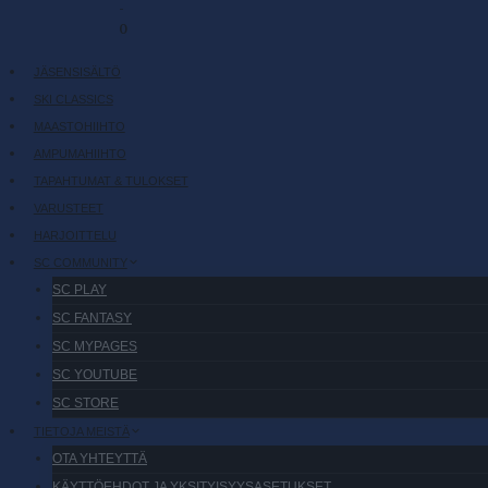
-
0
JÄSENSISÄLTÖ
SKI CLASSICS
MAASTOHIIHTO
AMPUMAHIIHTO
TAPAHTUMAT & TULOKSET
VARUSTEET
HARJOITTELU
SC COMMUNITY
SC PLAY
SC FANTASY
SC MYPAGES
SC YOUTUBE
SC STORE
TIETOJA MEISTÄ
OTA YHTEYTTÄ
KÄYTTÖEHDOT JA YKSITYISYYSASETUKSET