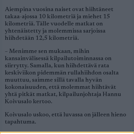
Aiempina vuosina naiset ovat hiihtäneet
takaa-ajossa 10 kilometriä ja miehet 15
kilometriä. Tälle vuodelle matkat on
yhtenäistetty ja molemmissa sarjoissa
hiihdetään 12,5 kilometriä.
– Menimme sen mukaan, mihin
kansainvälisessä kilpailutoiminnassa on
siirrytty. Samalla, kun hiihdettävä rata
keskiviikon pidemmän rullahiihdon osalta
muuttuu, saimme sillä tavalla hyvän
kokonaisuuden, että molemmat hiihtävät
yhtä pitkät matkat, kilpailunjohtaja Hannu
Koivusalo kertoo.
Koivusalo uskoo, että luvassa on jälleen hieno
tapahtuma.