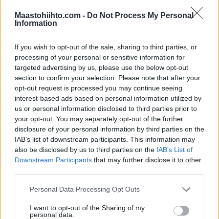
– Kun Aateli Race järjestetään jo 19. kerran, on
se ottanut oman roolinsa hiihtäjien kesän
Maastohiihto.com -
Do Not Process My Personal
Information
ohjelmassa. Todella iso juttu on tuo uusi
rullarata, joka nyt varsinaisesti ensimmäistä
If you wish to opt-out of the sale, sharing to third parties, or
kertaa päästään kunnolla testaamaan
processing of your personal or sensitive information for
kilpailutoiminnan osalta.
targeted advertising by us, please use the below opt-out
section to confirm your selection. Please note that after your
Kisasivuille
täältä.
opt-out request is processed you may continue seeing
interest-based ads based on personal information utilized by
us or personal information disclosed to third parties prior to
your opt-out. You may separately opt-out of the further
disclosure of your personal information by third parties on the
IAB’s list of downstream participants. This information may
also be disclosed by us to third parties on the
IAB’s List of
Downstream Participants
that may further disclose it to other
third parties.
Please note that this website/app uses one or more Google
Personal Data Processing Opt Outs
services and may gather and store information including but
not limited to your visit or usage behaviour. You may click to
I want to opt-out of the Sharing of my
personal data.
grant or deny consent to Google and its third-party tags to