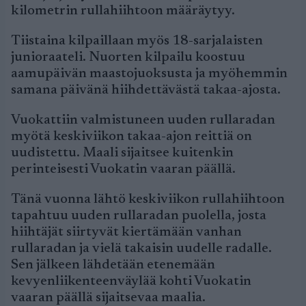
kilometrin rullahiihtoon määräytyy.
Tiistaina kilpaillaan myös 18-sarjalaisten
junioraateli. Nuorten kilpailu koostuu
aamupäivän maastojuoksusta ja myöhemmin
samana päivänä hiihdettävästä takaa-ajosta.
Vuokattiin valmistuneen uuden rullaradan
myötä keskiviikon takaa-ajon reittiä on
uudistettu. Maali sijaitsee kuitenkin
perinteisesti Vuokatin vaaran päällä.
Tänä vuonna lähtö keskiviikon rullahiihtoon
tapahtuu uuden rullaradan puolella, josta
hiihtäjät siirtyvät kiertämään vanhan
rullaradan ja vielä takaisin uudelle radalle.
Sen jälkeen lähdetään etenemään
kevyenliikenteenväylää kohti Vuokatin
vaaran päällä sijaitsevaa maalia.