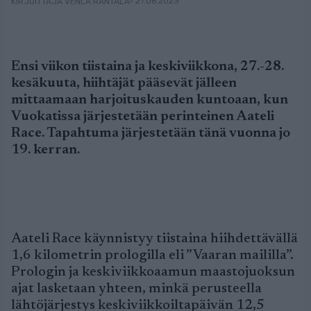
• 21.06.2023
KIRJOITTAJA VENLA RANTALA
Ensi viikon tiistaina ja keskiviikkona, 27.-28.
kesäkuuta, hiihtäjät pääsevät jälleen
mittaamaan harjoituskauden kuntoaan, kun
Vuokatissa järjestetään perinteinen Aateli
Race. Tapahtuma järjestetään tänä vuonna jo
19. kerran.
Aateli Race käynnistyy tiistaina hiihdettävällä
1,6 kilometrin prologilla eli ”Vaaran maililla”.
Prologin ja keskiviikkoaamun maastojuoksun
ajat lasketaan yhteen, minkä perusteella
lähtöjärjestys keskiviikkoiltapäivän 12,5