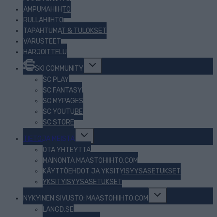
AMPUMAHIIHTO
RULLAHIIHTO
TAPAHTUMAT & TULOKSET
VARUSTEET
HARJOITTELU
Toggle
SKI COMMUNITY
child
menu
SC PLAY
SC FANTASY
SC MYPAGES
SC YOUTUBE
SC STORE
Toggle
TIETOJA MEISTÄ
child
menu
OTA YHTEYTTÄ
MAINONTA MAASTOHIIHTO.COM
KÄYTTÖEHDOT JA YKSITYISYYSASETUKSET
YKSITYISYYSASETUKSET
Toggle
NYKYINEN SIVUSTO: MAASTOHIIHTO.COM
child
menu
LANGD.SE