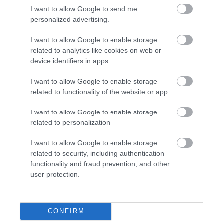
I want to allow Google to send me
personalized advertising.
LUETUIMMAT
I want to allow Google to enable storage
related to analytics like cookies on web or
device identifiers in apps.
I want to allow Google to enable storage
related to functionality of the website or app.
LISÄÄ ARTIKKELEITA
I want to allow Google to enable storage
related to personalization.
Kuva: Thibaut/NordicFocus
I want to allow Google to enable storage
related to security, including authentication
Sprintit hiihdettiin eilen Lake
functionality and fraud prevention, and other
Placidissa – suomalaisilla ei
user protection.
asiaa finaaleihin
Lake Placidin maastohiihdon maailmancupin
CONFIRM
päätösviikonloppu jatkui eilen sprinttikisoilla.