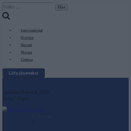
Siirry
Haku:
sisältöön
International
Sverige
Suomi
Norge
Čeština
Liity jäseneksi
Lauantai, Elokuu 8, 2026
Today's Paper
SC Ranking
1
-