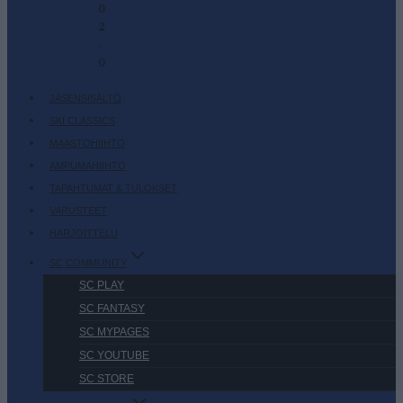
0
2
-
0
JÄSENSISÄLTÖ
SKI CLASSICS
MAASTOHIIHTO
AMPUMAHIIHTO
TAPAHTUMAT & TULOKSET
VARUSTEET
HARJOITTELU
SC COMMUNITY
SC PLAY
SC FANTASY
SC MYPAGES
SC YOUTUBE
SC STORE