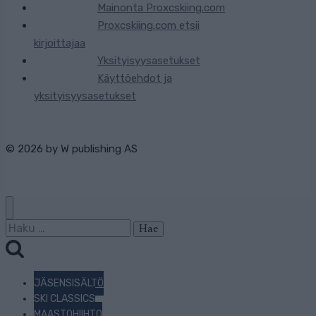
Mainonta Proxcskiing.com
Proxcskiing.com etsii
kirjoittajaa
Yksityisyysasetukset
Käyttöehdot ja
yksityisyysasetukset
© 2026 by
W publishing AS
Haku:
JÄSENSISÄLTÖ
SKI CLASSICS
MAASTOHIIHTO