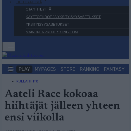
TIETOJA MEISTÄ
OTA YHTEYTTÄ
KÄYTTÖEHDOT JA YKSITYISYYSASETUKSET
YKSITYISYYSASETUKSET
MAINONTA PROXCSKIING.COM
PLAY
MYPAGES
STORE
RANKING
FANTASY
RULLAHIIHTO
Aateli Race kokoaa
hiihtäjät jälleen yhteen
ensi viikolla