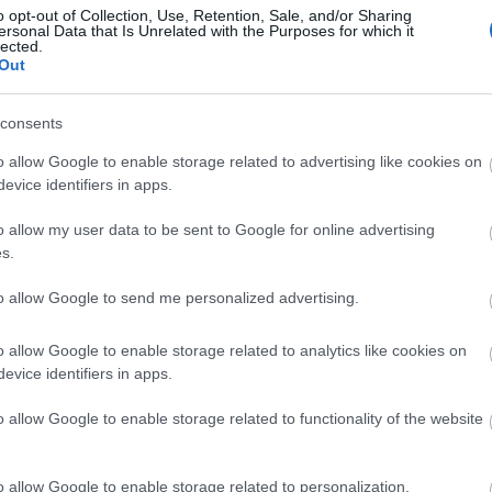
o opt-out of Collection, Use, Retention, Sale, and/or Sharing
ersonal Data that Is Unrelated with the Purposes for which it
lected.
ija-huoltaja matkaan. Varsinkin ekaan viikonloppu
Out
ä joukkue, miehissäkin tasavahva joukkue. Miehissä
 Päätavoitteenamme kuitenkin on kehittää omaa t
consents
emme kilpailukykyisempiä, Liukkonen sanoo.
o allow Google to enable storage related to advertising like cookies on
evice identifiers in apps.
 Classicsiin on noussut Suomessakin.
o allow my user data to be sent to Google for online advertising
s.
otena peräkkäin on ollut useampia suomalaisia
ös telkkarissa. Tuntuu, että harrastajien keskuud
to allow Google to send me personalized advertising.
pitkän matkan hiihdoista. Yksi tavoitteemme on
ukkonen sanoo.
o allow Google to enable storage related to analytics like cookies on
evice identifiers in apps.
, että nuoremmat hiihtäjät näkisivät Ski Classics
o allow Google to enable storage related to functionality of the website
Electrofit pystyisi sellaisen mahdollisuuden tarj
o allow Google to enable storage related to personalization.