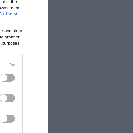
out of the
 downstream
B’s List of
 mihin
ueessa
er and store
to grant or
ed purposes
kavat
nen,
ukkonen
sa
kemaan
ihuollon