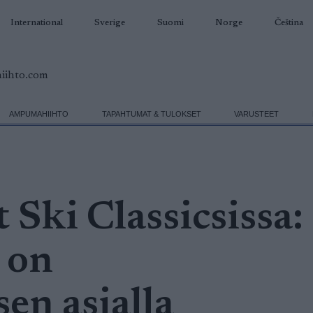
International
Sverige
Suomi
Norge
Čeština
AMPUMAHIIHTO
TAPAHTUMAT & TULOKSET
VARUSTEET
 Ski Classicsissa:
 on
en asialla