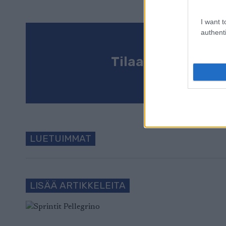
I want t
authenti
Tilaa uutiskirje
LUETUIMMAT
LISÄÄ ARTIKKELEITA