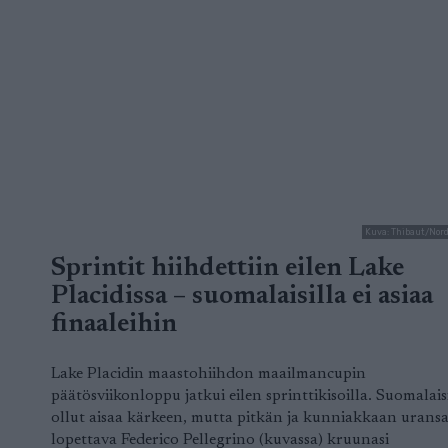
Kuva: Thibaut/Nor
Sprintit hiihdettiin eilen Lake
Placidissa – suomalaisilla ei asiaa
finaaleihin
Lake Placidin maastohiihdon maailmancupin
päätösviikonloppu jatkui eilen sprinttikisoilla. Suomalaisi
ollut aisaa kärkeen, mutta pitkän ja kunniakkaan urans
lopettava Federico Pellegrino (kuvassa) kruunasi