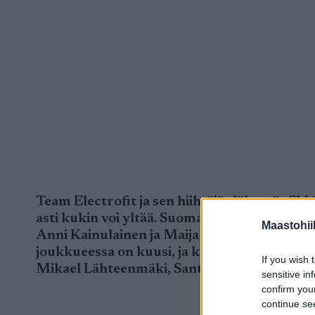
Team Electrofit ja sen hiihtäjät lähtevät Sk
asti kukin voi yltää. Suomalaiselle hiihtovä
Maastohii
Anni Kainulainen ja Maija Hakala. Joukkuee
joukkueessa on kuusi, ja kaikki jakavat sam
If you wish 
Mikael Lähteenmäki, Santeri Ryhänen, Mat
sensitive in
confirm you
continue se