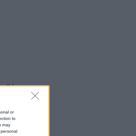
n mihin
eessa ovat
nen,
sonal or
ection to
ou may
 personal