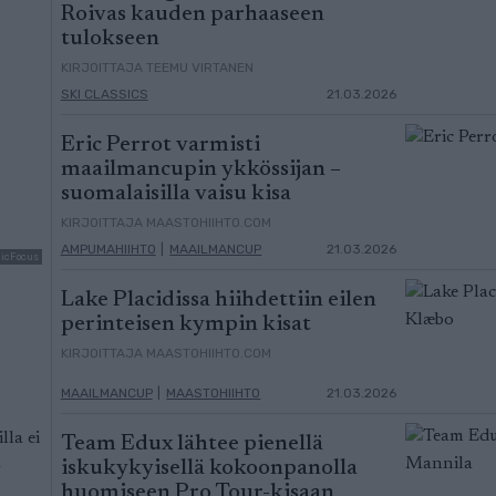
Roivas kauden parhaaseen
tulokseen
KIRJOITTAJA TEEMU VIRTANEN
SKI CLASSICS
21.03.2026
Eric Perrot varmisti
maailmancupin ykkössijan –
suomalaisilla vaisu kisa
KIRJOITTAJA MAASTOHIIHTO.COM
AMPUMAHIIHTO
|
MAAILMANCUP
21.03.2026
dicFocus
Lake Placidissa hiihdettiin eilen
perinteisen kympin kisat
KIRJOITTAJA MAASTOHIIHTO.COM
MAAILMANCUP
|
MAASTOHIIHTO
21.03.2026
lla ei
Team Edux lähtee pienellä
a
iskukykyisellä kokoonpanolla
huomiseen Pro Tour-kisaan