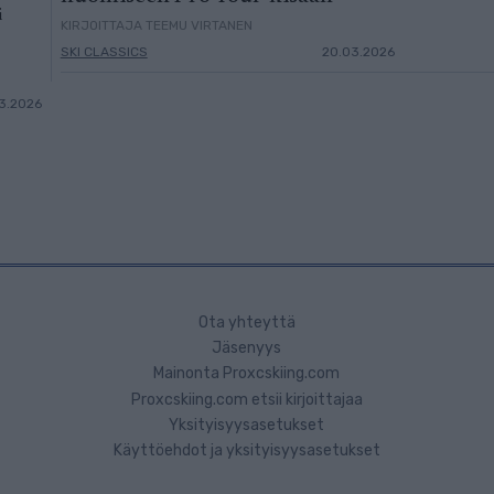
i
KIRJOITTAJA TEEMU VIRTANEN
SKI CLASSICS
20.03.2026
3.2026
Ota yhteyttä
Jäsenyys
Mainonta Proxcskiing.com
Proxcskiing.com etsii kirjoittajaa
Yksityisyysasetukset
Käyttöehdot ja yksityisyysasetukset