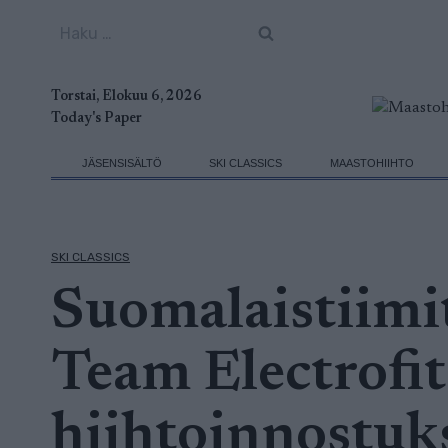
Siirry
Haku:
sisältöön
Torstai, Elokuu 6, 2026
Today's Paper
JÄSENSISÄLTÖ
SKI CLASSICS
MAASTOHIIHTO
SKI CLASSICS
Suomalaistiimit
Team Electrofit
hiihtoinnostuks