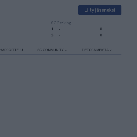
Liity jäseneksi
SC Ranking
1
-
0
2
-
0
HARJOITTELU
SC COMMUNITY
TIETOJA MEISTÄ