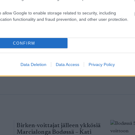
o allow Google to enable storage related to security, including
cation functionality and fraud prevention, and other user protection.
emme
CONFIRM
Data Deletion
Data Access
Privacy Policy
Birken-voittajat jälleen ykkösiä
Marcialonga Bodøssä – Kati