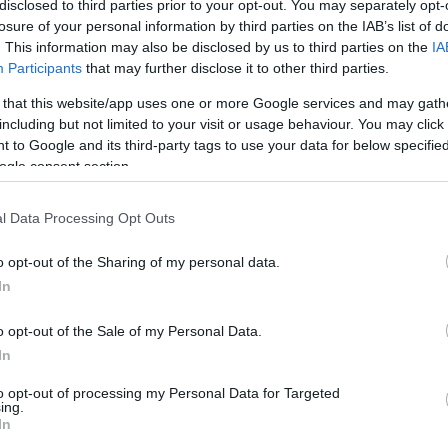
disclosed to third parties prior to your opt-out. You may separately opt-
losure of your personal information by third parties on the IAB’s list of
. This information may also be disclosed by us to third parties on the
IA
i Classics -kauteen haastamaan itseään ja näkemään
Participants
that may further disclose it to other third parties.
äelle tunnetuimpia nimiä yhdeksän hiihtäjän joukk
 that this website/app uses one or more Google services and may gath
including but not limited to your visit or usage behaviour. You may click 
 to Google and its third-party tags to use your data for below specifi
akylä. Miehiä joukkueessa on kuusi, ja kaikki ja
ogle consent section.
Jussi Häkkinen, Mikael Lähteenmäki, Santeri Ryhä
Liukkonen ovat miesten kuusikko joukkueessa. Li
l Data Processing Opt Outs
s -hiihtäjä, parhaana tuloksenaan 52. sija
o opt-out of the Sharing of my personal data.
In
äyviä hiihdon harrastajia. Kainulaisen Annin kans
o opt-out of the Sale of my Personal Data.
e ensimmäiseen viikonloppuun ja pystymme näin tu
In
n sanoo.
to opt-out of processing my Personal Data for Targeted
ing.
an kehittämään tallitoimintaansa, erityisesti suks
In