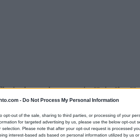
i Classics -kauteen haastamaan itseään ja näkemää
elle tunnetuimpia nimiä yhdeksän hiihtäjän joukku
hto.com -
Do Not Process My Personal Information
n kolmas naishiihtäjä on Mervi Vanhakylä. Miehiä
an innostuksen hiihtoon. Ville Mäkelä, Jussi Häkki
to opt-out of the sale, sharing to third parties, or processing of your per
hias…
formation for targeted advertising by us, please use the below opt-out s
r selection. Please note that after your opt-out request is processed y
eing interest-based ads based on personal information utilized by us or