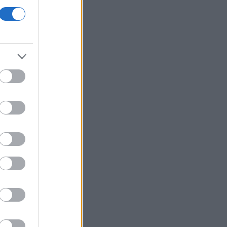
un meillä
asoamme
essa
 myös
 -sarjan
oamaan.