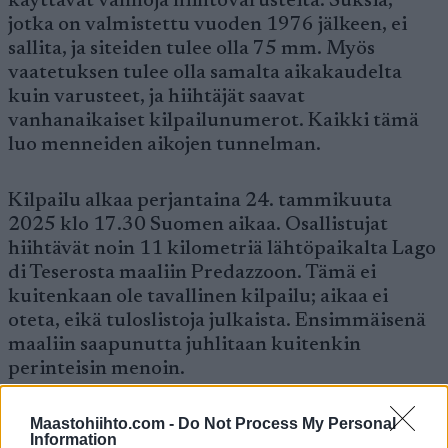
käyttävät vanhoja hiihtovarusteita. Suksia,
jotka on valmistettu vuoden 1976 jälkeen, ei
sallita, ja siteiden tulee olla 75 mm. Myös
vaatetuksen tulee olla samalta aikakaudelta
kuin varusteet, ja hiihtäjät saavat
vanhanaikaiset kilpailunumerot. Kaikki tämä
luo menneiden aikojen tunnelman.
Kilpailu alkaa perjantaina 24. tammikuuta
2025 klo 17.30 Suomen aikaa. Osallistujat
hiihtävät noin 11 kilometriä lähtöpaikalta Lago
di Teserosta maaliin Predazzoon. Tämä ei
kuitenkaan ole tavallinen kilpailu; aikaa ei
oteta, eikä tuloslistoja julkaista. Ensimmäisenä
maaliin saapunutta juhlitaan kuitenkin
perinteisin menoin.
Maastohiihto.com -
Do Not Process My Personal
Kilpailu on avoin kaikille, ja siihen mahtuu 300
Information