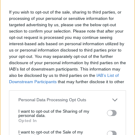
osallistujaa. Tapahtuma houkuttelee eri-ikäisiä
ihmisiä, ja kotikatsomossa seuraaville on luvassa
If you wish to opt-out of the sale, sharing to third parties, or
ainutlaatuinen elämys.
processing of your personal or sensitive information for
targeted advertising by us, please use the below opt-out
section to confirm your selection. Please note that after your
”Tämä on aikamatka menneisyyteen, jossa
opt-out request is processed you may continue seeing
hiihtäjät saavat vanhan ajan tunnelman. Ihmiset
interest-based ads based on personal information utilized by
ovat iloisia ja nauttivat hiihdosta,” sanoo
us or personal information disclosed to third parties prior to
Marcialongan toimitusjohtaja Davide Stoffie.
your opt-out. You may separately opt-out of the further
disclosure of your personal information by third parties on the
IAB’s list of downstream participants. This information may
Voit katsoa kilpailun suorana lähetyksenä SC
also be disclosed by us to third parties on the
IAB’s List of
Play -palvelussa, joka on saatavilla
Downstream Participants
that may further disclose it to other
uutissivustojemme jäsenille. Ski Classics -
third parties.
kommentaattori Teemu Virtanen ja
Please note that this website/app uses one or more Google
Marcialonga-organisaation asiantuntija Enzo
Personal Data Processing Opt Outs
services and may gather and store information including but
Macor johdattavat sinut kilpailun tunnelmiin.
not limited to your visit or usage behaviour. You may click to
I want to opt-out of the Sharing of my
personal data.
grant or deny consent to Google and its third-party tags to
Opted In
use your data for below specified purposes in below Google
consent section.
I want to opt-out of the Sale of my
MARCIALONGAN VÄRILIIVIEN