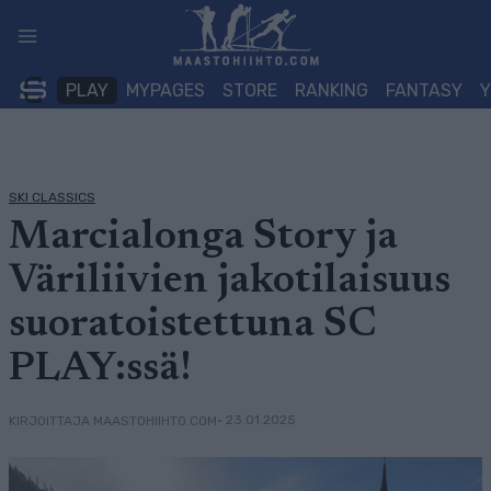
Siirry
sisältöön
PLAY
MYPAGES
STORE
RANKING
FANTASY
SKI CLASSICS
Marcialonga Story ja
Väriliivien jakotilaisuus
suoratoistettuna SC
PLAY:ssä!
• 23.01.2025
KIRJOITTAJA MAASTOHIIHTO.COM