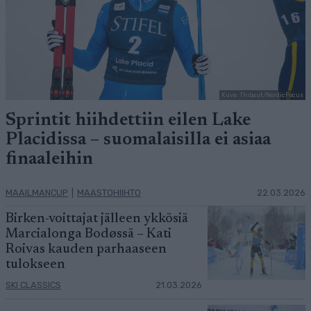
Kuva: Thibaut/NordicFocus
Sprintit hiihdettiin eilen Lake
Placidissa – suomalaisilla ei asiaa
finaaleihin
MAAILMANCUP
|
MAASTOHIIHTO
22.03.2026
Birken-voittajat jälleen ykkösiä
Marcialonga Bodøssä – Kati
Roivas kauden parhaaseen
tulokseen
SKI CLASSICS
21.03.2026