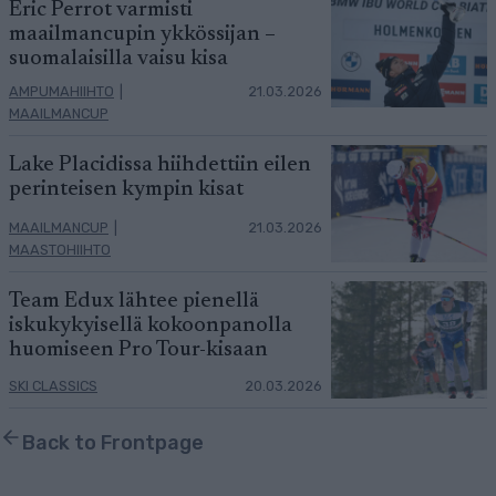
Eric Perrot varmisti
maailmancupin ykkössijan –
suomalaisilla vaisu kisa
AMPUMAHIIHTO
|
21.03.2026
MAAILMANCUP
Lake Placidissa hiihdettiin eilen
perinteisen kympin kisat
MAAILMANCUP
|
21.03.2026
MAASTOHIIHTO
Team Edux lähtee pienellä
iskukykyisellä kokoonpanolla
huomiseen Pro Tour-kisaan
SKI CLASSICS
20.03.2026
Back to Frontpage