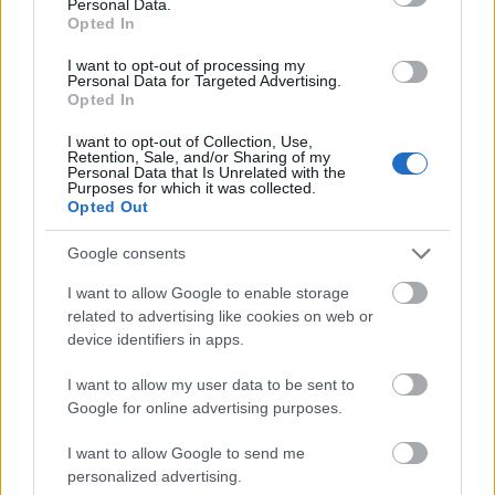
Personal Data.
JAKOTILAISUUS
Opted In
I want to opt-out of processing my
Personal Data for Targeted Advertising.
Sunnuntaina 26. tammikuuta 2025 Ski Classics
Opted In
Pro Tour jatkuu Marcialongassa, Italiassa.
Tapahtuma on Ski Classicsin kauden kuudes
I want to opt-out of Collection, Use,
Retention, Sale, and/or Sharing of my
osakilpailu ja ensimmäinen Grand Classics -kisa
Personal Data that Is Unrelated with the
kaudella XVI. SC Play -palvelussa voit seurata
Purposes for which it was collected.
Opted Out
väriliivien jakotilaisuutta suorana lauantaina
25. tammikuuta klo 19.00 Suomen aikaa.
Google consents
I want to allow Google to enable storage
VÄRILIIVIEN JAKOTILAISUUS – KATSO
related to advertising like cookies on web or
TÄÄLTÄ SC PLAY:SSÄ!
device identifiers in apps.
I want to allow my user data to be sent to
SC Play -sovellus on ladattavissa iOS-, Android-
Google for online advertising purposes.
ja Apple TV -laitteille. Voit katsoa sitä
televisiossa, mobiililaitteella ja tietokoneella. SC
I want to allow Google to send me
Play on osa SC Ski Communitya ja on kaikkien
personalized advertising.