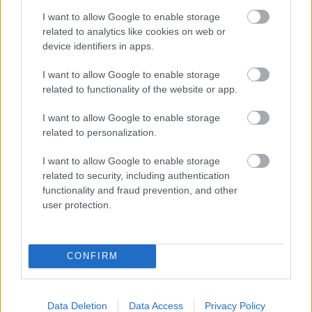
uutissivustojemme jäsenten käytettävissä:
I want to allow Google to enable storage
ProXCskiing.com, Langd.se, Langrenn.com,
related to analytics like cookies on web or
Maastohiihto.com ja Bezky.net. SC Play -
device identifiers in apps.
tilauksesi tarjoaa aina pääsyn kaikkiin Ski
Communityn maksuttomiin ja maksullisiin
I want to allow Google to enable storage
ominaisuuksiin, mukaan lukien kaikki Ski
related to functionality of the website or app.
Classics Pro Tour -kilpailut.
I want to allow Google to enable storage
related to personalization.
Lue myös
:
Miro Karppasen kausi kääntyi
Imatralla – tähtäimessä huippuonnistuminen
I want to allow Google to enable storage
Marcialongassa
related to security, including authentication
functionality and fraud prevention, and other
user protection.
CONFIRM
Tilaa uutiskirjeemme
Data Deletion
Data Access
Privacy Policy