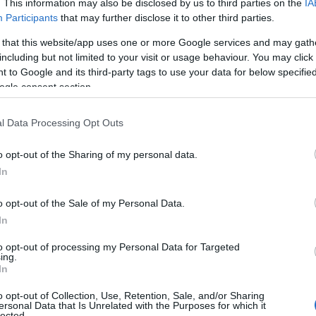
. This information may also be disclosed by us to third parties on the
IA
noo tyytyväinen Juuso Mattila.
Participants
that may further disclose it to other third parties.
äenpää, Christoffer Lindvall, Hannes ja
 that this website/app uses one or more Google services and may gath
including but not limited to your visit or usage behaviour. You may click 
n ollut tiimille haasteellinen, kun
 to Google and its third-party tags to use your data for below specifi
pään yllättävät loukkaantumiset. Robin
ogle consent section.
ukuussa, jonka seurauksena hänen
a on olkapään jännevamma, joka ei
l Data Processing Opt Outs
styvät osallistumaan seuraavaan
o opt-out of the Sharing of my personal data.
In
sarjan alkupuoliskolla, ja hän on
 näyttänyt, että pystyy olemaan mukana
o opt-out of the Sale of my Personal Data.
In
mikuuta. Jizerskán-osakilpailussa
to opt-out of processing my Personal Data for Targeted
ing.
ll sekä huollosta ja voitelusta vastaava
In
o opt-out of Collection, Use, Retention, Sale, and/or Sharing
ersonal Data that Is Unrelated with the Purposes for which it
– SM-sprintissä palaset alkoivat loksahdella kohdi
lected.