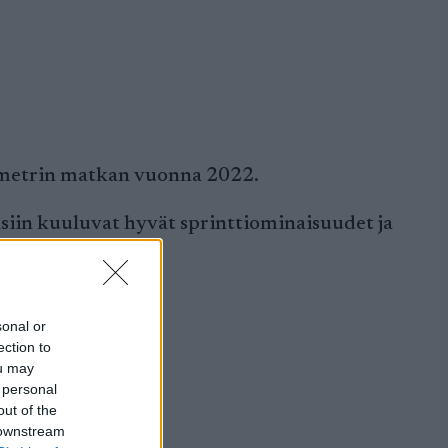
lometrin matkan vuonna 2022.
iin kuuluvat hyvät sprinttiominaisuudet ja
sonal or
ection to
ou may
 personal
out of the
 downstream