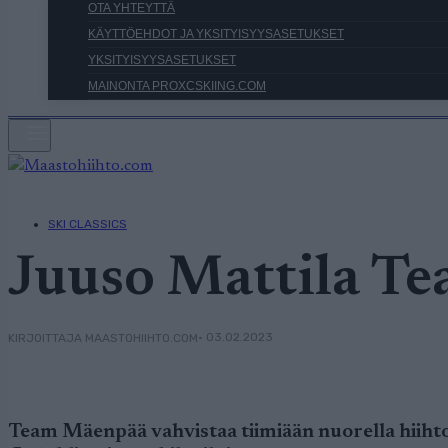
OTA YHTEYTTÄ
KÄYTTÖEHDOT JA YKSITYISYYSASETUKSET
YKSITYISYYSASETUKSET
MAINONTA PROXCSKIING.COM
SKI CLASSICS
Juuso Mattila T
• 03.02.2023
KIRJOITTAJA MAASTOHIIHTO.COM
Team Mäenpää vahvistaa tiimiään nuorella hiihto