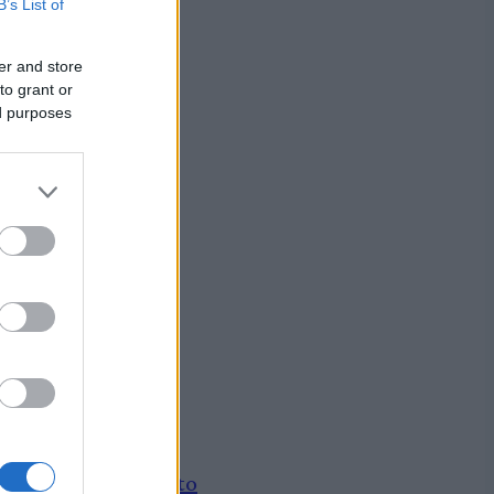
B’s List of
er and store
to grant or
ed purposes
lleen – Maastohiihto