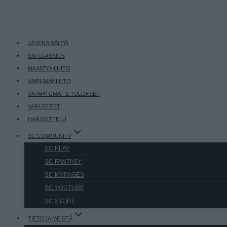
JÄSENSISÄLTÖ
SKI CLASSICS
MAASTOHIIHTO
AMPUMAHIIHTO
TAPAHTUMAT & TULOKSET
VARUSTEET
HARJOITTELU
SC COMMUNITY
SC PLAY
SC FANTASY
SC MYPAGES
SC YOUTUBE
SC STORE
TIETOJA MEISTÄ