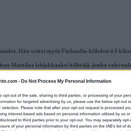
ä kuudes. Hän voitti myös Finlandia-hiihdon 65 ki
 Mattilaa lahjakkaaksi hiihtäjä, jonka vahvuuks
hto.com -
Do Not Process My Personal Information
än osallistuu molempiin Orsa
elmikuuta. Sen jälkeen katsotaan, jos
to opt-out of the sale, sharing to third parties, or processing of your per
noo tiimipäällikkö Kim Mäenpää tiedotteessa.
formation for targeted advertising by us, please use the below opt-out s
r selection. Please note that after your opt-out request is processed y
n lähden mukaan ensimmäiseen Ski
eing interest-based ads based on personal information utilized by us or
disclosed to third parties prior to your opt-out. You may separately opt-
teita, mutta toivottavasti
losure of your personal information by third parties on the IAB’s list of
oivotaan koko tiimiltä hyvää