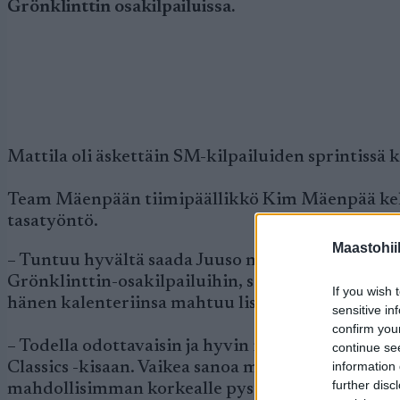
Grönklinttin osakilpailuissa.
Mattila oli äskettäin SM-kilpailuiden sprintiss
Team Mäenpään tiimipäällikkö Kim Mäenpää kehuu
tasatyöntö.
Maastohii
– Tuntuu hyvältä saada Juuso mukaan tiimiin. H
Grönklinttin-osakilpailuihin, sekä 18. että 19. h
If you wish 
hänen kalenteriinsa mahtuu lisää kilpailuita, sa
sensitive in
confirm you
– Todella odottavaisin ja hyvin innokkain mieli
continue se
information 
Classics -kisaan. Vaikea sanoa mitään tulos tavoit
further disc
mahdollisimman korkealle pystyn hiihtämään ja t