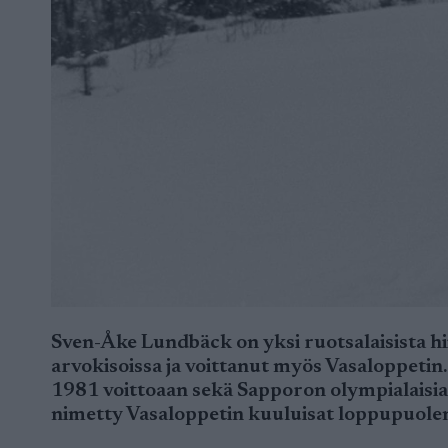
Sven-Åke Lundbäck on yksi ruotsalaisista hi
arvokisoissa ja voittanut myös Vasaloppeti
1981 voittoaan sekä Sapporon olympialais
nimetty Vasaloppetin kuuluisat loppupuole