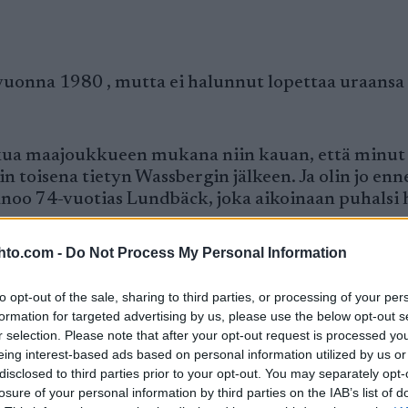
onna 1980 , mutta ei halunnut lopettaa uraansa
ikkua maajoukkueen mukana niin kauan, että minut
in toisena tietyn Wassbergin jälkeen. Ja olin jo enn
sanoo 74-vuotias Lundbäck, joka aikoinaan puhalsi
hto.com -
Do Not Process My Personal Information
km matka ovat piirtyneet Lundbäckin muistiin ki
to opt-out of the sale, sharing to third parties, or processing of your per
formation for targeted advertising by us, please use the below opt-out s
unti ennen starttia ja tuo kisa ei onnistunut. Mu
r selection. Please note that after your opt-out request is processed y
inen. Silloin oli seitsemän tai kahdeksan astetta pa
eing interest-based ads based on personal information utilized by us or
aina eli täysillä alusta loppuun. Minulla oli vain y
disclosed to third parties prior to your opt-out. You may separately opt-
ai jos ollaan ihan tarkkoja, vauhtini oli 98 prosentt
losure of your personal information by third parties on the IAB’s list of