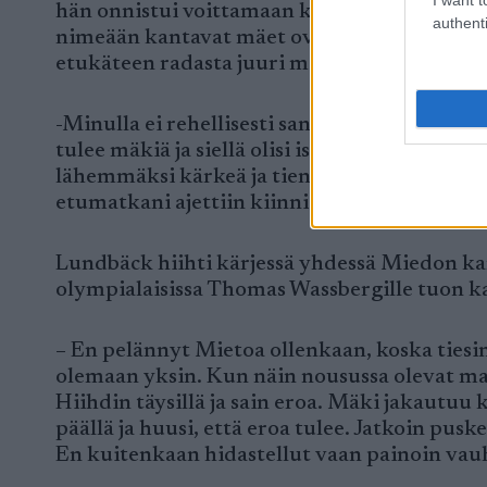
hän onnistui voittamaan kisan ensimmäisellä 
authenti
nimeään kantavat mäet ovat yhä näkyvä osa 
etukäteen radasta juuri mitään.
-Minulla ei rehellisesti sanottuna ollut mitä
tulee mäkiä ja siellä olisi iskuni paikka. Ku
lähemmäksi kärkeä ja tien alituksen jälkeen tu
etumatkani ajettiin kiinni. Jouduin odottam
Lundbäck hiihti kärjessä yhdessä Miedon kan
olympialaisissa Thomas Wassbergille tuon k
– En pelännyt Mietoa ollenkaan, koska tiesin,
olemaan yksin. Kun näin nousussa olevat main
Hiihdin täysillä ja sain eroa. Mäki jakautuu
päällä ja huusi, että eroa tulee. Jatkoin pus
En kuitenkaan hidastellut vaan painoin vau