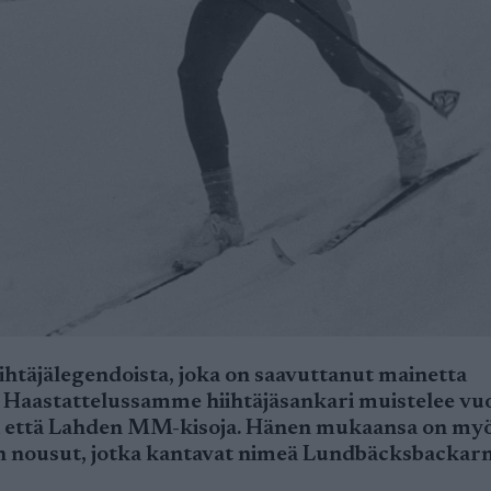
ihtäjälegendoista, joka on saavuttanut mainetta
n. Haastattelussamme hiihtäjäsankari muistelee v
ia että Lahden MM-kisoja. Hänen mukaansa on my
n nousut, jotka kantavat nimeä Lundbäcksbackarn