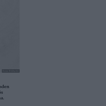
Kuva: Bildbyrån
uoden
ös
a.