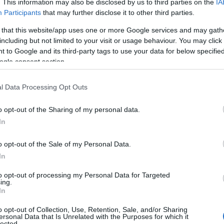
ä aloitettiin rauhallisemmin ja kiristettiin loppua
. This information may also be disclosed by us to third parties on the
IA
Participants
that may further disclose it to other third parties.
vässä johdossa puolessavälissä ja sain 30 sekunnin 
puun asti, Lundbäck kertoo kuuluisasta hiihdostaan
 that this website/app uses one or more Google services and may gath
 sekunnin erolla pronssiin.
including but not limited to your visit or usage behaviour. You may click 
 to Google and its third-party tags to use your data for below specifi
ogle consent section.
ä ja Vasaloppet-sankari
l Data Processing Opt Outs
M-kisojen aika. Nuo kisat ja Lundbäckin kova hii
euranneelle penkkiurheilijalle. Samalla matkalla 
o opt-out of the Sharing of my personal data.
In
o opt-out of the Sale of my Personal Data.
e. Reitillä oli pitkiä tasatyöntöosuuksia, mutta h
In
voittoon. Tuntuu hienolta, että kykenin voittamaan
äivän sprinttihiihto ei kuitenkaan olisi sopinut m
to opt-out of processing my Personal Data for Targeted
la matkoilla, Lundbäck naurahtaa.
ing.
In
t voittamaan henkilökohtaisen kullan sekä MM- e
o opt-out of Collection, Use, Retention, Sale, and/or Sharing
ersonal Data that Is Unrelated with the Purposes for which it
täjät ovat Lundbäckin lisäksi Sven Utterström, Six
lected.