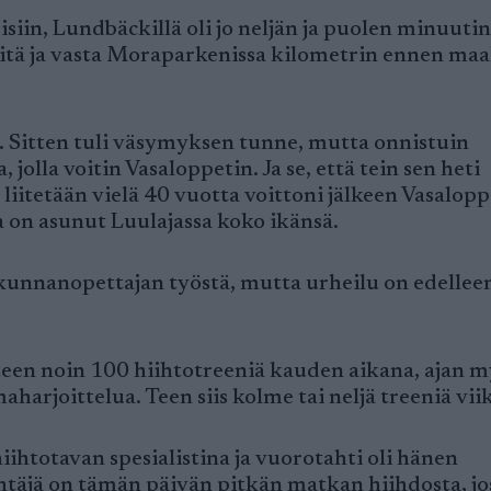
siin, Lundbäckillä oli jo neljän ja puolen minuutin
itä ja vasta Moraparkenissa kilometrin ennen maa
an. Sitten tuli väsymyksen tunne, mutta onnistuin
 jolla voitin Vasaloppetin. Ja se, että tein sen heti
liitetään vielä 40 vuotta voittoni jälkeen Vasalopp
 on asunut Luulajassa koko ikänsä.
liikunnanopettajan työstä, mutta urheilu on edellee
ä teen noin 100 hiihtotreeniä kauden aikana, ajan 
harjoittelua. Teen siis kolme tai neljä treeniä vii
ihtotavan spesialistina ja vuorotahti oli hänen
htäjä on tämän päivän pitkän matkan hiihdosta, jo