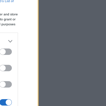
 kohti.
B’s List of
eron
, jossa
er and store
to grant or
ed purposes
hto 50 km
Juha
yödynsin
inulle
ttä
ten