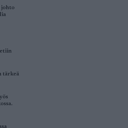
 johto
lia
etiin
n tärkeä
myös
kossa.
ssa