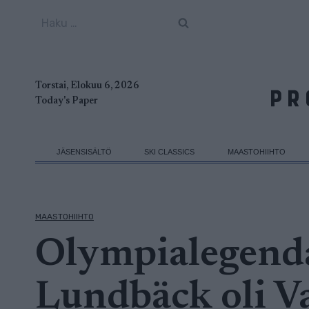
Siirry
Haku:
sisältöön
Torstai, Elokuu 6, 2026
Today's Paper
JÄSENSISÄLTÖ
SKI CLASSICS
MAASTOHIIHTO
MAASTOHIIHTO
Olympialegend
Lundbäck oli Va