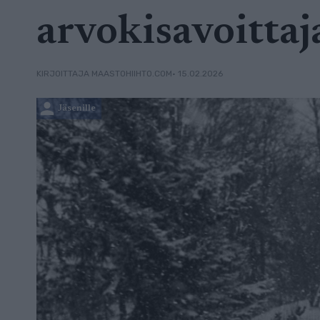
arvokisavoittaj
• 15.02.2026
KIRJOITTAJA MAASTOHIIHTO.COM
Jäsenille