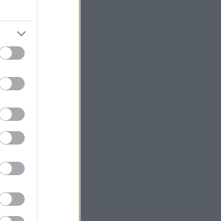
t tämän
oituksena
oli
kiinni
mäkeen
an
lättiin
i, että