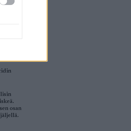
hänen
lkeen
cidin
lisin
iskeä.
isen osan
äljellä.