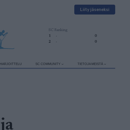
Liity jäseneksi
SC Ranking
1
-
0
2
-
0
HARJOITTELU
SC COMMUNITY
TIETOJA MEISTÄ
ja