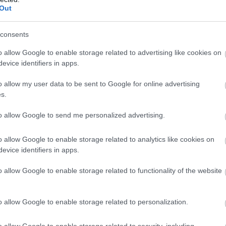
Out
ös puolalainen Justyna Kowalczyk on saavuttanu
consents
on alkoi toden teolla vajaa vuosi ennen h-hetkeä.
o allow Google to enable storage related to advertising like cookies on
evice identifiers in apps.
dersson kokosi pitkän matkan hiihtoryhmää tark
o allow my user data to be sent to Google for online advertising
f Itävallassa oli ensimmäinen kilpailumme. Reitti 
s.
 oli yksi mäki. Iskin siihen, mutta minut saatiin 
gassa päätin pysyä pääjoukon mukana viimeiseen 
to allow Google to send me personalized advertising.
o allow Google to enable storage related to analytics like cookies on
evice identifiers in apps.
8 Vasaloppet-voittaja ja Lahden MM-kisojen 50 km
. Eroa Lundbäckin ja Pierratin välillä oli kahdeks
o allow Google to enable storage related to functionality of the website
aaliin vuoden 1982 Vasaloppetissa, mutta hänet hy
o allow Google to enable storage related to personalization.
 yhdistetään ikuisesti Vasaloppetiin. Osittain siks
o allow Google to enable storage related to security, including