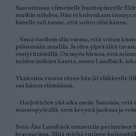
Saavuttuaan viimeiselle huoltopisteelle Eldri
muihin nähden. Hän ei kuitenkaan tiennyt s
hänelle tuli tunne, että voitto olisi hänen.
– Vasta tuolloin olin varma, että voitan kis
pääsemään maaliin. Ja olen ylpeä siitä tavasta,
ensiyrittämällä. On myös hienoa, että minut 
noiden mäkien kautta, sanoo Lundbäck, joka
Yksitoista vuotta sitten hän jäi eläkkeelle 
osa hänen elämäänsä.
– Harjoittelen yhä aika usein. Sanoisin, ett
maastopyörällä, teen kevyttä juoksua ja voima
Sven-Åke Lundbäck tunnettiin perinteisen hi
bravuurinsa. Mitä mieltä entinen huippuhii