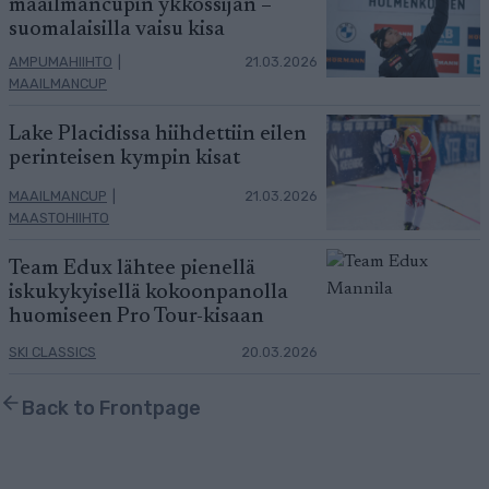
maailmancupin ykkössijan –
suomalaisilla vaisu kisa
AMPUMAHIIHTO
|
21.03.2026
MAAILMANCUP
Lake Placidissa hiihdettiin eilen
perinteisen kympin kisat
MAAILMANCUP
|
21.03.2026
MAASTOHIIHTO
Team Edux lähtee pienellä
iskukykyisellä kokoonpanolla
huomiseen Pro Tour-kisaan
SKI CLASSICS
20.03.2026
Back to Frontpage