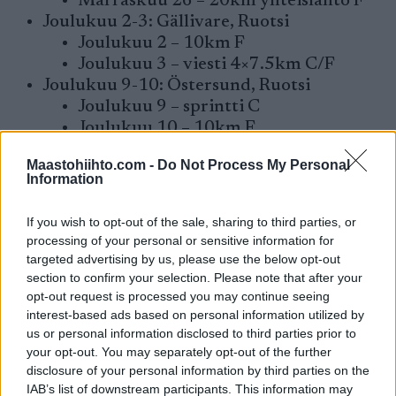
Marraskuu 26 – 20km yhteislähtö F
Joulukuu 2-3: Gällivare, Ruotsi
Joulukuu 2 – 10km F
Joulukuu 3 – viesti 4×7.5km C/F
Joulukuu 9-10: Östersund, Ruotsi
Joulukuu 9 – sprintti C
Joulukuu 10 – 10km F
Joulukuu 15-17: Trondheim, Norja
Maastohiihto.com -
Do Not Process My Personal
Joulukuu 15 – sprintti F
Information
Joulukuu 16 – 20km skiathlon C/F
Joulukuu 17 – 10km C
If you wish to opt-out of the sale, sharing to third parties, or
processing of your personal or sensitive information for
targeted advertising by us, please use the below opt-out
Periodi II – Tour de Ski
section to confirm your selection. Please note that after your
opt-out request is processed you may continue seeing
Joulukuu 30: Toblach, Italia– sprintti F
interest-based ads based on personal information utilized by
Joulukuu 31: Toblach, Italia – 10km C
us or personal information disclosed to third parties prior to
your opt-out. You may separately opt-out of the further
Tammikuu 1: Toblach, Italia – 25km takaa-
disclosure of your personal information by third parties on the
ajo F
IAB’s list of downstream participants. This information may