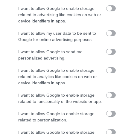
Tammikuu 28 – 20km yhteislähtö F
I want to allow Google to enable storage
related to advertising like cookies on web or
Periodi IV – Pohjois-Amerikka
device identifiers in apps.
I want to allow my user data to be sent to
Helmikuu 9-13: Canmore, Kanada
Google for online advertising purposes.
Helmikuu 9 – 10km F
Helmi 10 – sprintti F
I want to allow Google to send me
Helmikuu 11 – 20km yhteislähtö C
personalized advertising.
Helmikuu 13 – sprintti C
Helmikuu 17-18: Minneapolis, USA
I want to allow Google to enable storage
Helmikuu 17 – sprintti F
related to analytics like cookies on web or
device identifiers in apps.
Helmikuu 18 – 10km F
I want to allow Google to enable storage
Periodi V – Pohjoismaat
related to functionality of the website or app.
I want to allow Google to enable storage
Maaliskuu 1-3: Lahti, Suomi
related to personalization.
Maaliskuu 1 – joukkuesprintti C
Maaliskuu 2 – 20km C
I want to allow Google to enable storage