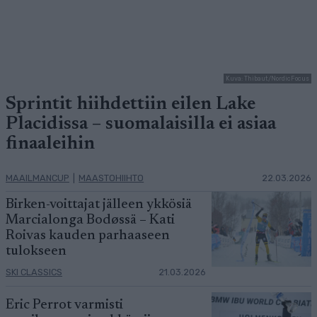
Kuva: Thibaut/NordicFocus
Sprintit hiihdettiin eilen Lake
Placidissa – suomalaisilla ei asiaa
finaaleihin
MAAILMANCUP
|
MAASTOHIIHTO
22.03.2026
Birken-voittajat jälleen ykkösiä
Marcialonga Bodøssä – Kati
Roivas kauden parhaaseen
tulokseen
SKI CLASSICS
21.03.2026
Eric Perrot varmisti