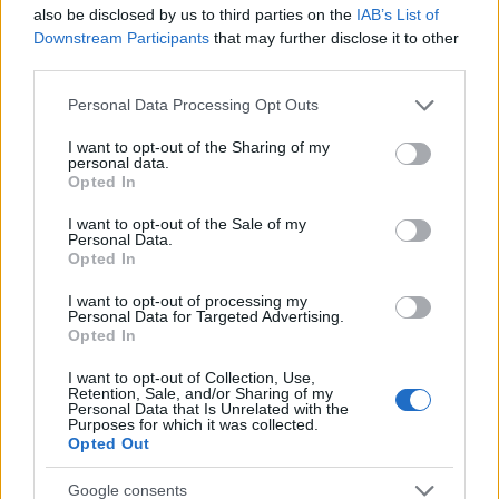
Tammikuu 3: Davos, Sveitsi – sprintti F
also be disclosed by us to third parties on the
IAB’s List of
Tammikuu 4: Davos, Sveitsi – 20km takaa-
Downstream Participants
that may further disclose it to other
ajo C
third parties.
Tammikuu 6: Val di Fiemme, Italia – 15km
Please note that this website/app uses one or more Google
Personal Data Processing Opt Outs
yhteislähtö C
services and may gather and store information including but
Tammikuu 7: Val di Fiemme, Italia – 10km
not limited to your visit or usage behaviour. You may click to
I want to opt-out of the Sharing of my
loppunousu F
personal data.
grant or deny consent to Google and its third-party tags to
Opted In
use your data for below specified purposes in below Google
consent section.
Periodi III – kaksi uutta kisajärjestäjää
I want to opt-out of the Sale of my
Personal Data.
Opted In
Tammikuu 19-21: Oberhof, Saksa
I want to opt-out of processing my
Tammikuu 19 – sprintti C
Personal Data for Targeted Advertising.
Opted In
Tammikuu 20 – 20km yhteislähtö C
Tammikuu 21 – viesti 4×7.5km C/F
I want to opt-out of Collection, Use,
Tammikuu 26-28: Goms, Sveitsi
Retention, Sale, and/or Sharing of my
Personal Data that Is Unrelated with the
Tammikuu 26 – sekaviesti 4×7.5km
Purposes for which it was collected.
Opted Out
C/F
Tammikuu 27 – sprintti F
Google consents