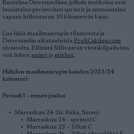
Ruotsissa Östersundissa, jolloin matkoina ovat
lauantaina perinteisen sprintit ja sunnuntaina
vapaan hiihtotavan 10 kilometrin kisat.
Lue lisää maailmancupin tilanteesta ja
Östersundin aikatauluista
ProXCskiing.com
-
sivustolta. Eilisistä Jällivaaran viestikilpailuista
voit lukea:
naiset
ja
miehet
.
Hiihdon maailmancupin kauden 2023/24
kalenteri:
Periodi I – ennen joulua
Marraskuu 24-26: Ruka, Suomi
Marraskuu 24 – sprintti C
Marraskuu 25 – 10km C