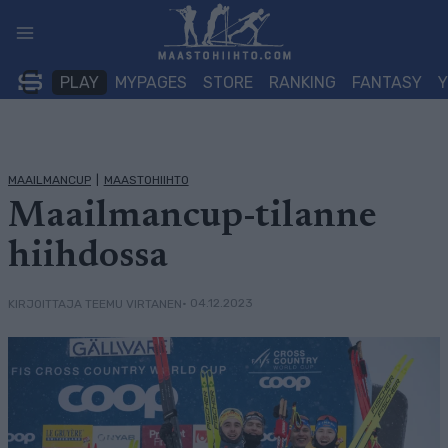
Siirry
sisältöön
PLAY
MYPAGES
STORE
RANKING
FANTASY
MAAILMANCUP
|
MAASTOHIIHTO
Maailmancup-tilanne
hiihdossa
• 04.12.2023
KIRJOITTAJA TEEMU VIRTANEN