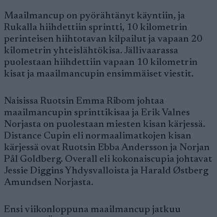
Maailmancup on pyörähtänyt käyntiin, ja
Rukalla hiihdettiin sprintti, 10 kilometrin
perinteisen hiihtotavan kilpailut ja vapaan 20
kilometrin yhteislähtökisa. Jällivaarassa
puolestaan hiihdettiin vapaan 10 kilometrin
kisat ja maailmancupin ensimmäiset viestit.
Naisissa Ruotsin Emma Ribom johtaa
maailmancupin sprinttikisaa ja Erik Valnes
Norjasta on puolestaan miesten kisan kärjessä.
Distance Cupin eli normaalimatkojen kisan
kärjessä ovat Ruotsin Ebba Andersson ja Norjan
Pål Goldberg. Overall eli kokonaiscupia johtavat
Jessie Diggins Yhdysvalloista ja Harald Østberg
Amundsen Norjasta.
Ensi viikonloppuna maailmancup jatkuu