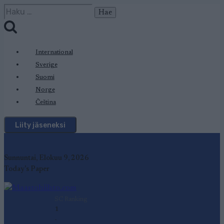
Siirry
Haku:
sisältöön
International
Sverige
Suomi
Norge
Čeština
Liity jäseneksi
Sunnuntai, Elokuu 9, 2026
Today's Paper
SC Ranking
1
-