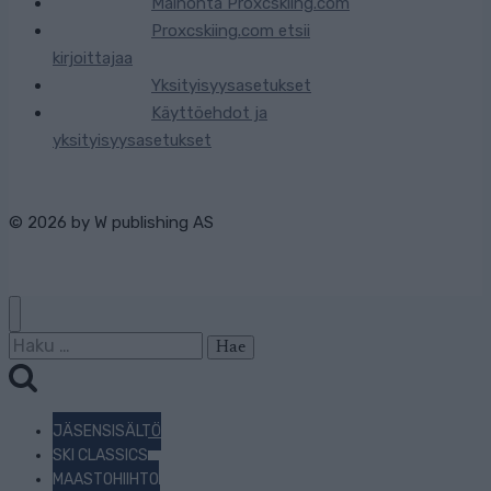
Mainonta Proxcskiing.com
Proxcskiing.com etsii
kirjoittajaa
Yksityisyysasetukset
Käyttöehdot ja
yksityisyysasetukset
© 2026 by
W publishing AS
Haku:
JÄSENSISÄLTÖ
SKI CLASSICS
MAASTOHIIHTO