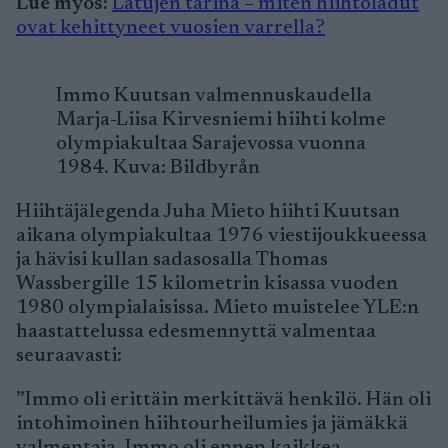
Lue myös:
Latujen tarina – miten hiihtoladut
ovat kehittyneet vuosien varrella?
Immo Kuutsan valmennuskaudella
Marja-Liisa Kirvesniemi hiihti kolme
olympiakultaa Sarajevossa vuonna
1984. Kuva: Bildbyrån
Hiihtäjälegenda Juha Mieto hiihti Kuutsan
aikana olympiakultaa 1976 viestijoukkueessa
ja hävisi kullan sadasosalla Thomas
Wassbergille 15 kilometrin kisassa vuoden
1980 olympialaisissa. Mieto muistelee YLE:n
haastattelussa edesmennyttä valmentaa
seuraavasti:
”Immo oli erittäin merkittävä henkilö. Hän oli
intohimoinen hiihtourheilumies ja jämäkkä