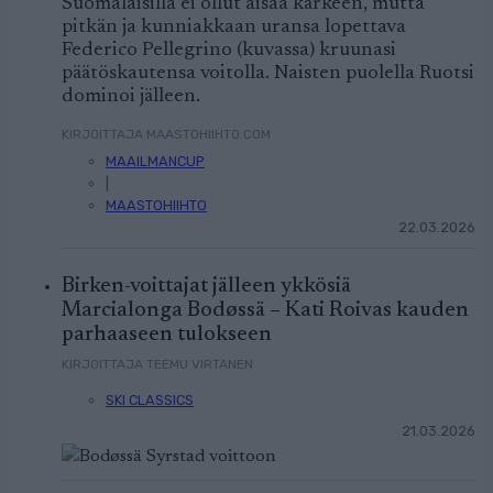
Suomalaisilla ei ollut aisaa kärkeen, mutta
pitkän ja kunniakkaan uransa lopettava
Federico Pellegrino (kuvassa) kruunasi
päätöskautensa voitolla. Naisten puolella Ruotsi
dominoi jälleen.
KIRJOITTAJA MAASTOHIIHTO.COM
MAAILMANCUP
|
MAASTOHIIHTO
22.03.2026
Birken-voittajat jälleen ykkösiä
Marcialonga Bodøssä – Kati Roivas kauden
parhaaseen tulokseen
KIRJOITTAJA TEEMU VIRTANEN
SKI CLASSICS
21.03.2026