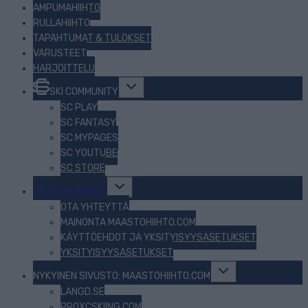
AMPUMAHIIHTO
RULLAHIIHTO
TAPAHTUMAT & TULOKSET
VARUSTEET
HARJOITTELU
Toggle
SKI COMMUNITY
child
menu
SC PLAY
SC FANTASY
SC MYPAGES
SC YOUTUBE
SC STORE
Toggle
TIETOJA MEISTÄ
child
menu
OTA YHTEYTTÄ
MAINONTA MAASTOHIIHTO.COM
KÄYTTÖEHDOT JA YKSITYISYYSASETUKSET
YKSITYISYYSASETUKSET
Toggle
NYKYINEN SIVUSTO: MAASTOHIIHTO.COM
child
menu
LANGD.SE
PROXCSKIING.COM