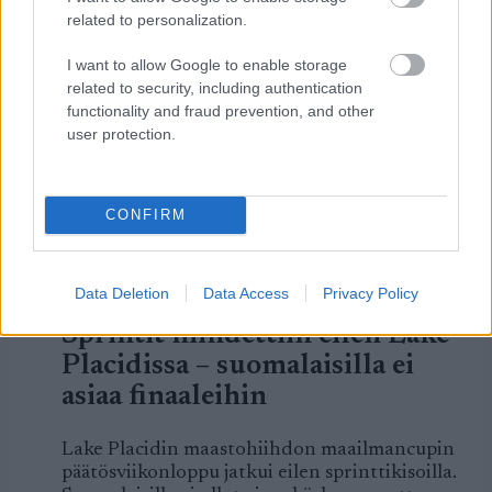
related to personalization.
LUETUIMMAT
I want to allow Google to enable storage
related to security, including authentication
functionality and fraud prevention, and other
user protection.
LISÄÄ ARTIKKELEITA
CONFIRM
Data Deletion
Data Access
Privacy Policy
Kuva: Thibaut/NordicFocus
Sprintit hiihdettiin eilen Lake
Placidissa – suomalaisilla ei
asiaa finaaleihin
Lake Placidin maastohiihdon maailmancupin
päätösviikonloppu jatkui eilen sprinttikisoilla.