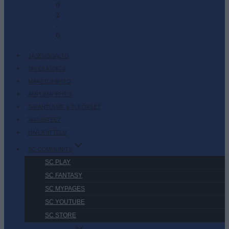
0
2
-
0
JÄSENSISÄLTÖ
SKI CLASSICS
MAASTOHIIHTO
AMPUMAHIIHTO
TAPAHTUMAT & TULOKSET
VARUSTEET
HARJOITTELU
SC COMMUNITY
SC PLAY
SC FANTASY
SC MYPAGES
SC YOUTUBE
SC STORE