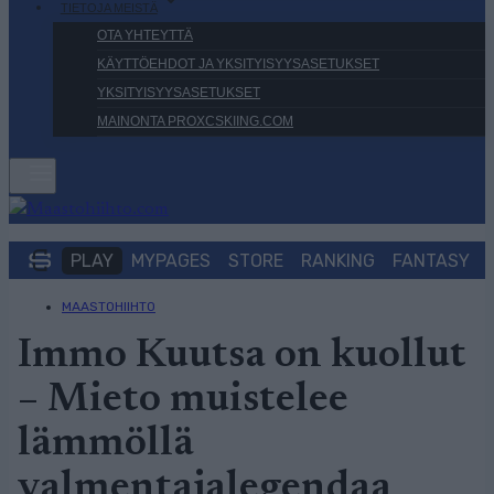
TIETOJA MEISTÄ
OTA YHTEYTTÄ
KÄYTTÖEHDOT JA YKSITYISYYSASETUKSET
YKSITYISYYSASETUKSET
MAINONTA PROXCSKIING.COM
PLAY
MYPAGES
STORE
RANKING
FANTASY
MAASTOHIIHTO
Immo Kuutsa on kuollut
– Mieto muistelee
lämmöllä
valmentajalegendaa