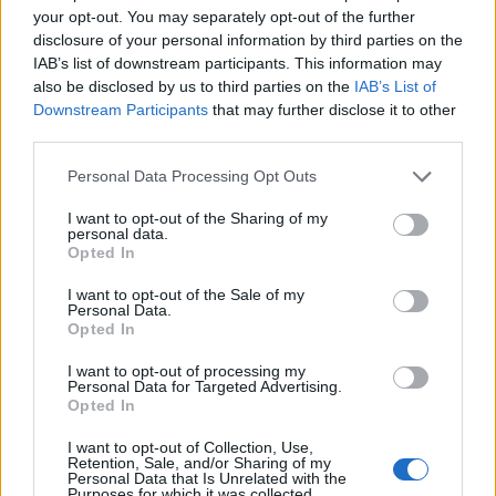
your opt-out. You may separately opt-out of the further
pääsyn kaikkiin sivuston sisältöihin. Pääset
disclosure of your personal information by third parties on the
lukemaan yllä olevan kaltaisia artikkeleja
IAB’s list of downstream participants. This information may
yksinoikeudella. Lisäksi tarjoamme
also be disclosed by us to third parties on the
IAB’s List of
jäsenillemme useita eksklusiivisia tarjouksia
Downstream Participants
that may further disclose it to other
vuoden ympäri
.
third parties.
Please note that this website/app uses one or more Google
Liity jäseneksi
täältä
.
Personal Data Processing Opt Outs
services and may gather and store information including but
not limited to your visit or usage behaviour. You may click to
I want to opt-out of the Sharing of my
personal data.
grant or deny consent to Google and its third-party tags to
Opted In
use your data for below specified purposes in below Google
consent section.
I want to opt-out of the Sale of my
Personal Data.
Opted In
I want to opt-out of processing my
Personal Data for Targeted Advertising.
Opted In
I want to opt-out of Collection, Use,
Retention, Sale, and/or Sharing of my
Personal Data that Is Unrelated with the
Purposes for which it was collected.