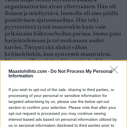
valmentaja. Immo oli ennen kaikkea
organisaattorina aivan ylivertainen. Hän oli
iloinen ja miellyttävä. Immolla oli aina päällä
positiivinen ajatusmaailma. Hän teki
pyyteetöntä työtä muutenkin kuin vain
pelkästään hiihtourheilun parissa. Immo pani
harjoittelemaan ja toi mukanaan uudet
kuviot. Tietysti sitä aluksi vähän
kritisoitiinkin, kun systeemit muuttuivat.
Mutta meille tuli jämäkkyyttä ja kaikkea sitä,
miksi harjoiteltiin.”
Maastohiihto.com -
Do Not Process My Personal
Information
Mieto tunnustaa myös, että hänelle Immo
Kuutsa oli suurin valmentaja, joka Suomella
If you wish to opt-out of the sale, sharing to third parties, or
on koskaan ollut.
processing of your personal or sensitive information for
targeted advertising by us, please use the below opt-out
Hiihtoon liittyviä artikkeleja voit lukea myös
section to confirm your selection. Please note that after your
ProXCskiing.com-sivustolta.
opt-out request is processed you may continue seeing
interest-based ads based on personal information utilized by
us or personal information disclosed to third parties prior to
Liity Maastohiihto.comin jäseneksi ja saat