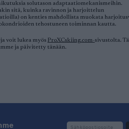
 vaikutuksia solutason adaptaatiomekanismeihin.
kin sitä, kuinka ravinnon ja harjoittelun
atioilla) on kenties mahdollista muokata harjoitus
itokondrioiden tehostuneen toiminnan kautta.
eja voit lukea myös
ProXCskiing.com-
sivustolta. 
amme ja päivitetty tänään.
emme