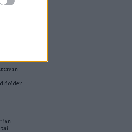
sesti
assolujen
sen
ätä
uttavan
ndrioiden
orian
 tai