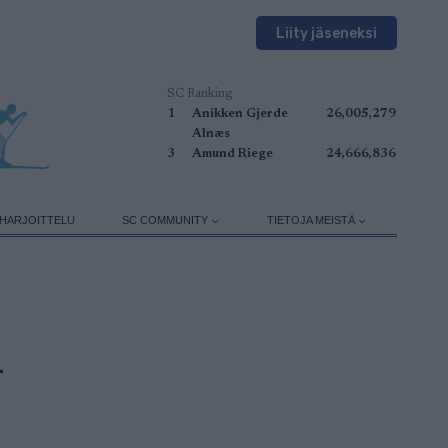
Liity jäseneksi
SC Ranking
1
Anikken Gjerde
26,005,279
Alnæs
3
Amund Riege
24,666,836
HARJOITTELU
SC COMMUNITY
TIETOJA MEISTÄ
–