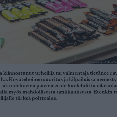
Kuva: Johnny Fidelin/Ic
kiinnostunut urheilija tai valmentaja tietänee ra
a. Kovatehoinen suoritus ja kilpailuissa menesty
 sitä edeltävinä päivinä ei ole huolehdittu oikeanla
lla myös mahdollisesta tankkauksesta. Etenkin 
lijalle tärkeä polttoaine.