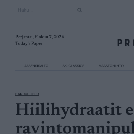
Siirry
Haku:
sisältöön
Perjantai, Elokuu 7, 2026
Today's Paper
JÄSENSISÄLTÖ
SKI CLASSICS
MAASTOHIIHTO
HARJOITTELU
Hiilihydraatit 
ravintomanipul