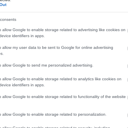
e kenties suurempi silloin, kun harjoituksista aina
Out
ä perustellaan sillä, että elimistön tasapainotilaa
ke moninkertaistuu ja kun elimistölle annetaan ri
consents
iempaa rasitusta enemmän.
o allow Google to enable storage related to advertising like cookies on
evice identifiers in apps.
aalisessa tilassa, glykogeenivarastot täynnä, ei s
n sijaan harjoittelu vajailla glykogeenivarastoilla
o allow my user data to be sent to Google for online advertising
ista tai myöhemmin päivällä niukan hiilihydraatt
s.
harjoitusvasteen ja nopeuttaa elimistön mukautu
to allow Google to send me personalized advertising.
o allow Google to enable storage related to analytics like cookies on
ää menestyksen
evice identifiers in apps.
aerobisen kynnyksen vauhdin/tehon maksimointi, s
o allow Google to enable storage related to functionality of the website
kykyä merkittävämpi tekijä kestävyyslajeissa
taattia alkaa kertyä elimistöön liikunnan aikana
o allow Google to enable storage related to personalization.
 joudumme ottamaan käyttöön enemmän nopeita lih
lujen energiavoimaloita – tai verisuonitusta kuin
o allow Google to enable storage related to security, including