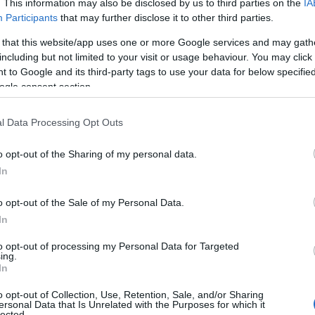
. This information may also be disclosed by us to third parties on the
IA
Participants
that may further disclose it to other third parties.
ta ja sen aikana tiedetään parantavan
onkin suositeltavaa nauttia pitkäkestoisen suorit
 that this website/app uses one or more Google services and may gath
eksi. Lihasglykogeeni on keskeinen polttoaine
including but not limited to your visit or usage behaviour. You may click 
 to Google and its third-party tags to use your data for below specifi
s liittyy läheisesti tyhjentyneisiin glykogeenivar
ogle consent section.
lykogeenin riittävyys, kun glykogeenivarastot alkav
l Data Processing Opt Outs
täydentyminen on keskeinen tapahtuma harjoitusp
o opt-out of the Sharing of my personal data.
nivarastot tyhjenevät lähes kokonaan ja tämän jäl
In
ompensaatiota, mikä parantaa tutkimusten mukaa
nsaatio onkin tärkeä teema urheilufysiologiassa.
o opt-out of the Sale of my Personal Data.
la harjoitusmääristä riippuen kestävyyslajeissa 5-
In
a harvoin matalampi. Vain riittävä hiilihydraatti
to opt-out of processing my Personal Data for Targeted
taa glykogeenivarastojen täydentämisen.
ing.
In
o opt-out of Collection, Use, Retention, Sale, and/or Sharing
ersonal Data that Is Unrelated with the Purposes for which it
lected.