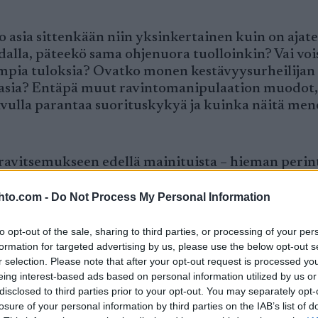
o asia sittenkään niin yksinkertainen kuin on ajate
alla, päteekö sama ohjenuora tuolloinkin? Vai voi
rempia tuloksia? Ovatko monen kestävyysurheilijan
o asia? Entäpä muut ravintomanipulaation muodot
en avulla parantaa suorituskykyä ja kuinka näitä me
ravitsemukseen edellä mainituista – hieman perin
a on tarjota lukijalle tietoa ja käytännön vinkkej
lisyyteen liittyen. Kahdessa ensimmäisessä osassa
hto.com -
Do Not Process My Personal Information
kutus harjoitusvasteeseen ja kestävyyssuorituskyky
to opt-out of the sale, sharing to third parties, or processing of your per
formation for targeted advertising by us, please use the below opt-out s
r selection. Please note that after your opt-out request is processed y
n ja suorituskyvyn yhteydet huippu-urheilijoilla
eing interest-based ads based on personal information utilized by us or
disclosed to third parties prior to your opt-out. You may separately opt-
losure of your personal information by third parties on the IAB’s list of
harjoittelun