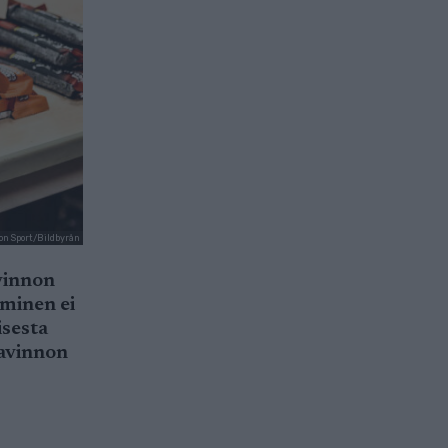
on Sport/Bildbyrån
vinnon
minen ei
isesta
ravinnon