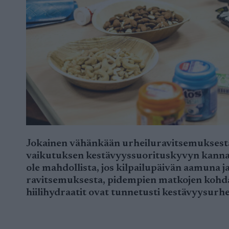
Jokainen vähänkään urheiluravitsemuksesta 
vaikutuksen kestävyyssuorituskyvyn kannalt
ole mahdollista, jos kilpailupäivän aamuna ja
ravitsemuksesta, pidempien matkojen kohda
hiilihydraatit ovat tunnetusti kestävyysurhei