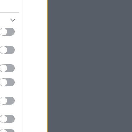
kin osa
ittävästi
iten ehkä
 (train
ien
mista
illä tämä
 muun
assoluja,