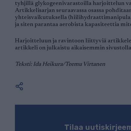
tyhjillä glykogeenivarastoilla harjoittelun
Artikkelisarjan seuraavassa osassa pohditaan
yhteisvaikutuksella (hiilihydraattimanipula
ja siten parantaa aerobista kapasiteettia m
Harjoitteluun ja ravintoon liittyviä artikkel
artikkeli on julkaistu aikaisemmin sivustoll
Teksti: Ida Heikura/Teemu Virtanen
Tilaa uutiskirje