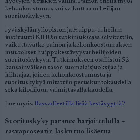
hyötyjen ja riskien välillä. Painon ohella myös
kehonkoostumus voi vaikuttaa urheilijan
suorituskykyyn.
Jyväskylän yliopiston ja Huippu-urheilun
instituutti KIHU:n tutkimuksessa selvitettiin,
vaikuttavatko painon ja kehonkoostumuksen
muutokset huippukestävyysurheilijoiden
suorituskykyyn. Tutkimukseen osallistui 52
kansainvälisen tason suomalaisjuoksijaa ja -
hiihtäjää, joiden kehonkoostumusta ja
suorituskykyä mitattiin peruskuntokaudella
sekä kilpailuun valmistavalla kaudella.
Lue myös:
Rasvadieetillä lisää kestävyyttä?
Suorituskyky paranee harjoittelulla –
rasvaprosentin lasku tuo lisäetua