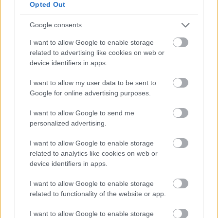
seurauksia ja ennaltaehkäisyä suomalaisilla
Opted Out
huippu-urheilijoilla. Tutkimusta rahoittivat
Google consents
Opetus- ja Kulttuuriministeriö sekä
Urheiluopistosäätiö.
I want to allow Google to enable storage
related to advertising like cookies on web or
*Oona Kettunen kilpailee aktiivisesti pitkän
device identifiers in apps.
matkan hiihdossa ja työskentelee tutkijana
I want to allow my user data to be sent to
Jyväskylän yliopiston liikuntatieteellisessä
Google for online advertising purposes.
tiedekunnassa, Vuokatin liikuntateknologian
yksikössä.
I want to allow Google to send me
personalized advertising.
Jyväskylän keskustassa sijaitsevan yliopiston
kauniilla puistokampuksella sykkii
I want to allow Google to enable storage
monitieteinen ja moderni tiedeyliopisto –
related to analytics like cookies on web or
ihmisläheinen ja dynaaminen yhteisö, jonka
device identifiers in apps.
2500 asiantuntijaa ja 15 000 opiskelijaa etsivät
I want to allow Google to enable storage
ja löytävät vastauksia huomisen kysymyksiin.
related to functionality of the website or app.
Jyväskylän yliopisto on ollut tulevaisuuden
palveluksessa jo vuodesta 1863, jolloin
I want to allow Google to enable storage