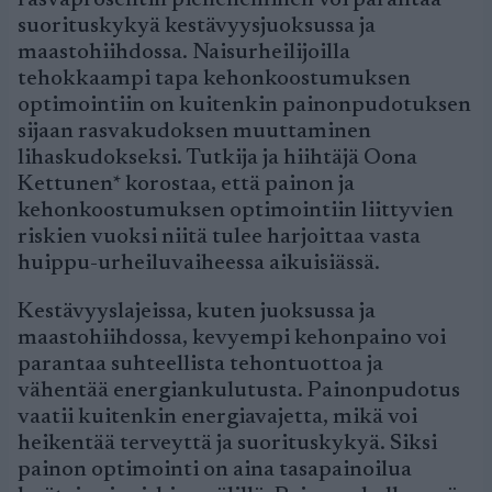
rasvaprosentin pieneneminen voi parantaa
suorituskykyä kestävyysjuoksussa ja
maastohiihdossa. Naisurheilijoilla
tehokkaampi tapa kehonkoostumuksen
optimointiin on kuitenkin painonpudotuksen
sijaan rasvakudoksen muuttaminen
lihaskudokseksi. Tutkija ja hiihtäjä Oona
Kettunen* korostaa, että painon ja
kehonkoostumuksen optimointiin liittyvien
riskien vuoksi niitä tulee harjoittaa vasta
huippu-urheiluvaiheessa aikuisiässä.
Kestävyyslajeissa, kuten juoksussa ja
maastohiihdossa, kevyempi kehonpaino voi
parantaa suhteellista tehontuottoa ja
vähentää energiankulutusta. Painonpudotus
vaatii kuitenkin energiavajetta, mikä voi
heikentää terveyttä ja suorituskykyä. Siksi
painon optimointi on aina tasapainoilua