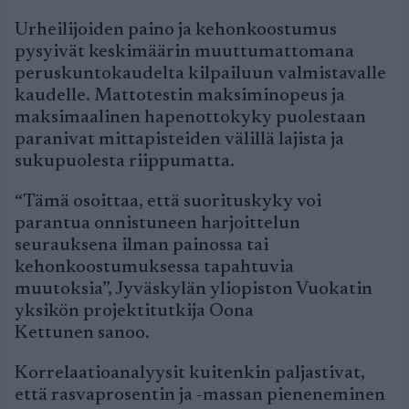
Urheilijoiden paino ja kehonkoostumus
pysyivät keskimäärin muuttumattomana
peruskuntokaudelta kilpailuun valmistavalle
kaudelle. Mattotestin maksiminopeus ja
maksimaalinen hapenottokyky puolestaan
paranivat mittapisteiden välillä lajista ja
sukupuolesta riippumatta.
“Tämä osoittaa, että suorituskyky voi
parantua onnistuneen harjoittelun
seurauksena ilman painossa tai
kehonkoostumuksessa tapahtuvia
muutoksia”, Jyväskylän yliopiston Vuokatin
yksikön projektitutkija Oona
Kettunen sanoo.
Korrelaatioanalyysit kuitenkin paljastivat,
että rasvaprosentin ja -massan pieneneminen