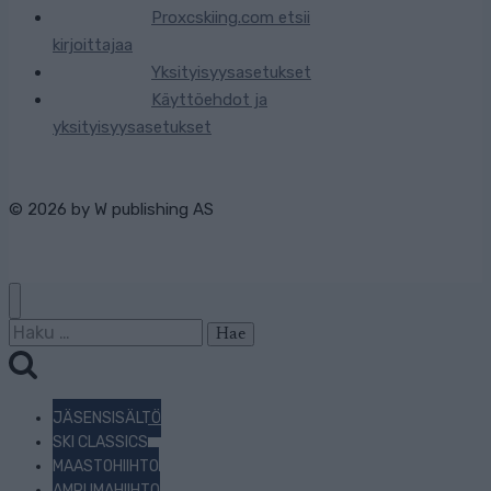
Proxcskiing.com etsii
kirjoittajaa
Yksityisyysasetukset
Käyttöehdot ja
yksityisyysasetukset
© 2026 by
W publishing AS
Haku:
JÄSENSISÄLTÖ
SKI CLASSICS
MAASTOHIIHTO
AMPUMAHIIHTO