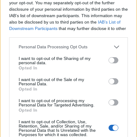
your opt-out. You may separately opt-out of the further
kommentointi eivät kuulu nuorten urheiluun.
disclosure of your personal information by third parties on the
IAB’s list of downstream participants. This information may
“On äärimmäisen tärkeää, että nuoret
also be disclosed by us to third parties on the
IAB’s List of
urheilijat keskittyvät riittävään
Downstream Participants
that may further disclose it to other
ravinnonsaantiin, joka tukee heidän
third parties.
harjoitusjaksamistaan, kasvuaan ja
Please note that this website/app uses one or more Google
kehitystään”, Kettunen korostaa.
Personal Data Processing Opt Outs
services and may gather and store information including but
not limited to your visit or usage behaviour. You may click to
I want to opt-out of the Sharing of my
“Painon ja kehonkoostumuksen optimointiin
personal data.
grant or deny consent to Google and its third-party tags to
liittyy merkittäviä riskejä terveydelle ja
Opted In
use your data for below specified purposes in below Google
suorituskyvylle. Niitä tulee harjoittaa
consent section.
I want to opt-out of the Sale of my
asiantuntijaohjauksessa ja vasta huippu-
Personal Data.
Opted In
urheiluvaiheessa, jolloin halutaan viilata
suorituksista viimeisetkin sekunnit.”
I want to opt-out of processing my
Personal Data for Targeted Advertising.
Tutkimus toteutettiin osana Jyväskylän
Opted In
yliopiston ja Huippu-urheilun instituutti
I want to opt-out of Collection, Use,
KIHU:n NoREDS-tutkimusta, jossa selvitettiin
Retention, Sale, and/or Sharing of my
Personal Data that Is Unrelated with the
suhteellisen energianvajeen yleisyyttä,
Purposes for which it was collected.