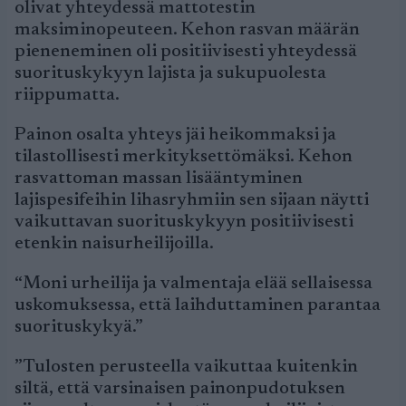
olivat yhteydessä mattotestin
maksiminopeuteen. Kehon rasvan määrän
pieneneminen oli positiivisesti yhteydessä
suorituskykyyn lajista ja sukupuolesta
riippumatta.
Painon osalta yhteys jäi heikommaksi ja
tilastollisesti merkityksettömäksi. Kehon
rasvattoman massan lisääntyminen
lajispesifeihin lihasryhmiin sen sijaan näytti
vaikuttavan suorituskykyyn positiivisesti
etenkin naisurheilijoilla.
“Moni urheilija ja valmentaja elää sellaisessa
uskomuksessa, että laihduttaminen parantaa
suorituskykyä.”
”Tulosten perusteella vaikuttaa kuitenkin
siltä, että varsinaisen painonpudotuksen