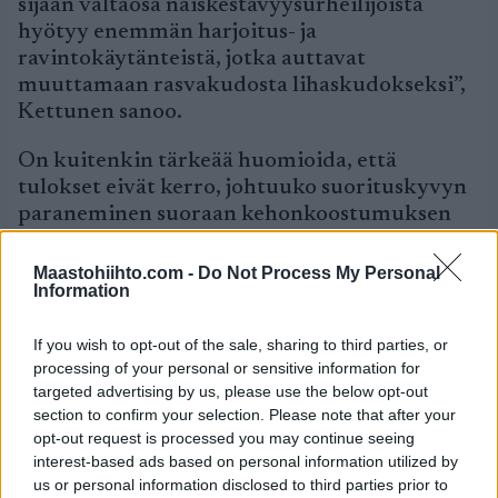
sijaan valtaosa naiskestävyysurheilijoista
hyötyy enemmän harjoitus- ja
ravintokäytänteistä, jotka auttavat
muuttamaan rasvakudosta lihaskudokseksi”,
Kettunen sanoo.
On kuitenkin tärkeää huomioida, että
tulokset eivät kerro, johtuuko suorituskyvyn
paraneminen suoraan kehonkoostumuksen
muutoksista vai ovatko molemmat seurausta
onnistuneesta harjoittelusta.
Maastohiihto.com -
Do Not Process My Personal
Information
Painon optimointi ei kuulu nuorten
If you wish to opt-out of the sale, sharing to third parties, or
urheiluun
processing of your personal or sensitive information for
targeted advertising by us, please use the below opt-out
section to confirm your selection. Please note that after your
Tutkimukseen osallistui ainoastaan täysi-
opt-out request is processed you may continue seeing
ikäisiä huippu-urheilijoita, sillä painon ja
interest-based ads based on personal information utilized by
kehonkoostumuksen optimointi ja
us or personal information disclosed to third parties prior to