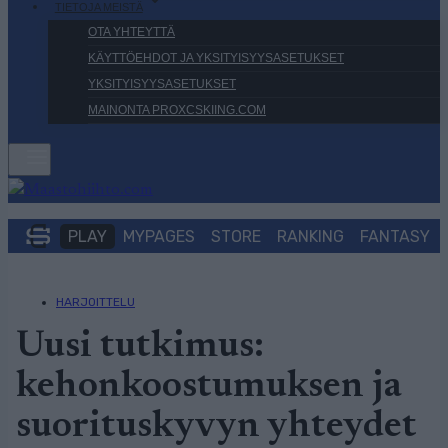
TIETOJA MEISTÄ
OTA YHTEYTTÄ
KÄYTTÖEHDOT JA YKSITYISYYSASETUKSET
YKSITYISYYSASETUKSET
MAINONTA PROXCSKIING.COM
PLAY
MYPAGES
STORE
RANKING
FANTASY
HARJOITTELU
Uusi tutkimus:
kehonkoostumuksen ja
suorituskyvyn yhteydet