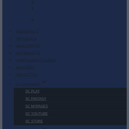
0
2
-
0
JÄSENSISÄLTÖ
SKI CLASSICS
MAASTOHIIHTO
AMPUMAHIIHTO
TAPAHTUMAT & TULOKSET
VARUSTEET
HARJOITTELU
SC COMMUNITY
SC PLAY
SC FANTASY
SC MYPAGES
SC YOUTUBE
SC STORE