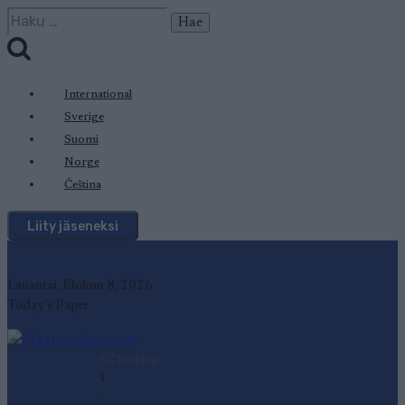
Siirry
Haku:
sisältöön
International
Sverige
Suomi
Norge
Čeština
Liity jäseneksi
Lauantai, Elokuu 8, 2026
Today's Paper
SC Ranking
1
-