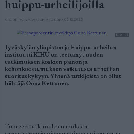
huippu-urheilijoilla
• 08.12.2025
KIRJOITTAJA MAASTOHIIHTO.COM
Kuva: STT
Jyväskylän yliopiston ja Huippu-urheilun
instituutti KIHU on teettänyt uuden
tutkimuksen koskien painon ja
kehonkoostumuksen vaikutusta urheilijan
suorituskykyyn. Yhtenä tutkijoista on ollut
hiihtäjä Oona Kettunen.
Tuoreen tutkimuksen mukaan