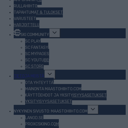
RULLAHIIHTO
TAPAHTUMAT & TULOKSET
VARUSTEET
HARJOITTELU
Toggle
SKI COMMUNITY
child
menu
SC PLAY
SC FANTASY
SC MYPAGES
SC YOUTUBE
SC STORE
Toggle
TIETOJA MEISTÄ
child
menu
OTA YHTEYTTÄ
MAINONTA MAASTOHIIHTO.COM
KÄYTTÖEHDOT JA YKSITYISYYSASETUKSET
YKSITYISYYSASETUKSET
Toggle
NYKYINEN SIVUSTO: MAASTOHIIHTO.COM
child
menu
LANGD.SE
PROXCSKIING.COM