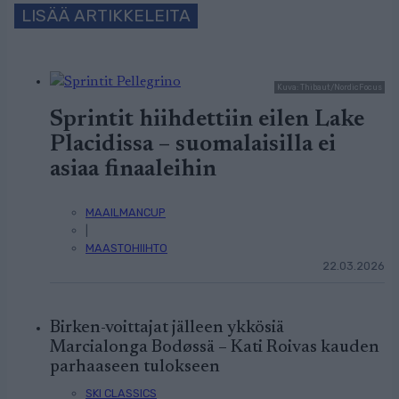
LISÄÄ ARTIKKELEITA
Kuva: Thibaut/NordicFocus
Sprintit hiihdettiin eilen Lake
Placidissa – suomalaisilla ei
asiaa finaaleihin
MAAILMANCUP
|
MAASTOHIIHTO
22.03.2026
Birken-voittajat jälleen ykkösiä
Marcialonga Bodøssä – Kati Roivas kauden
parhaaseen tulokseen
SKI CLASSICS