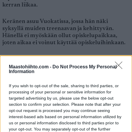
kerran liikaa.
Keränen asuu Vuokatissa, jossa hän näki
syksyllä muiden treenaavan ja kehittyvän.
Hänellä ei myöskään ollut opiskelupaikkaa,
joten aikaa ei voinut käyttää opiskeluihinkaan.
– Syksyllä hankaloitti se, ettei ollut muuta
tekemistä. Olin aivan väliinputoaja. Pari
Maastohiihto.com -
Do Not Process My Personal
Information
kuukautta meni käytännössä tekemättä mitään
järkevää. Vähän vaati positiivista mieltä ja sen
If you wish to opt-out of the sale, sharing to third parties, or
hakemista aika pitkälti. Kyllä siinä sai keräillä ja
processing of your personal or sensitive information for
tuli keräiltyä, nyt olen ihan innoissani uuteen
targeted advertising by us, please use the below opt-out
kauteen. On ollut kiva aloittaa treenit.
section to confirm your selection. Please note that after your
opt-out request is processed you may continue seeing
interest-based ads based on personal information utilized by
Positiivista mieltä ja tsemppiä syksyn
us or personal information disclosed to third parties prior to
haasteissakin tarjosi myös Mari Eder, josta oli
your opt-out. You may separately opt-out of the further