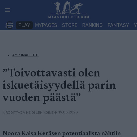
Siirry
sisältöön
PLAY
MYPAGES
STORE
RANKING
FANTASY
AMPUMAHIIHTO
”Toivottavasti olen
iskuetäisyydellä parin
vuoden päästä”
• 19.05.2023
KIRJOITTAJA HEIDI LEHIKOINEN
Noora Kaisa Keräsen potentiaalista nähtiin