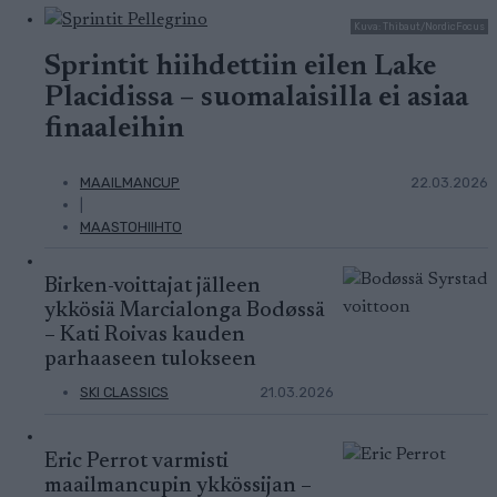
Kuva: Thibaut/NordicFocus
Sprintit hiihdettiin eilen Lake
Placidissa – suomalaisilla ei asiaa
finaaleihin
MAAILMANCUP
22.03.2026
|
MAASTOHIIHTO
Birken-voittajat jälleen
ykkösiä Marcialonga Bodøssä
– Kati Roivas kauden
parhaaseen tulokseen
SKI CLASSICS
21.03.2026
Eric Perrot varmisti
maailmancupin ykkössijan –