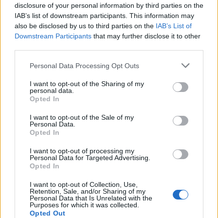
Keräselle suuri apu. Edereiden BEMESports on
disclosure of your personal information by third parties on the
Keräselle tällä hetkellä isoin
IAB’s list of downstream participants. This information may
yhteistyökumppani ja ollut todella
also be disclosed by us to third parties on the
IAB’s List of
merkittävässä roolissa myös välineiden kanssa.
Downstream Participants
that may further disclose it to other
third parties.
– Ei mulla ole ikinä ollut noin spesiaalia
Please note that this website/app uses one or more Google
Personal Data Processing Opt Outs
tilaisuutta. Mari on tsemppaava tyyppi ja
services and may gather and store information including but
not limited to your visit or usage behaviour. You may click to
I want to opt-out of the Sharing of my
positiivinen persoona.
personal data.
grant or deny consent to Google and its third-party tags to
Opted In
use your data for below specified purposes in below Google
Käynnistyneen harjoituskauden tavoitteet ovat
consent section.
I want to opt-out of the Sale of my
Antti Leppävuoden valmentamalle Keräselle
Personal Data.
Opted In
selvät:
I want to opt-out of processing my
Personal Data for Targeted Advertising.
– Päätavoite on hiihtotason nostaminen
Opted In
vanhalle tasolle ja siitä kehittyä tietenkin lisää.
I want to opt-out of Collection, Use,
Paljon tehdään leireillä ryhmäharjoittelua,
Retention, Sale, and/or Sharing of my
siihen tykkään painottaa,
Personal Data that Is Unrelated with the
B-maajoukkueeseen
Purposes for which it was collected.
valittu
Keränen sanoo.
Opted Out