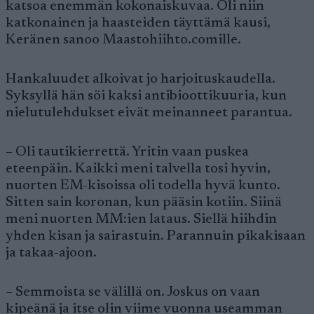
katsoa enemmän kokonaiskuvaa. Oli niin
katkonainen ja haasteiden täyttämä kausi,
Keränen sanoo Maastohiihto.comille.
Hankaluudet alkoivat jo harjoituskaudella.
Syksyllä hän söi kaksi antibioottikuuria, kun
nielutulehdukset eivät meinanneet parantua.
– Oli tautikierrettä. Yritin vaan puskea
eteenpäin. Kaikki meni talvella tosi hyvin,
nuorten EM-kisoissa oli todella hyvä kunto.
Sitten sain koronan, kun pääsin kotiin. Siinä
meni nuorten MM:ien lataus. Siellä hiihdin
yhden kisan ja sairastuin. Parannuin pikakisaan
ja takaa-ajoon.
– Semmoista se välillä on. Joskus on vaan
kipeänä ja itse olin viime vuonna useamman