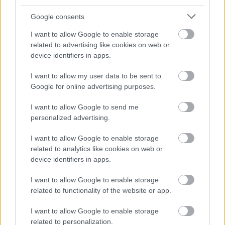
Google consents
Ryhmäharjoittelu on ampumahiihtäjille tärkeää
erityisesti ammunnassa, ja Keränen on
I want to allow Google to enable storage
innoissaan siitä, että sitä on leirityksen kautta
related to advertising like cookies on web or
device identifiers in apps.
hyvin tulossa.
I want to allow my user data to be sent to
– Hiihdetään myös matolla enemmän
Google for online advertising purposes.
tehoharjoittelua, kontrolliharjoitusten kautta
I want to allow Google to send me
ruvetaan tekemään.
personalized advertising.
Kuinka läheiseltä tai kaukaiselta maailman
I want to allow Google to enable storage
terävin huippu tuntuu?
related to analytics like cookies on web or
device identifiers in apps.
– Tällä hetkellä tuntuu semikaukaiselta, vaikka
I want to allow Google to enable storage
todellisuus saattaa olla eri luokkaa.
related to functionality of the website or app.
Toivottavasti olen iskuetäisyydellä parin
I want to allow Google to enable storage
vuoden päästä, jos kaikki menee hyvin.
related to personalization.