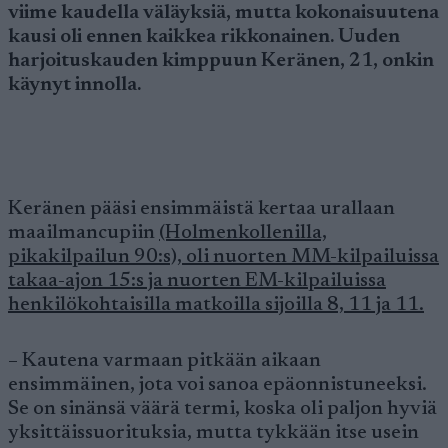
viime kaudella väläyksiä, mutta kokonaisuutena
kausi oli ennen kaikkea rikkonainen. Uuden
harjoituskauden kimppuun Keränen, 21, onkin
käynyt innolla.
Keränen pääsi ensimmäistä kertaa urallaan
maailmancupiin
(Holmenkollenilla,
pikakilpailun 90:s), oli nuorten MM-kilpailuissa
takaa-ajon 15:s ja nuorten EM-kilpailuissa
henkilökohtaisilla matkoilla sijoilla 8, 11 ja 11.
– Kautena varmaan pitkään aikaan
ensimmäinen, jota voi sanoa epäonnistuneeksi.
Se on sinänsä väärä termi, koska oli paljon hyviä
yksittäissuorituksia, mutta tykkään itse usein