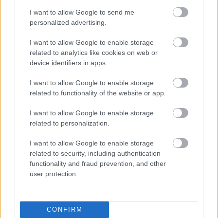
I want to allow Google to send me
personalized advertising.
I want to allow Google to enable storage
related to analytics like cookies on web or
device identifiers in apps.
I want to allow Google to enable storage
related to functionality of the website or app.
I want to allow Google to enable storage
related to personalization.
Kuva: Thibaut/NordicFocus
I want to allow Google to enable storage
Sprintit hiihdettiin eilen Lake
related to security, including authentication
Placidissa – suomalaisilla ei asiaa
functionality and fraud prevention, and other
finaaleihin
user protection.
MAAILMANCUP
|
MAASTOHIIHTO
22.03.2026
CONFIRM
Birken-voittajat jälleen ykkösiä