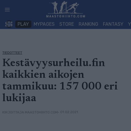
Siirry
sisältöön
PLAY
MYPAGES
STORE
RANKING
FANTASY
TIEDOTTEET
Kestävyysurheilu.fin
kaikkien aikojen
tammikuu: 157 000 eri
lukijaa
• 01.02.2021
KIRJOITTAJA MAASTOHIIHTO.COM