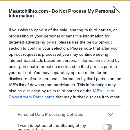
Maastohiihto.com -
Do Not Process My Personal
Kestävyysurheilu.fin tammikuu:
Information
157163 lukijaa
375484 käyntiä
If you wish to opt-out of the sale, sharing to third parties, or
690608 sivulatausta
processing of your personal or sensitive information for
targeted advertising by us, please use the below opt-out
section to confirm your selection. Please note that after your
Kestävyysurheilu.fin kuukasittainen
opt-out request is processed you may continue seeing
lukijaennätys on edelleen Lahden MM-
interest-based ads based on personal information utilized by
hiihtojen ajalta.
us or personal information disclosed to third parties prior to
your opt-out. You may separately opt-out of the further
disclosure of your personal information by third parties on the
Kiitos kaikille lukijoille, mainostajille ja
IAB’s list of downstream participants. This information may
yhteistyökumppaneille!
also be disclosed by us to third parties on the
IAB’s List of
Downstream Participants
that may further disclose it to other
third parties.
Mainostaja:
Jos haluat vielä nällä lumilla
tavoittaa hiihdosta kiinnostuneen
Please note that this website/app uses one or more Google
Personal Data Processing Opt Outs
kohderyhmän, ota yhteyttä
services and may gather and store information including but
petri.ikavalko@wsportsmedia.com
not limited to your visit or usage behaviour. You may click to
I want to opt-out of the Sharing of my
personal data.