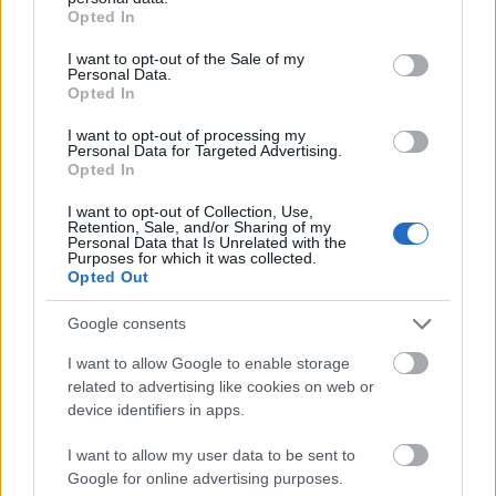
grant or deny consent to Google and its third-party tags to
Opted In
use your data for below specified purposes in below Google
consent section.
I want to opt-out of the Sale of my
Personal Data.
Opted In
Tilaa uutiskirjeemme
I want to opt-out of processing my
Personal Data for Targeted Advertising.
Opted In
Tilaa
I want to opt-out of Collection, Use,
Retention, Sale, and/or Sharing of my
Personal Data that Is Unrelated with the
Purposes for which it was collected.
Opted Out
Google consents
LUETUIMMAT
I want to allow Google to enable storage
related to advertising like cookies on web or
device identifiers in apps.
LISÄÄ ARTIKKELEITA
I want to allow my user data to be sent to
Google for online advertising purposes.