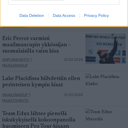
Marcialonga Bodøssä – Kati
Roivas kauden parhaaseen
Data Deletion
Data Access
Privacy Policy
tulokseen
SKI CLASSICS
21.03.2026
Eric Perrot varmisti
maailmancupin ykkössijan –
suomalaisilla vaisu kisa
AMPUMAHIIHTO
|
21.03.2026
MAAILMANCUP
Lake Placidissa hiihdettiin eilen
perinteisen kympin kisat
MAAILMANCUP
|
21.03.2026
MAASTOHIIHTO
Team Edux lähtee pienellä
iskukykyisellä kokoonpanolla
huomiseen Pro Tour-kisaan