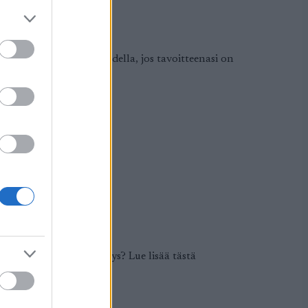
ekä kesä- että talvikaudella, jos tavoitteenasi on
uhtia vai vauhtikestävyys? Lue lisää tästä