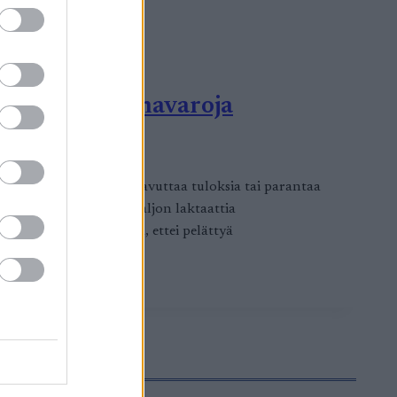
 henkisiä voimavaroja
 jos tavoitteenasi on saavuttaa tuloksia tai parantaa
ystyy poistamaan yhtä paljon laktaattia
otanto, mikä tarkoittaa, ettei pelättyä