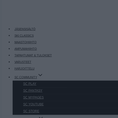
JÄSENSISÄLTÖ
SKI CLASSICS
MAASTOHIIHTO
AMPUMAHIIHTO
TAPAHTUMAT & TULOKSET
VARUSTEET
HARJOITTELU
SC COMMUNITY
SC PLAY
SC FANTASY
SC MYPAGES
SC YOUTUBE
SC STORE