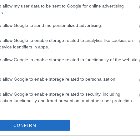
o allow my user data to be sent to Google for online advertising
s.
to allow Google to send me personalized advertising.
 kehittää kapasiteettia, nopeutta ja
o allow Google to enable storage related to analytics like cookies on
evice identifiers in apps.
o allow Google to enable storage related to functionality of the website
ssa kutsuttu vk-treeni on erittäin tärkeä osa harjoitusohjelmaasi,
en on? Se on yksinkertaisesti se ponnistustaso, jolla elimistösi p
o allow Google to enable storage related to personalization.
limistösi laktaatinpoisto on samalla tasolla kuin sen laktaatin tu
o allow Google to enable storage related to security, including
cation functionality and fraud prevention, and other user protection.
CONFIRM