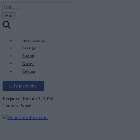
Siirry
Haku:
sisältöön
International
Sverige
Suomi
Norge
Čeština
Liity jäseneksi
Perjantai, Elokuu 7, 2026
Today's Paper