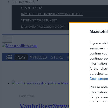
TIETOJA MEISTÄ
OTA YHTEYTTÄ
KÄYTTÖEHDOT JA YKSITYISYYSASETUKSET
YKSITYISYYSASETUKSET
MAINONTA PROXCSKIING.COM
Maastohii
If you wish 
sensitive in
confirm you
PLAY
MYPAGES
STORE
RANKING
FANTASY
continue se
information 
further disc
participants
Downstream 
Please note
information 
Harjoittelu
deny consent
in below Go
Vauhtikestävyysharjoittelu –