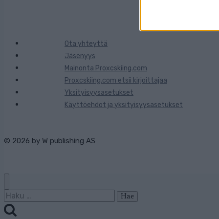
Ota yhteyttä
Jäsenyys
Mainonta Proxcskiing.com
Proxcskiing.com etsii kirjoittajaa
Yksityisyysasetukset
Käyttöehdot ja yksityisyysasetukset
© 2026 by
W publishing AS
Haku: