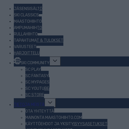
JÄSENSISÄLTÖ
SKI CLASSICS
MAASTOHIIHTO
AMPUMAHIIHTO
RULLAHIIHTO
TAPAHTUMAT & TULOKSET
VARUSTEET
HARJOITTELU
Toggle
SKI COMMUNITY
child
menu
SC PLAY
SC FANTASY
SC MYPAGES
SC YOUTUBE
SC STORE
Toggle
TIETOJA MEISTÄ
child
menu
OTA YHTEYTTÄ
MAINONTA MAASTOHIIHTO.COM
KÄYTTÖEHDOT JA YKSITYISYYSASETUKSET