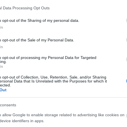
l Data Processing Opt Outs
o opt-out of the Sharing of my personal data.
sa kutsuttu vk-treeni on erittäin tärkeä osa harjoitusohjelmaasi s
In
ä vauhtikestävyysharjoittelu sitten on?
o opt-out of the Sale of my Personal Data.
In
to opt-out of processing my Personal Data for Targeted
ing.
In
o opt-out of Collection, Use, Retention, Sale, and/or Sharing
yys – kumpi kehittää enemmän?
ersonal Data that Is Unrelated with the Purposes for which it
lected.
Out
6
consents
n näin kilpailukaudella? Ovatko intervallit oikea tapa kehittää va
o allow Google to enable storage related to advertising like cookies on
evice identifiers in apps.