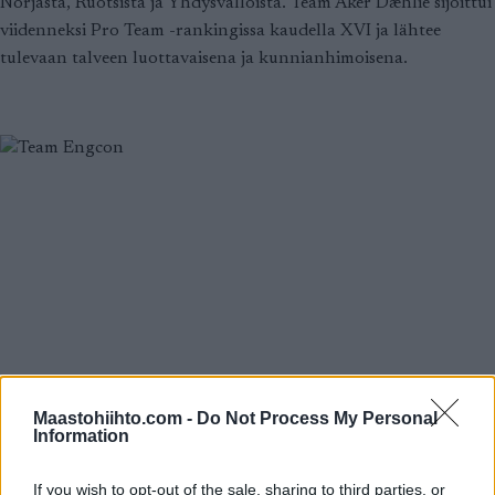
Norjasta, Ruotsista ja Yhdysvalloista. Team Aker Dæhlie sijoittui
viidenneksi Pro Team -rankingissa kaudella XVI ja lähtee
tulevaan talveen luottavaisena ja kunnianhimoisena.
Maastohiihto.com -
Do Not Process My Personal
Information
If you wish to opt-out of the sale, sharing to third parties, or
Ski Classics