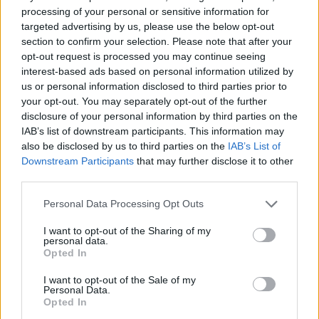
processing of your personal or sensitive information for
Team Engcon – ruotsalaistiimi
targeted advertising by us, please use the below opt-out
lähtee mestaruustaistoon vahvalla
section to confirm your selection. Please note that after your
opt-out request is processed you may continue seeing
kokoonpanolla
interest-based ads based on personal information utilized by
us or personal information disclosed to third parties prior to
TEKIJÄ
MAASTOHIIHTO.COM
08.11.2025
your opt-out. You may separately opt-out of the further
disclosure of your personal information by third parties on the
Ruotsalainen Pro Team aloitti vuonna 2019 pienenä
IAB’s list of downstream participants. This information may
joukkueena, jossa oli vain kolme urheilijaa. Ski Classics -
also be disclosed by us to third parties on the
IAB’s List of
kaudella XVII Team Engcon lähtee kisaan vahvempana kuin
Downstream Participants
that may further disclose it to other
koskaan, saavutettuaan viime talvena toisen sijan Pro Team -
third parties.
kilpailussa. Team Engcon yhdistää kokemuksen ja uuden
Please note that this website/app uses one or more Google
Personal Data Processing Opt Outs
lahjakkuuden tavoitellen voittoja, kärkisijoja ja tasaista
services and may gather and store information including but
menestystä koko kauden ajan.
not limited to your visit or usage behaviour. You may click to
I want to opt-out of the Sharing of my
personal data.
grant or deny consent to Google and its third-party tags to
Opted In
use your data for below specified purposes in below Google
consent section.
I want to opt-out of the Sale of my
Personal Data.
Opted In