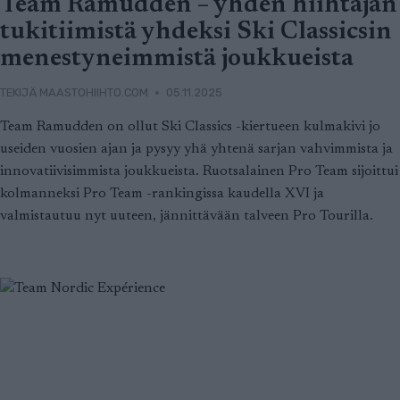
Team Ramudden – yhden hiihtäjän
tukitiimistä yhdeksi Ski Classicsin
menestyneimmistä joukkueista
TEKIJÄ
MAASTOHIIHTO.COM
05.11.2025
Team Ramudden on ollut Ski Classics -kiertueen kulmakivi jo
useiden vuosien ajan ja pysyy yhä yhtenä sarjan vahvimmista ja
innovatiivisimmista joukkueista. Ruotsalainen Pro Team sijoittui
kolmanneksi Pro Team -rankingissa kaudella XVI ja
valmistautuu nyt uuteen, jännittävään talveen Pro Tourilla.