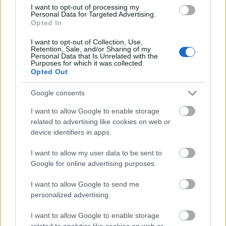
I want to opt-out of processing my
Personal Data for Targeted Advertising.
Opted In
I want to opt-out of Collection, Use,
Retention, Sale, and/or Sharing of my
Personal Data that Is Unrelated with the
Purposes for which it was collected.
Opted Out
Google consents
I want to allow Google to enable storage
related to advertising like cookies on web or
Toinen
device identifiers in apps.
Team Slavia Pojišťovna Robinson
I want to allow my user data to be sent to
Trentino – tämä tiimi tuo estradille
Google for online advertising purposes.
legendoja, nuoruutta ja
I want to allow Google to send me
kansainvälisyyttä
personalized advertising.
TEKIJÄ
MAASTOHIIHTO.COM
07.11.2025
I want to allow Google to enable storage
related to analytics like cookies on web or