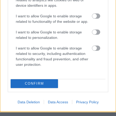
Tämä italialainen Pro Team on ollut mukana Ski Classics -
device identifiers in apps.
kiertueella vuodesta 2017 lähtien, edistäen pitkän matkan
hiihdon suosiota nuorten urheilijoiden ja kaikenikäisten fanien
I want to allow Google to enable storage
related to functionality of the website or app.
keskuudessa Italiassa. Vahvan 8. sijan jälkeen Pro Team -
rankingissa kaudella XVI joukkue aloittaa nyt uuden
I want to allow Google to enable storage
aikakauden nimellä Team Slavia Pojišťovna Robinson Trentino,
related to personalization.
yhdistäen voimansa Team Slavia Pojišťovnan kanssa ja luoden
yhteistyön Italian Robinson Trentinon ja tšekkiläisen
I want to allow Google to enable storage
related to security, including authentication
vakuutusyhtiö Slavia Pojišťovnan välille.
functionality and fraud prevention, and other
user protection.
CONFIRM
Data Deletion
Data Access
Privacy Policy