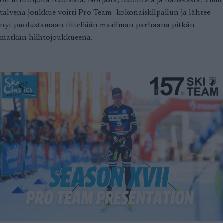
on urheilijoita Ruotsista, Norjasta, Suomesta ja Ranskasta. Viime
talvena joukkue voitti Pro Team -kokonaiskilpailun ja lähtee
nyt puolustamaan titteliään maailman parhaana pitkän
matkan hiihtojoukkueena.