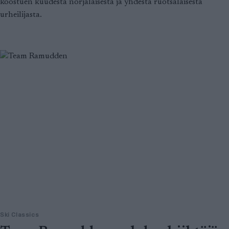
koostuen kuudesta norjalaisesta ja yhdestä ruotsalaisesta
urheilijasta.
Ski Classics