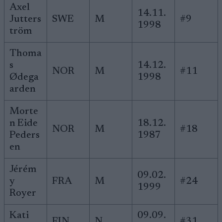
Axel
14.11.
Jutters
SWE
M
#9
1998
tröm
Thoma
s
14.12.
NOR
M
#11
Ødega
1998
arden
Morte
n Eide
18.12.
NOR
M
#18
Peders
1987
en
Jérém
09.02.
y
FRA
M
#24
1999
Royer
Kati
09.09.
FIN
N
#31