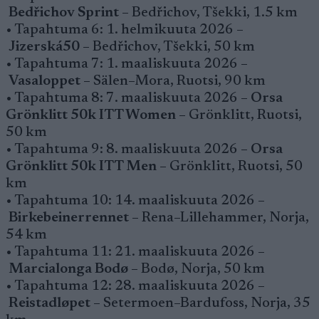
Bedřichov Sprint
– Bedřichov, Tšekki, 1.5 km
• Tapahtuma 6: 1. helmikuuta 2026 –
Jizerská50
– Bedřichov, Tšekki, 50 km
• Tapahtuma 7: 1. maaliskuuta 2026 –
Vasaloppet
– Sälen–Mora, Ruotsi, 90 km
• Tapahtuma 8: 7. maaliskuuta 2026 –
Orsa
Grönklitt 50k ITT Women
– Grönklitt, Ruotsi,
50 km
• Tapahtuma 9: 8. maaliskuuta 2026 –
Orsa
Grönklitt 50k ITT Men
– Grönklitt, Ruotsi, 50
km
• Tapahtuma 10: 14. maaliskuuta 2026 –
Birkebeinerrennet
– Rena–Lillehammer, Norja,
54 km
• Tapahtuma 11: 21. maaliskuuta 2026 –
Marcialonga Bodø
– Bodø, Norja, 50 km
• Tapahtuma 12: 28. maaliskuuta 2026 –
Reistadløpet
– Setermoen–Bardufoss, Norja, 35