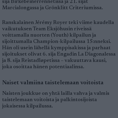
sija Birkebeinerrennetissä ja 21. sijat
Marcialongassa ja Grönklitt Criteriumissa.
Ranskalainen Jérémy Royer teki viime kaudella
vaikutuksen Team Eksjöhusin riveissä
voittamalla nuorten (Youth) kilpailun ja
sijoittumalla Champion-kilpailussa 15:nneksi.
Hän oli usein lähellä kymppisakissa ja parhaat
sijoitukset olivat 6. sija Engadin La Diagonalessa
ja 8. sija Reistadløpetissa – vakuuttava kausi,
joka osoittaa hänen potentiaalinsa.
Naiset valmiina taistelemaan voitoista
Naisten joukkue on yhtä lailla vahva ja valmis
taistelemaan voitoista ja palkintosijoista
jokaisessa kilpailussa.