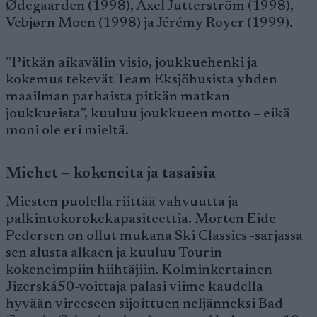
Ødegaarden (1998), Axel Jutterström (1998),
Vebjørn Moen (1998) ja Jérémy Royer (1999).
”Pitkän aikavälin visio, joukkuehenki ja
kokemus tekevät Team Eksjöhusista yhden
maailman parhaista pitkän matkan
joukkueista”, kuuluu joukkueen motto – eikä
moni ole eri mieltä.
Miehet – kokeneita ja tasaisia
Miesten puolella riittää vahvuutta ja
palkintokorokekapasiteettia. Morten Eide
Pedersen on ollut mukana Ski Classics -sarjassa
sen alusta alkaen ja kuuluu Tourin
kokeneimpiin hiihtäjiin. Kolminkertainen
Jizerská50-voittaja palasi viime kaudella
hyvään vireeseen sijoittuen neljänneksi Bad