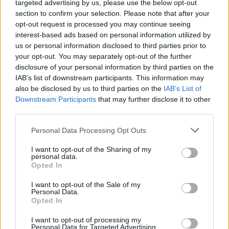
Hän oli useaan otteeseen lähellä palkintopallia –
targeted advertising by us, please use the below opt-out
4. sija Grönklitt ITT:ssä ja
section to confirm your selection. Please note that after your
opt-out request is processed you may continue seeing
Birkebeinerrennetissä, 5. sija Vasaloppetissa ja
interest-based ads based on personal information utilized by
Grand Finale Summit to Senjassa – ja kuusi
us or personal information disclosed to third parties prior to
muuta top 6 -sijoitusta. Lindström on jo
your opt-out. You may separately opt-out of the further
osoittanut kuuluvansa eliittiin ja voi yltää
disclosure of your personal information by third parties on the
vieläkin korkeammalle tulevalla kaudella.
IAB’s list of downstream participants. This information may
also be disclosed by us to third parties on the
IAB’s List of
Downstream Participants
that may further disclose it to other
Yhdistää päättäväisyyden
third parties.
Kokemuksen, lahjakkuuden ja
Please note that this website/app uses one or more Google
Personal Data Processing Opt Outs
määrätietoisuuden täydellisellä yhdistelmällä
services and may gather and store information including but
not limited to your visit or usage behaviour. You may click to
I want to opt-out of the Sharing of my
Team Eksjöhus on jälleen Ski Classicsin
personal data.
grant or deny consent to Google and its third-party tags to
mittapuu. Joukkue tulee olemaan Ski Classicsin
Opted In
use your data for below specified purposes in below Google
kärjessä läpi kauden.
consent section.
I want to opt-out of the Sale of my
Personal Data.
Opted In
Lue myös:
eD system RSJ Team – Tšekkiläinen
joukkue hakee menestystä ja kunniaa ensi
I want to opt-out of processing my
Personal Data for Targeted Advertising.