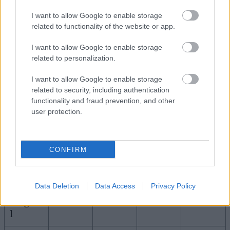
Pro Team -johtaja: Espen Trældal
Pro Team -ranking (kausi XVI): 1.
I want to allow Google to enable storage
related to functionality of the website or app.
Verkkosivut: Team Eksjöhus
Instagram: Team Eksjöhus
I want to allow Google to enable storage
Facebook: Team Eksjöhus
related to personalization.
I want to allow Google to enable storage
Pro Team -urheilijat
related to security, including authentication
functionality and fraud prevention, and other
user protection.
SC-
Urheili
Sukup
Synty
Maa
rankin
ja
uoli
mäaika
g
CONFIRM
Eirik
Sverdr
20.07.
Data Deletion
Data Access
Privacy Policy
up
NOR
M
#6
1995
Augda
l