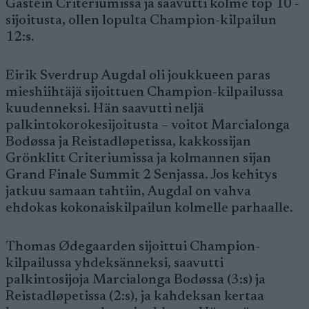
Gastein Criteriumissa ja saavutti kolme top 10 -
sijoitusta, ollen lopulta Champion-kilpailun
12:s.
Eirik Sverdrup Augdal oli joukkueen paras
mieshiihtäjä sijoittuen Champion-kilpailussa
kuudenneksi. Hän saavutti neljä
palkintokorokesijoitusta – voitot Marcialonga
Bodøssa ja Reistadløpetissa, kakkossijan
Grönklitt Criteriumissa ja kolmannen sijan
Grand Finale Summit 2 Senjassa. Jos kehitys
jatkuu samaan tahtiin, Augdal on vahva
ehdokas kokonaiskilpailun kolmelle parhaalle.
Thomas Ødegaarden sijoittui Champion-
kilpailussa yhdeksänneksi, saavutti
palkintosijoja Marcialonga Bodøssa (3:s) ja
Reistadløpetissa (2:s), ja kahdeksan kertaa