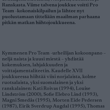
Ranskasta. Viime talvena joukkue voitti Pro
Team -kokonaiskilpailun ja lähtee nyt
puolustamaan titteliään maailman parhaana
pitkän matkan hiihtojoukkueena.
Kymmenen Pro Team -urheilijan kokoonpano –
neljä naista ja kuusi miestä – yhdistää
kokemuksen, lahjakkuuden ja
voittajamentaliteetin. Kaudelle XVII
joukkueessa hiihtää viisi norjalaista, kolme
ruotsalaista, yksi suomalainen ja yksi
ranskalainen: Kati Roivas (1994), Louise
Lindström (2000), Sofie Elebro Lind (1993),
Magni Smedås (1995), Morten Eide Pedersen
(1987), Eirik Sverdrup Augdal (1995), Thomas