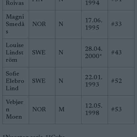
Roivas
1994
Magni
17.06.
Smedå
NOR
N
#33
1995
s
Louise
28.04.
Lindst
SWE
N
#43
2000*
röm
Sofie
22.01.
Elebro
SWE
N
#52
1993
Lind
Vebjør
12.05.
n
NOR
M
#53
1998
Moen