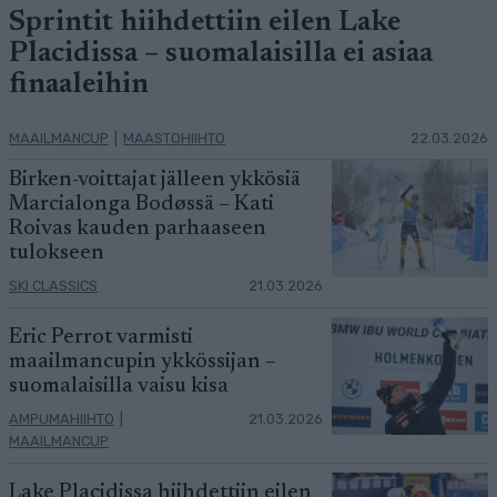
Sprintit hiihdettiin eilen Lake
Placidissa – suomalaisilla ei asiaa
finaaleihin
MAAILMANCUP
|
MAASTOHIIHTO
22.03.2026
Birken-voittajat jälleen ykkösiä
Marcialonga Bodøssä – Kati
Roivas kauden parhaaseen
tulokseen
SKI CLASSICS
21.03.2026
Eric Perrot varmisti
maailmancupin ykkössijan –
suomalaisilla vaisu kisa
AMPUMAHIIHTO
|
21.03.2026
MAAILMANCUP
Lake Placidissa hiihdettiin eilen