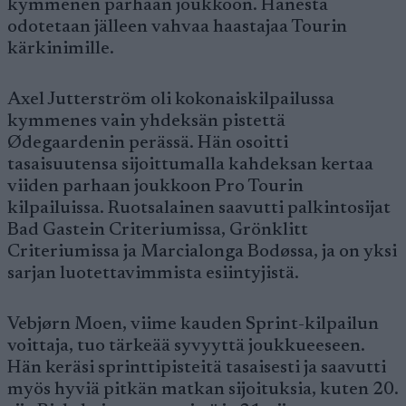
kymmenen parhaan joukkoon. Hänestä
odotetaan jälleen vahvaa haastajaa Tourin
kärkinimille.
Axel Jutterström oli kokonaiskilpailussa
kymmenes vain yhdeksän pistettä
Ødegaardenin perässä. Hän osoitti
tasaisuutensa sijoittumalla kahdeksan kertaa
viiden parhaan joukkoon Pro Tourin
kilpailuissa. Ruotsalainen saavutti palkintosijat
Bad Gastein Criteriumissa, Grönklitt
Criteriumissa ja Marcialonga Bodøssa, ja on yksi
sarjan luotettavimmista esiintyjistä.
Vebjørn Moen, viime kauden Sprint-kilpailun
voittaja, tuo tärkeää syvyyttä joukkueeseen.
Hän keräsi sprinttipisteitä tasaisesti ja saavutti
myös hyviä pitkän matkan sijoituksia, kuten 20.