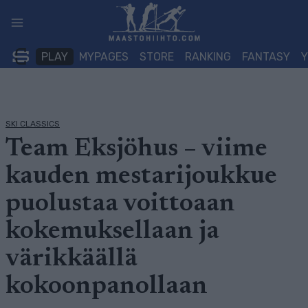
Siirry
sisältöön
PLAY
MYPAGES
STORE
RANKING
FANTASY
SKI CLASSICS
Team Eksjöhus – viime
kauden mestarijoukkue
puolustaa voittoaan
kokemuksellaan ja
värikkäällä
kokoonpanollaan