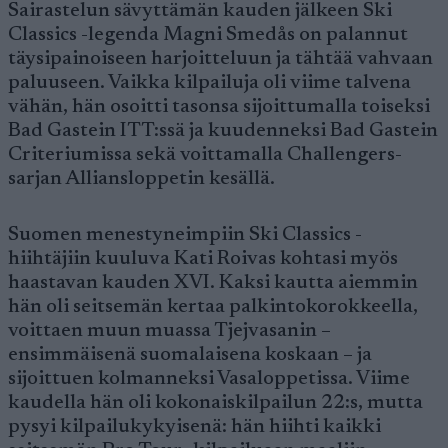
Sairastelun sävyttämän kauden jälkeen Ski
Classics -legenda Magni Smedås on palannut
täysipainoiseen harjoitteluun ja tähtää vahvaan
paluuseen. Vaikka kilpailuja oli viime talvena
vähän, hän osoitti tasonsa sijoittumalla toiseksi
Bad Gastein ITT:ssä ja kuudenneksi Bad Gastein
Criteriumissa sekä voittamalla Challengers-
sarjan Alliansloppetin kesällä.
Suomen menestyneimpiin Ski Classics -
hiihtäjiin kuuluva Kati Roivas kohtasi myös
haastavan kauden XVI. Kaksi kautta aiemmin
hän oli seitsemän kertaa palkintokorokkeella,
voittaen muun muassa Tjejvasanin –
ensimmäisenä suomalaisena koskaan – ja
sijoittuen kolmanneksi Vasaloppetissa. Viime
kaudella hän oli kokonaiskilpailun 22:s, mutta
pysyi kilpailukykyisenä: hän hiihti kaikki