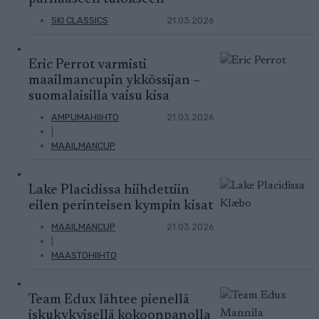
SKI CLASSICS
21.03.2026
Eric Perrot varmisti
maailmancupin ykkössijan –
suomalaisilla vaisu kisa
AMPUMAHIIHTO
21.03.2026
|
MAAILMANCUP
Lake Placidissa hiihdettiin
eilen perinteisen kympin kisat
MAAILMANCUP
21.03.2026
|
MAASTOHIIHTO
Team Edux lähtee pienellä
iskukykyisellä kokoonpanolla