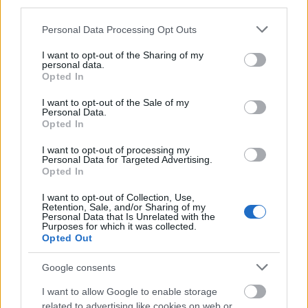
third parties.
Lähde:
Please note that this website/app uses one or more Google
Personal Data Processing Opt Outs
Gottschall, JS., Mills, J. & Hastings, B. 2012.
services and may gather and store information including but
Integration core exercises elicit greater muscle
not limited to your visit or usage behaviour. You may click to
I want to opt-out of the Sharing of my
personal data.
grant or deny consent to Google and its third-party tags to
activation than isolation exercises. J Strength
Opted In
use your data for below specified purposes in below Google
Cond Res. May 10th.
consent section.
I want to opt-out of the Sale of my
Personal Data.
Opted In
I want to opt-out of processing my
Personal Data for Targeted Advertising.
Opted In
I want to opt-out of Collection, Use,
Retention, Sale, and/or Sharing of my
Personal Data that Is Unrelated with the
Purposes for which it was collected.
Opted Out
Google consents
I want to allow Google to enable storage
related to advertising like cookies on web or