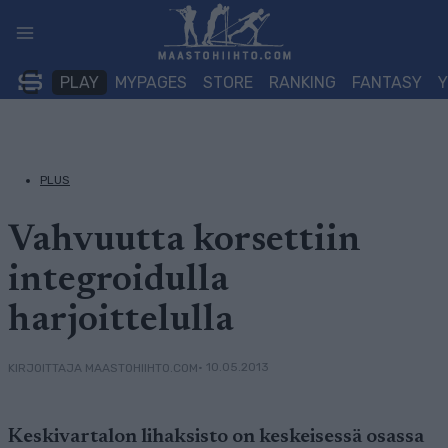
Siirry
sisältöön
PLAY
MYPAGES
STORE
RANKING
FANTASY
PLUS
Vahvuutta korsettiin
integroidulla
harjoittelulla
• 10.05.2013
KIRJOITTAJA MAASTOHIIHTO.COM
Keskivartalon lihaksisto on keskeisessä osassa