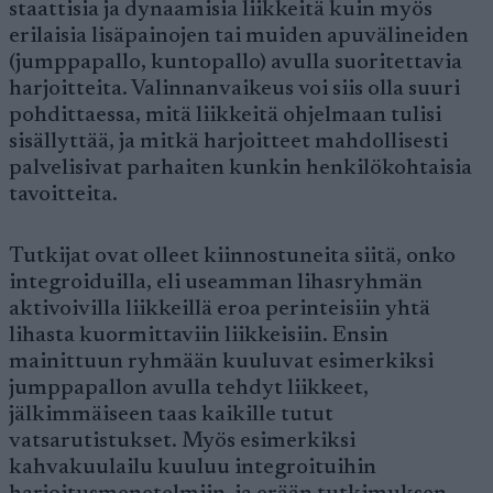
staattisia ja dynaamisia liikkeitä kuin myös
erilaisia lisäpainojen tai muiden apuvälineiden
(jumppapallo, kuntopallo) avulla suoritettavia
harjoitteita. Valinnanvaikeus voi siis olla suuri
pohdittaessa, mitä liikkeitä ohjelmaan tulisi
sisällyttää, ja mitkä harjoitteet mahdollisesti
palvelisivat parhaiten kunkin henkilökohtaisia
tavoitteita.
Tutkijat ovat olleet kiinnostuneita siitä, onko
integroiduilla, eli useamman lihasryhmän
aktivoivilla liikkeillä eroa perinteisiin yhtä
lihasta kuormittaviin liikkeisiin. Ensin
mainittuun ryhmään kuuluvat esimerkiksi
jumppapallon avulla tehdyt liikkeet,
jälkimmäiseen taas kaikille tutut
vatsarutistukset. Myös esimerkiksi
kahvakuulailu kuuluu integroituihin