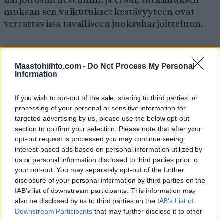
harjoitusmenetelmiin, ja erään tutkimuksen
mukaan sen vaikutukset kestävyyteen ovat
verrattavissa tavalliseen juoksuharjoitteluun.
Integroidut harjoitteet aktivoivat
kohdelihasten lisäksi myös muita lihaksia,
Maastohiihto.com -
Do Not Process My Personal
Information
kuten hartia- ja pakaran seudun lihaksia. Viime
aikoina julkaistun tutkimusraportin mukaan
integroidulla harjoittelulla onnistutaan
If you wish to opt-out of the sale, sharing to third parties, or
processing of your personal or sensitive information for
paremmin aktivoimaan keskivartalon lihaksia,
targeted advertising by us, please use the below opt-out
jolloin tuloksena on parempi kestävyys,
section to confirm your selection. Please note that after your
liikkuvuus, voima ja stabiliteetti. Tutkijat
opt-out request is processed you may continue seeing
suosittelevatkin lämpimästi kokeilemaan
interest-based ads based on personal information utilized by
vaihtelevaa lihaskuntoharjoittelua
us or personal information disclosed to third parties prior to
keskivartalon lihaskunto-ominaisuuksien
your opt-out. You may separately opt-out of the further
kehittämiseksi.
disclosure of your personal information by third parties on the
IAB’s list of downstream participants. This information may
also be disclosed by us to third parties on the
IAB’s List of
-Ida Heikura
Downstream Participants
that may further disclose it to other