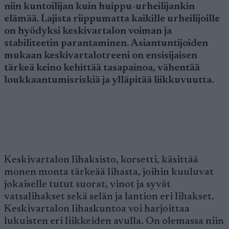
niin kuntoilijan kuin huippu-urheilijankin
elämää. Lajista riippumatta kaikille urheilijoille
on hyödyksi keskivartalon voiman ja
stabiliteetin parantaminen. Asiantuntijoiden
mukaan keskivartalotreeni on ensisijaisen
tärkeä keino kehittää tasapainoa, vähentää
loukkaantumisriskiä ja ylläpitää liikkuvuutta.
Keskivartalon lihaksisto, korsetti, käsittää
monen monta tärkeää lihasta, joihin kuuluvat
jokaiselle tutut suorat, vinot ja syvät
vatsalihakset sekä selän ja lantion eri lihakset.
Keskivartalon lihaskuntoa voi harjoittaa
lukuisten eri liikkeiden avulla. On olemassa niin