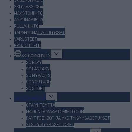
JÄSENSISÄLTÖ
SKI CLASSICS
MAASTOHIIHTO
AMPUMAHIIHTO
RULLAHIIHTO
TAPAHTUMAT & TULOKSET
VARUSTEET
HARJOITTELU
Toggle
SKI COMMUNITY
child
menu
SC PLAY
SC FANTASY
SC MYPAGES
SC YOUTUBE
SC STORE
Toggle
TIETOJA MEISTÄ
child
menu
OTA YHTEYTTÄ
MAINONTA MAASTOHIIHTO.COM
KÄYTTÖEHDOT JA YKSITYISYYSASETUKSET
YKSITYISYYSASETUKSET
Toggle