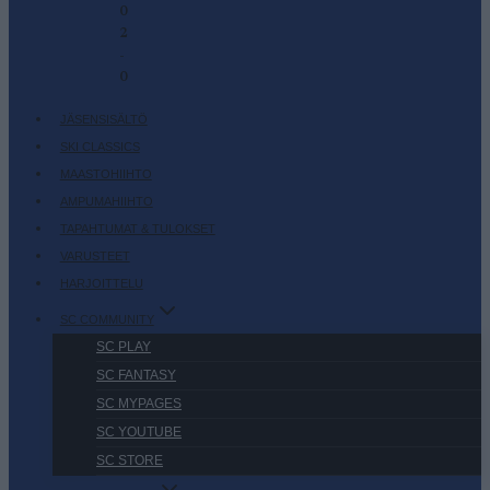
0
2
-
0
JÄSENSISÄLTÖ
SKI CLASSICS
MAASTOHIIHTO
AMPUMAHIIHTO
TAPAHTUMAT & TULOKSET
VARUSTEET
HARJOITTELU
SC COMMUNITY
SC PLAY
SC FANTASY
SC MYPAGES
SC YOUTUBE
SC STORE