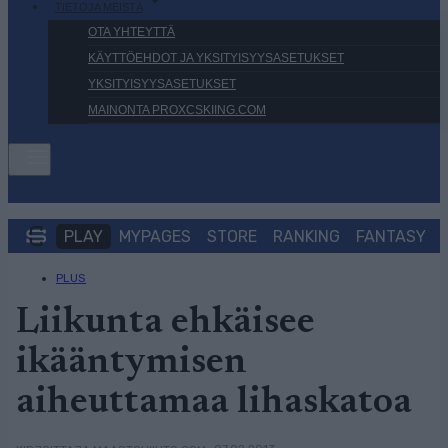
TIETOJA MEISTÄ
OTA YHTEYTTÄ
KÄYTTÖEHDOT JA YKSITYISYYSASETUKSET
YKSITYISYYSASETUKSET
MAINONTA PROXCSKIING.COM
PLAY
MYPAGES
STORE
RANKING
FANTASY
PLUS
Liikunta ehkäisee
ikääntymisen
aiheuttamaa lihaskatoa