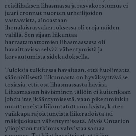
reisilihaksen lihasmassa ja rasvakoostumus ei
juuri eronnut nuorten urheilijoiden
vastaavista, ainoastaan
ihonalaisrasvakerroksessa oli eroja näiden
välillä. Sen sijaan liikuntaa
harrastamattomien lihasmassassa oli
havaittavissa selvää vähentymistä ja
korvautumista sidekudoksella.
Tuloksia tulkitessa havaitaan, että huolimatta
säännöllisestä liikunnasta on hyväksyttävä se
tosiasia, että osa lihasmassasta häviää.
Lihasmassan häviäminen tällöin ei kuitenkaan
johdu itse ikääntymisestä, vaan pikemminkin
muuttuneista liikuntatottumuksista, kuten
vaikkapa rajoittuneista liikeradoista tai
mäkijuoksun vähentymisestä. Myös Ontarion
yliopiston tutkimus vahvistaa samaa