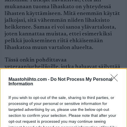
sanomaa. Tutkijat havaitsivat, että iän
mukanaan tuoma lihaskato on yhteydessä
lihasten käyttämiseen. Mitä enemmän käytät
jalkojasi, sitä vähemmän niiden lihaksisto
heikkenee. Samaa ei voi sanoa ylävartalosta,
joten kannattaa muistaa, ettei esimerkiksi
pelkkä juokseminen riitä ehkäisemään
lihaskatoa muun vartalon alueelta.
Tässä onkin pohdittavaa
veteraaniurheilijoille, jotka haluavat säilyttää
hyvän kuntonsa ja toimintakykynsä
Maastohiihto.com -
Do Not Process My Personal
mahdollisimman pitkään:
Information
liikkuvuusharjoittelu ja kokonaisvaltainen
liikunta eri lajeja yhdistellen kehittää
If you wish to opt-out of the sale, sharing to third parties, or
monipuolisesti eri osa-alueita ja mahdollistaa
processing of your personal or sensitive information for
hyvän terveyden ja toimintakyvyn pitkälle
targeted advertising by us, please use the below opt-out
vanhuuteen. Myös onnettomuuksien ja
section to confirm your selection. Please note that after your
kaatumisten riski pienenee ja sairastelut
opt-out request is processed you may continue seeing