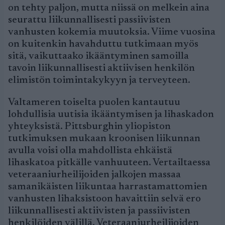
on tehty paljon, mutta niissä on melkein aina
seurattu liikunnallisesti passiivisten
vanhusten kokemia muutoksia. Viime vuosina
on kuitenkin havahduttu tutkimaan myös
sitä, vaikuttaako ikääntyminen samoilla
tavoin liikunnallisesti aktiivisen henkilön
elimistön toimintakykyyn ja terveyteen.
Valtameren toiselta puolen kantautuu
lohdullisia uutisia ikääntymisen ja lihaskadon
yhteyksistä. Pittsburghin yliopiston
tutkimuksen mukaan kroonisen liikunnan
avulla voisi olla mahdollista ehkäistä
lihaskatoa pitkälle vanhuuteen. Vertailtaessa
veteraaniurheilijoiden jalkojen massaa
samanikäisten liikuntaa harrastamattomien
vanhusten lihaksistoon havaittiin selvä ero
liikunnallisesti aktiivisten ja passiivisten
henkilöiden välillä. Veteraaniurheilijoiden