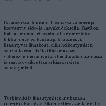
• 07.02.2013
KIRJOITTAJA MAASTOHIIHTO.COM
Ikääntyessä ihmisen lihasmassa vähenee ja
korvautuu side- ja rasvakudoksella. Tästä on
haittaa monin eri tavoin, sillä esimerkiksi
liikkuminen vaikeutuu ja kaatumiset
lisääntyvät lihaskontrollin heikentymisen
seurauksena. Lisäksi lihasmassan
vähentyminen aiheuttaa heikkouden tunnetta
ja saattaa vaikeuttaa arkiaskareista
selviytymistä.
Tutkimuksia ikääntymisen mukanaan
tuomista haitoista liikuntaelimistön kannalta