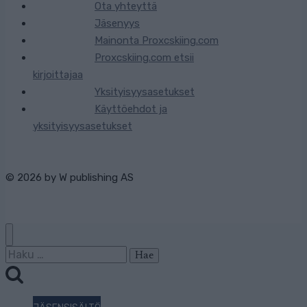
Ota yhteyttä
Jäsenyys
Mainonta Proxcskiing.com
Proxcskiing.com etsii
kirjoittajaa
Yksityisyysasetukset
Käyttöehdot ja
yksityisyysasetukset
© 2026 by
W publishing AS
Haku: