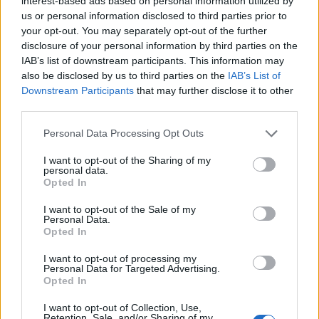
interest-based ads based on personal information utilized by
vähenevät kun liikuntaelimistöstä pidetään
us or personal information disclosed to third parties prior to
hyvää huolta.
your opt-out. You may separately opt-out of the further
disclosure of your personal information by third parties on the
-Ida Heikura
IAB’s list of downstream participants. This information may
Lähteet:
also be disclosed by us to third parties on the
IAB’s List of
Wroblewski, AP., Amati, F., Smiley, MA.,
Downstream Participants
that may further disclose it to other
Goodpaster, B. & Wright, V. 2011. Chronic
third parties.
Exercise Preserves Lean Muscle Mass in
Please note that this website/app uses one or more Google
Personal Data Processing Opt Outs
Master Athletes. The Physician and
services and may gather and store information including but
Sportsmedicine. 39, 172-178.
not limited to your visit or usage behaviour. You may click to
I want to opt-out of the Sharing of my
personal data.
grant or deny consent to Google and its third-party tags to
Opted In
use your data for below specified purposes in below Google
consent section.
I want to opt-out of the Sale of my
Personal Data.
Opted In
I want to opt-out of processing my
Personal Data for Targeted Advertising.
Opted In
I want to opt-out of Collection, Use,
Retention, Sale, and/or Sharing of my