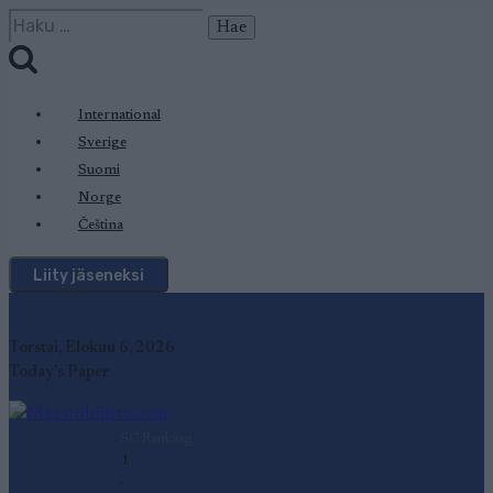
Siirry
Haku:
sisältöön
International
Sverige
Suomi
Norge
Čeština
Liity jäseneksi
Torstai, Elokuu 6, 2026
Today's Paper
SC Ranking
1
-