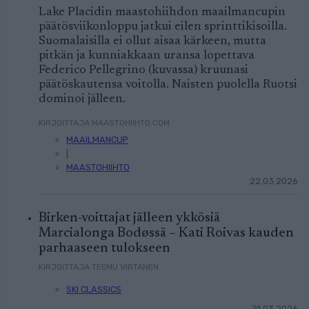
Lake Placidin maastohiihdon maailmancupin
päätösviikonloppu jatkui eilen sprinttikisoilla.
Suomalaisilla ei ollut aisaa kärkeen, mutta
pitkän ja kunniakkaan uransa lopettava
Federico Pellegrino (kuvassa) kruunasi
päätöskautensa voitolla. Naisten puolella Ruotsi
dominoi jälleen.
KIRJOITTAJA MAASTOHIIHTO.COM
MAAILMANCUP
|
MAASTOHIIHTO
22.03.2026
Birken-voittajat jälleen ykkösiä
Marcialonga Bodøssä – Kati Roivas kauden
parhaaseen tulokseen
KIRJOITTAJA TEEMU VIRTANEN
SKI CLASSICS
21.03.2026