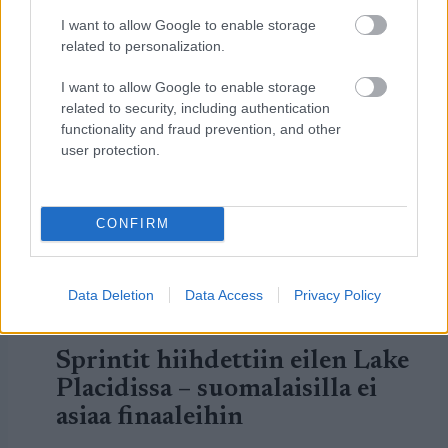
I want to allow Google to enable storage
related to personalization.
I want to allow Google to enable storage
LUETUIMMAT
related to security, including authentication
functionality and fraud prevention, and other
user protection.
CONFIRM
LISÄÄ ARTIKKELEITA
Data Deletion
Data Access
Privacy Policy
Kuva: Thibaut/NordicFocus
Sprintit hiihdettiin eilen Lake
Placidissa – suomalaisilla ei
asiaa finaaleihin