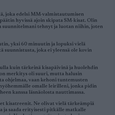
tkä, joka edelsi MM-valmistautumisen
päätin hyvissä ajoin skipata SM-kisat. Olin
en suunnitelmani tehnyt ja luotan niihin, joten
tin, yksi 60 minuutin ja lopuksi vielä
ä suunnistusta, joka ei yleensä ole kovin
ulla kuin tärkeinä kisapäivinä ja huolehdin
kon merkitys oli suuri, mutta halusin
lista ohjelmaa, vaan kehoni tuntemusten
myöhemmälle omalle leirilleni, jonka pidin
heen kanssa läsnäolosta nauttimassa.
t kisatreenit. Ne olivat vielä tärkeämpiä
 ja saada erityisesti pitkälle matkalle