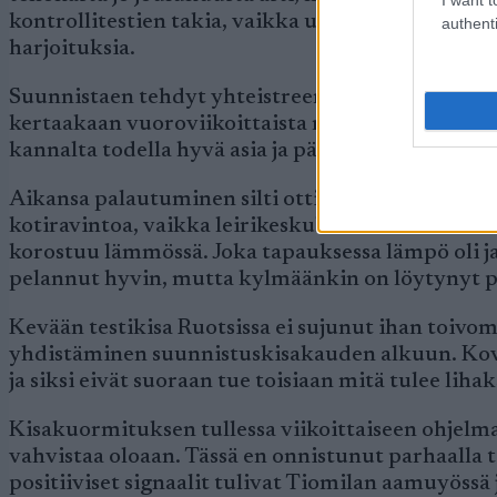
kontrollitestien takia, vaikka usein omat tuntem
authenti
harjoituksia.
Suunnistaen tehdyt yhteistreenit olivat usein niin
kertaakaan vuoroviikoittaista maastovauhtikest
kannalta todella hyvä asia ja pääsin alkukeväästä
Aikansa palautuminen silti otti, mihin syitä liene
kotiravintoa, vaikka leirikeskuksessa kokkailimme
korostuu lämmössä. Joka tapauksessa lämpö oli ja
pelannut hyvin, mutta kylmäänkin on löytynyt pa
Kevään testikisa Ruotsissa ei sujunut ihan toivo
yhdistäminen suunnistuskisakauden alkuun. Koval
ja siksi eivät suoraan tue toisiaan mitä tulee lih
Kisakuormituksen tullessa viikoittaiseen ohjelmaa
vahvistaa oloaan. Tässä en onnistunut parhaalla t
positiiviset signaalit tulivat Tiomilan aamuyöss