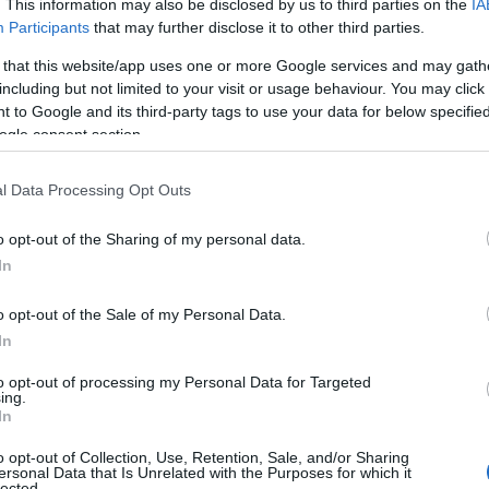
. This information may also be disclosed by us to third parties on the
IA
ikana koin päävalmentaja-Tainin uudistuksen ke
Participants
that may further disclose it to other third parties.
irikeskukseen lähtöä olin käynyt Pulkkisen Pekan
suorastaan välttämättömyydeksi projektissani liit
 that this website/app uses one or more Google services and may gath
including but not limited to your visit or usage behaviour. You may click 
 to Google and its third-party tags to use your data for below specifi
usi arvoon arvaamattomaan, vaikka olin aikaisem
ogle consent section.
ksi muodostui kuukausihuolto, joka käsitti lihas
kalvoja vapauttavan kraniaalisen osteopatia-sessio
nergioiden purkaminen ja kehoa rasittavien/stres
l Data Processing Opt Outs
o opt-out of the Sharing of my personal data.
tuilta, eivätkä ne kaikki minullekaan ole edelleen
In
n merkityksestä arjessa, urheilussa ja elämässä yle
o opt-out of the Sale of my Personal Data.
kokemaan. Sen vaikutukset ulottuvat paljon pidem
In
me vahvalla läsnäolollamme oppia voimistamaan el
to opt-out of processing my Personal Data for Targeted
ing.
In
on jälkeen, mikä johtui yhden kerran rajusta ”hoi
 ja siten hoitokertojen harvinaisuudesta. Useamm
o opt-out of Collection, Use, Retention, Sale, and/or Sharing
ui ja pidin muutenkin aina kevyen viikon hoitopäivä
ersonal Data that Is Unrelated with the Purposes for which it
lected.