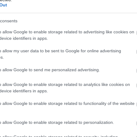
Out
een Espanjaan maaliskuun puolivälissä ja minulle 
viikon harjoitusjakso leirikeskuksessa. Tärkeintä o
consents
rjessa. Tätä myös Taini oli painottanut.
o allow Google to enable storage related to advertising like cookies on
 oli se, että valmentautuminen kohti MM-kisoja kon
evice identifiers in apps.
 olevani huippu-urheilija, joka valmistautuu kesän
o allow my user data to be sent to Google for online advertising
elua kehittävien harjoitteiden rinnalla. Kotiarjess
s.
to allow Google to send me personalized advertising.
sjalkatossuilla, mikä paljasti kehon olotilan, lihas
opivat kehon lihas-nivel-aktivoinnit eli paikkojen 
o allow Google to enable storage related to analytics like cookies on
uutenkin lihaksia. Illalla tein vielä sopivan tree
evice identifiers in apps.
me päivässä, yksi kehittävä ja kaksi kevyttä.
o allow Google to enable storage related to functionality of the website
iitä kehonhuolloksi, vaan tarvitsen aktiivisia veny
 syvää unta. Sopivin välein piti keventää ja pitää j
o allow Google to enable storage related to personalization.
umista keventänyt harjoittelua paljon ja palautellu
tien kaltaisten kontrolliharjoitusten melko korkein
o allow Google to enable storage related to security, including