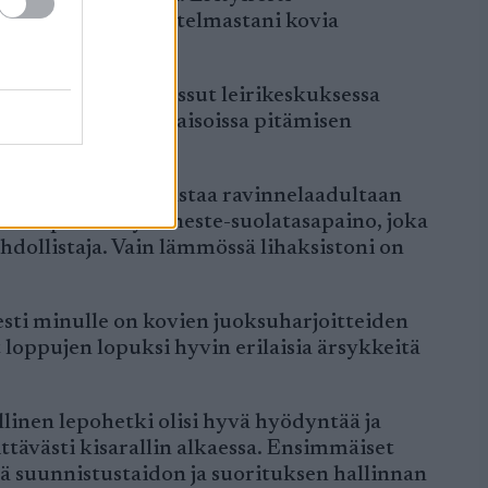
kuperäisestä suunnitelmastani kovia
iinpä en lopulta juossut leirikeskuksessa
naiskuormituksen aisoissa pitämisen
ä leiriravinto ei vastaa ravinnelaadultaan
ärkeämpää on hyvä neste-suolatasapaino, joka
dollistaja. Vain lämmössä lihaksistoni on
esti minulle on kovien juoksuharjoitteiden
oppujen lopuksi hyvin erilaisia ärsykkeitä
llinen lepohetki olisi hyvä hyödyntää ja
ttävästi kisarallin alkaessa. Ensimmäiset
tä suunnistustaidon ja suorituksen hallinnan