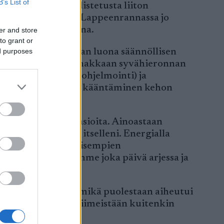
B’s List of
honhuoltoon kohdistetusta liiton
 kuukausihuollossa Lappeenrannassa jo
on tuen saattelemana.
er and store
to grant or
ed purposes
minkin käynyt Pekan luona säännöllisen
kalvoja avaavan voimakkaan syvähieronnan
n (kehon uudelleenohjelmointi) ja
saavien energioiden kääntäminen kehon
kään päivänselviä asioita. Ainoastaan
ensä vahvistuivat itselleni. Energialla
mälle kuin perinteisempien
ämän energioitamme joka päivä arjessa ja
tokuormituksesta”, mikä puolestaan aiheutui
in olisi parempi. Viimeistään kuitenkin
n jälkeen.