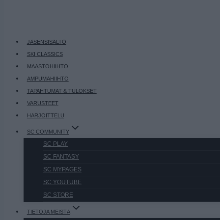
JÄSENSISÄLTÖ
SKI CLASSICS
MAASTOHIIHTO
AMPUMAHIIHTO
TAPAHTUMAT & TULOKSET
VARUSTEET
HARJOITTELU
SC COMMUNITY
SC PLAY
SC FANTASY
SC MYPAGES
SC YOUTUBE
SC STORE
TIETOJA MEISTÄ