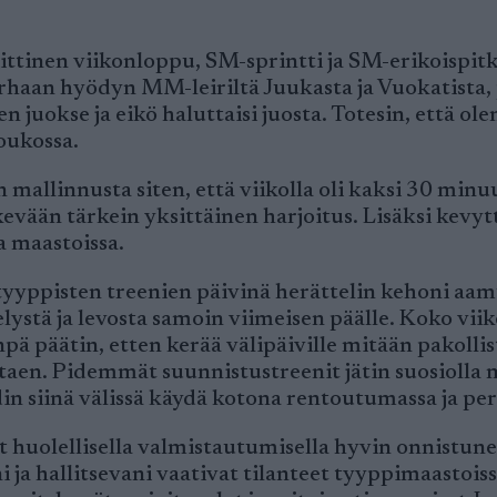
iittinen viikonloppu, SM-sprintti ja SM-erikoispi
arhaan hyödyn MM-leiriltä Juukasta ja Vuokatista, 
en juokse ja eikö haluttaisi juosta. Totesin, että ol
joukossa.
mallinnusta siten, että viikolla oli kaksi 30 minuu
evään tärkein yksittäinen harjoitus. Lisäksi kevytt
a maastoissa.
atyyppisten treenien päivinä herättelin kehoni aam
elystä ja levosta samoin viimeisen päälle. Koko vii
inpä päätin, etten kerää välipäiville mitään pakol
taen. Pidemmät suunnistustreenit jätin suosiolla 
n siinä välissä käydä kotona rentoutumassa ja per
huolellisella valmistautumisella hyvin onnistunee
 ja hallitsevani vaativat tilanteet tyyppimaastoissa