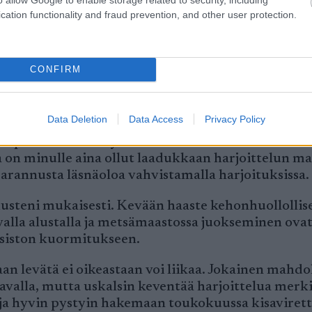
ukset niissä olivat ihan hyviä, päätin vähentää al
cation functionality and fraud prevention, and other user protection.
 kovia, että tehoja sain riittävästi niitä tehden. N
CONFIRM
ävyys-/mäkivetoharjoitusta. Tämä oli minun koko
 hyvään kisavireeseen.
Data Deletion
Data Access
Privacy Policy
e useita. Yhtenä merkittävänä syynä pidän sitä, ett
 pääosin itse. Käytin toki lisäravinteita. Niitä t
 on minulle aina ollut laadukkaan harjoittelun mah
rannusta läsnäoloa vahvistamalla harjoituksissa.
musteni mukaisesti. Kevään haaste kehonhuollollis
la alustalla ja metsämaastossa juokseminen ovat l
aksiston kuormitukseen.
n levätä ei oikeastaan voi liikaa. Jokainen mahdo
avalla, mutta uskalsin keventää harjoittelua merki
ä ja hyvin pystyin hakemaan toukokuussa kisaviret