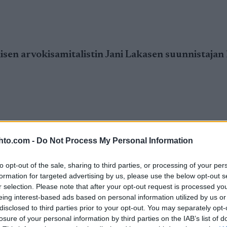
en arvokisamitalistin Jani Lakasen suunnistajan 
 kosketuksen alkavaan suunnistuskauteen. Sitä enn
hto.com -
Do Not Process My Personal Information
llisesti Portugalin leiri tarkoitti lähinnä talven
ä ja jokaisessa harjoituksessa.
to opt-out of the sale, sharing to third parties, or processing of your per
formation for targeted advertising by us, please use the below opt-out s
yvemmin kuin aikaisemmin ja oivalsin talvella, et
r selection. Please note that after your opt-out request is processed y
eing interest-based ads based on personal information utilized by us or
ta tehtävän kannalta oikein. Harjoittelinkin Port
disclosed to third parties prior to your opt-out. You may separately opt-
slukemiin kuului 10 päivässä yli 200km juoksua, 
losure of your personal information by third parties on the IAB’s list of