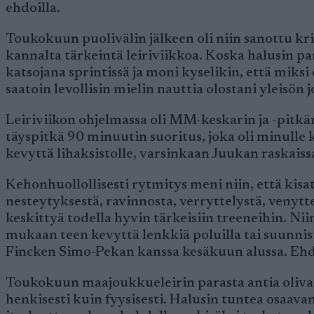
ehdoilla.
Toukokuun puolivälin jälkeen oli niin sanottu kr
kannalta tärkeintä leiriviikkoa. Koska halusin p
katsojana sprintissä ja moni kyselikin, että miksi 
saatoin levollisin mielin nauttia olostani yleisön 
Leiriviikon ohjelmassa oli MM-keskarin ja -pitkän 
täyspitkä 90 minuutin suoritus, joka oli minulle k
kevyttä lihaksistolle, varsinkaan Juukan raskaiss
Kehonhuollollisesti rytmitys meni niin, että kis
nesteytyksestä, ravinnosta, verryttelystä, venytt
keskittyä todella hyvin tärkeisiin treeneihin. Ni
mukaan teen kevyttä lenkkiä poluilla tai suunnis
Fincken Simo-Pekan kanssa kesäkuun alussa. Ehdi
Toukokuun maajoukkueleirin parasta antia olivat 
henkisesti kuin fyysisesti. Halusin tuntea osaavani