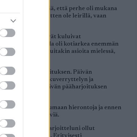
on edelleen tärkeää, että perhe oli mukana
li saada tunne, etten ole leirillä, vaan
kretisoitui ja päivät kuluivat
 arvokisoihin. Minulla oli kotiarkea enemmän
a vain on paljon muitakin asioita mielessä,
kireydet ja yleisrasituksen. Päivän
availut ja hyvän alkuverryttelyn ja
nin, joka riippui päivän pääharjoituksen
ttelyjä, sopivaan saumaan hierontoja ja ennen
oitain ihan lepopäiviä.
t kunnolla, oli harjoitteluni ollut
a laktaattiarvoina. Erityisesti