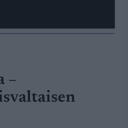
a –
svaltaisen