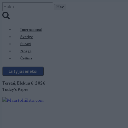
Siirry
Haku:
sisältöön
International
Sverige
Suomi
Norge
Čeština
Liity jäseneksi
Torstai, Elokuu 6, 2026
Today's Paper