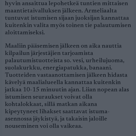
hyvin ansaittua lepohetkeä tuntien mittaisen
maantietaivalluksen jälkeen. Armeliaalta
tuntuvat istumisen sijaan juoksijan kannattaa
kuitenkin valita myös toinen tie palautumisen
aloittamiseksi.
Maaliin pääsemisen jälkeen on aika nauttia
kilpailun järjestäjien tarjoamista
palautumistuotteista so. vesi, urheilujuoma,
suolakurkku, energiapatukka, banaani.
Tuotteiden vastaanottamisen jälkeen hidasta
kävelyä maalialueella kannattaa kuitenkin
jatkaa 10-15 minuutin ajan. Liian nopean alas
istumisen seuraukset voivat olla
kohtalokkaat, sillä matkan aikana
kipeytyneet lihakset saattavat istuma-
asennossa jäykistyä, ja takaisin jaloille
nouseminen voi olla vaikeaa.