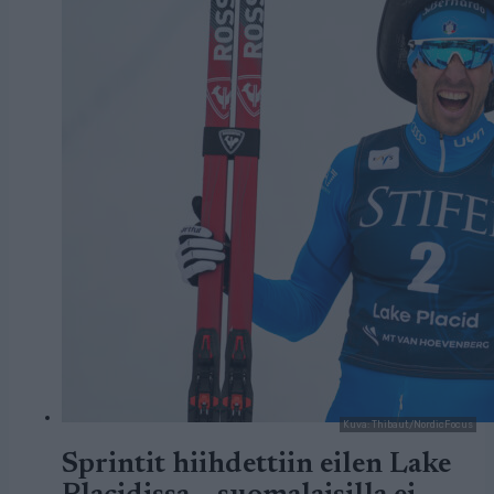
Kuva: Thibaut/NordicFocus
Sprintit hiihdettiin eilen Lake