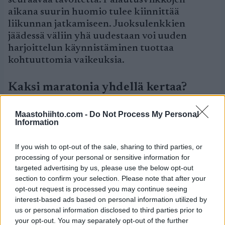
seuraavaa tavoitetta. Palautusviikkojen
aikana suurin huomio tulee kiinnittää
liikunnan jatkamiseen. Juoksulenkkien
jäädessä väliin yhä uudestaan voi uuden
harjoittelun käynnistäminen tuottaa
kohtuuttomia vaikeuksia.
Kaksi maratonia yhdellä kertaa?
Jotkut ensimmäisen maratoninsa juosseista
Maastohiihto.com -
Do Not Process My Personal
Information
saattavat kertoa kilpailleensa kaksi maratonia
yhdellä kertaa: ensimmäisen ja viimeisen.
If you wish to opt-out of the sale, sharing to third parties, or
Ilman uusia tavoitteita viikkojen ja
processing of your personal or sensitive information for
kuukausien mittainen harjoittelu menee
targeted advertising by us, please use the below opt-out
kuitenkin hukkaan.
section to confirm your selection. Please note that after your
opt-out request is processed you may continue seeing
Jos seuraavan maratonin juokseminen ei
interest-based ads based on personal information utilized by
kiinnosta, niin silloin juoksemista voi jatkaa
us or personal information disclosed to third parties prior to
esimerkiksi osallistumalla maratonia
your opt-out. You may separately opt-out of the further