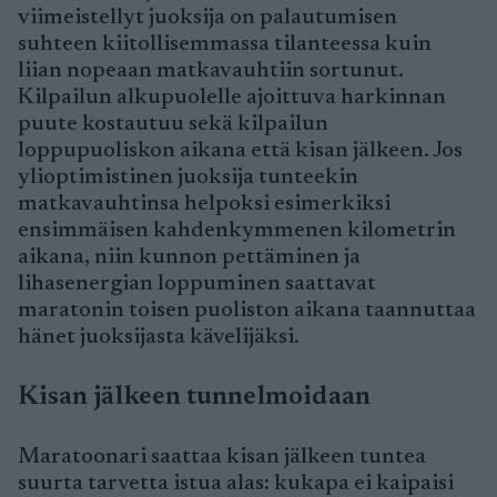
viimeistellyt juoksija on palautumisen
suhteen kiitollisemmassa tilanteessa kuin
liian nopeaan matkavauhtiin sortunut.
Kilpailun alkupuolelle ajoittuva harkinnan
puute kostautuu sekä kilpailun
loppupuoliskon aikana että kisan jälkeen. Jos
ylioptimistinen juoksija tunteekin
matkavauhtinsa helpoksi esimerkiksi
ensimmäisen kahdenkymmenen kilometrin
aikana, niin kunnon pettäminen ja
lihasenergian loppuminen saattavat
maratonin toisen puoliston aikana taannuttaa
hänet juoksijasta kävelijäksi.
Kisan jälkeen tunnelmoidaan
Maratoonari saattaa kisan jälkeen tuntea
suurta tarvetta istua alas: kukapa ei kaipaisi