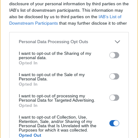
disclosure of your personal information by third parties on the
lyhyemmille matkoille. Juoksumatkat 10
IAB’s list of downstream participants. This information may
kilometristä aina puolimaratonlle asti
also be disclosed by us to third parties on the
IAB’s List of
tarjoavat sopivia tavoitteita, ja lyhyiden
Downstream Participants
that may further disclose it to other
kisojen avulla yleinen kilpailukunto ja -
third parties.
tuntuma kohenevat.
Please note that this website/app uses one or more Google
Personal Data Processing Opt Outs
services and may gather and store information including but
Seuraavaan maratonkisaan suuntaavat voivat
not limited to your visit or usage behaviour. You may click to
I want to opt-out of the Sharing of my
nostaa harjoituskilometriensä
personal data.
grant or deny consent to Google and its third-party tags to
kokonaismäärää turvalliset 5-10 prosenttia.
Opted In
use your data for below specified purposes in below Google
Harjoitusmäärän nostamisessa ei ole syytä
consent section.
I want to opt-out of the Sale of my
sortua oman harjoituskestävyyden
Personal Data.
Opted In
ylimitoittamiseen.
I want to opt-out of processing my
Ennen uuden harjoituskauden aloittamista
Personal Data for Targeted Advertising.
Opted In
juoksijan kannattaa analysoida aikaisemmat
harjoitustapansa.
I want to opt-out of Collection, Use,
Retention, Sale, and/or Sharing of my
Personal Data that Is Unrelated with the
Harjoittelu maratonin jälkeisinä viikkoina
Purposes for which it was collected.
(aloittavat ja kokeneen juoksijat)
Opted Out