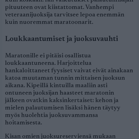
kuin koskaan. Iän vaikutukset palautumisajan
pituuteen ovat kiistattomat. Vanhempi
veteraanijuoksija tarvitsee lepoa enemmän
kuin nuoremmat maratoonarit.
Loukkaantumiset ja juoksuvauhti
Maratonille ei pitäisi osallistua
loukkaantuneena. Harjoittelua
hankaloittaneet fyysiset vaivat eivät ainakaan
katoa muutaman tunnin mittaisen juoksun
aikana. Kipeillä kintuilla maaliin asti
ontuneen juoksijan haasteet maratonin
jälkeen ovatkin kaksinkertaiset: kehon ja
mielen palautumisen lisäksi hänen täytyy
myös huolehtia juoksuvammansa
hoitamisesta.
Kisan omien juoksureserviensä mukaan