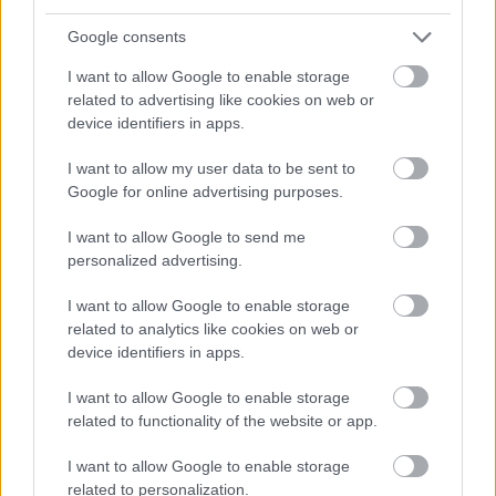
viikko
ma
ti
ke
to
Google consents
I want to allow Google to enable storage
lepo tai
related to advertising like cookies on web or
1
lepo
kevyt juoksu 6km
lep
vesijuoksu
device identifiers in apps.
I want to allow my user data to be sent to
Google for online advertising purposes.
kevyt
lepo
kev
2
lepo
juoksu
I want to allow Google to send me
6/
tai vesijuoksu/pyöräily
6/8km
personalized advertising.
I want to allow Google to enable storage
lep
related to analytics like cookies on web or
kevyt
device identifiers in apps.
3
lepo
juoksu
kevyt juoksu 8km
tai
6/8km
I want to allow Google to enable storage
ves
related to functionality of the website or app.
I want to allow Google to enable storage
lep
kevyt
related to personalization.