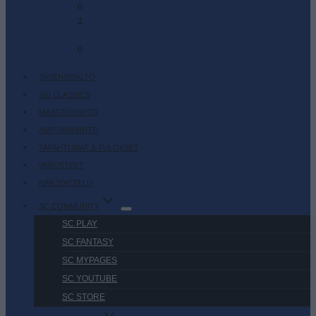
0
2
-
0
JÄSENSISÄLTÖ
SKI CLASSICS
MAASTOHIIHTO
AMPUMAHIIHTO
TAPAHTUMAT & TULOKSET
VARUSTEET
HARJOITTELU
SC COMMUNITY
SC PLAY
SC FANTASY
SC MYPAGES
SC YOUTUBE
SC STORE