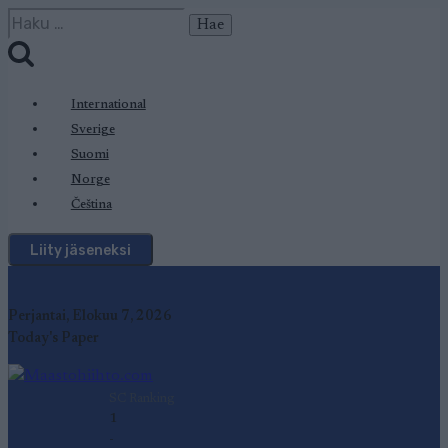
Siirry
Haku:
sisältöön
International
Sverige
Suomi
Norge
Čeština
Liity jäseneksi
Perjantai, Elokuu 7, 2026
Today's Paper
SC Ranking
1
-