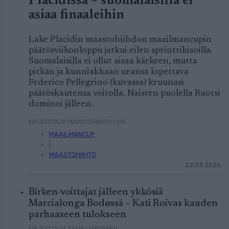
Placidissa – suomalaisilla ei
asiaa finaaleihin
Lake Placidin maastohiihdon maailmancupin
päätösviikonloppu jatkui eilen sprinttikisoilla.
Suomalaisilla ei ollut aisaa kärkeen, mutta
pitkän ja kunniakkaan uransa lopettava
Federico Pellegrino (kuvassa) kruunasi
päätöskautensa voitolla. Naisten puolella Ruotsi
dominoi jälleen.
KIRJOITTAJA MAASTOHIIHTO.COM
MAAILMANCUP
|
MAASTOHIIHTO
22.03.2026
Birken-voittajat jälleen ykkösiä
Marcialonga Bodøssä – Kati Roivas kauden
parhaaseen tulokseen
KIRJOITTAJA TEEMU VIRTANEN