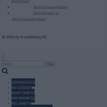
kirjoittajaa
Yksityisyysasetukset
Käyttöehdot ja
yksityisyysasetukset
© 2026 by
W publishing AS
Haku:
JÄSENSISÄLTÖ
SKI CLASSICS
MAASTOHIIHTO
AMPUMAHIIHTO
RULLAHIIHTO