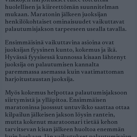
viikkojen harjoitukset tulee toteuttaa
huolellisen ja kiireettömän suunnitelman
mukaan. Maratonin jälkeen juoksijan
henkilökohtaiset ominaisuudet vaikuttavat
palautumisjakson tarpeeseen usealla tavalla.
Ensimmäisinä vaikuttavina asioina ovat
juoksijan fyysinen kunto, kokemus ja ikä.
Hyvässä fyysisessä kunnossa kisaan lähtenyt
juoksija on palautumisen kannalta
paremmassa asemassa kuin vaatimattoman
harjoitustaustan juoksija.
Myös kokemus helpottaa palautumisjaksoon
siirtymistä ja ylläpitoa. Ensimmäisen
maratoninsa juosssut untuvikko saattaa ottaa
kilpailun jälkeisen jakson löysin rantein,
mutta kokenut maratoonari tietää kehon
tarvitsevan kisan jälkeen huoltoa enemmän