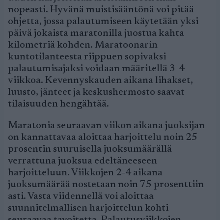
nopeasti. Hyvänä muistisääntönä voi pitää
ohjetta, jossa palautumiseen käytetään yksi
päivä jokaista maratonilla juostua kahta
kilometriä kohden. Maratoonarin
kuntotilanteesta riippuen sopivaksi
palautumisajaksi voidaan määritellä 3-4
viikkoa. Kevennyskauden aikana lihakset,
luusto, jänteet ja keskushermosto saavat
tilaisuuden hengähtää.
Maratonia seuraavan viikon aikana juoksijan
on kannattavaa aloittaa harjoittelu noin 25
prosentin suuruisella juoksumäärällä
verrattuna juoksua edeltäneeseen
harjoitteluun. Viikkojen 2-4 aikana
juoksumäärää nostetaan noin 75 prosenttiin
asti. Vasta viidennellä voi aloittaa
suunnitelmallisen harjoittelun kohti