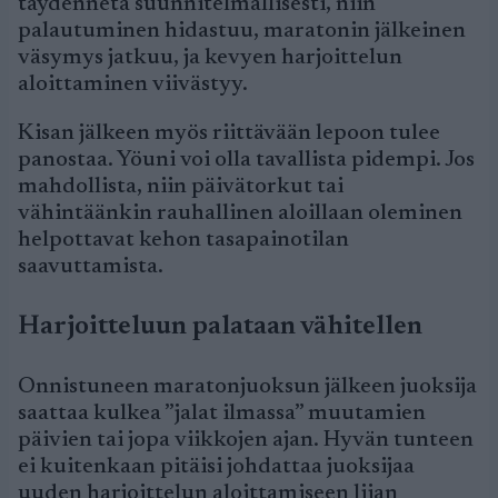
täydennetä suunnitelmallisesti, niin
palautuminen hidastuu, maratonin jälkeinen
väsymys jatkuu, ja kevyen harjoittelun
aloittaminen viivästyy.
Kisan jälkeen myös riittävään lepoon tulee
panostaa. Yöuni voi olla tavallista pidempi. Jos
mahdollista, niin päivätorkut tai
vähintäänkin rauhallinen aloillaan oleminen
helpottavat kehon tasapainotilan
saavuttamista.
Harjoitteluun palataan vähitellen
Onnistuneen maratonjuoksun jälkeen juoksija
saattaa kulkea ”jalat ilmassa” muutamien
päivien tai jopa viikkojen ajan. Hyvän tunteen
ei kuitenkaan pitäisi johdattaa juoksijaa
uuden harjoittelun aloittamiseen liian