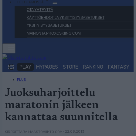
TIETOJA MEISTÄ
OTA YHTEYTTÄ
KÄYTTÖEHDOT JA YKSITYISYYSASETUKSET
YKSITYISYYSASETUKSET
MAINONTA PROXCSKIING.COM
PLAY
MYPAGES
STORE
RANKING
FANTASY
PLUS
Juoksuharjoittelu
maratonin jälkeen
kannattaa suunnitella
• 22.08.2013
KIRJOITTAJA MAASTOHIIHTO.COM