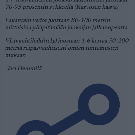
TV (tasavauhtinen juoksu) harjoitukset juostaan
70-75 prosentin sykkeellä (Karvosen kaava)
Lauantain vedot juostaan 80-100 metrin
mittaisina ylläpitämään juoksijan jalkanopeutta
VL (vauhtileikittely) juostaan 4-6 kertaa 50-200
metriä reipasvauhtisesti omien tuntemusten
mukaan
-Jari Hemmilä