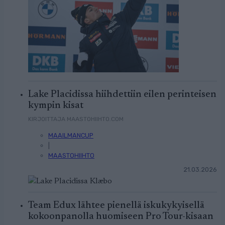
Lake Placidissa hiihdettiin eilen perinteisen
kympin kisat
KIRJOITTAJA MAASTOHIIHTO.COM
MAAILMANCUP
|
MAASTOHIIHTO
21.03.2026
Team Edux lähtee pienellä iskukykyisellä
kokoonpanolla huomiseen Pro Tour-kisaan