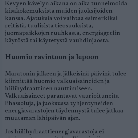
Kevyen kävelyn aikana on aika tunnelmoida
kisakokemuksista muiden juoksijoiden
kanssa. Ajatuksia voi vaihtaa esimerkiksi
reitistä, tuulisista tieosuuksista,
juomapaikkojen ruuhkasta, energiageelin
käytöstä tai käytetystä vauhdinjaosta.
Huomio ravintoon ja lepoon
Maratonin jälkeen ja jälkeisinä päivinä tulee
kiinnittää huomio valkuaisaineiden ja
hiilihydraattinen nauttimiseen.
Valkuaisaineet parantavat vaurioituneita
lihassoluja, ja juoksussa tyhjentyneiden
energiavarastojen täydennystä tulee jatkaa
muutaman lähipäivän ajan.
Jos hiilihydraattienergiavarastoja ei