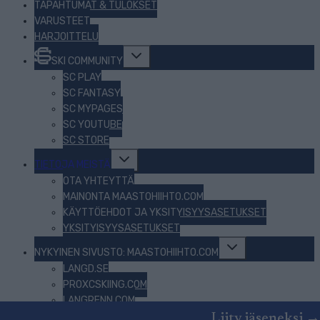
TAPAHTUMAT & TULOKSET
VARUSTEET
HARJOITTELU
Toggle
SKI COMMUNITY
child
menu
SC PLAY
SC FANTASY
SC MYPAGES
SC YOUTUBE
SC STORE
Toggle
TIETOJA MEISTÄ
child
menu
OTA YHTEYTTÄ
MAINONTA MAASTOHIIHTO.COM
KÄYTTÖEHDOT JA YKSITYISYYSASETUKSET
YKSITYISYYSASETUKSET
Toggle
NYKYINEN SIVUSTO: MAASTOHIIHTO.COM
child
menu
LANGD.SE
PROXCSKIING.COM
LANGRENN.COM
BEZKY.NET
Liity jäseneksi →