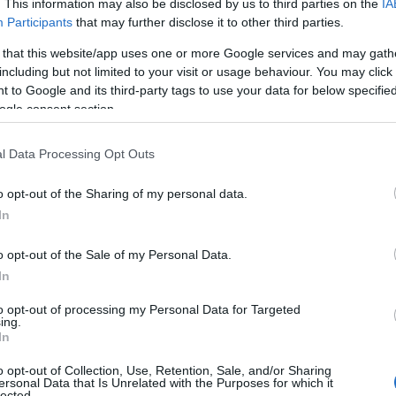
steen kahdesti päivässä harjoitteluun tuo joka pä
. This information may also be disclosed by us to third parties on the
IA
Participants
that may further disclose it to other third parties.
mityksellä olen saanut treenit ja työn yhdistettyä 
joittelun työmatkoihin juoksemalla aamulla töihin 
 that this website/app uses one or more Google services and may gath
itten muuhun jää.
including but not limited to your visit or usage behaviour. You may click 
 to Google and its third-party tags to use your data for below specifi
ogle consent section.
a poiketen keskitytty hieman eri asioihin ja harjoi
oksissa. Tämä ei tarkoita sitä, että harjoittelu olis
l Data Processing Opt Outs
ainotusta on hieman selkiytetty.
o opt-out of the Sharing of my personal data.
t entinen Lahden Ahkeran maileri Kari Räsänen. Mi
In
o opt-out of the Sale of my Personal Data.
In
pitkä valmennussuhde. Yhteistyömme alkoi vuoden 
ja meidän yhteistyö toimii hyvin. Valmennussuhte
to opt-out of processing my Personal Data for Targeted
at oudoilta ja mielenkiintoisilta, koska siirryin ns
ing.
In
rjoittelun pariin. Heti alussa huomasin myös, ett
o opt-out of Collection, Use, Retention, Sale, and/or Sharing
ersonal Data that Is Unrelated with the Purposes for which it
a harjoittelu tuntuu mielekkäältä. Pitkän yhteist
lected.