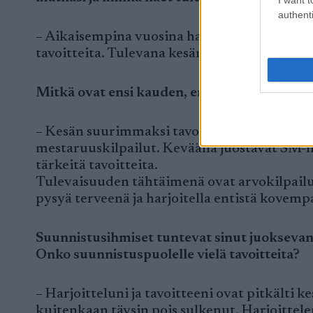
authenti
– Aikaisempina vuosina haitari matkojen suh
tavoitteita. Tulevana kesänä päämatkani t
Mitkä ovat ensi kauden, entä pidemmän täh
– Kesän suurimmaksi tavoitteeksi olen ase
mestaruuskilpailut. Keväällä juostavat SM-m
tärkeitä tavoitteita.
Tulevaisuuden tähtäimenä ovat arvokilpailu
pysyä terveenä ja harjoitella entistä kovemp
Suunnistusihmiset tuntevat sinut juoksevana
Onko suunnistuspuolelle vielä tavoitteita?
– Harjoitteluni ja tavoitteeni ovat pitkälti 
kuitenkaan täysin pois sulkenut. Harjoittele