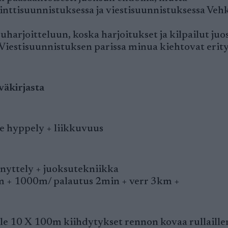
rinttisuunnistuksessa ja viestisuunnistuksessa Ve
uharjoitteluun, koska harjoitukset ja kilpailut juo
. Viestisuunnistuksen parissa minua kiehtovat erity
väkirjasta
e hyppely + liikkuvuus
enyttely + juoksutekniikka
m + 1000m/ palautus 2min + verr 3km +
lle 10 X 100m kiihdytykset rennon kovaa rullaille