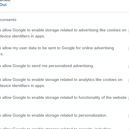
äpikotaisin ja minä myös tunnen valmentajani hyv
Out
in myös kertoa omia tuntemuksiani ja tarpeen vaat
consents
telun määrää maltillisesti ja tehdä töitä pitkäjänt
o allow Google to enable storage related to advertising like cookies on
ivaa, sillä olen pystynyt harjoittelemaan terveenä 
evice identifiers in apps.
o allow my user data to be sent to Google for online advertising
s.
 Millainen Monte Gordo on harjoittelupaikkana?
to allow Google to send me personalized advertising.
n, koska Monte Gordo on erinomainen harjoituspai
reittejä ja olosuhteet ovat muutenkin kestävyysju
o allow Google to enable storage related to analytics like cookies on
evice identifiers in apps.
in päässä sijaitsee hyvä urheilukeskus, mistä l
o allow Google to enable storage related to functionality of the website
uun leiripaikkaan on helppo mennä, kun paikat ov
o allow Google to enable storage related to personalization.
ja 1500 metristä 10 000 metriin. Mikä on nyt par
matkanasi?
o allow Google to enable storage related to security, including