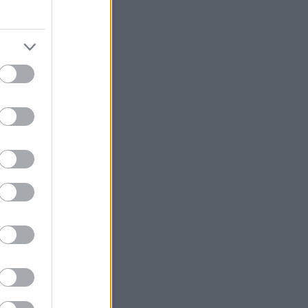
in. Kari
iessa
eisellä
ja
kka.
oksuun
öytyy
at
as