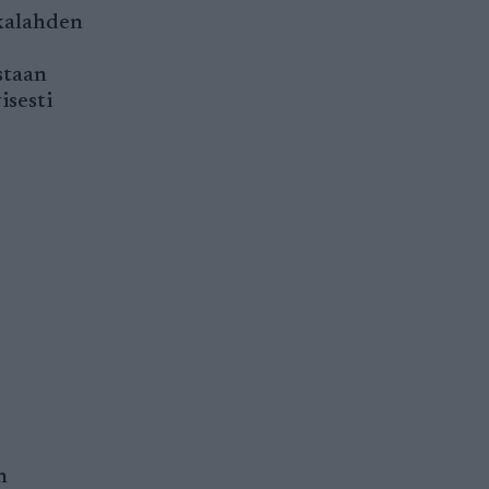
hkalahden
staan
isesti
n