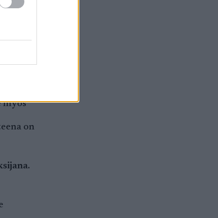
ytin
e myös
teena on
sijana.
e