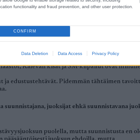
cation functionality and fraud prevention, and other user protection.
teen on ollut melko suuri ja syksyllä hieman selke
ulevat olemaan 1500m ja 5000m.
CONFIRM
täimen tavoitteet?
Data Deletion
Data Access
Privacy Policy
ttanut Tampereen 22-vuotiaiden Euroopan
aastot, Kalevan kisat ja SM-kilpailut ovat minull
t ja edustustehtävät. Pidemmän tähtäimen tavoit
aa.
 suunnistajana, juoksijat ehkä suunnistavana juok
kestävyysjuoksun puolella, mutta suunnistusta en ol
n pääsääntöisesti juoksun ehdoilla, mutta