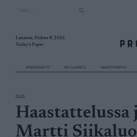
Siirry
Haku:
sisältöön
Lauantai, Elokuu 8, 2026
Today's Paper
JÄSENSISÄLTÖ
SKI CLASSICS
MAASTOHIIHTO
PLUS
Haastattelussa 
Martti Siikalu