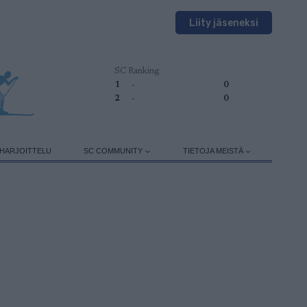
Liity jäseneksi
SC Ranking
1
-
0
2
-
0
HARJOITTELU
SC COMMUNITY
TIETOJA MEISTÄ