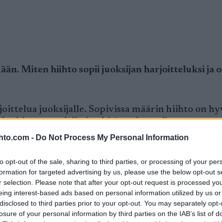
än. Miten hiihto sopii juoksijan harjoitteluksi ja 
oittelua juoksijalle. Sopivissa määrin hiihto on hy
 jonkin verran jalkoja pitkän talven aikana.
n hiihtoa, koska siinä jalkojen liikerata on enemmä
hto.com -
Do Not Process My Personal Information
 satoja kilometrejä, mutta viime talvena hiihtoki
vaihtelee hyvin paljon olosuhteiden ja fiilisten m
to opt-out of the sale, sharing to third parties, or processing of your per
formation for targeted advertising by us, please use the below opt-out s
r selection. Please note that after your opt-out request is processed y
 mitkä ovat harjoitussuunnitelmasi pääasioita?
eing interest-based ads based on personal information utilized by us or
disclosed to third parties prior to your opt-out. You may separately opt-
nitelmien mukaan ja olen pystynyt harjoittelemaan
losure of your personal information by third parties on the IAB’s list of