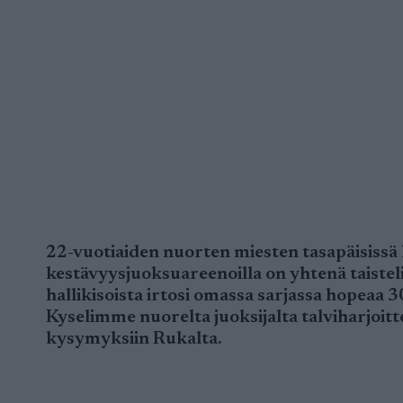
22-vuotiaiden nuorten miesten tasapäisiss
kestävyysjuoksuareenoilla on yhtenä taiste
hallikisoista irtosi omassa sarjassa hopeaa 3
Kyselimme nuorelta juoksijalta talviharjoittel
kysymyksiin Rukalta.