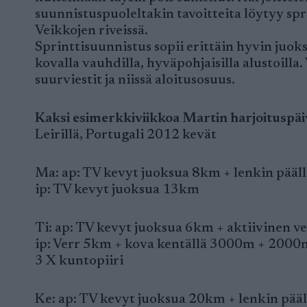
suunnistuspuoleltakin tavoitteita löytyy sp
Veikkojen riveissä.
Sprinttisuunnistus sopii erittäin hyvin juoks
kovalla vauhdilla, hyväpohjaisilla alustoilla
suurviestit ja niissä aloitusosuus.
Kaksi esimerkkiviikkoa Martin harjoituspäi
Leirillä, Portugali 2012 kevät
Ma: ap: TV kevyt juoksua 8km + lenkin pääll
ip: TV kevyt juoksua 13km
Ti: ap: TV kevyt juoksua 6km + aktiivinen v
ip: Verr 5km + kova kentällä 3000m + 2000
3 X kuntopiiri
Ke: ap: TV kevyt juoksua 20km + lenkin pää