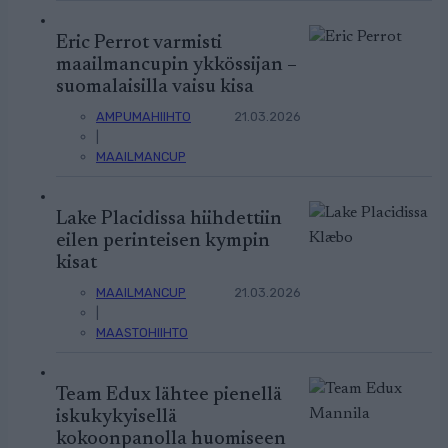
Eric Perrot varmisti
maailmancupin ykkössijan –
suomalaisilla vaisu kisa
AMPUMAHIIHTO
21.03.2026
|
MAAILMANCUP
Lake Placidissa hiihdettiin
eilen perinteisen kympin
kisat
MAAILMANCUP
21.03.2026
|
MAASTOHIIHTO
Team Edux lähtee pienellä
iskukykyisellä
kokoonpanolla huomiseen