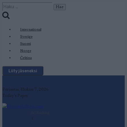
Siirry
Haku:
sisältöön
International
Sverige
Suomi
Norge
Čeština
Liity jäseneksi
Perjantai, Elokuu 7, 2026
Today's Paper
SC Ranking
1
-