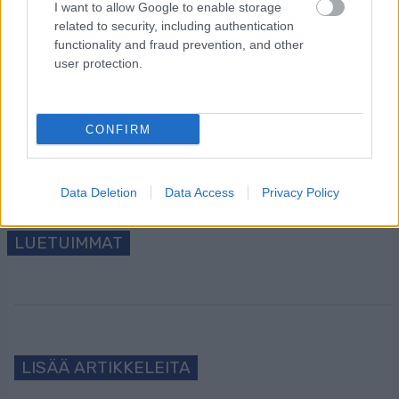
I want to allow Google to enable storage
related to security, including authentication
Tilaa uutiskirjeemme
functionality and fraud prevention, and other
user protection.
Tilaa
CONFIRM
Data Deletion
Data Access
Privacy Policy
LUETUIMMAT
LISÄÄ ARTIKKELEITA