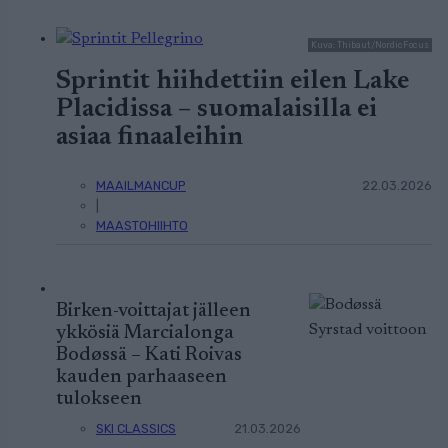
Kuva: Thibaut/NordicFocus
Sprintit hiihdettiin eilen Lake
Placidissa – suomalaisilla ei
asiaa finaaleihin
MAAILMANCUP
22.03.2026
|
MAASTOHIIHTO
Birken-voittajat jälleen
ykkösiä Marcialonga
Bodøssä – Kati Roivas
kauden parhaaseen
tulokseen
SKI CLASSICS
21.03.2026