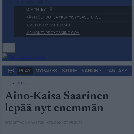
TIETOJA MEISTÄ
OTA YHTEYTTÄ
KÄYTTÖEHDOT JA YKSITYISYYSASETUKSET
YKSITYISYYSASETUKSET
MAINONTA PROXCSKIING.COM
PLAY
MYPAGES
STORE
RANKING
FANTASY
PLUS
Aino-Kaisa Saarinen
lepää nyt enemmän
• 27.08.2013
KIRJOITTAJA MAASTOHIIHTO.COM