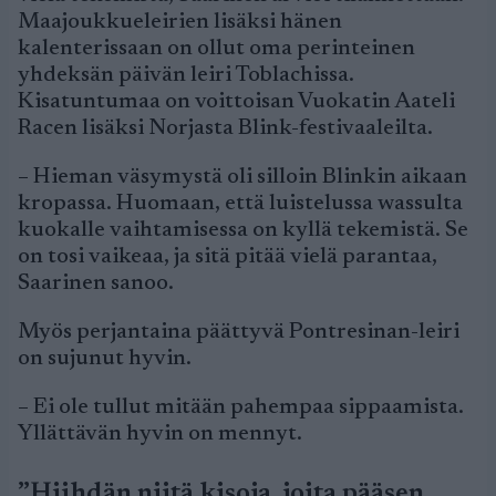
Maajoukkueleirien lisäksi hänen
kalenterissaan on ollut oma perinteinen
yhdeksän päivän leiri Toblachissa.
Kisatuntumaa on voittoisan Vuokatin Aateli
Racen lisäksi Norjasta Blink-festivaaleilta.
– Hieman väsymystä oli silloin Blinkin aikaan
kropassa. Huomaan, että luistelussa wassulta
kuokalle vaihtamisessa on kyllä tekemistä. Se
on tosi vaikeaa, ja sitä pitää vielä parantaa,
Saarinen sanoo.
Myös perjantaina päättyvä Pontresinan-leiri
on sujunut hyvin.
– Ei ole tullut mitään pahempaa sippaamista.
Yllättävän hyvin on mennyt.
”Hiihdän niitä kisoja, joita pääsen