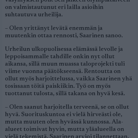
väsymyksen pois. Sen jälkeen olympiatalveen
on valmistautunut eri lailla asioihin
suhtautuva urheilija.
– Olen yrittänyt levätä enemmän ja
muutenkin ottaa rennosti, Saarinen sanoo.
Urheilun ulkopuolisessa elämässä levolle ja
leppoisammalle tahdille onkin nyt ollut
aikansa, sillä muun muassa taloprojekti tuli
viime vuonna päätökseensä. Rentoutta on
ollut myös harjoittelussa, vaikka Saarinen yhä
tosissaan töitä paiskiikin. Työ on myös
tuottanut tulosta, sillä takana on hyvä kesä.
– Olen saanut harjoitella terveenä, se on ollut
hyvä. Suorituskuntoa ei vielä hirveästi ole,
mutta muuten olen hyvässä kunnossa. Ala-
alueet toimivat hyvin, mutta yläalueella on
vielä tekemistä, Saarinen arvioi tilannettaan.