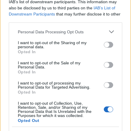
IAB’s list of downstream participants. This information may
also be disclosed by us to third parties on the
IAB’s List of
–Tutun ihmisen kanssa on aina helppo tehdä
Downstream Participants
that may further disclose it to other
töitä. Meillä on hyvä keskusteluyhteys. Kaikki
third parties.
on pelannut hyvin, mitään valittamista ei ole,
Please note that this website/app uses one or more Google
Saarinen sanoo tyytyväisenä
Personal Data Processing Opt Outs
services and may gather and store information including but
valmentajatilanteeseensa.
not limited to your visit or usage behaviour. You may click to
I want to opt-out of the Sharing of my
personal data.
grant or deny consent to Google and its third-party tags to
Kilpailukautensa hollolalainen avaa
Opted In
use your data for below specified purposes in below Google
marraskuussa Oloksella. Alkutalven
consent section.
I want to opt-out of the Sale of my
maailmancupien ja Tour de Skin osalta hän ei
Personal Data.
sen kummemmin tilannettaan pähkäile.
Opted In
I want to opt-out of processing my
– Aion hiihtää niitä kisoja, joita pääsen
Personal Data for Targeted Advertising.
hiihtämään, Saarinen sanoo Suomen naisten
Opted In
kovaan joukkueeseen viitaten.
I want to opt-out of Collection, Use,
Retention, Sale, and/or Sharing of my
Personal Data that Is Unrelated with the
– Heidi Lehikoinen
Purposes for which it was collected.
Opted Out