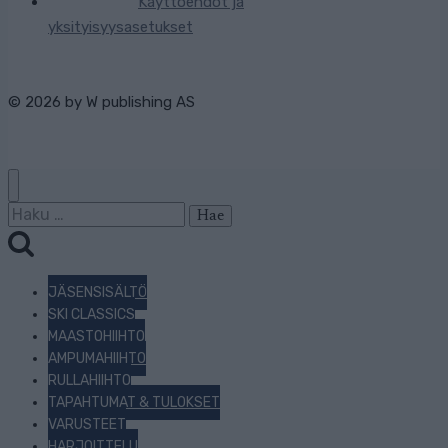
Käyttöehdot ja
yksityisyysasetukset
© 2026 by
W publishing AS
Haku:
JÄSENSISÄLTÖ
SKI CLASSICS
MAASTOHIIHTO
AMPUMAHIIHTO
RULLAHIIHTO
TAPAHTUMAT & TULOKSET
VARUSTEET
HARJOITTELU