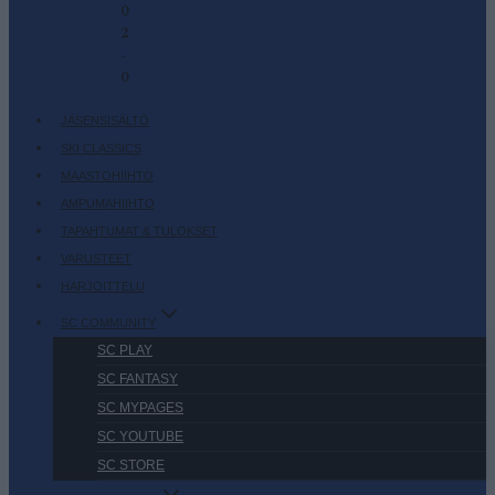
0
2
-
0
JÄSENSISÄLTÖ
SKI CLASSICS
MAASTOHIIHTO
AMPUMAHIIHTO
TAPAHTUMAT & TULOKSET
VARUSTEET
HARJOITTELU
SC COMMUNITY
SC PLAY
SC FANTASY
SC MYPAGES
SC YOUTUBE
SC STORE