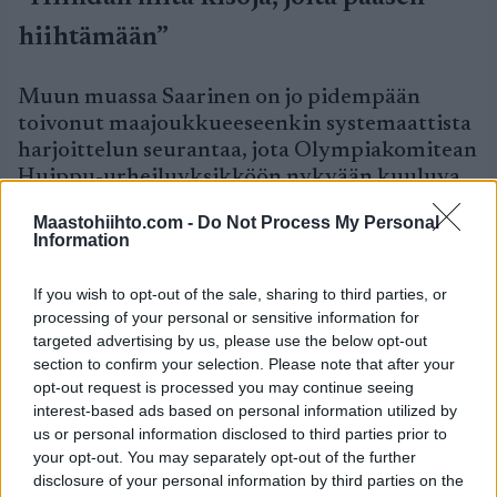
hiihtämään”
Muun muassa Saarinen on jo pidempään
toivonut maajoukkueeseenkin systemaattista
harjoittelun seurantaa, jota Olympiakomitean
Huippu-urheiluyksikköön nykyään kuuluva
KIHU on keväästä lähtien toteuttanut.
Maastohiihto.com -
Do Not Process My Personal
Information
– On ollut hienoa, että Olympiakomitea on
panostanut maastohiihtoon. On hienoa, että
If you wish to opt-out of the sale, sharing to third parties, or
KIHU:n työ näkyy nyt konkreettisesti
processing of your personal or sensitive information for
urheilijan elämässä.
targeted advertising by us, please use the below opt-out
section to confirm your selection. Please note that after your
Saarinen sai keväällä valmentajakseen Reijo
opt-out request is processed you may continue seeing
Jylhän. Jylhä on hänelle tuttu jo
interest-based ads based on personal information utilized by
maajoukkuevalmentaja-ajoilta, ja hän oli myös
us or personal information disclosed to third parties prior to
your opt-out. You may separately opt-out of the further
viime vuosina yksi mentoreista, jotka ovat
disclosure of your personal information by third parties on the
auttaneet Saarista tarvittaessa.