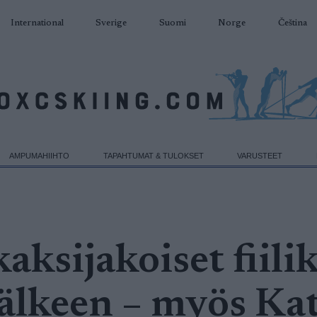
International
Sverige
Suomi
Norge
Čeština
AMPUMAHIIHTO
TAPAHTUMAT & TULOKSET
VARUSTEET
aksijakoiset fiili
älkeen – myös Kat