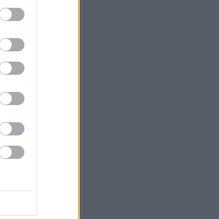
kka
pääsimme
 hyvä
ylisanoja,
mieheltä
ora
äjä omaa
oden
cs-sarjaa