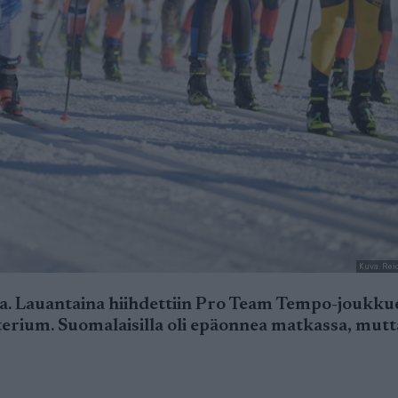
Kuva: Rei
na. Lauantaina hiihdettiin Pro Team Tempo-joukku
terium. Suomalaisilla oli epäonnea matkassa, mutt