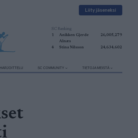
Liity jäseneksi
SC Ranking
1
Anikken Gjerde
26,005,279
Alnæs
5
Johan Hoel
24,504,919
HARJOITTELU
SC COMMUNITY
TIETOJA MEISTÄ
kset
i