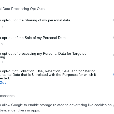
ijoista. Hän oli koko matkan pääjoukossa ja ryhtyi
 Kaatumisesta johtuen hän oli kisassa sijalla 22.
l Data Processing Opt Outs
o opt-out of the Sharing of my personal data.
Gasteinissa kaatui lopun kolarointiin
In
ttä hiihto kulki hyvin lopun kaatumiseen asti, ja k
o opt-out of the Sale of my Personal Data.
uun.
In
to opt-out of processing my Personal Data for Targeted
ing.
tkaisevissa paikoissa. Ajoittain melko hektistä h
In
n juuri oman kaistan ja olin hyvällä paikalla taist
riä ennen ajoin miinaan muiden hiihtäjien kompur
o opt-out of Collection, Use, Retention, Sale, and/or Sharing
ersonal Data that Is Unrelated with the Purposes for which it
issä. Harmittaa, mutta katseet on jo käännetty koht
lected.
ava signaali, että olen mukana pelissä ja toivon, et
Out
ulevissa kisoissa. Iso kiitos Team Eduxin huoltopor
uri analysoi hiihtoaan.
consents
o allow Google to enable storage related to advertising like cookies on
myös sekä lauantaina ja sunnuntaina ollen
evice identifiers in apps.