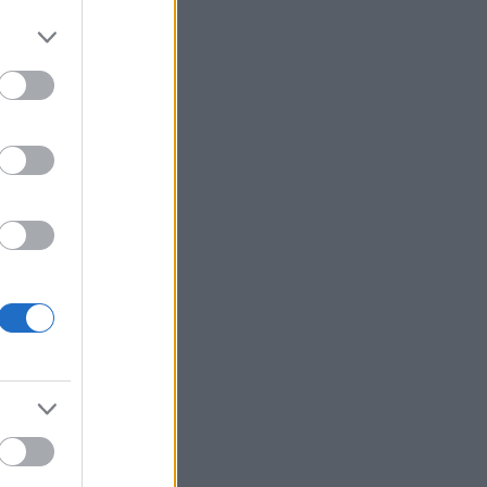
isa oli
iihtoa
elemaan
oinnista
i
tä voin
ukalle