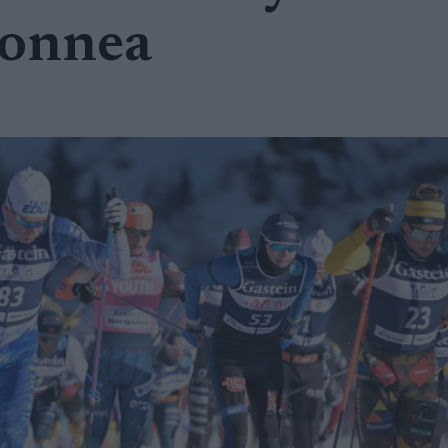
äonnea