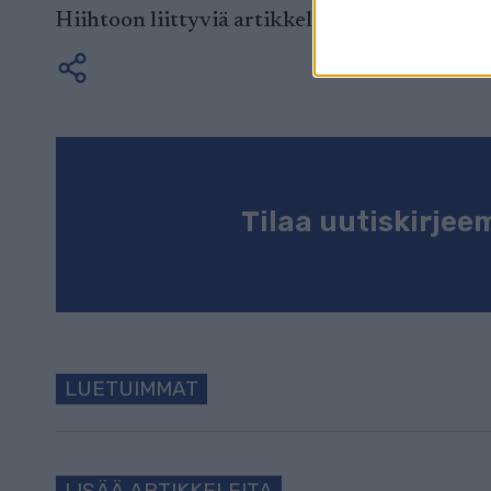
Hiihtoon liittyviä artikkeleja voit lukea my
Tilaa uutiskirje
LUETUIMMAT
LISÄÄ ARTIKKELEITA