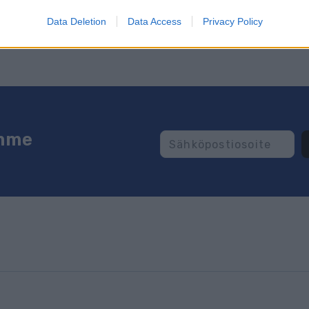
ös
ProXCskiing.com
-sivustolta.
Data Deletion
Data Access
Privacy Policy
emme