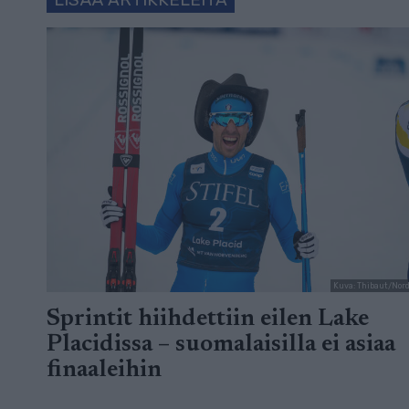
Kuva: Thibaut/Nor
Sprintit hiihdettiin eilen Lake
Placidissa – suomalaisilla ei asiaa
finaaleihin