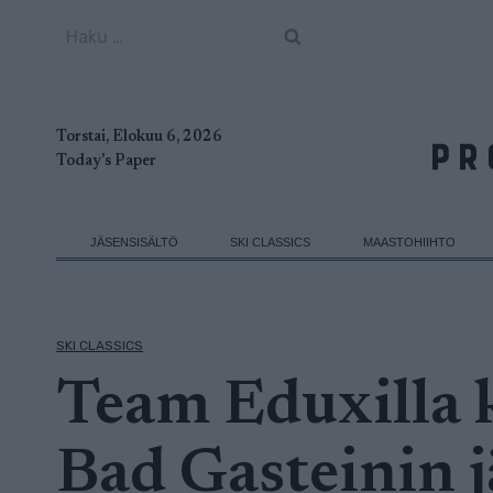
Siirry
Haku:
sisältöön
Torstai, Elokuu 6, 2026
Today's Paper
JÄSENSISÄLTÖ
SKI CLASSICS
MAASTOHIIHTO
SKI CLASSICS
Team Eduxilla k
Bad Gasteinin j