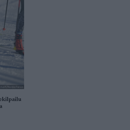
chert/NordicFocus
ekilpailu
a