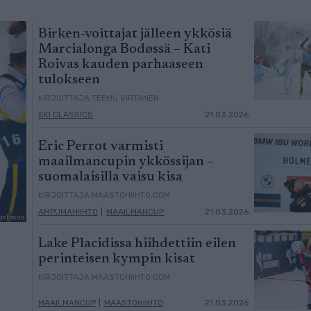
Birken-voittajat jälleen ykkösiä
Marcialonga Bodøssä – Kati
Roivas kauden parhaaseen
tulokseen
KIRJOITTAJA TEEMU VIRTANEN
SKI CLASSICS
21.03.2026
Eric Perrot varmisti
maailmancupin ykkössijan –
suomalaisilla vaisu kisa
KIRJOITTAJA MAASTOHIIHTO.COM
AMPUMAHIIHTO
|
MAAILMANCUP
21.03.2026
dicFocus
Lake Placidissa hiihdettiin eilen
perinteisen kympin kisat
KIRJOITTAJA MAASTOHIIHTO.COM
MAAILMANCUP
|
MAASTOHIIHTO
21.03.2026