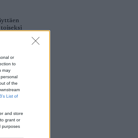
äyttäen
 toiseksi
sonal or
ection to
silla
ou may
 personal
n porukka
out of the
 downstream
B’s List of
amaan
 kisa
er and store
to grant or
ed purposes
lia