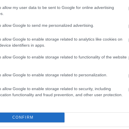
inen oli tyytyväinen joukkueensa suorituksiin, vai
o allow my user data to be sent to Google for online advertising
s.
osti. Lauantaina teimme tasaisen suorituksen ja 
to allow Google to send me personalized advertising.
minen jää toki harmittamaan, mutta toisaalta oli
okaudella jäätiin. Säästetään tässä vaiheessa vielä 
o allow Google to enable storage related to analytics like cookies on
den mittaan sellaisia suorituksia, joita suomalais
evice identifiers in apps.
an,” Tyrväinen kiteytti näkemyksensä.
o allow Google to enable storage related to functionality of the website
htäjiensä suorituksista, erityisesti nuoren Ella No
sassa sijalla 24. Tyrväinen uskoo, että nuori hiiht
o allow Google to enable storage related to personalization.
än matkan hiihdossa. Joukkueenjohtaja kiitti myös
sa oli todella kilpailukykyinen.
o allow Google to enable storage related to security, including
cation functionality and fraud prevention, and other user protection.
 ennen kuin Ski Classics Pro Tour jatkuu ensi vu
iagonela-hiihdolla, joka on ollut osana Ski Classi
CONFIRM