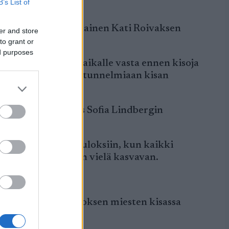
B’s List of
oiseksi paras suomalainen Kati Roivaksen
er and store
to grant or
ed purposes
o, kun tultiin kisapaikalle vasta ennen kisoja
Juuso Mäkelä kertoi tunnelmiaan kisan
ruotsalaisvahvistus Sofia Lindbergin
nen päivä.
lia on parempiin tuloksiin, kun kaikki
shiihtäjien vauhdin vielä kasvavan.
 Olli itse 65.
rhaan suomalaistuloksen miesten kisassa