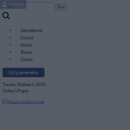
Jäsenille
Siirry
Haku:
sisältöön
International
Sverige
Suomi
Norge
Čeština
Liity jäseneksi
Torstai, Elokuu 6, 2026
Today's Paper