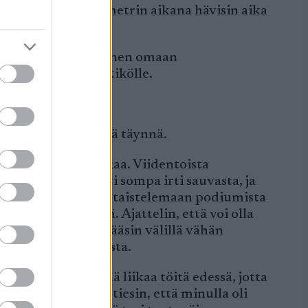
sen kymmenen kilometrin aikana hävisin aika
puolestaan tyytyväinen omaan
ometrin nousu jäätikölle.
tyytymättömänä.
s oli tietysti hymyä täynnä.
e hajottavan porukkaa. Viidentoista
rinttiä multa lähti sompa irti sauvasta, ja
i varmasti pystynyt taistelemaan podiumista
eä hänen peräänsä. Ajattelin, että voi olla
ipisteen jälkeen pääsin välillä vähän
 loistavista suksista.
a en halunnut tehdä liikaa töitä edessä, jotta
sua loppukiriin ja tiesin, että minulla oli