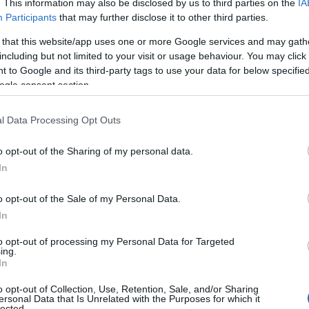
. This information may also be disclosed by us to third parties on the
IA
is tunnusti kisan jälkeen.
Participants
that may further disclose it to other third parties.
eli-Matti Räsänen 55. Naisista Oona Kettunen oli t
 that this website/app uses one or more Google services and may gath
including but not limited to your visit or usage behaviour. You may click 
 to Google and its third-party tags to use your data for below specifi
ti ja suksi oli hyvä. Päivän vire itsellä vähän heikk
ogle consent section.
vallista enemmän,” paras suomalainen mieshiihtäjä 
l Data Processing Opt Outs
rväinen kertoi tiimin olevan erittäin tyytyväinen 
o opt-out of the Sharing of my personal data.
aisilla mieshiihtäjillä ei ollut ihan paras mahdolli
In
otetaan ensi viikonloppuna uusi yritys. Potentiaa
o opt-out of the Sale of my Personal Data.
ippuluokkaa,” Olli jatkoi optimistisena uskoen mie
In
to opt-out of processing my Personal Data for Targeted
udenkymmenen tienoille, Isac Holmström oli 59. ja
ing.
In
sa valmistautumassa kisaan ja hiihti toiseksi pa
konaisvaltaisesti tyydyttävä kisapäivä.
o opt-out of Collection, Use, Retention, Sale, and/or Sharing
ersonal Data that Is Unrelated with the Purposes for which it
lected.