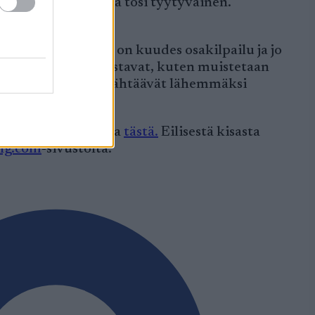
 hyvin, ja olen kyllä tosi tyytyväinen.
analysointia.
aina, kun vuorossa on kuudes osakilpailu ja jo
ivat olla varsin haastavat, kuten muistetaan
 muut suomalaiset tähtäävät lähemmäksi
lisätiedot voit katsoa
tästä.
Eilisestä kisasta
ng.com
-sivustolta.