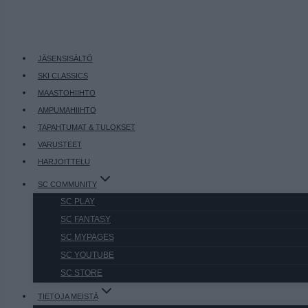
JÄSENSISÄLTÖ
SKI CLASSICS
MAASTOHIIHTO
AMPUMAHIIHTO
TAPAHTUMAT & TULOKSET
VARUSTEET
HARJOITTELU
SC COMMUNITY
SC PLAY
SC FANTASY
SC MYPAGES
SC YOUTUBE
SC STORE
TIETOJA MEISTÄ