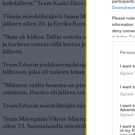
participants
kohdalleen,” Team Kaski-Ekovillan vetäjä Kari Var
Downstream 
Tiimin mieshiihtäjistä Juuso Mäkelä oli 29. ja V
Please note
jälkeen ollen 20. ja Eerika Konu oli 39.
information 
deny consent
”Ihan ok hiihto. Tallin voitelu onnistui täydellises
in below Go
ja korkeus tuntui tällä kertaa jostain syystä ta
jälkeen.
Persona
Team Eduxin joukkueenjohtaja ja hiihtäjä Olli Ty
I want t
hiihtoon, joka oli naisten kisan 16. Tiimin suomal
Opted 
”Miesten osalta homma on pienestä kiinni, mutta 
I want t
onnistuu. Huolto oli jälleen totuttuun tapaan hu
Opted 
I want 
Team Eduxin mieshiihtäjät sijoittuivat kisassa ku
Advertis
Opted 
Team Mäenpään Viktor Mäenpää oli ollut Livignos
ollen 33. Suomalaisilla mieshiihtäjillä oli siis ko
I want t
of my P
was col