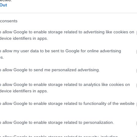
oimi. Mäkikisan jälkeen juomavyö jäätyi, ja viimei
Out
 pahoitteli pientä epäonneaan.
consents
lus Trentinossa hiihtävä Heli Heiskanen ei ollut 
o allow Google to enable storage related to advertising like cookies on
iihtotavan kilpailun, jossa lopussa on kova 10 kil
evice identifiers in apps.
ut energiaa. Aika tehotonta hiihtoa,” Heli totesi 
o allow my user data to be sent to Google for online advertising
s.
arhaasta suomalaistuloksesta vastannut Kati Roiva
to allow Google to send me personalized advertising.
. Vauhti ei tuntunut kovalta alussa, vaikka näytti s
toa ja pystyin hyvin seuraamaan heitä. Just ennen sp
o allow Google to enable storage related to analytics like cookies on
inulle, joten suuri kiitos hänelle siitä. En olis
evice identifiers in apps.
oli neljä, ja kun Ida lähti irti, en uskaltanut läht
iin aika rauhallisesti kolmestaan aika pitkään. Mäk
o allow Google to enable storage related to functionality of the website
ntoi hiihtoaan ja kiitti vuolaasti huoltojoukkoaan
o allow Google to enable storage related to personalization.
tui välillä, että oli liiankin hiljainen vauhti, mutt
alusin yrittää irti, koska en halunnut jättää ratkai
o allow Google to enable storage related to security, including