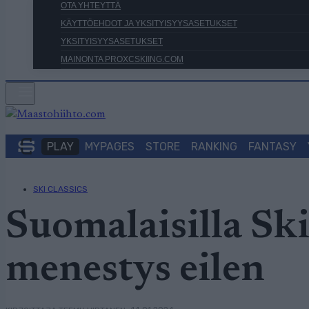
OTA YHTEYTTÄ
KÄYTTÖEHDOT JA YKSITYISYYSASETUKSET
YKSITYISYYSASETUKSET
MAINONTA PROXCSKIING.COM
PLAY
MYPAGES
STORE
RANKING
FANTASY
SKI CLASSICS
Suomalaisilla Ski 
menestys eilen