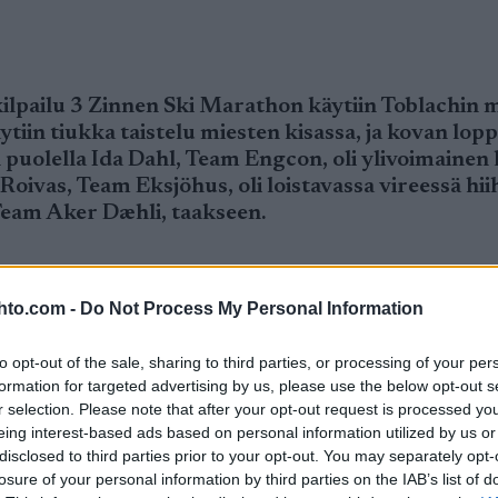
ilpailu 3 Zinnen Ski Marathon käytiin Toblachin m
äytiin tiukka taistelu miesten kisassa, ja kovan lo
puolella Ida Dahl, Team Engcon, oli ylivoimainen
i Roivas, Team Eksjöhus, oli loistavassa vireessä hi
 Team Aker Dæhli, taakseen.
hto.com -
Do Not Process My Personal Information
ati Roivasta lukuun ottamatta paras mahdollinen pä
to opt-out of the sale, sharing to third parties, or processing of your per
uitenkin aika paljon hampaankoloon, koska hankaluuks
formation for targeted advertising by us, please use the below opt-out s
r selection. Please note that after your opt-out request is processed y
eing interest-based ads based on personal information utilized by us or
disclosed to third parties prior to your opt-out. You may separately opt-
iimeinen juotto jäi väliin ja Veli-Matti oli pahass
losure of your personal information by third parties on the IAB’s list of
agonelaan. Naiset eivät olleet tyytyväisiä suorituk