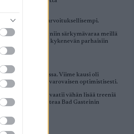
, mutta sanotaan että
in kisa on hieman arvoituksellisempi.
ja toisesta naisesta niin särkymävaraa meillä
 uskon koko porukan kykenevän parhaisiin
alaisessa joukkueessa. Viime kausi oli
ee uuteen kauteen varovaisen optimistisesti.
sa. Vielä varmasti vaatii vähän lisää treeniä
a,” Kati Roivas toteaa Bad Gasteinin