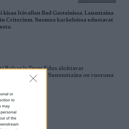
Kuva: Reichert/NordicFocus
 kisaa Itävallan Bad Gasteinissa. Lauantaina
in Criterium. Suomea karkeloissa edustavat
esta.
ti Roivas ja Team Edux aloittavat
n joukkuekilpailu. Sunnuntaina on vuorossa
sonal or
ection to
ou may
 personal
out of the
 downstream