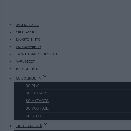
JÄSENSISÄLTÖ
SKI CLASSICS
MAASTOHIIHTO
AMPUMAHIIHTO
TAPAHTUMAT & TULOKSET
VARUSTEET
HARJOITTELU
SC COMMUNITY
SC PLAY
SC FANTASY
SC MYPAGES
SC YOUTUBE
SC STORE
TIETOJA MEISTÄ