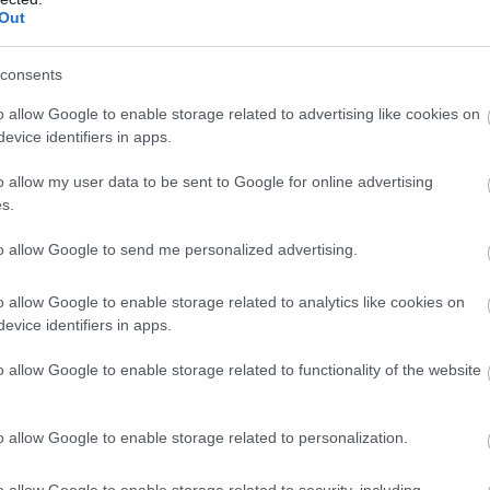
la. Testituloksista olisi mukava puhua enemmänkin
Out
 olleet vakuuttavia.”
ntaa selkeän suunnan lauantaille, mutta sunnunta
consents
o allow Google to enable storage related to advertising like cookies on
10 sijoitusta. Kun aika otetaan toisesta miehestä 
evice identifiers in apps.
ta sijoitustavoitteita on hankalampi sanoa, mutta
o allow my user data to be sent to Google for online advertising
s.
audelle
to allow Google to send me personalized advertising.
unnialla myös Kati Roivas, vaikka hiihtääkin ruots
ahimmat ongelmat on nyt selätetty ja hiihtäjä läht
o allow Google to enable storage related to analytics like cookies on
evice identifiers in apps.
puun. On kiva olla taas takaisin Ski Classics-kisois
o allow Google to enable storage related to functionality of the website
laan sitten tammikuussa tarkemmin tulostavoitteit
o allow Google to enable storage related to personalization.
iin tähyten jo ensi talveen
o allow Google to enable storage related to security, including