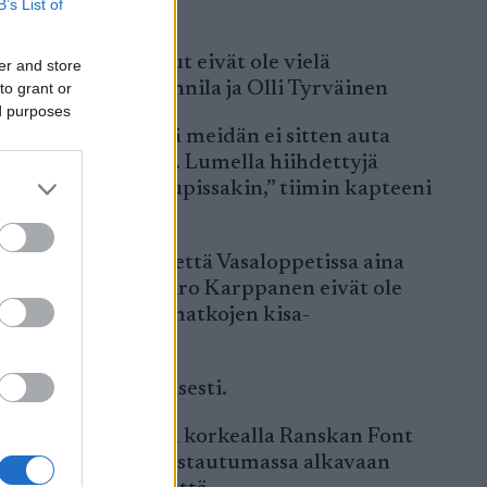
B’s List of
tta kaikki paukut eivät ole vielä
er and store
ndberg, Lauri Mannila ja Olli Tyrväinen
to grant or
ed purposes
assa päätimme että meidän ei sitten auta
kesän rullakisoissa. Lumella hiihdettyjä
o Rukan maailmancupissakin,” tiimin kapteeni
tta tarkoitus on, että Vasaloppetissa aina
kultamitalisti Miro Karppanen eivät ole
riippuen normaalimatkojen kisa-
a on tehty aktiivisesti.
anssa koko lokakuun korkealla Ranskan Font
lut Livgnossa valmistautumassa alkavaan