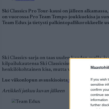
Ski Classics Pro Tour-kausi on jälleen alkamassa,
on vuorossa Pro Team Tempo-joukkuekisa ja sunn
Team Edux ja tietysti palkintopallikorokkeelle 
Ski Classics-sarja on taas uuden kauden ovella, j
kilpailukautensa Ski Classicsissa. Huomenna hi
Maastohii
henkilökohtainen kisa, mutta vielä tässä vaihe
If you wish 
Lue viikonlopun avauskisoista
tästä.
sensitive in
confirm you
Artikkeli jatkuu kuvan jälkeen
continue se
information 
further disc