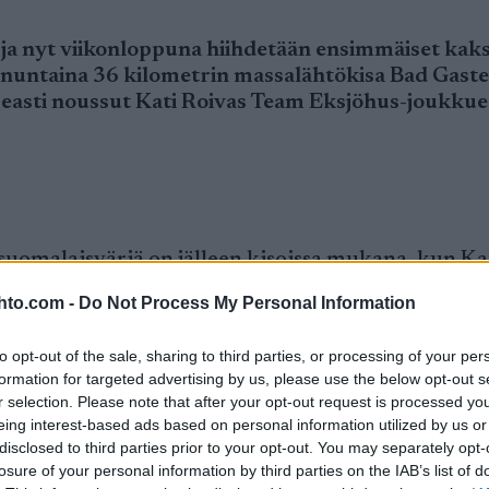
 ja nyt viikonloppuna hiihdetään ensimmäiset kaksi
untaina 36 kilometrin massalähtökisa Bad Gaste
useasti noussut Kati Roivas Team Eksjöhus-joukkue
a suomalaisväriä on jälleen kisoissa mukana, kun Ka
ihdetään ensimmäinen kisa Pro Team Tempo, joka o
hto.com -
Do Not Process My Personal Information
essa kautta normaalia lyhyempänä matkana.
to opt-out of the sale, sharing to third parties, or processing of your per
formation for targeted advertising by us, please use the below opt-out s
r selection. Please note that after your opt-out request is processed y
eing interest-based ads based on personal information utilized by us or
disclosed to third parties prior to your opt-out. You may separately opt-
losure of your personal information by third parties on the IAB’s list of