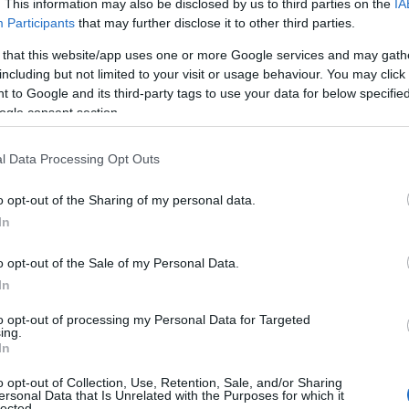
. This information may also be disclosed by us to third parties on the
IA
oissa. Kuva: Team Edux
Participants
that may further disclose it to other third parties.
lmis uuteen kauteen pyrkien nostamaan tasoaan, mu
 that this website/app uses one or more Google services and may gath
konlopun kisoissa Ella Noora Haapalehto, Sofia Li
including but not limited to your visit or usage behaviour. You may click 
 to Google and its third-party tags to use your data for below specifi
ogle consent section.
imme jäävämme ainoaksi kotimaiseksi tiimiksi sarj
 mennyt hyvin, ja Laurilta nähtiin kovia hiihtoja 
, Ella Nooraa lukuunottamatta. Hän ehti käymään j
l Data Processing Opt Outs
o opt-out of the Sharing of my personal data.
jalkavaivansa takia lähde viikonlopun kisoihin, mu
In
 kisoissa. Myös Emmi Lämsä ja viidenkympin SM-
o opt-out of the Sale of my Personal Data.
eidät nähdään mahdollisesti tammikuun kisoissa 
In
to opt-out of processing my Personal Data for Targeted
aikan harjoittelua ohjelmassa ja myös voidetestaust
ing.
In
umassa joulukuun alusta. Hän vietti myös Isacin k
o opt-out of Collection, Use, Retention, Sale, and/or Sharing
lmis kisaamaan korkealla. Voitelutiimi on myös ol
ersonal Data that Is Unrelated with the Purposes for which it
lected.