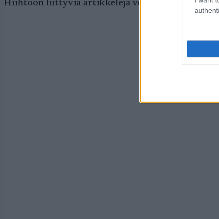
Hiihtoon liittyviä artikkeleja voit lukea myös
Pro
authenti