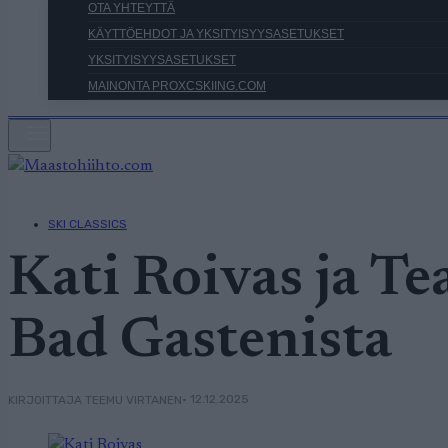
OTA YHTEYTTÄ
KÄYTTÖEHDOT JA YKSITYISYYSASETUKSET
YKSITYISYYSASETUKSET
MAINONTA PROXCSKIING.COM
SKI CLASSICS
Kati Roivas ja T
Bad Gastenista
• 12.12.2025
KIRJOITTAJA TEEMU VIRTANEN