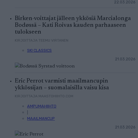
22.03.2026
Birken-voittajat jälleen ykkösiä Marcialonga
Bodøssä – Kati Roivas kauden parhaaseen
tulokseen
KIRJOITTAJA TEEMU VIRTANEN
SKI CLASSICS
21.03.2026
Eric Perrot varmisti maailmancupin
ykkössijan – suomalaisilla vaisu kisa
KIRJOITTAJA MAASTOHIIHTO.COM
AMPUMAHIIHTO
|
MAAILMANCUP
21.03.2026