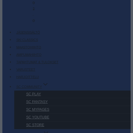
0
2
-
0
JÄSENSISÄLTÖ
SKI CLASSICS
MAASTOHIIHTO
AMPUMAHIIHTO
TAPAHTUMAT & TULOKSET
VARUSTEET
HARJOITTELU
SC COMMUNITY
SC PLAY
SC FANTASY
SC MYPAGES
SC YOUTUBE
SC STORE