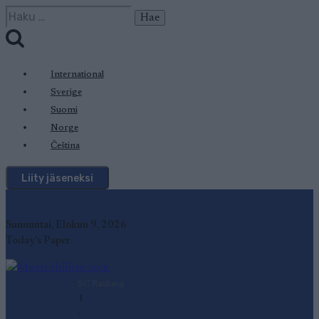
Siirry
Haku:
sisältöön
International
Sverige
Suomi
Norge
Čeština
Liity jäseneksi
Sunnuntai, Elokuu 9, 2026
Today's Paper
SC Ranking
1
-