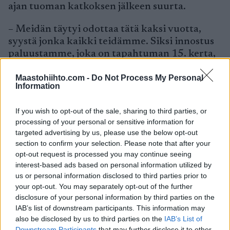
ajan tuoman katkoksen jälkeen suurta.
– Meidän täytyi odottaa tätä kaksi vuotta,
syystä jonka kaikki teidämme. Siksi innostus
paluustamme, joka on tapahtuman 15. kerta,
on suurta kaikilla mukanaolevilla,
Maastohiihto.com -
Do Not Process My Personal
järjestelykomitean puheenjohtaja Robert
Information
Gobbo sanoo.
If you wish to opt-out of the sale, sharing to third parties, or
Tapahtuma on aiempien vuosien tapaan osa
processing of your personal or sensitive information for
yhdistelmäkilpailua, jotka talvisen Moonlight
targeted advertising by us, please use the below opt-out
Classic Seiser Almin hiihtämisen lisäksi
section to confirm your selection. Please note that after your
juoksevat Seiser Alm puolimaratonin kesällä.
opt-out request is processed you may continue seeing
interest-based ads based on personal information utilized by
Ilmoittautuminen on käynnissä:
us or personal information disclosed to third parties prior to
www.moonlightclassic.info
your opt-out. You may separately opt-out of the further
disclosure of your personal information by third parties on the
HUOM! Alennettu hinta ilmoittautumisille
IAB’s list of downstream participants. This information may
also be disclosed by us to third parties on the
IAB’s List of
15.1.2023 mennessä.
Downstream Participants
that may further disclose it to other