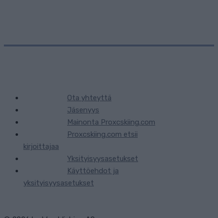
Ota yhteyttä
Jäsenyys
Mainonta Proxcskiing.com
Proxcskiing.com etsii
kirjoittajaa
Yksityisyysasetukset
Käyttöehdot ja
yksityisyysasetukset