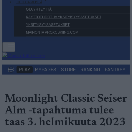
TIETOJA MEISTÄ
OTA YHTEYTTÄ
KÄYTTÖEHDOT JA YKSITYISYYSASETUKSET
YKSITYISYYSASETUKSET
MAINONTA PROXCSKIING.COM
PLAY
MYPAGES
STORE
RANKING
FANTASY
Moonlight Classic Seiser
Alm -tapahtuma tulee
taas 3. helmikuuta 2023