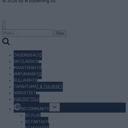
© 2026 by
W publishing AS
Haku:
JÄSENSISÄLTÖ
SKI CLASSICS
MAASTOHIIHTO
AMPUMAHIIHTO
RULLAHIIHTO
TAPAHTUMAT & TULOKSET
VARUSTEET
HARJOITTELU
Toggle
SKI COMMUNITY
child
menu
SC PLAY
SC FANTASY