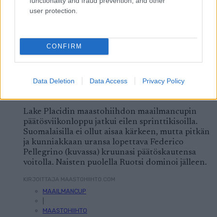
functionality and fraud prevention, and other
LISÄÄ ARTIKKELEITA
user protection.
Kuva: Thibaut/NordicFocus
CONFIRM
Sprintit hiihdettiin eilen Lake
Placidissa – suomalaisilla ei asiaa
Data Deletion
Data Access
Privacy Policy
finaaleihin
Lake Placidin maastohiihdon maailmancupin
päätösviikonloppu jatkui eilen sprinttikisoilla.
Suomalaisilla ei ollut aisaa kärkeen, mutta pitkän
ja kunniakkaan uransa lopettava Federico
Pellegrino (kuvassa) kruunasi päätöskautensa
voitolla. Naisten puolella Ruotsi dominoi jälleen.
KIRJOITTAJA MAASTOHIIHTO.COM
MAAILMANCUP
|
MAASTOHIIHTO