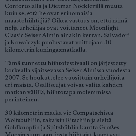
Confortolalla ja Dietmar Nöcklerillä muuta
kuin se, että he ovat erinomaisia
maastohiihtäjiä? Oikea vastaus on, että nämä
neljä urheilijaa ovat voittaneet Moonlight
Classic Seiser Almin ainakin kerran. Salvadori
ja Kowalczyk puolustavat voittojaan 30
kilometrin kuningasmatkalla.
Tämä tunnettu hiihtofestivaali on järjestetty
korkealla sijaitsevassa Seiser Almissa vuodesta
2007. Se houkuttelee vuosittain urheilijoita
eri maista. Osallistujat voivat valita kahden
matkan välillä, hiihtotapa molemmissa
perinteinen.
30 kilometrin matka vie Compatschista
Wolfsbühliin, takaisin Ritschiin ja sieltä
Goldknopfin ja Spitzbühlin kautta Großes
Moosin suuntaan, josta hiihtäjät kääntyvät