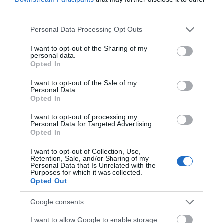
third parties.
Please note that this website/app uses one or more Google
Personal Data Processing Opt Outs
services and may gather and store information including but
not limited to your visit or usage behaviour. You may click to
I want to opt-out of the Sharing of my
personal data.
grant or deny consent to Google and its third-party tags to
Opted In
use your data for below specified purposes in below Google
consent section.
I want to opt-out of the Sale of my
Personal Data.
Opted In
I want to opt-out of processing my
Personal Data for Targeted Advertising.
Opted In
I want to opt-out of Collection, Use,
Retention, Sale, and/or Sharing of my
Personal Data that Is Unrelated with the
Purposes for which it was collected.
Opted Out
Google consents
I want to allow Google to enable storage