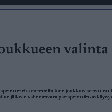
joukkueen valinta
essprinttereitä enemmän kuin joukkueeseen tuntu
lun jälkeen valinnanvara parisprinttiin on käynyt