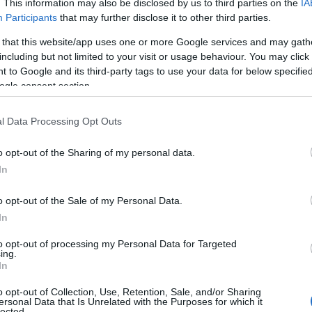
. This information may also be disclosed by us to third parties on the
IA
käisi seuraavassa mäessä.
Participants
that may further disclose it to other third parties.
ja ollut kovin innokas parisprinttiin, koska hän ei
 that this website/app uses one or more Google services and may gath
ssaan ja on harjoittelussaan keskittynyt perintei
including but not limited to your visit or usage behaviour. You may click 
 to Google and its third-party tags to use your data for below specifi
ogle consent section.
avalla, joka on Aleksei Petuhovin paraatilaji. Krju
l di Fiemmessä 2013.
l Data Processing Opt Outs
kokoonpano riippuu nyt monesta asiasta, muun mu
o opt-out of the Sharing of my personal data.
lkeen.
In
v tuntee olonsa yhä huonoksi, pidän paria Petuhov
o opt-out of the Sale of my Personal Data.
-Russia2014 -sivusto Devjatjarovia.
In
to opt-out of processing my Personal Data for Targeted
; www.team-russia2014.ru
ing.
In
o opt-out of Collection, Use, Retention, Sale, and/or Sharing
ersonal Data that Is Unrelated with the Purposes for which it
lected.