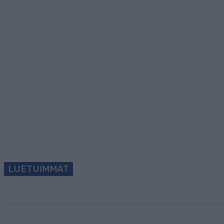
Tilaa uutiskirjeem
LUETUIMMAT