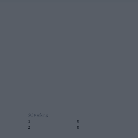
SC Ranking
1
-
0
2
-
0