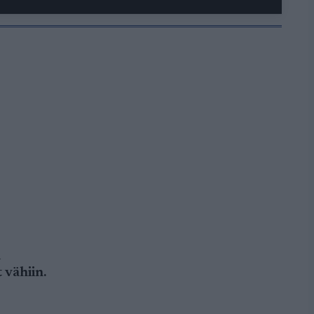
i
 vähiin.