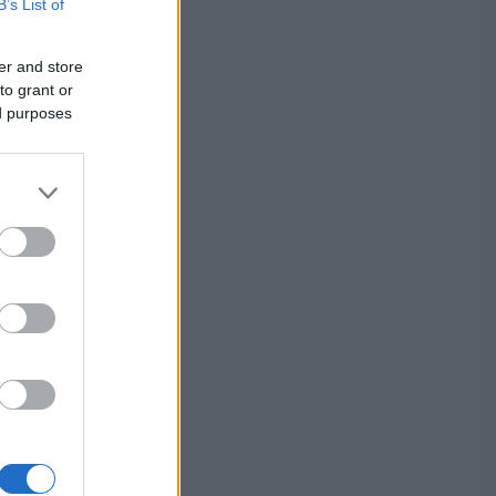
B’s List of
 ole
er and store
seen
to grant or
ed purposes
kov ja
assa
-