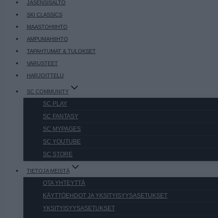
JÄSENSISÄLTÖ
SKI CLASSICS
MAASTOHIIHTO
AMPUMAHIIHTO
TAPAHTUMAT & TULOKSET
VARUSTEET
HARJOITTELU
SC COMMUNITY
SC PLAY
SC FANTASY
SC MYPAGES
SC YOUTUBE
SC STORE
TIETOJA MEISTÄ
OTA YHTEYTTÄ
KÄYTTÖEHDOT JA YKSITYISYYSASETUKSET
YKSITYISYYSASETUKSET