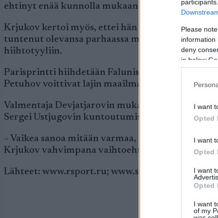
participants
ehtinyt enää kunnolla mukaan, kun Pellegrino ny
Downstream 
Krjukov kertoi myös, ettei hän ennen Falunin kiso
Please note
tuntenut olevansa parhaassa mahdollisessa kunno
information 
deny consent
hiihtotyyliin.
in below Go
Parisprintti hiihdetään Falunissa vapaalla hiihtot
Petuhov voittivat lajin maailmanmestaruuden Va
Persona
Valmentaja Devjatjarovin mukaan parisprintin 
I want t
Sergei Ustjugovin kuntoutumisesta sairastelun jä
Opted 
– Vaikea sanoa mitään varmaa, mutta jos Ustjugo
I want t
Krjukov vahvimpana vaihtoehtona, siteeraa Team
Opted 
I want 
Lähteet: www.rsport.ru; www.sport-ekspress.ru
Advertis
Opted 
I want t
of my P
was col