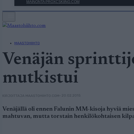
MAINONTA PROXCSKIING.COM
MAASTOHIIHTO
Venäjän sprintti
mutkistui
• 20.02.2015
KIRJOITTAJA MAASTOHIIHTO.COM
Venäjällä oli ennen Falunin MM-kisoja hyviä mi
mahtuvan, mutta torstain henkilökohtaisen kilpai