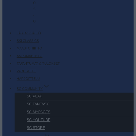
0
2
-
0
JÄSENSISÄLTÖ
SKI CLASSICS
MAASTOHIIHTO
AMPUMAHIIHTO
TAPAHTUMAT & TULOKSET
VARUSTEET
HARJOITTELU
SC COMMUNITY
SC PLAY
SC FANTASY
SC MYPAGES
SC YOUTUBE
SC STORE