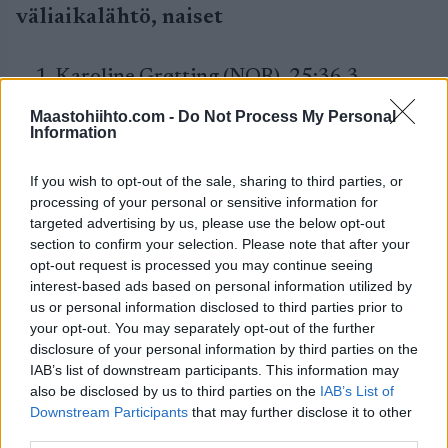
väliaikalähtö, naiset
Karoline Grøtting (NOR), 25:36.3
Julie Myhre (NOR), +24.0
Maastohiihto.com -
Do Not Process My Personal
Margrethe Bergane (NOR), +28.6
Information
Mali Eidnes Bakken (NOR), +31.2
Louise Lindström (SWE), +31.8
If you wish to opt-out of the sale, sharing to third parties, or
processing of your personal or sensitive information for
Naisten kisan tulokset näet
tästä.
targeted advertising by us, please use the below opt-out
section to confirm your selection. Please note that after your
opt-out request is processed you may continue seeing
interest-based ads based on personal information utilized by
us or personal information disclosed to third parties prior to
your opt-out. You may separately opt-out of the further
disclosure of your personal information by third parties on the
IAB’s list of downstream participants. This information may
also be disclosed by us to third parties on the
IAB’s List of
Downstream Participants
that may further disclose it to other
third parties.