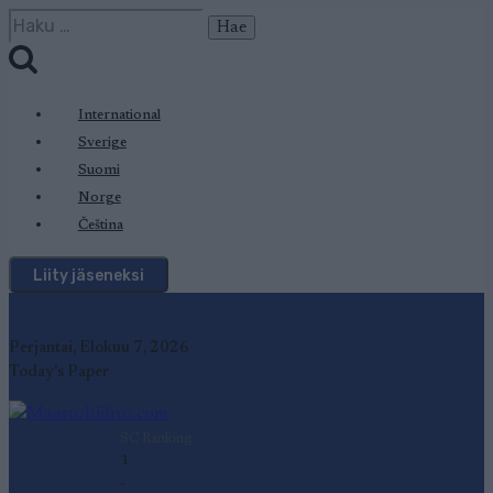
Siirry
Haku:
sisältöön
International
Sverige
Suomi
Norge
Čeština
Liity jäseneksi
Perjantai, Elokuu 7, 2026
Today's Paper
SC Ranking
1
-