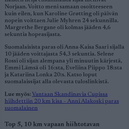
naisten neljä ensimmäistä sijaa menivät
Norjaan. Voitto meni samaan osoitteeseen
kuin eilen, kun Karoline Grøtting oli päivän
nopein voittaen Julie Myhren 24 sekunnilla.
Margrethe Bergane oli kolmas jääden 4,6
sekuntia hopeasijasta.
Suomalaisista paras oli Anna-Kaisa Saari sijalla
10 jääden voittajasta 54,3 sekuntia. Selene
Rossi oli sijan alempana yli minuutin kärjestä,
Emmi Lämsä oli 16:sta, Eveliina Piippo 18:sta
ja Katariina Lonka 20:s. Katso loput
suomalaissijat alla olevasta tuloslinkistä.
Lue myös:
Vantaan Skandinavia Cupissa
hiihdettiin 20 km kisa – Anni Alakoski paras
suomalainen
Top 5, 10 km vapaan hiihtotavan