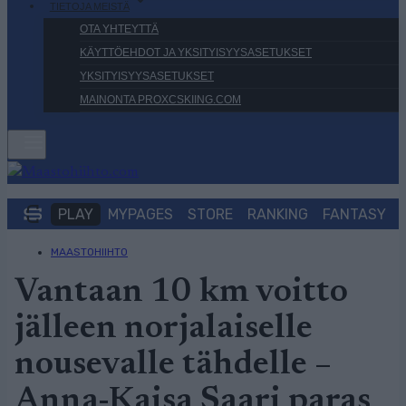
TIETOJA MEISTÄ
OTA YHTEYTTÄ
KÄYTTÖEHDOT JA YKSITYISYYSASETUKSET
YKSITYISYYSASETUKSET
MAINONTA PROXCSKIING.COM
PLAY
MYPAGES
STORE
RANKING
FANTASY
MAASTOHIIHTO
Vantaan 10 km voitto
jälleen norjalaiselle
nousevalle tähdelle –
Anna-Kaisa Saari paras