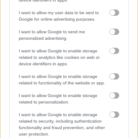
device identifiers in apps.
I want to allow my user data to be sent to
Google for online advertising purposes.
LUETUIMMAT
I want to allow Google to send me
personalized advertising.
I want to allow Google to enable storage
related to analytics like cookies on web or
device identifiers in apps.
LISÄÄ ARTIKKELEITA
I want to allow Google to enable storage
related to functionality of the website or app.
I want to allow Google to enable storage
Kuva: Thibaut/NordicFocus
related to personalization.
Sprintit hiihdettiin eilen Lake
I want to allow Google to enable storage
Placidissa – suomalaisilla ei
related to security, including authentication
asiaa finaaleihin
functionality and fraud prevention, and other
user protection.