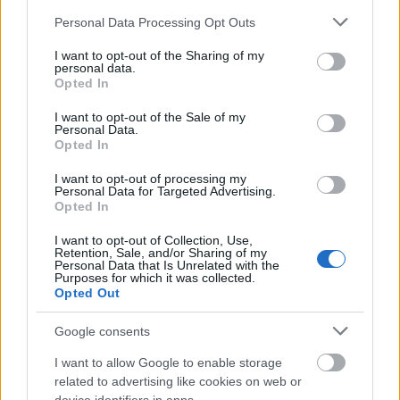
Please note that this website/app uses one or more Google
Personal Data Processing Opt Outs
services and may gather and store information including but
not limited to your visit or usage behaviour. You may click to
I want to opt-out of the Sharing of my
personal data.
grant or deny consent to Google and its third-party tags to
Opted In
use your data for below specified purposes in below Google
consent section.
I want to opt-out of the Sale of my
Personal Data.
Opted In
I want to opt-out of processing my
Personal Data for Targeted Advertising.
Opted In
Kuva: Vegard Wivestad Grøtt / BILDBYRÅN
I want to opt-out of Collection, Use,
Retention, Sale, and/or Sharing of my
Personal Data that Is Unrelated with the
Purposes for which it was collected.
Tilaa uutiskirjeemme
Opted Out
Google consents
I want to allow Google to enable storage
Tilaa
related to advertising like cookies on web or