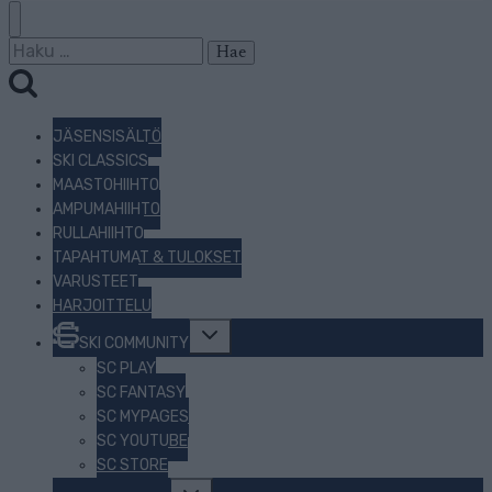
Haku:
JÄSENSISÄLTÖ
SKI CLASSICS
MAASTOHIIHTO
AMPUMAHIIHTO
RULLAHIIHTO
TAPAHTUMAT & TULOKSET
VARUSTEET
HARJOITTELU
Toggle
SKI COMMUNITY
child
menu
SC PLAY
SC FANTASY
SC MYPAGES
SC YOUTUBE
SC STORE
Toggle