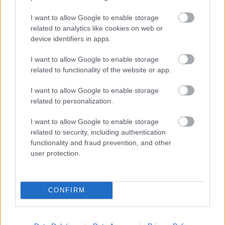
I want to allow Google to enable storage
related to analytics like cookies on web or
device identifiers in apps.
I want to allow Google to enable storage
related to functionality of the website or app.
Kuva: Thibaut/NordicFocus
I want to allow Google to enable storage
Sprintit hiihdettiin eilen Lake
related to personalization.
Placidissa – suomalaisilla ei asiaa
I want to allow Google to enable storage
finaaleihin
related to security, including authentication
functionality and fraud prevention, and other
MAAILMANCUP
|
MAASTOHIIHTO
22.03.2026
user protection.
Birken-voittajat jälleen ykkösiä
Marcialonga Bodøssä – Kati
CONFIRM
Roivas kauden parhaaseen
tulokseen
SKI CLASSICS
21.03.2026