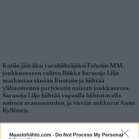
Kotiin jääväksi varahiihtäjäksi Falunin MM-
joukkueeseen valittu Riikka Sarasoja-Lilja
matkustaa tänään Ruotsiin ja hiihtää
ylihuomenna pariviestin naisten joukkueessa.
Sarasoja-Lilja hiihtää vapaalla hiihtotavalla
naisten avausosuuden, ja viestin ankkuroi Anne
Kyllönen.
Maastohiihto.com -
Do Not Process My Personal