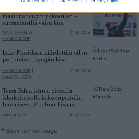
Data Deletion
Data Access
Privacy Policy
Eric Perrot varmisti
maailmancupin ykkössijan –
suomalaisilla vaisu kisa
AMPUMAHIIHTO
|
21.03.2026
MAAILMANCUP
Lake Placidissa hiihdettiin eilen
perinteisen kympin kisat
MAAILMANCUP
|
21.03.2026
MAASTOHIIHTO
Team Edux lähtee pienellä
iskukykyisellä kokoonpanolla
huomiseen Pro Tour-kisaan
SKI CLASSICS
20.03.2026
Back to Frontpage