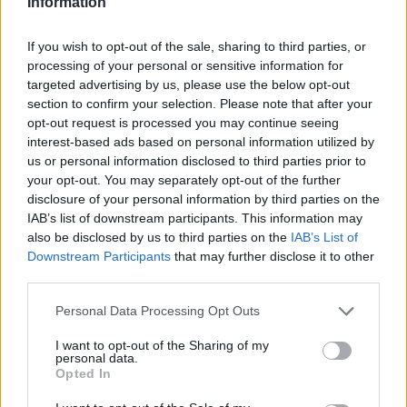
Information
If you wish to opt-out of the sale, sharing to third parties, or
Päävalmentaja Reijo Jylhän mukaan Sarasoja-
processing of your personal or sensitive information for
Liljan tulo Faluniin liittyy siihen, että hiihtäjien
targeted advertising by us, please use the below opt-out
kokonaiskuormitus pysyy kurissa. Huomenna
section to confirm your selection. Please note that after your
opt-out request is processed you may continue seeing
on ohjelmassa yhdistelmäkisa ja tiistaina
interest-based ads based on personal information utilized by
naisten vapaan hiihtotavan kymppi.
us or personal information disclosed to third parties prior to
your opt-out. You may separately opt-out of the further
Miesten pariviestissä hiihtävät Ville Nousiainen
disclosure of your personal information by third parties on the
ja Martti Jylhä.
IAB’s list of downstream participants. This information may
also be disclosed by us to third parties on the
IAB’s List of
Downstream Participants
that may further disclose it to other
(STT)
third parties.
Please note that this website/app uses one or more Google
Personal Data Processing Opt Outs
services and may gather and store information including but
not limited to your visit or usage behaviour. You may click to
I want to opt-out of the Sharing of my
personal data.
grant or deny consent to Google and its third-party tags to
Opted In
use your data for below specified purposes in below Google
consent section.