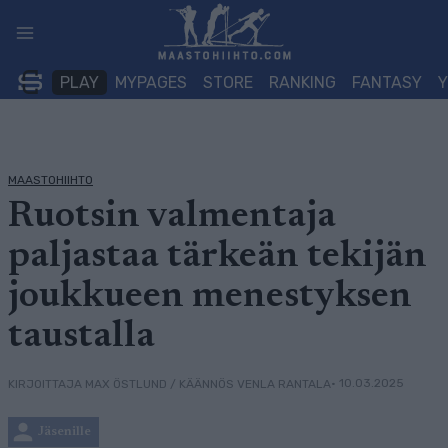
Siirry
sisältöön
PLAY
MYPAGES
STORE
RANKING
FANTASY
MAASTOHIIHTO
Ruotsin valmentaja
paljastaa tärkeän tekijän
joukkueen menestyksen
taustalla
• 10.03.2025
KIRJOITTAJA MAX ÖSTLUND / KÄÄNNÖS VENLA RANTALA
Jäsenille