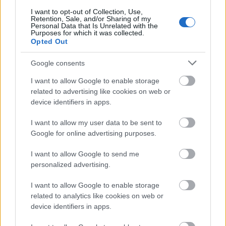
joustavamman strategian, hän sanoo.
I want to opt-out of Collection, Use,
Retention, Sale, and/or Sharing of my
Personal Data that Is Unrelated with the
Purposes for which it was collected.
Ruotsin joukkueessa uskotaan, että
Opted Out
mahdollisuus mukauttaa harjoittelua omien
tarpeiden mukaan yhdistettynä vahvaan
Google consents
joukkuehenkeen luo vankan pohjan
I want to allow Google to enable storage
huippusuorituksille. Kun jokainen urheilija voi
related to advertising like cookies on web or
valmistautua itselleen parhaalla tavalla ja
device identifiers in apps.
samalla hyödyntää joukkueen tukea,
mahdollisuudet menestykseen kasvavat
I want to allow my user data to be sent to
entisestään.
Google for online advertising purposes.
I want to allow Google to send me
personalized advertising.
Hiihdon MM-kisat 2025 –
I want to allow Google to enable storage
mitalitaulukko
related to analytics like cookies on web or
device identifiers in apps.
Hopea
Pronss
Yhteen