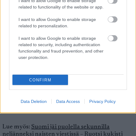
Maa
Kultaa
I want to allow Google to enable storage
a
ia
sä
related to functionality of the website or app.
Norja
6
7
4
17
I want to allow Google to enable storage
related to personalization.
Ruotsi
6
1
4
11
I want to allow Google to enable storage
Sveitsi
1
2
3
related to security, including authentication
functionality and fraud prevention, and other
user protection.
Suomi
1
1
2
Italia
1
1
CONFIRM
Yhdys
1
1
vallat
Data Deletion
Data Access
Privacy Policy
Saksa
1
1
Lue myös:
Suomi jäi puolella sekunnilla
neljänneksi naisten viestissä – Ruotsi kukisti