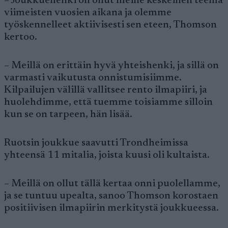
– Joukkuehenki on ollut meille keskeinen teema
viimeisten vuosien aikana ja olemme
työskennelleet aktiivisesti sen eteen, Thomson
kertoo.
– Meillä on erittäin hyvä yhteishenki, ja sillä on
varmasti vaikutusta onnistumisiimme.
Kilpailujen välillä vallitsee rento ilmapiiri, ja
huolehdimme, että tuemme toisiamme silloin
kun se on tarpeen, hän lisää.
Ruotsin joukkue saavutti Trondheimissa
yhteensä 11 mitalia, joista kuusi oli kultaista.
– Meillä on ollut tällä kertaa onni puolellamme,
ja se tuntuu upealta, sanoo Thomson korostaen
positiivisen ilmapiirin merkitystä joukkueessa.