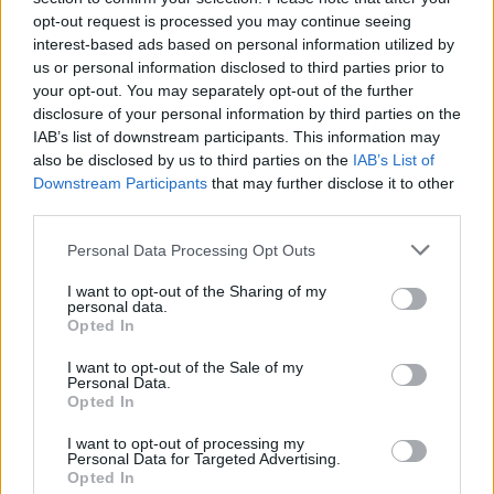
kaikki olemme halunneet olla hänen
opt-out request is processed you may continue seeing
ympärillään, Karlsson kertoi.
interest-based ads based on personal information utilized by
us or personal information disclosed to third parties prior to
your opt-out. You may separately opt-out of the further
Ruotsin joukkueella joustava
disclosure of your personal information by third parties on the
IAB’s list of downstream participants. This information may
strategia
also be disclosed by us to third parties on the
IAB’s List of
Downstream Participants
that may further disclose it to other
Toinen tärkeä näkökulma on se, miten urheilijat
third parties.
valmistautuvat mestaruuskilpailuihin. Tänä
Please note that this website/app uses one or more Google
Personal Data Processing Opt Outs
vuonna ennen MM-kilpailuja ruotsalaiset
services and may gather and store information including but
tekivät yksilöllisiä valintoja. Osa urheilijoista
not limited to your visit or usage behaviour. You may click to
I want to opt-out of the Sharing of my
personal data.
harjoitteli paljon korkealla, kun taas toiset
grant or deny consent to Google and its third-party tags to
Opted In
use your data for below specified purposes in below Google
suosivat harjoittelua merenpinnan tasolla.
consent section.
I want to opt-out of the Sale of my
Personal Data.
– Olemme antaneet urheilijoille enemmän
Opted In
vapautta sovittaa valmistautumisen heidän
I want to opt-out of processing my
omiin tarpeisiinsa. Korkeanpaikan harjoittelu ei
Personal Data for Targeted Advertising.
Opted In
toimi kaikille, joten olemme valinneet