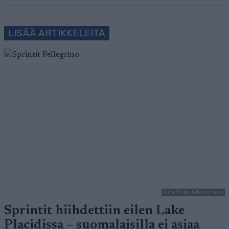
LISÄÄ ARTIKKELEITA
Kuva: Thibaut/NordicFocus
Sprintit hiihdettiin eilen Lake
Placidissa – suomalaisilla ei asiaa