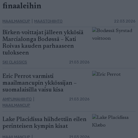
finaaleihin
MAAILMANCUP
|
MAASTOHIIHTO
22.03.2026
Birken-voittajat jälleen ykkösiä
Marcialonga Bodøssä – Kati
Roivas kauden parhaaseen
tulokseen
SKI CLASSICS
21.03.2026
Eric Perrot varmisti
maailmancupin ykkössijan –
suomalaisilla vaisu kisa
AMPUMAHIIHTO
|
21.03.2026
MAAILMANCUP
Lake Placidissa hiihdettiin eilen
perinteisen kympin kisat
MAAILMANCUP
|
21.03.2026