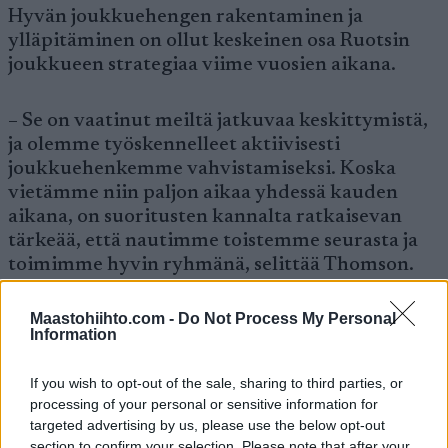
Hyvän joukkuehengen rakentaminen ja
ylläpitäminen on ollut keskeinen osa Ruotsin
joukkueen strategiaa viime vuosien aikana.
– Se on vaatinut meiltä jatkuvaa keskittymistä,
ja olemme työskennelleet aktiivisesti
joukkuehenkemme vahvistamiseksi. Koska
vietämme niin paljon aikaa yhdessä kauden
aikana, on suoritusten kannalta ratkaisevan
tärkeää, että nautimme toistemme seurasta ja
toimimme hyvin ryhmänä, selittää Thomson.
Maastohiihto.com -
Do Not Process My Personal
Myös Frida Karlsson vahvisti tämän sen jälkeen,
Information
kun hänen joukkuetoverinsa Ebba Andersson
voitti naisten skiathlonin.
If you wish to opt-out of the sale, sharing to third parties, or
processing of your personal or sensitive information for
– Viime päivinä Ebba on säteillyt energiaa, ja me
targeted advertising by us, please use the below opt-out
section to confirm your selection. Please note that after your