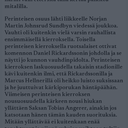
mitalilla.
Perinteisen osuus lähti liikkeelle Norjan
Martin Johnsrud Sundbyn viedessä joukkoa.
Vauhti oli kuitenkin vielä varsin rauhallista
ensimmäisellä kierroksella. Toisella
perinteisen kierroksella ruotsalaiset ottivat
komennon Daniel Rickardssonin johdolla ja se
näytti jo kunnon vauhdinpidolta. Perinteisen
kierroksen laskuosuudella takaisin stadionille
kävi kuitenkin ilmi, että Rickardssonilla ja
Marcus Hellnerillä oli heikko luisto suksissaan
ja he juuttuivat kärkiporukan häntäpäähän.
Viimeisen perinteisen kierroksen
nousuosuudella kärkeen nousi hiukan
yllättäen Saksan Tobias Angerer, ainakin jos
katsotaan hänen tämän kauden suorituksia.
Mitään yllättävää ei kuitenkaan enää