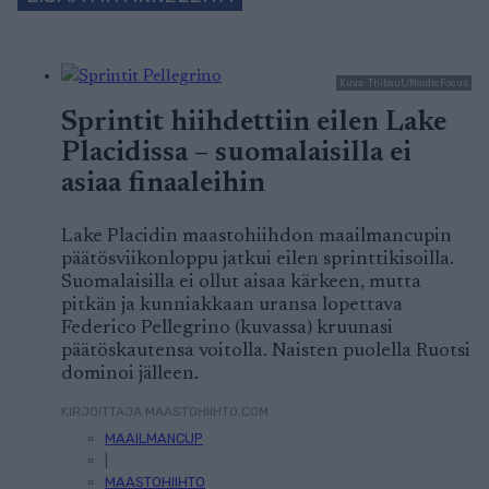
Kuva: Thibaut/NordicFocus
Sprintit hiihdettiin eilen Lake
Placidissa – suomalaisilla ei
asiaa finaaleihin
Lake Placidin maastohiihdon maailmancupin
päätösviikonloppu jatkui eilen sprinttikisoilla.
Suomalaisilla ei ollut aisaa kärkeen, mutta
pitkän ja kunniakkaan uransa lopettava
Federico Pellegrino (kuvassa) kruunasi
päätöskautensa voitolla. Naisten puolella Ruotsi
dominoi jälleen.
KIRJOITTAJA MAASTOHIIHTO.COM
MAAILMANCUP
|
MAASTOHIIHTO