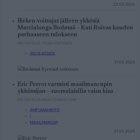
22.03.2026
Birken-voittajat jälleen ykkösiä
Marcialonga Bodøssä – Kati Roivas kauden
parhaaseen tulokseen
KIRJOITTAJA TEEMU VIRTANEN
SKI CLASSICS
21.03.2026
Eric Perrot varmisti maailmancupin
ykkössijan – suomalaisilla vaisu kisa
KIRJOITTAJA MAASTOHIIHTO.COM
AMPUMAHIIHTO
|
MAAILMANCUP
21.03.2026