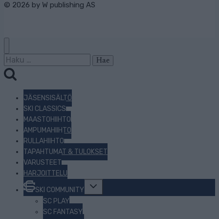
© 2026 by
W publishing AS
Haku:
JÄSENSISÄLTÖ
SKI CLASSICS
MAASTOHIIHTO
AMPUMAHIIHTO
RULLAHIIHTO
TAPAHTUMAT & TULOKSET
VARUSTEET
HARJOITTELU
Toggle
SKI COMMUNITY
child
menu
SC PLAY
SC FANTASY