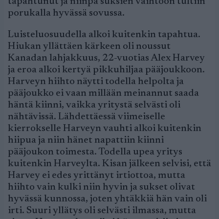
tapahtunut ja niinpä suksien vaihtoon tultiin
porukalla hyvässä sovussa.
Luisteluosuudella alkoi kuitenkin tapahtua.
Hiukan yllättäen kärkeen oli noussut
Kanadan lahjakkuus, 22-vuotias Alex Harvey
ja eroa alkoi kertyä pikkuhiljaa pääjoukkoon.
Harveyn hiihto näytti todella helpolta ja
pääjoukko ei vaan millään meinannut saada
häntä kiinni, vaikka yritystä selvästi oli
nähtävissä. Lähdettäessä viimeiselle
kierrokselle Harveyn vauhti alkoi kuitenkin
hiipua ja niin hänet napattiin kiinni
pääjoukon toimesta. Todella upea yritys
kuitenkin Harveylta. Kisan jälkeen selvisi, että
Harvey ei edes yrittänyt irtiottoa, mutta
hiihto vain kulki niin hyvin ja sukset olivat
hyvässä kunnossa, joten yhtäkkiä hän vain oli
irti. Suuri yllätys oli selvästi ilmassa, mutta