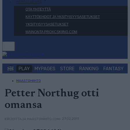
TIETOJA MEISTÄ
OTA YHTEYTTÄ
KÄYTTÖEHDOT JA YKSITYISYYSASETUKSET
YKSITYISYYSASETUKSET
MAINONTA PROXCSKIING.COM
PLAY
MYPAGES
STORE
RANKING
FANTASY
MAASTOHIIHTO
Petter Northug otti
omansa
• 27.02.2011
KIRJOITTAJA MAASTOHIIHTO.COM