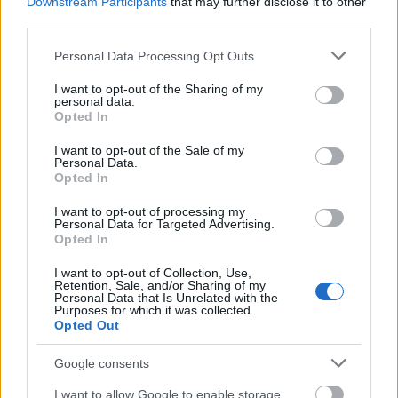
Downstream Participants
that may further disclose it to other
joka päättyi Lehtosen voittoon viimeisellä
third parties.
kierroksella, kun myös Varikselle iskivät
Please note that this website/app uses one or more Google
armottomat krampit viimeisellä kierroksella.
Personal Data Processing Opt Outs
services and may gather and store information including but
Miesten sijat olivat lopulta 43 ja 45. Maaliin
not limited to your visit or usage behaviour. You may click to
I want to opt-out of the Sharing of my
he tulivat nelisen minuuttia Northugin
personal data.
grant or deny consent to Google and its third-party tags to
Opted In
jälkeen, joka oli juuri päässyt ylös hangesta
use your data for below specified purposes in below Google
maattuaan siellä uupuneena useamman
consent section.
I want to opt-out of the Sale of my
minuutin.
Personal Data.
Opted In
Lopulta ei siis mitään uutta Oslon auringon
I want to opt-out of processing my
alla. Northug ja Norja voitti ja suomalaisilla
Personal Data for Targeted Advertising.
Opted In
meni jälleen hiukan alakanttiin. Saas nähdä,
mennäänkö samoissa merkeissä kisoissa
I want to opt-out of Collection, Use,
loppuun saakka… Kärkimiesten ja muiden
Retention, Sale, and/or Sharing of my
Personal Data that Is Unrelated with the
hiihtäjien kommentteja tulossa vielä
Purposes for which it was collected.
Opted Out
iltalukemiseksi.
Google consents
-Tero Viljanen, Holmenkollen
I want to allow Google to enable storage