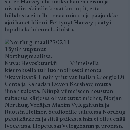
sitten Harveyn harmiksi hänen reisiin ja
nivusiin iski niin kovat krampit, että
hiihdosta ei tullut enää mitään ja pääjoukko
ajoi hänet kiinni. Pettynyt Harvey päätyi
lopulta kahdenneksitoista.
Täysin uupunut
Northug maalissa.
Kuva: Hevoskuuri.fi
Viimeisellä
kierroksella tuli luonnollisesti monta
iskuyritystä. Ensin yrittivät Italian Giorgio Di
Centa ja Kanadan Devon Kershaw, mutta
ilman tulosta. Niinpä viimeiseen nousuun
tultaessa kärjessä olivat tutut miehet, Norjan
Northug, Venäjän Maxim Vylegzhanin ja
Ruotsin Hellner. Stadionille tultaessa Northug
pääsi kärkeen ja siitä paikasta hän ei ollut enää
lyötävissä. Hopeaa sai Vylegzhanin ja pronssia