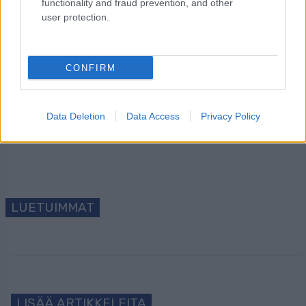
functionality and fraud prevention, and other
user protection.
Tilaa uutiskirjeemme
CONFIRM
Tilaa
Data Deletion
Data Access
Privacy Policy
LUETUIMMAT
LISÄÄ ARTIKKELEITA