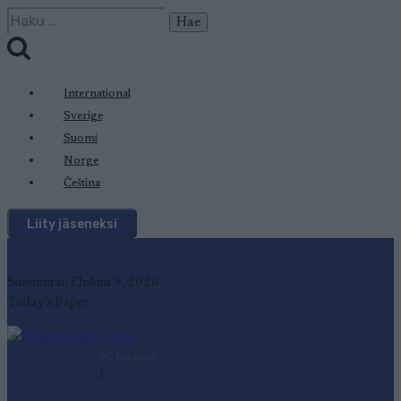
Siirry
Haku:
sisältöön
International
Sverige
Suomi
Norge
Čeština
Liity jäseneksi
Sunnuntai, Elokuu 9, 2026
Today's Paper
SC Ranking
1
-