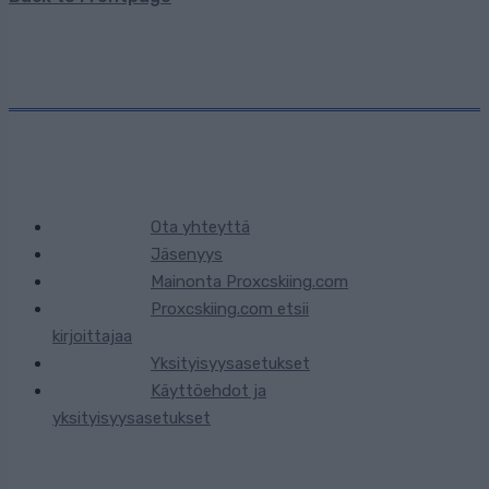
Ota yhteyttä
Jäsenyys
Mainonta Proxcskiing.com
Proxcskiing.com etsii
kirjoittajaa
Yksityisyysasetukset
Käyttöehdot ja
yksityisyysasetukset