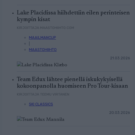
Lake Placidissa hiihdettiin eilen perinteisen
kympin kisat
KIRJOITTAJA MAASTOHIIHTO.COM
MAAILMANCUP
|
MAASTOHIIHTO
21.03.2026
Team Edux lähtee pienellä iskukykyisellä
kokoonpanolla huomiseen Pro Tour-kisaan
KIRJOITTAJA TEEMU VIRTANEN
SKI CLASSICS
20.03.2026