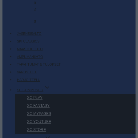
0
2
-
0
JÄSENSISÄLTÖ
SKI CLASSICS
MAASTOHIIHTO
AMPUMAHIIHTO
TAPAHTUMAT & TULOKSET
VARUSTEET
HARJOITTELU
SC COMMUNITY
SC PLAY
SC FANTASY
SC MYPAGES
SC YOUTUBE
SC STORE