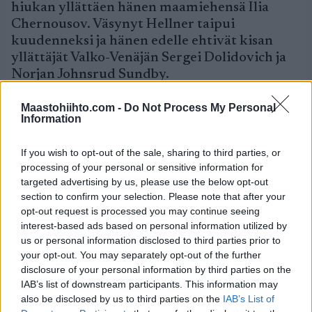
hiukan yllättäen hänen maamiehensä Ilia
Chernousov. Väsynyt Hellner taipui
kuudenneksi ja hänen edelle ehtivät kisan
yllättäjät Valko-Venäjän Sergei Dolidovich ja
Norjan Johnsrud Sundby.
Suomalaisista Matti Heikkinen oli koko kisan
Maastohiihto.com -
Do Not Process My Personal
Information
ajan hyvissä asemissa kärjen tuntumassa ja
hänen meno olikin parasta pitkään aikaan.
If you wish to opt-out of the sale, sharing to third parties, or
Ihan riittävän vahva hän ei kuitenkaan ollut
processing of your personal or sensitive information for
kisan ratkaisuvaiheessa, joten hän juuttui
targeted advertising by us, please use the below opt-out
porukan hännille ollen lopulta 18. Tero Similä
section to confirm your selection. Please note that after your
roikkui hienosti mukana pääjoukossa lähes
opt-out request is processed you may continue seeing
loppuun saakka taktiikkansa mukaan, mutta
interest-based ads based on personal information utilized by
sitten häneenkin iski krampit ja porukka
us or personal information disclosed to third parties prior to
karkasi. Maaliin hän tuli lopulta sijalla 28,
your opt-out. You may separately opt-out of the further
disclosure of your personal information by third parties on the
mitä voidaan pitää varsin hyvänä
IAB’s list of downstream participants. This information may
suorituksena. Lari Lehtonen ja Kari Varis
also be disclosed by us to third parties on the
IAB’s List of
kävivät oman jäsentenvälisen kamppailunsa,