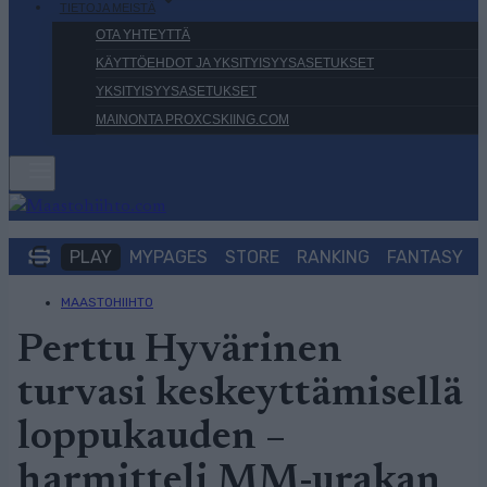
TIETOJA MEISTÄ
OTA YHTEYTTÄ
KÄYTTÖEHDOT JA YKSITYISYYSASETUKSET
YKSITYISYYSASETUKSET
MAINONTA PROXCSKIING.COM
PLAY
MYPAGES
STORE
RANKING
FANTASY
MAASTOHIIHTO
Perttu Hyvärinen
turvasi keskeyttämisellä
loppukauden –
harmitteli MM-urakan