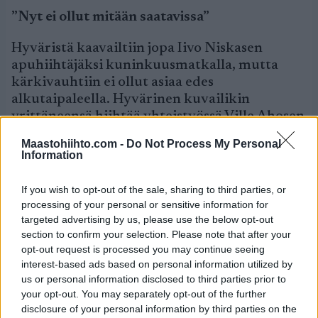
”Nyt ei ollut mitään saatavissa”
Hyväristä kaavailtiin jopa Iivo Niskasen
apuhiihtäjäksi kuninkuusmatkalla, mutta
kärkivauhtiin ei ollut asiaa edes
alkutaipaleella. Hyvärinen kuvailikin
yrittäneensä hiihtää yhteistyössä Ville Ahosen
(keskeytti) ja Ristomatti Hakolan (33:s) kanssa.
Maastohiihto.com -
Do Not Process My Personal
Information
– Villen ja ”Risen” kanssa yritimme
joukkuetaktiikkaa. Odottelin poikia, mutta
If you wish to opt-out of the sale, sharing to third parties, or
eivät he saaneet kiinni.
processing of your personal or sensitive information for
targeted advertising by us, please use the below opt-out
Hyvärinen on maailmancupissa parhaana
section to confirm your selection. Please note that after your
suomalaismiehenä 18:ntena. Kilpailuja riittää
opt-out request is processed you may continue seeing
vielä kierrettäväksi.
interest-based ads based on personal information utilized by
us or personal information disclosed to third parties prior to
– Ei ollut järkeä jatkaa kisaa, koska sillä sijalla
your opt-out. You may separately opt-out of the further
disclosure of your personal information by third parties on the
ei olisi saanut mitään. Maailmancup jatkuu jo