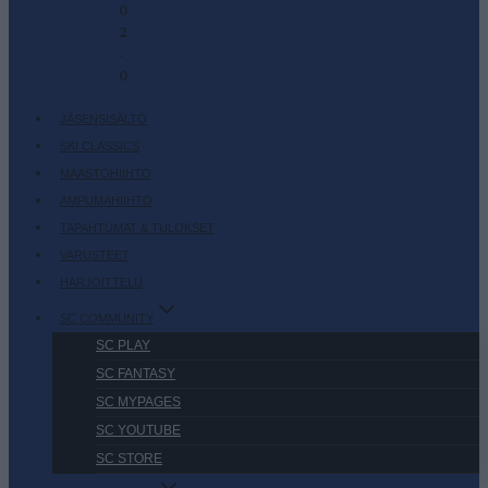
0
2
-
0
JÄSENSISÄLTÖ
SKI CLASSICS
MAASTOHIIHTO
AMPUMAHIIHTO
TAPAHTUMAT & TULOKSET
VARUSTEET
HARJOITTELU
SC COMMUNITY
SC PLAY
SC FANTASY
SC MYPAGES
SC YOUTUBE
SC STORE