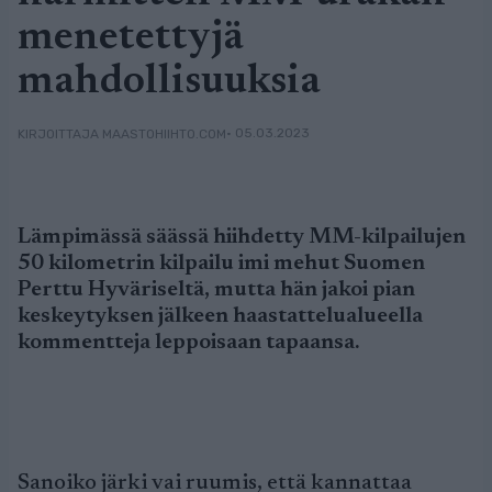
menetettyjä
mahdollisuuksia
• 05.03.2023
KIRJOITTAJA MAASTOHIIHTO.COM
Lämpimässä säässä hiihdetty MM-kilpailujen
50 kilometrin kilpailu imi mehut Suomen
Perttu Hyväriseltä, mutta hän jakoi pian
keskeytyksen jälkeen haastattelualueella
kommentteja leppoisaan tapaansa.
Sanoiko järki vai ruumis, että kannattaa