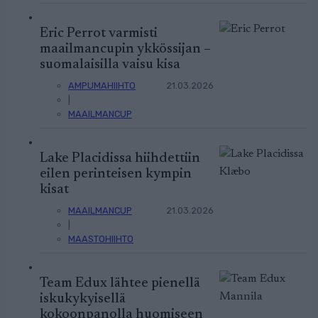
Eric Perrot varmisti
maailmancupin ykkössijan –
suomalaisilla vaisu kisa
AMPUMAHIIHTO
21.03.2026
|
MAAILMANCUP
Lake Placidissa hiihdettiin
eilen perinteisen kympin
kisat
MAAILMANCUP
21.03.2026
|
MAASTOHIIHTO
Team Edux lähtee pienellä
iskukykyisellä
kokoonpanolla huomiseen