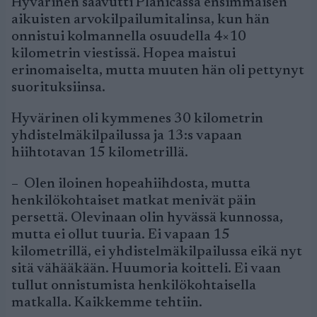
Hyvärinen saavutti Planicassa ensimmäisen
aikuisten arvokilpailumitalinsa, kun hän
onnistui kolmannella osuudella 4×10
kilometrin viestissä. Hopea maistui
erinomaiselta, mutta muuten hän oli pettynyt
suorituksiinsa.
Hyvärinen oli kymmenes 30 kilometrin
yhdistelmäkilpailussa ja 13:s vapaan
hiihtotavan 15 kilometrillä.
– Olen iloinen hopeahiihdosta, mutta
henkilökohtaiset matkat menivät päin
persettä. Olevinaan olin hyvässä kunnossa,
mutta ei ollut tuuria. Ei vapaan 15
kilometrillä, ei yhdistelmäkilpailussa eikä nyt
sitä vähääkään. Huumoria koitteli. Ei vaan
tullut onnistumista henkilökohtaisella
matkalla. Kaikkemme tehtiin.