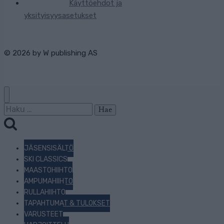
Käyttöehdot ja
yksityisyysasetukset
© 2026 by
W publishing AS
Haku:
JÄSENSISÄLTÖ
SKI CLASSICS
MAASTOHIIHTO
AMPUMAHIIHTO
RULLAHIIHTO
TAPAHTUMAT & TULOKSET
VARUSTEET