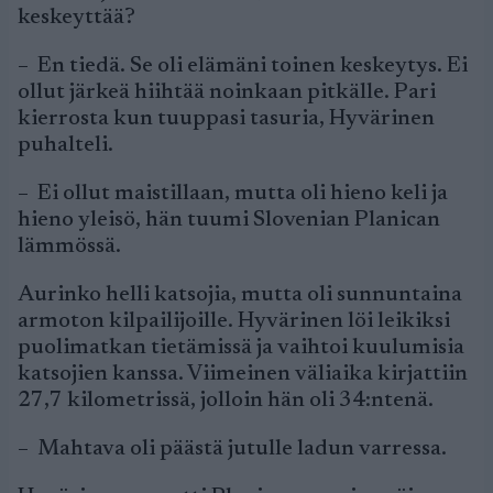
keskeyttää?
– En tiedä. Se oli elämäni toinen keskeytys. Ei
ollut järkeä hiihtää noinkaan pitkälle. Pari
kierrosta kun tuuppasi tasuria, Hyvärinen
puhalteli.
– Ei ollut maistillaan, mutta oli hieno keli ja
hieno yleisö, hän tuumi Slovenian Planican
lämmössä.
Aurinko helli katsojia, mutta oli sunnuntaina
armoton kilpailijoille. Hyvärinen löi leikiksi
puolimatkan tietämissä ja vaihtoi kuulumisia
katsojien kanssa. Viimeinen väliaika kirjattiin
27,7 kilometrissä, jolloin hän oli 34:ntenä.
– Mahtava oli päästä jutulle ladun varressa.