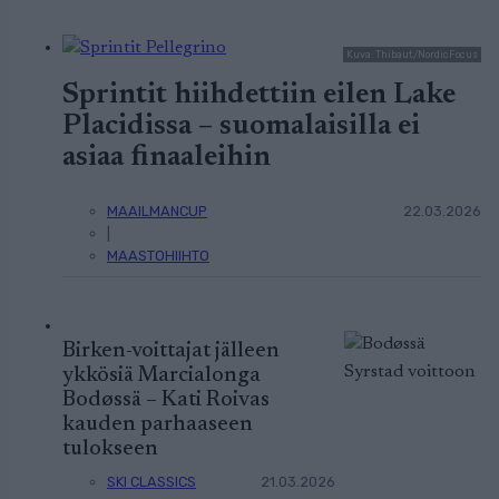
Kuva: Thibaut/NordicFocus
Sprintit hiihdettiin eilen Lake
Placidissa – suomalaisilla ei
asiaa finaaleihin
MAAILMANCUP
22.03.2026
|
MAASTOHIIHTO
Birken-voittajat jälleen
ykkösiä Marcialonga
Bodøssä – Kati Roivas
kauden parhaaseen
tulokseen
SKI CLASSICS
21.03.2026