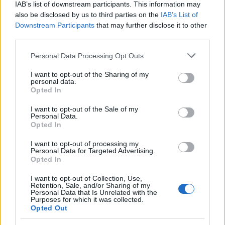
IAB’s list of downstream participants. This information may
tulevana viikonloppuna ja taistelen
also be disclosed by us to third parties on the
IAB’s List of
normaalimatkojen cupissa ihan ok sijalla,
Downstream Participants
that may further disclose it to other
normaalimatkojen cupin kauden 12:nneksi
third parties.
paras hiihtäjä tuumi.
Please note that this website/app uses one or more Google
Personal Data Processing Opt Outs
services and may gather and store information including but
– Nyt ei ollut mitään saatavissa. Lähdin
not limited to your visit or usage behaviour. You may click to
I want to opt-out of the Sharing of my
hiihtämään kymppisakkiin joka kilpailussa,
personal data.
grant or deny consent to Google and its third-party tags to
eikä nyt ollut mahdollisuuksia sinne.
Opted In
use your data for below specified purposes in below Google
consent section.
I want to opt-out of the Sale of my
Kesken haastattelun Hyvärinen kääntyi ladun
Personal Data.
puoleen ja kannusti Niskasta, joka taisteli
Opted In
tuossa vaiheessa vielä mitalista.
I want to opt-out of processing my
Personal Data for Targeted Advertising.
Niskanen jäi lopulta kuudenneksi. Norjan Pål
Opted In
Golberg voitti maailmanmestaruuden,
I want to opt-out of Collection, Use,
Johannes Hösflot Kläbo oli toinen ja Ruotsin
Retention, Sale, and/or Sharing of my
Personal Data that Is Unrelated with the
William Poromaa kolmas.
Purposes for which it was collected.
Opted Out