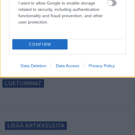
I want to allow Google to enable storage
related to security, including authentication
Tilaa uutiskirjeemme
functionality and fraud prevention, and other
user protection.
Tilaa
CONFIRM
Data Deletion
Data Access
Privacy Policy
LUETUIMMAT
LISÄÄ ARTIKKELEITA