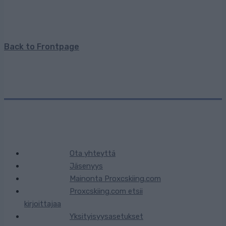
Back to Frontpage
Ota yhteyttä
Jäsenyys
Mainonta Proxcskiing.com
Proxcskiing.com etsii
kirjoittajaa
Yksityisyysasetukset