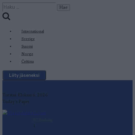
Siirry
Haku:
sisältöön
International
Sverige
Suomi
Norge
Čeština
Liity jäseneksi
Torstai, Elokuu 6, 2026
Today's Paper
SC Ranking
1
-