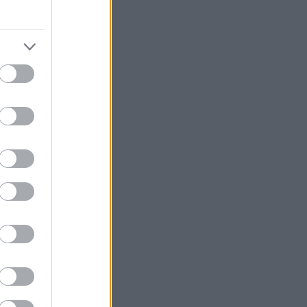
eitsin
uudella.
ytisivät
ena