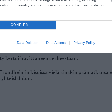
lessä, Lylynperä vakuutti.
cation functionality and fraud prevention, and other user protection.
 arvokisoissa. Hän ei yllättynyt alusta alkaen vau
 Hänelle tuli kuitenkin pieni kömmähdys reitinvalin
CONFIRM
n perinteisen reitille ja joutui palaamaan pienen
Data Deletion
Data Access
Privacy Policy
y kertoi huvittuneena erheestään.
Trondheimin kisoissa vielä ainakin päämatkansa el
 yhteislähdön.