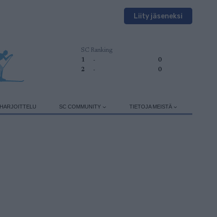
Liity jäseneksi
SC Ranking
1
-
0
2
-
0
HARJOITTELU
SC COMMUNITY
TIETOJA MEISTÄ