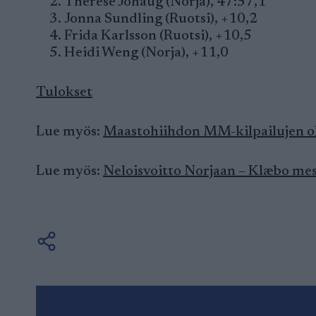
Therese Johaug (Norja), 47:57,1
Jonna Sundling (Ruotsi), +10,2
Frida Karlsson (Ruotsi), +10,5
Heidi Weng (Norja), +11,0
Tulokset
Lue myös:
Maastohiihdon MM-kilpailujen oh
Lue myös:
Neloisvoitto Norjaan – Klæbo mes