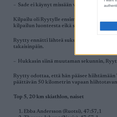
– Sade ei käynyt missään vaiheessa edes mie
authenti
Kilpailu oli Ryytylle ensimmäinen aikuisten
kilpailun luonteesta eikä sateisesta säästä.
Ryytty ennätti lähteä suksien vaihdon jälkee
takaisinpäin.
– Hukkasin siinä muutaman sekunnin, Ryytt
Ryytty odottaa, että hän pääsee hiihtämään 
päättävän 50 kilometrin vapaan hiihtotavan
Top 5, 20 km skiathlon, naiset
Ebba Andersson (Ruotsi), 47:57,1