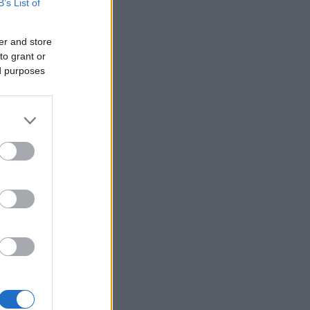
B’s List of
er and store
to grant or
ed purposes
sistaan
on,
 eroa
la yli
ppa toimi