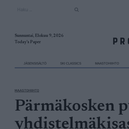
Siirry
Haku:
sisältöön
Sunnuntai, Elokuu 9, 2026
Today's Paper
JÄSENSISÄLTÖ
SKI CLASSICS
MAASTOHIIHTO
MAASTOHIIHTO
Pärmäkosken pu
yhdistelmäkisa