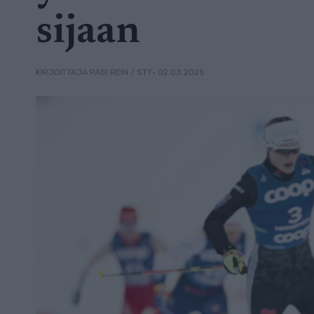
sijaan
• 02.03.2025
KIRJOITTAJA PASI REIN / STT