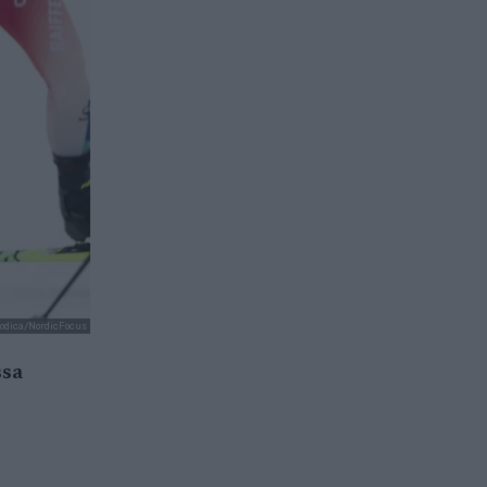
odica/NordicFocus
ssa