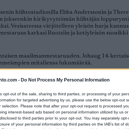
senin hiihtostadionilla Ebba Anderssonin ja There
n jokseenkin kirikyvyttömän hiihtäjän loppurynt
ksi. Vesisateessa värjötelleen yleisön hurja kannu
mestaruus karkasi Ruotsiin ja kotiyleisön suosikki 
ohtaisen maailmanmestaruuden. Johaug 14-kertai
immeämpien mitaliensa lukumäärää.
ilun kahdelle kirikyvyttömälle käsittämättömäll
hto.com -
Do Not Process My Personal Information
Sundling näytti hiihtelevän vahvana kirinaisena
 ahtautua stadionin kiperässä mutkassa ohituspaik
to opt-out of the sale, sharing to third parties, or processing of your per
formation for targeted advertising by us, please use the below opt-out s
r selection. Please note that after your opt-out request is processed y
alla Norjan Heidi Wengiltä jalat alta.
eing interest-based ads based on personal information utilized by us or
disclosed to third parties prior to your opt-out. You may separately opt-
losure of your personal information by third parties on the IAB’s list of
jälkeen pronssiin ennen joukkuetoveriaan Frida