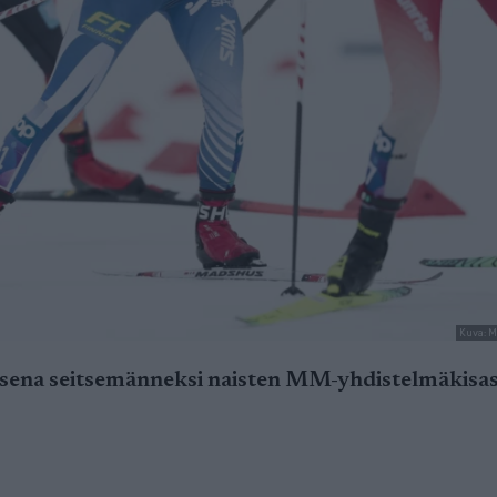
Kuva: M
isena seitsemänneksi naisten MM-yhdistelmäkisa