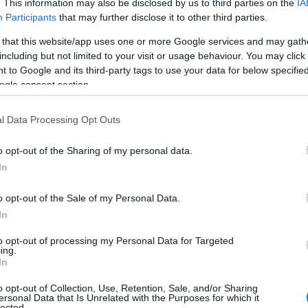
. This information may also be disclosed by us to third parties on the
IA
Participants
that may further disclose it to other third parties.
 that this website/app uses one or more Google services and may gath
including but not limited to your visit or usage behaviour. You may click 
 to Google and its third-party tags to use your data for below specifi
eensa kauden parhaasta kunnostaan, vaikka jäi
ogle consent section.
en tuntumassa, mutta pito alkoi heiketä hänen suk
l Data Processing Opt Outs
o opt-out of the Sharing of my personal data.
 Viimeisellä jyrkällä eroa kärkeen tuli jo tosi palj
In
o opt-out of the Sale of my Personal Data.
 eikä hän kyennyt kuromaan vapaan osuuden alussa
In
 vetohommiin, ja ero kärkeen venyi jäisellä radal
to opt-out of processing my Personal Data for Targeted
ing.
In
yvin liikkeelle. Olen siihen tyytyväinen. Myös kro
o opt-out of Collection, Use, Retention, Sale, and/or Sharing
ersonal Data that Is Unrelated with the Purposes for which it
lected.