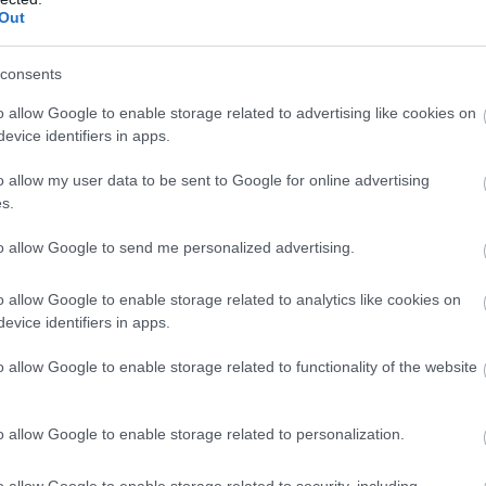
Out
 Astrid Öyre Slindiä ja ohitti norjalaisen, mutta Sv
 edelleen.
consents
o allow Google to enable storage related to advertising like cookies on
änen päämatkalleen eli perinteisen kympille, joka
evice identifiers in apps.
ihtovireen lisäksi suksien liukkaus perinteisen os
o allow my user data to be sent to Google for online advertising
s.
to allow Google to send me personalized advertising.
tty 28:s ja Katri Lylynperä 41:s. Monet katsojat h
ijat eivät valittaneet olosuhteista.
o allow Google to enable storage related to analytics like cookies on
evice identifiers in apps.
a tarvinnut stressata, Kähärä naurahti hyväntuulis
o allow Google to enable storage related to functionality of the website
o allow Google to enable storage related to personalization.
o allow Google to enable storage related to security, including