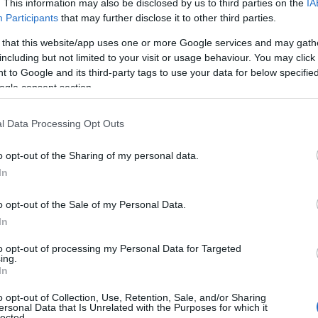
. This information may also be disclosed by us to third parties on the
IA
ä. Olen 29-vuotias enkä ole aikaisemmin viettänyt
Participants
that may further disclose it to other third parties.
mielenkiintoista nähdä, voiko korkealla harjoittelu
ittävä testata, koska tulevalla kaudella ei ole kov
 that this website/app uses one or more Google services and may gath
including but not limited to your visit or usage behaviour. You may click 
udun hyvin korkeaan ilma-alaan,” kertoo Dahlqvist,
 to Google and its third-party tags to use your data for below specifi
yssä, USA:ssa, yhdessä kumppaninsa amerikkalaisen 
ogle consent section.
on voiman kehittämiseksi. Aiemmin olen ollut hyv
l Data Processing Opt Outs
rtalon suhteen voin ylläpitää tekniikkaani parem
o opt-out of the Sharing of my personal data.
jon energiaa kilpailuissa. Ylävartalon voima on eri
In
 vuorotahdissa sekä luisteluhiihdon eri tekniikois
, se on yritettävä tehdä. Ylävartalon voima ja kes
o opt-out of the Sale of my Personal Data.
hittyä eniten verrattuna kilpakumppaneihini.”
In
tin maailmancupin kokonaiskilpailun toisen kerran
to opt-out of processing my Personal Data for Targeted
aisu jäi Lahden kisoihin, jossa hän kävi jännittävän
ing.
In
nssa. Nähtäväksi jää, kuinka tiukka taistelu ruotsa
ttiradoilla.
o opt-out of Collection, Use, Retention, Sale, and/or Sharing
ersonal Data that Is Unrelated with the Purposes for which it
lected.