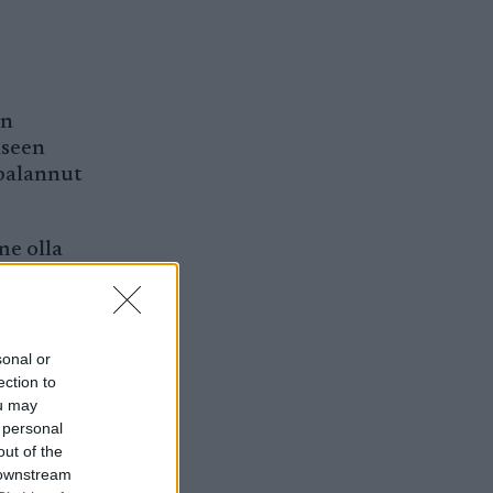
an
kseen
palannut
me olla
oisin,
alla. On
sonal or
me vuonna
ection to
ou may
 personal
out of the
 downstream