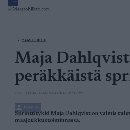
MAASTOHIIHTO
Maja Dahlqvist
peräkkäistä spr
• 01.11.2023
KIRJOITTAJA TEEMU VIRTANEN
Jäsenille
Sprinttitykki Maja Dahlqvist on valmis tul
maajoukkuetoiminnassa.