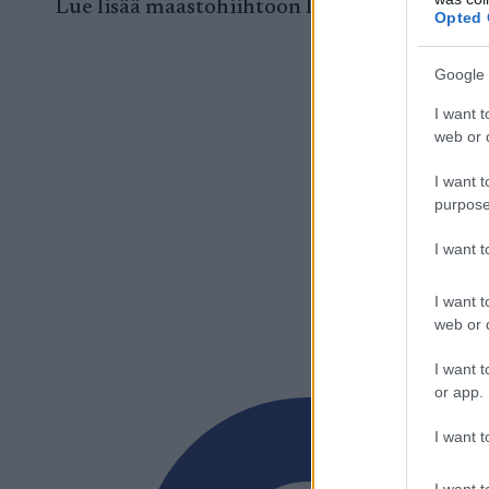
Lue lisää maastohiihtoon liittyviä artikkele
Opted 
Google 
I want t
web or d
I want t
purpose
I want 
I want t
web or d
I want t
or app.
I want t
I want t