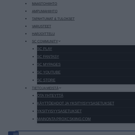
MAASTOHIIHTO
AMPUMAHIIHTO
TAPAHTUMAT & TULOKSET
VARUSTEET
HARJOITTELU
SC COMMUNITY
SC PLAY
SC FANTASY
SC MYPAGES
SC YOUTUBE
SC STORE
TIETOJA MEISTÄ
OTA YHTEYTTÄ
KÄYTTÖEHDOT JA YKSITYISYYSASETUKSET
YKSITYISYYSASETUKSET
MAINONTA PROXCSKIING.COM