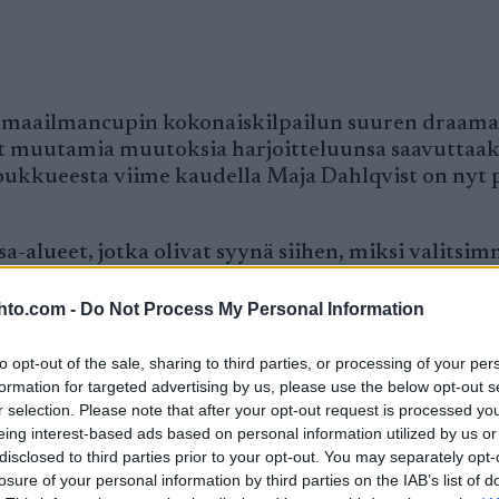
in maailmancupin kokonaiskilpailun suuren draam
yt muutamia muutoksia harjoitteluunsa saavuttaa
oukkueesta viime kaudella Maja Dahlqvist on nyt 
alueet, jotka olivat syynä siihen, miksi valitsim
leet kuulluiksi maajoukkueen johdon taholta. San
t pienempi ryhmä. Viimeisestä neljästätoista
hto.com -
Do Not Process My Personal Information
en voittamina, mikä osoittaa, että meillä on jotain
sa. Uskon, että olemme tehneet sen nyt hyvällä tav
to opt-out of the sale, sharing to third parties, or processing of your per
ekä joukkueessa että sen ulkopuolella. Kun olin vii
formation for targeted advertising by us, please use the below opt-out s
r selection. Please note that after your opt-out request is processed y
 joukkuepanosta,” sanoo Dahlqvist
Langd.se
:lle.
eing interest-based ads based on personal information utilized by us or
disclosed to third parties prior to your opt-out. You may separately opt-
a kautta varten?
losure of your personal information by third parties on the IAB’s list of