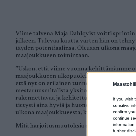
Viime talvena Maja Dahlqvist voitti sprint
jälkeen. Tulevaa kautta varten hän on tehn
täyden potentiaalinsa. Oltuaan ulkona maaj
maajoukkueen toimintaan.
”Uskon, että viime vuonna kehittämämme osa-
maajoukkueen ulkopuolella, ovat todella tul
että nyt on erilainen tunne, ja olemme ollee
Maastohii
mestaruusmitalista yksitoista on tullut naist
rakennettavaa ja kehitettävää tulevaisuudes
If you wish 
tietysti aina hyviä ja huonoja puolia olla s
sensitive in
confirm you
ulkona maajoukkueesta, kaipasin kuitenkin
continue se
information 
Mitä harjoitusmuutoksia olet tehnyt tuleva
further disc