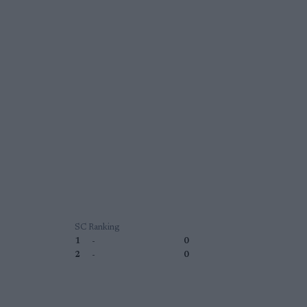
SC Ranking
1
-
0
2
-
0