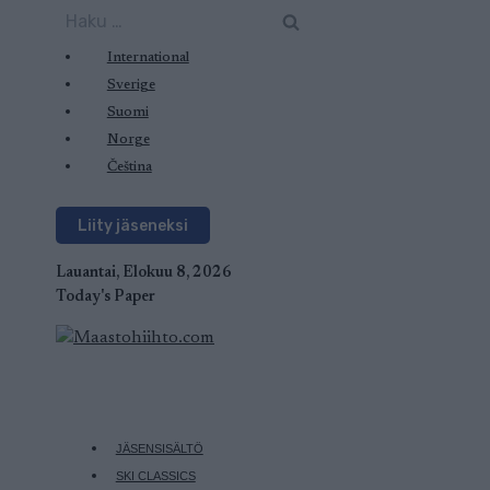
Siirry
Haku:
sisältöön
International
Sverige
Suomi
Norge
Čeština
Liity jäseneksi
Lauantai, Elokuu 8, 2026
Today's Paper
JÄSENSISÄLTÖ
SKI CLASSICS