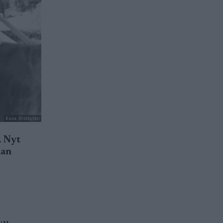
Kuva: Bildbyrån
. Nyt
aan