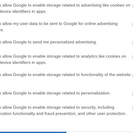
in
o allow Google to enable storage related to advertising like cookies on
l/min (lääketieteellisesti
järjetön
)
evice identifiers in apps.
o allow my user data to be sent to Google for online advertising
3:09 min/km vauhti 105 kilolla!)
s.
joittelussa, käytännössä maratonvalmistautumista
odessa
to allow Google to send me personalized advertising.
o allow Google to enable storage related to analytics like cookies on
evice identifiers in apps.
a)
o allow Google to enable storage related to functionality of the website
a 100 kg:n kehonpainolla
o allow Google to enable storage related to personalization.
o allow Google to enable storage related to security, including
cation functionality and fraud prevention, and other user protection.
 pituisia (40 km) lenkkejä harjoittelussa
a kuntoharjoittelua