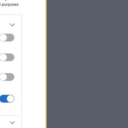
lle.
ed purposes
uin Bjørn
t