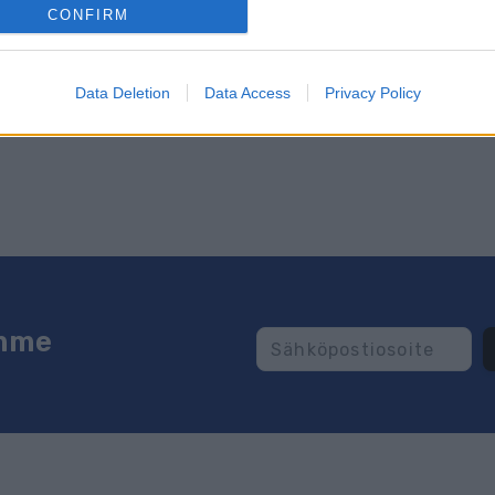
CONFIRM
s
ProXCskiing.com
-sivustolta.
Data Deletion
Data Access
Privacy Policy
emme