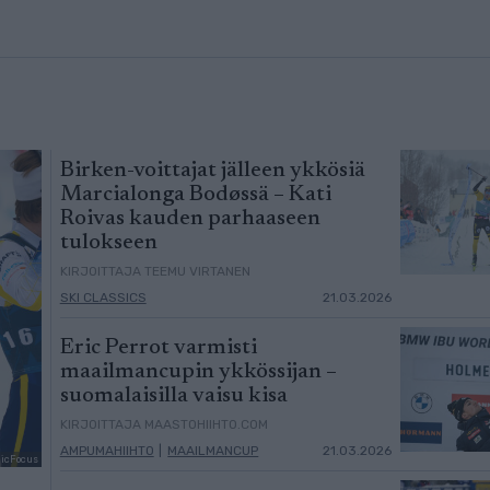
Birken-voittajat jälleen ykkösiä
Marcialonga Bodøssä – Kati
Roivas kauden parhaaseen
tulokseen
KIRJOITTAJA TEEMU VIRTANEN
SKI CLASSICS
21.03.2026
Eric Perrot varmisti
maailmancupin ykkössijan –
suomalaisilla vaisu kisa
KIRJOITTAJA MAASTOHIIHTO.COM
AMPUMAHIIHTO
|
MAAILMANCUP
21.03.2026
dicFocus