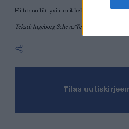
Hiihtoon liittyviä artikkeleja voit lukea myö
Teksti: Ingeborg Scheve/Teemu Virtanen
Tilaa uutiskirje