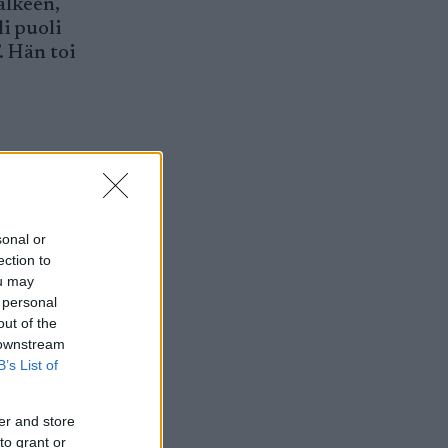
älkeen,
li puoli
. Hän toi
 sekä
sonal or
ection to
ou may
 personal
out of the
 downstream
B’s List of
er and store
to grant or