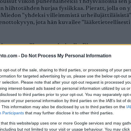
ussut viikon puheenaiheeksi Yhdysvalloissa sen j
n hiihtotähden hurjaa fysiikkaa. Pieratt, jolla on y
 Miedon ”yhdeksi villeimmistä urheilujättiläisistä”
enottokyvyn, jota hän kuvailee ”lääketieteellisesti
Armstrongilla uransa huipulla, Pieratt sanoo.
hto.com -
Do Not Process My Personal Information
ilökohtaisen ennätyksen 10 kilometrin juoksussa
n.
to opt-out of the sale, sharing to third parties, or processing of your per
formation for targeted advertising by us, please use the below opt-out s
r selection. Please note that after your opt-out request is processed y
tt lisää.
eing interest-based ads based on personal information utilized by us or
disclosed to third parties prior to your opt-out. You may separately opt-
losure of your personal information by third parties on the IAB’s list of
. This information may also be disclosed by us to third parties on the
IA
Participants
that may further disclose it to other third parties.
ttä esitetyt luvut pitävät paikkansa.
 that this website/app uses one or more Google services and may gath
including but not limited to your visit or usage behaviour. You may click 