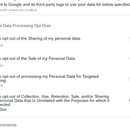
, että olen erityinen, 75-vuotias sanoo Ilta-Sanomi
 to Google and its third-party tags to use your data for below specifi
ogle consent section.
keuhkot, mitattu Ruotsissa, hän toteaa.
l Data Processing Opt Outs
9–90 ml/kg/min. Se on tosin hieman alhaisempi k
o opt-out of the Sharing of my personal data.
 on kenties maailman korkein.
In
o opt-out of the Sale of my Personal Data.
In
to opt-out of processing my Personal Data for Targeted
ing.
n massakaudella): 132 kg
In
o opt-out of Collection, Use, Retention, Sale, and/or Sharing
ersonal Data that Is Unrelated with the Purposes for which it
 väli (10,5–11 tuumaa) — kuuluisan valtavat käde
lected.
Out
consents