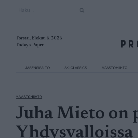
Siirry
Haku:
sisältöön
Torstai, Elokuu 6, 2026
Today's Paper
JÄSENSISÄLTÖ
SKI CLASSICS
MAASTOHIIHTO
MAASTOHIIHTO
Juha Mieto on 
Yhdysvalloissa