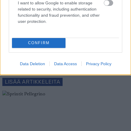
Tilaa uutiskirjeemme
I want to allow Google to enable storage
related to security, including authentication
functionality and fraud prevention, and other
Tilaa
user protection.
CONFIRM
LUETUIMMAT
Data Deletion
Data Access
Privacy Policy
LISÄÄ ARTIKKELEITA