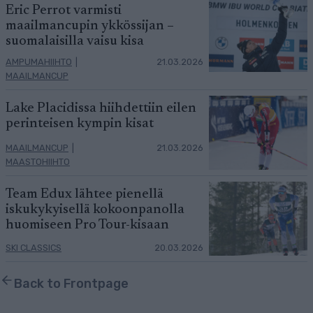
Eric Perrot varmisti
maailmancupin ykkössijan –
suomalaisilla vaisu kisa
AMPUMAHIIHTO
|
21.03.2026
MAAILMANCUP
Lake Placidissa hiihdettiin eilen
perinteisen kympin kisat
MAAILMANCUP
|
21.03.2026
MAASTOHIIHTO
Team Edux lähtee pienellä
iskukykyisellä kokoonpanolla
huomiseen Pro Tour-kisaan
SKI CLASSICS
20.03.2026
Back to Frontpage