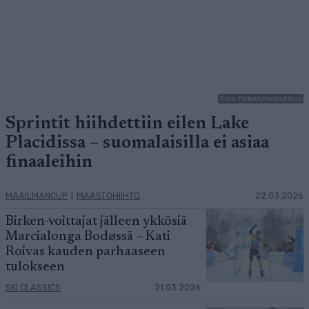
Kuva: Thibaut/NordicFocus
Sprintit hiihdettiin eilen Lake
Placidissa – suomalaisilla ei asiaa
finaaleihin
MAAILMANCUP
|
MAASTOHIIHTO
22.03.2026
Birken-voittajat jälleen ykkösiä
Marcialonga Bodøssä – Kati
Roivas kauden parhaaseen
tulokseen
SKI CLASSICS
21.03.2026