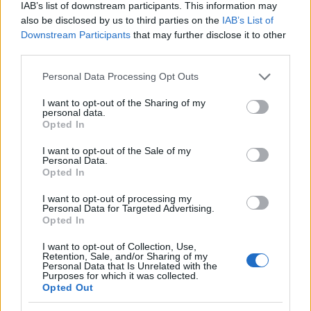
SC Play
IAB’s list of downstream participants. This information may
also be disclosed by us to third parties on the
IAB’s List of
Downstream Participants
that may further disclose it to other
Kaikki Ski Classics -sarjan Pro Tour -
third parties.
tapahtumat livelähetyksinä ja jälkikäteen
Please note that this website/app uses one or more Google
Personal Data Processing Opt Outs
katsottavina englanninkielisellä selostuksella.
services and may gather and store information including but
Lähetyksiä maustavat mielenkiintoiset
not limited to your visit or usage behaviour. You may click to
I want to opt-out of the Sharing of my
asiantuntijakommentaattorit kuten Petter
personal data.
grant or deny consent to Google and its third-party tags to
Opted In
Eliassen ja Anders Aukland.
use your data for below specified purposes in below Google
consent section.
I want to opt-out of the Sale of my
Personal Data.
SC MyPages
Opted In
I want to opt-out of processing my
Seuraa kilpailutuloksiasi ja kerää digitaalisia
Personal Data for Targeted Advertising.
Opted In
pinssejä. SC MyPages on Ski Classics -sarjan
verkkoyhteisö niin Pro Tour -hiihtäjille kuin
I want to opt-out of Collection, Use,
kuntohiihtäjillekin. Aseta tavoitteita, haasta
Retention, Sale, and/or Sharing of my
Personal Data that Is Unrelated with the
ystäviäsi ja vertaile tuloksiasi.
Purposes for which it was collected.
Opted Out