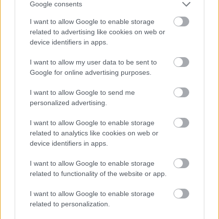
Maastohiihto.com:n jäsenenä saat muun muassa
Google consents
suksi- ja muita varustetestejä, harjoitusvinkkejä
I want to allow Google to enable storage
alan osaajilta, ravintotietoutta, mielenkiintoisia
related to advertising like cookies on web or
haastatteluja ihmisiltä hiihtomaailmasta ja
device identifiers in apps.
kaikki live-lähetykset SC Play-
suoratoistopalvelussa. Liity siis nyt
I want to allow my user data to be sent to
Maastohiihto.com:n jäseneksi ja pääset hiihdon
Google for online advertising purposes.
ytimeen.
I want to allow Google to send me
personalized advertising.
Liity jäseneksi
täältä
.
I want to allow Google to enable storage
related to analytics like cookies on web or
Teksti: STT Urheilu/Teemu Virtanen
device identifiers in apps.
I want to allow Google to enable storage
related to functionality of the website or app.
I want to allow Google to enable storage
related to personalization.