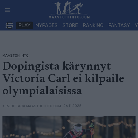
Siirry
sisältöön
PLAY
MYPAGES
STORE
RANKING
FANTASY
MAASTOHIIHTO
Dopingista kärynnyt
Victoria Carl ei kilpaile
olympialaisissa
• 26.11.2025
KIRJOITTAJA MAASTOHIIHTO.COM