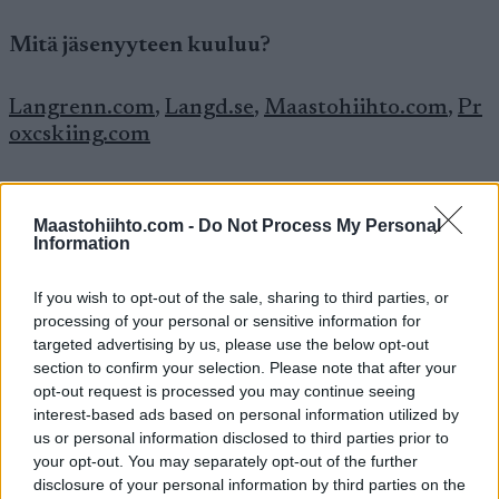
Mitä jäsenyyteen kuuluu?
Langrenn.com
,
Langd.se
,
Maastohiihto.com
,
Pr
oxcskiing.com
Kolme ensimmäistä ovat kukin johtavia
hiihtosivustoja maissaan Norjassa, Ruotsissa ja
Maastohiihto.com -
Do Not Process My Personal
Information
Suomessa. Seurannassa ovat niin
maastohiihdon, ampumahiihdon kuin pitkän
If you wish to opt-out of the sale, sharing to third parties, or
matkan hiihdonkin tapahtumat. Neljäs on
processing of your personal or sensitive information for
englanninkielinen sivusto, joka seuraa
targeted advertising by us, please use the below opt-out
maastohiihtoa ja pitkän matkan hiihtoa.
section to confirm your selection. Please note that after your
opt-out request is processed you may continue seeing
interest-based ads based on personal information utilized by
Sivustomme tarjoavat siis todellisen
us or personal information disclosed to third parties prior to
hiihdonystävän olohuoneen lajien äärellä.
your opt-out. You may separately opt-out of the further
disclosure of your personal information by third parties on the