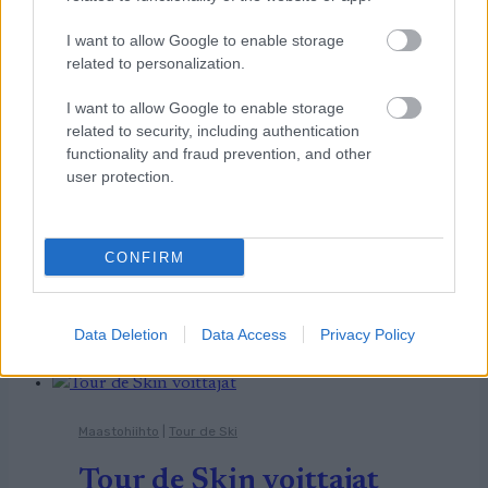
Maastohiihto
|
Tour de Ski
I want to allow Google to enable storage
Markus Vuorela keskittyy
related to personalization.
normaalimatkoille
I want to allow Google to enable storage
Tourilla
related to security, including authentication
functionality and fraud prevention, and other
user protection.
TEKIJÄ
TEEMU VIRTANEN
29.12.2023
Tour de Ski on vahvasti sprinttipainotteinen,
CONFIRM
mutta ohjelmassa on myös suomalaisittain hyviä
perinteisen hiihtotavan kisoja. Ne sopivat hyvin
Markus Vuorelalle.
Data Deletion
Data Access
Privacy Policy
Maastohiihto
|
Tour de Ski
Tour de Skin voittajat