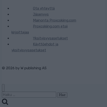
Ota yhteyttä
Jäsenyys
Mainonta Proxcskiing.com
Proxcskiing.com etsii
kirjoittajaa
Yksityisyysasetukset
Käyttöehdot ja
yksityisyysasetukset
© 2026 by
W publishing AS
Haku: