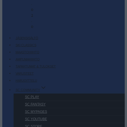
-
0
2
-
0
JÄSENSISÄLTÖ
SKI CLASSICS
MAASTOHIIHTO
AMPUMAHIIHTO
TAPAHTUMAT & TULOKSET
VARUSTEET
HARJOITTELU
SC COMMUNITY
SC PLAY
SC FANTASY
SC MYPAGES
SC YOUTUBE
SC STORE