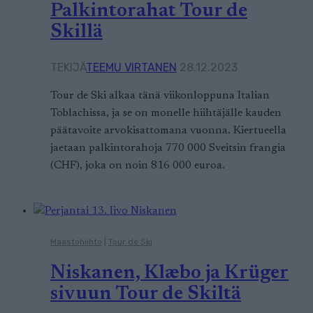
Palkintorahat Tour de
Skillä
TEKIJÄ
TEEMU VIRTANEN
28.12.2023
Tour de Ski alkaa tänä viikonloppuna Italian
Toblachissa, ja se on monelle hiihtäjälle kauden
päätavoite arvokisattomana vuonna. Kiertueella
jaetaan palkintorahoja 770 000 Sveitsin frangia
(CHF), joka on noin 816 000 euroa.
Maastohiihto
|
Tour de Ski
Niskanen, Klæbo ja Krüger
sivuun Tour de Skiltä