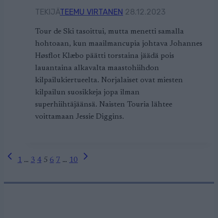
TEKIJÄ
TEEMU VIRTANEN
28.12.2023
Tour de Ski tasoittui, mutta menetti samalla
hohtoaan, kun maailmancupia johtava Johannes
Høsflot Klæbo päätti torstaina jäädä pois
lauantaina alkavalta maastohiihdon
kilpailukiertueelta. Norjalaiset ovat miesten
kilpailun suosikkeja jopa ilman
superhiihtäjäänsä. Naisten Touria lähtee
voittamaan Jessie Diggins.
Edellinen
Seuraava
Sivunavigointi
1
…
3
4
5
6
7
…
10
sivu
sivu