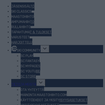
JÄSENSISÄLTÖ
SKI CLASSICS
MAASTOHIIHTO
AMPUMAHIIHTO
RULLAHIIHTO
TAPAHTUMAT & TULOKSET
VARUSTEET
HARJOITTELU
Toggle
SKI COMMUNITY
child
menu
SC PLAY
SC FANTASY
SC MYPAGES
SC YOUTUBE
SC STORE
Toggle
TIETOJA MEISTÄ
child
menu
OTA YHTEYTTÄ
MAINONTA MAASTOHIIHTO.COM
KÄYTTÖEHDOT JA YKSITYISYYSASETUKSET