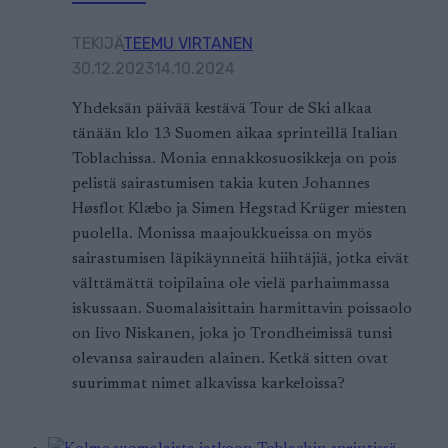
TEKIJÄ
TEEMU VIRTANEN
30.12.2023
14.10.2024
Yhdeksän päivää kestävä Tour de Ski alkaa
tänään klo 13 Suomen aikaa sprinteillä Italian
Toblachissa. Monia ennakkosuosikkeja on pois
pelistä sairastumisen takia kuten Johannes
Høsflot Klæbo ja Simen Hegstad Krüger miesten
puolella. Monissa maajoukkueissa on myös
sairastumisen läpikäynneitä hiihtäjiä, jotka eivät
välttämättä toipilaina ole vielä parhaimmassa
iskussaan. Suomalaisittain harmittavin poissaolo
on Iivo Niskanen, joka jo Trondheimissä tunsi
olevansa sairauden alainen. Ketkä sitten ovat
suurimmat nimet alkavissa karkeloissa?