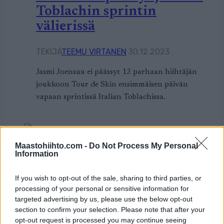
Toblachin sprintin
välierissä
TEKIJÄ
TEEMU VIRTANEN
30.12.2023
Jasmi Joensuu ei päässyt 12 parhaan hiihtäjän
joukkoon Tour de Skin ensimmäisen päivän
vapaan sprintissä Italian Toblachissa.
Maastohiihto.com -
Do Not Process My Personal
Maastohiihto
|
Tour de Ski
Information
Vuorinen jatkoon ja Mäki
If you wish to opt-out of the sale, sharing to third parties, or
putosi Toblacin sprintissä
processing of your personal or sensitive information for
targeted advertising by us, please use the below opt-out
section to confirm your selection. Please note that after your
TEKIJÄ
TEEMU VIRTANEN
30.12.2023
opt-out request is processed you may continue seeing