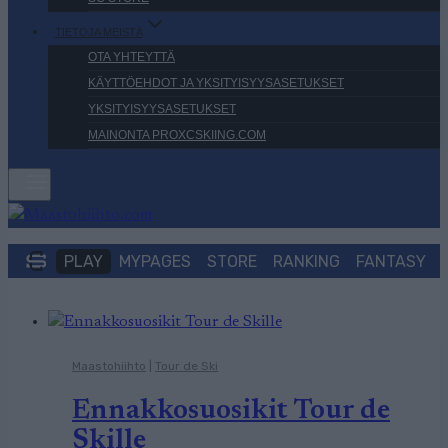
TIETOJA MEISTÄ
OTA YHTEYTTÄ
KÄYTTÖEHDOT JA YKSITYISYYSASETUKSET
YKSITYISYYSASETUKSET
MAINONTA PROXCSKIING.COM
PLAY
MYPAGES
STORE
RANKING
FANTASY
Maastohiihto
|
Tour de Ski
Ennakkosuosikit Tour de
Skille