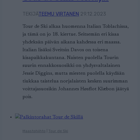
TEKIJÄ
TEEMU VIRTANEN
29.12.2023
Tour de Ski alkaa huomenna Italian Toblachissa,
ja tämä on jo 18. kiertue. Seitsemän eri kisaa
yhdeksän päivän aikana kahdessa eri maassa.
Italian lisäksi Sveitsin Davos on toisena
kisapaikkakuntana. Naisten puolella Tourin
suurin ennakkosuosikki on yhdysvaltalainen
Jessie Diggins, mutta miesten puolella käydään
tiukkaa taistelua norjalaisten kesken suurimman
voittajasuosikin Johannes Høsflot Klæbon jäätyä
pois.
Maastohiihto
|
Tour de Ski