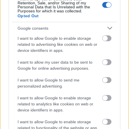
Retention, Sale, and/or Sharing of my
Personal Data that Is Unrelated with the
Maastohiihto
|
Tour de Ski
Purposes for which it was collected.
Opted Out
Chanavat ja Svahn
Google consents
Toblachin sprintin
voittajat
I want to allow Google to enable storage
related to advertising like cookies on web or
device identifiers in apps.
TEKIJÄ
TEEMU VIRTANEN
30.12.2023
I want to allow my user data to be sent to
Tour de Skin ensimmäinen päivä on takana, ja
Google for online advertising purposes.
hiihtäjät kisailivat Italissa, Toblachissa, vapaan
I want to allow Google to send me
hiihtotavan sprintit. Miesten kisassa norjalaiset
personalized advertising.
jätettiin palkintopallin ulkopuolle ja ranskalaiset
juhlivat kaksoisvoittoa. Myös naisten puolella
I want to allow Google to enable storage
tuli kaksoisvoitto Ruotsiin.
related to analytics like cookies on web or
device identifiers in apps.
I want to allow Google to enable storage
related to functionality of the website or app.