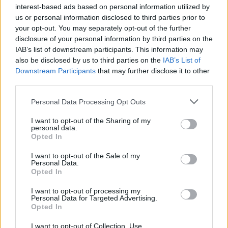
interest-based ads based on personal information utilized by
Suomalaishiihtäjistä vain Lauri Vuorinen pääsi
us or personal information disclosed to third parties prior to
jatkoon Toblachin sprintissä.
your opt-out. You may separately opt-out of the further
disclosure of your personal information by third parties on the
IAB’s list of downstream participants. This information may
also be disclosed by us to third parties on the
IAB’s List of
Downstream Participants
that may further disclose it to other
Maastohiihto
|
Tour de Ski
third parties.
Please note that this website/app uses one or more Google
Lauri Vuorinen taisteli,
Personal Data Processing Opt Outs
services and may gather and store information including but
mutta ei päässyt finaaliin
not limited to your visit or usage behaviour. You may click to
I want to opt-out of the Sharing of my
personal data.
grant or deny consent to Google and its third-party tags to
Opted In
use your data for below specified purposes in below Google
TEKIJÄ
TEEMU VIRTANEN
30.12.2023
consent section.
I want to opt-out of the Sale of my
Personal Data.
Lauri Vuorinen sijoittui seitsemänneksi miesten
Opted In
sprinttihiihdossa Toblachissa Tour de Skin
avauspäivänä.
I want to opt-out of processing my
Personal Data for Targeted Advertising.
Opted In
I want to opt-out of Collection, Use,