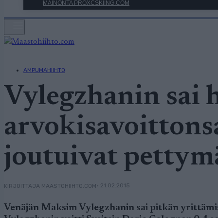
MAINONTA PROXCSKIING.COM
AMPUMAHIIHTO
Vylegzhanin sai 
arvokisavoittons
joutuivat petty
• 21.02.2015
KIRJOITTAJA MAASTOHIIHTO.COM
Venäjän Maksim Vylegzhanin sai pitkän yrittäm