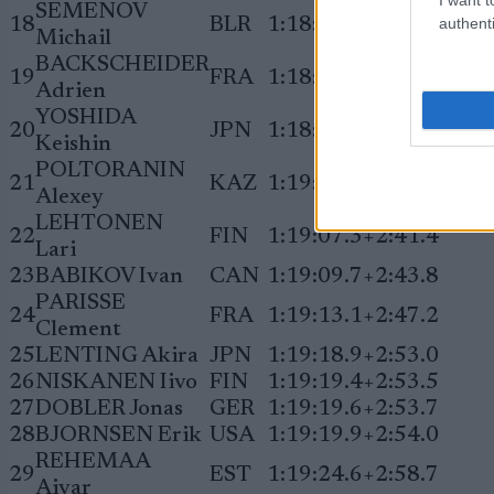
SEMENOV
authenti
18
BLR
1:18:37.5
+2:11.6
Michail
BACKSCHEIDER
19
FRA
1:18:53.0
+2:27.1
Adrien
YOSHIDA
20
JPN
1:18:57.7
+2:31.8
Keishin
POLTORANIN
21
KAZ
1:19:04.4
+2:38.5
Alexey
LEHTONEN
22
FIN
1:19:07.3
+2:41.4
Lari
23
BABIKOV Ivan
CAN
1:19:09.7
+2:43.8
PARISSE
24
FRA
1:19:13.1
+2:47.2
Clement
25
LENTING Akira
JPN
1:19:18.9
+2:53.0
26
NISKANEN Iivo
FIN
1:19:19.4
+2:53.5
27
DOBLER Jonas
GER
1:19:19.6
+2:53.7
28
BJORNSEN Erik
USA
1:19:19.9
+2:54.0
REHEMAA
29
EST
1:19:24.6
+2:58.7
Aivar