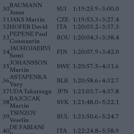
BAUMANN
30
SUI
1:19:25.9
+3:00.0
Jonas
31
JAKS Martin
CZE
1:19:53.3
+3:27.4
32
HOFER David
ITA
1:20:03.2
+3:37.3
PEPENE Paul
33
ROU
1:20:04.3
+3:38.4
Constantin
JAUHOJAERVI
34
FIN
1:20:07.9
+3:42.0
Sami
JOHANSSON
35
SWE
1:20:57.5
+4:31.6
Martin
ASTAPENKA
36
BLR
1:20:58.6
+4:32.7
Yury
37
UDA Takatsugu
JPN
1:21:03.7
+4:37.8
BAJCICAK
38
SVK
1:21:48.0
+5:22.1
Martin
TSINZOV
39
BUL
1:21:50.6
+5:24.7
Veselin
DE FABIANI
40
ITA
1:22:24.8
+5:58.9