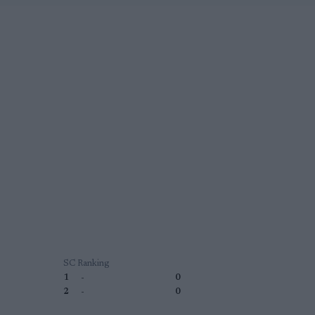
SC Ranking
1
-
0
2
-
0