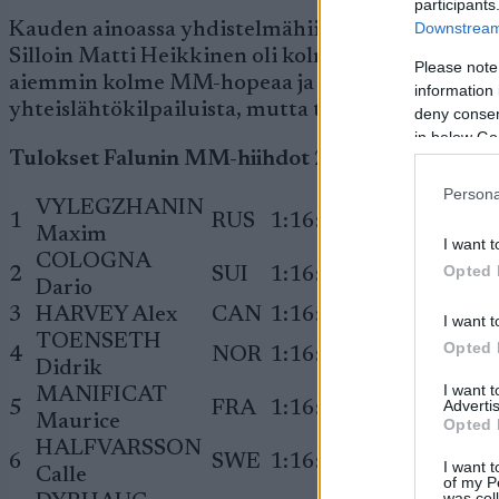
participants
Downstream 
Kauden ainoassa yhdistelmähiihdossa ennen Falun
Silloin Matti Heikkinen oli kolmas, mutta tänään H
Please note
aiemmin kolme MM-hopeaa ja kolme olympiahopea
information 
yhteislähtökilpailuista, mutta tällä kertaa 32-vu
deny consent
in below Go
Tulokset Falunin MM-hiihdot 21.2. miesten yhdi
Persona
VYLEGZHANIN
1
RUS
1:16:25.9
Maxim
I want t
COLOGNA
Opted 
2
SUI
1:16:26.3
+0.4
Dario
3
HARVEY Alex
CAN
1:16:27.5
+1.6
I want t
TOENSETH
Opted 
4
NOR
1:16:29.3
+3.4
Didrik
I want 
MANIFICAT
Advertis
5
FRA
1:16:36.1
+10.2
Maurice
Opted 
HALFVARSSON
6
SWE
1:16:48.7
+22.8
I want t
Calle
of my P
was col