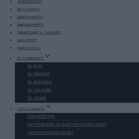
JÄSENSISÄLTÖ
SKI CLASSICS
MAASTOHIIHTO
AMPUMAHIIHTO
TAPAHTUMAT & TULOKSET
VARUSTEET
HARJOITTELU
SC COMMUNITY
SC PLAY
SC FANTASY
SC MYPAGES
SC YOUTUBE
SC STORE
TIETOJA MEISTÄ
OTA YHTEYTTÄ
KÄYTTÖEHDOT JA YKSITYISYYSASETUKSET
YKSITYISYYSASETUKSET