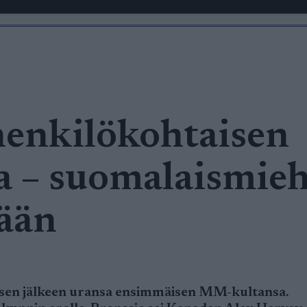
henkilökohtaisen
a – suomalaismie
mään
isen jälkeen uransa ensimmäisen MM-kultansa.