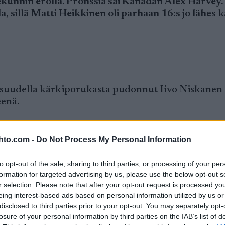
ekunnin erolla. Pronssia sai Kanadan Alex Harvey.
a, sillä Matti Heikkinen oli parhaan 16:s jo lähes k
osuudella kärkiporukasta pudonnut Iivo Niskanen 
eenä.
hiihtäjä Stanislav Volzhentsevin kanssa rikkoi hän
 aikaa yhdellä sauvalla.
hto.com -
Do Not Process My Personal Information
yhmän kyydissä, hän putosi kärkivauhdista 20 kil
to opt-out of the sale, sharing to third parties, or processing of your per
formation for targeted advertising by us, please use the below opt-out s
r selection. Please note that after your opt-out request is processed y
y nappasi jo kisojen toisen mitalinsa. Hän näytti 
eing interest-based ads based on personal information utilized by us or
 kolmikon kiinni viimeisellä kilometrillä ja ohitt
disclosed to third parties prior to your opt-out. You may separately opt-
losure of your personal information by third parties on the IAB’s list of