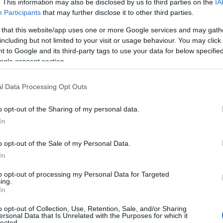
. This information may also be disclosed by us to third parties on the
IA
Participants
that may further disclose it to other third parties.
ia kärkikaksikko oli sama ja samassa järjestykses
eikkisestä ei ollut mitalitaistoon. Vylegzhaninill
 that this website/app uses one or more Google services and may gath
a. Näistä neljä on henkilökohtaisista
including but not limited to your visit or usage behaviour. You may click 
otias venäläinen sai himoitsemansa kultamitalin.
 to Google and its third-party tags to use your data for below specifi
ogle consent section.
stelmähiihto 15 + 15 km P/V
l Data Processing Opt Outs
o opt-out of the Sharing of my personal data.
In
o opt-out of the Sale of my Personal Data.
In
to opt-out of processing my Personal Data for Targeted
ing.
In
o opt-out of Collection, Use, Retention, Sale, and/or Sharing
ersonal Data that Is Unrelated with the Purposes for which it
lected.