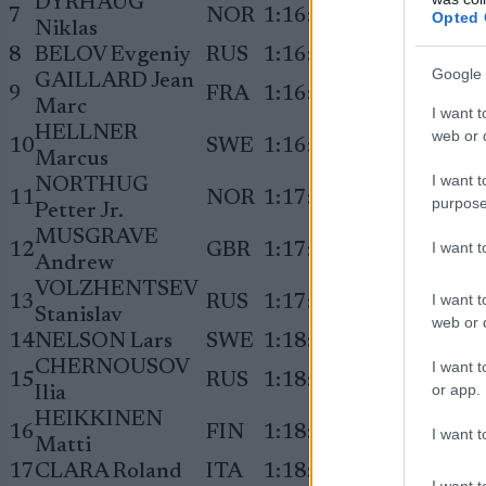
DYRHAUG
7
NOR
1:16:51.8
+25.9
Opted 
Niklas
8
BELOV Evgeniy
RUS
1:16:52.6
+26.7
Google 
GAILLARD Jean
9
FRA
1:16:53.5
+27.6
Marc
I want t
HELLNER
web or d
10
SWE
1:16:57.8
+31.9
Marcus
I want t
NORTHUG
11
NOR
1:17:05.1
+39.2
purpose
Petter Jr.
MUSGRAVE
I want 
12
GBR
1:17:56.6
+1:30.7
Andrew
VOLZHENTSEV
I want t
13
RUS
1:17:59.8
+1:33.9
Stanislav
web or d
14
NELSON Lars
SWE
1:18:03.2
+1:37.3
CHERNOUSOV
I want t
15
RUS
1:18:03.3
+1:37.4
or app.
Ilia
HEIKKINEN
16
FIN
1:18:12.9
+1:47.0
I want t
Matti
17
CLARA Roland
ITA
1:18:17.9
+1:52.0
I want t