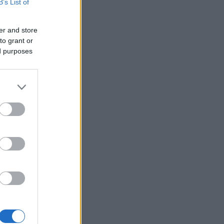
B’s List of
sä.
a oli
er and store
to grant or
ed purposes