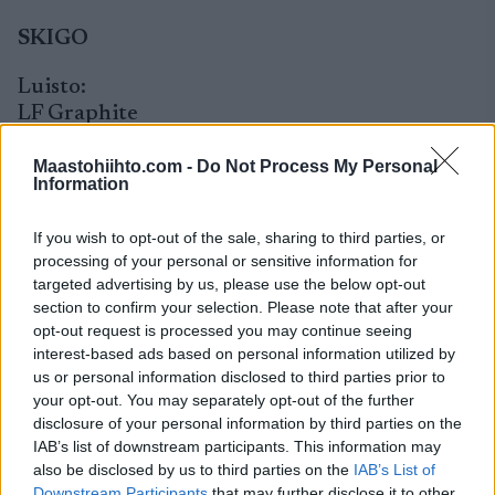
SKIGO
Luisto:
LF Graphite
HF vihreä tai HFP16
44/7 pulveri
Maastohiihto.com -
Do Not Process My Personal
Information
Pito:
If you wish to opt-out of the sale, sharing to third parties, or
XC sininen liisteri tosi ohuesti
processing of your personal or sensitive information for
XC violetti liisteri
targeted advertising by us, please use the below opt-out
XC keltainen Suomipurkki
section to confirm your selection. Please note that after your
opt-out request is processed you may continue seeing
Jos on ennustettua kosteampaa:
interest-based ads based on personal information utilized by
XC sininen liisteri
us or personal information disclosed to third parties prior to
XC violetti liisteri
your opt-out. You may separately opt-out of the further
XC universal liisteri / XC punainen liisteri
disclosure of your personal information by third parties on the
IAB’s list of downstream participants. This information may
50/50
also be disclosed by us to third parties on the
IAB’s List of
Downstream Participants
that may further disclose it to other