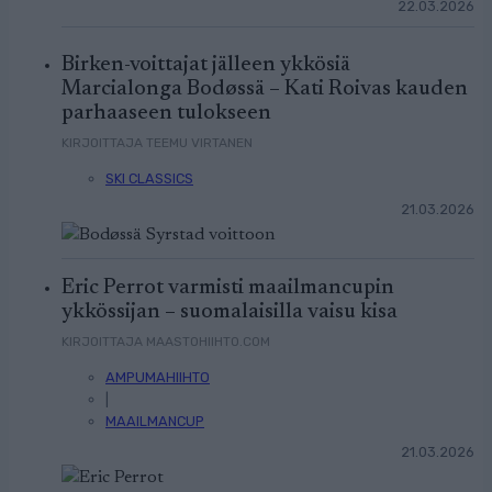
22.03.2026
Birken-voittajat jälleen ykkösiä
Marcialonga Bodøssä – Kati Roivas kauden
parhaaseen tulokseen
KIRJOITTAJA TEEMU VIRTANEN
SKI CLASSICS
21.03.2026
Eric Perrot varmisti maailmancupin
ykkössijan – suomalaisilla vaisu kisa
KIRJOITTAJA MAASTOHIIHTO.COM
AMPUMAHIIHTO
|
MAAILMANCUP
21.03.2026