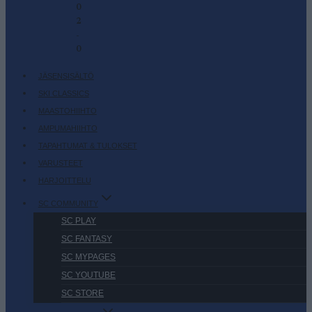
0
2
-
0
JÄSENSISÄLTÖ
SKI CLASSICS
MAASTOHIIHTO
AMPUMAHIIHTO
TAPAHTUMAT & TULOKSET
VARUSTEET
HARJOITTELU
SC COMMUNITY
SC PLAY
SC FANTASY
SC MYPAGES
SC YOUTUBE
SC STORE