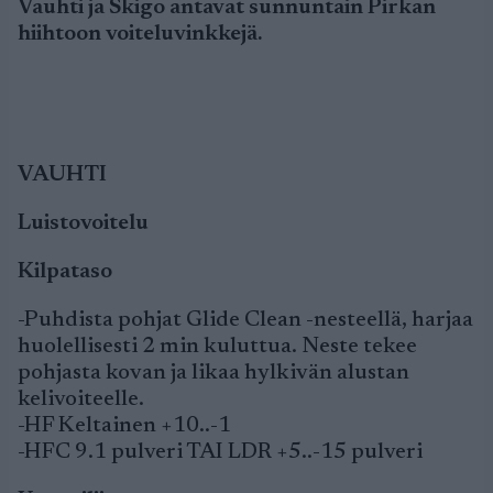
Vauhti ja Skigo antavat sunnuntain Pirkan
hiihtoon voiteluvinkkejä.
VAUHTI
Luistovoitelu
Kilpataso
-Puhdista pohjat Glide Clean -nesteellä, harjaa
huolellisesti 2 min kuluttua. Neste tekee
pohjasta kovan ja likaa hylkivän alustan
kelivoiteelle.
-HF Keltainen +10..-1
-HFC 9.1 pulveri TAI LDR +5..-15 pulveri