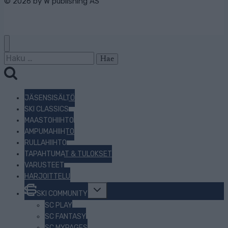
© 2026 by
W publishing AS
Haku:
JÄSENSISÄLTÖ
SKI CLASSICS
MAASTOHIIHTO
AMPUMAHIIHTO
RULLAHIIHTO
TAPAHTUMAT & TULOKSET
VARUSTEET
HARJOITTELU
Toggle
SKI COMMUNITY
child
menu
SC PLAY
SC FANTASY
SC MYPAGES