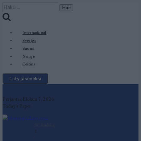
Siirry
Haku:
sisältöön
International
Sverige
Suomi
Norge
Čeština
Liity jäseneksi
Perjantai, Elokuu 7, 2026
Today's Paper
SC Ranking
1
-