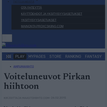
TIETOJA MEISTÄ
OTA YHTEYTTÄ
KÄYTTÖEHDOT JA YKSITYISYYSASETUKSET
YKSITYISYYSASETUKSET
MAINONTA PROXCSKIING.COM
PLAY
MYPAGES
STORE
RANKING
FANTASY
AMPUMAHIIHTO
Voiteluneuvot Pirkan
hiihtoon
• 26.02.2015
KIRJOITTAJA MAASTOHIIHTO.COM