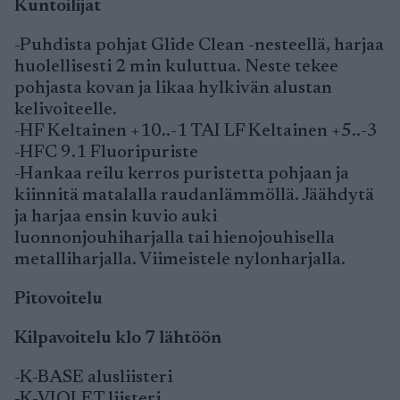
Kuntoilijat
-Puhdista pohjat Glide Clean -nesteellä, harjaa
huolellisesti 2 min kuluttua. Neste tekee
pohjasta kovan ja likaa hylkivän alustan
kelivoiteelle.
-HF Keltainen +10..-1 TAI LF Keltainen +5..-3
-HFC 9.1 Fluoripuriste
-Hankaa reilu kerros puristetta pohjaan ja
kiinnitä matalalla raudanlämmöllä. Jäähdytä
ja harjaa ensin kuvio auki
luonnonjouhiharjalla tai hienojouhisella
metalliharjalla. Viimeistele nylonharjalla.
Pitovoitelu
Kilpavoitelu klo 7 lähtöön
-K-BASE alusliisteri
-K-VIOLET liisteri