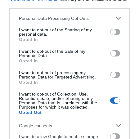
third parties.
Please note that this website/app uses one or more Google
Personal Data Processing Opt Outs
services and may gather and store information including but
not limited to your visit or usage behaviour. You may click to
I want to opt-out of the Sharing of my
personal data.
grant or deny consent to Google and its third-party tags to
Opted In
use your data for below specified purposes in below Google
consent section.
I want to opt-out of the Sale of my
Personal Data.
Opted In
I want to opt-out of processing my
Personal Data for Targeted Advertising.
Opted In
I want to opt-out of Collection, Use,
Retention, Sale, and/or Sharing of my
Personal Data that Is Unrelated with the
Purposes for which it was collected.
Opted Out
Google consents
I want to allow Google to enable storage