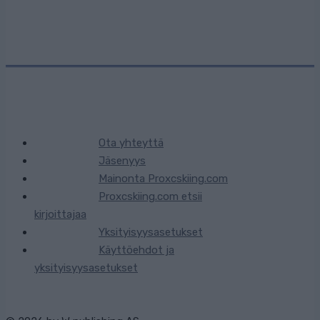
Ota yhteyttä
Jäsenyys
Mainonta Proxcskiing.com
Proxcskiing.com etsii
kirjoittajaa
Yksityisyysasetukset
Käyttöehdot ja
yksityisyysasetukset