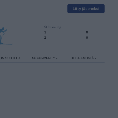
Liity jäseneksi
SC Ranking
1
-
0
2
-
0
HARJOITTELU
SC COMMUNITY
TIETOJA MEISTÄ