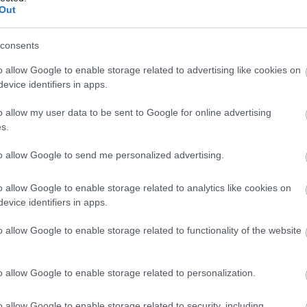
Out
n Hiihtoseura –33,9, 6) Ann-Mary Ähtävä Team Kall
consents
la 42.21,5, 2) Anssi Pentsinen Jämsänkosken Ilves 
o allow Google to enable storage related to advertising like cookies on
evice identifiers in apps.
8,4, ) Niklas Colliander Vantaan Hiihtoseura –28,
6, 6) Lasse Paakkonen Oulun Hiihtoseura –39,1.
o allow my user data to be sent to Google for online advertising
s.
to allow Google to send me personalized advertising.
o allow Google to enable storage related to analytics like cookies on
evice identifiers in apps.
 Pedersöressä.
o allow Google to enable storage related to functionality of the website
o allow Google to enable storage related to personalization.
o allow Google to enable storage related to security, including