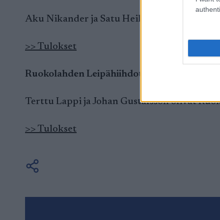
authenti
Aku Nikander ja Satu Heikkilä olivat voittaj
>> Tulokset
Ruokolahden Leipähiihdot 8.1.
Terttu Lappi ja Johan Gustafsson olivat Ru
>> Tulokset