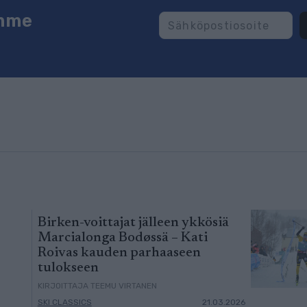
emme
Birken-voittajat jälleen ykkösiä
Marcialonga Bodøssä – Kati
Roivas kauden parhaaseen
tulokseen
KIRJOITTAJA TEEMU VIRTANEN
SKI CLASSICS
21.03.2026