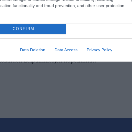
cation functionality and fraud prevention, and other user protection.
ia Nastolassa.
CONFIRM
Data Deletion
Data Access
Privacy Policy
okolahden Leipähiihtojen nopeimmat.