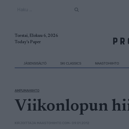
Siirry
Haku:
sisältöön
Torstai, Elokuu 6, 2026
Today's Paper
JÄSENSISÄLTÖ
SKI CLASSICS
MAASTOHIIHTO
AMPUMAHIIHTO
Viikonlopun hi
• 09.01.2012
KIRJOITTAJA MAASTOHIIHTO.COM