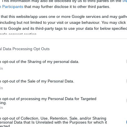
. This information may also be disclosed by us to third parties on the
IA
Participants
that may further disclose it to other third parties.
 viimeisellä kierroksella eroa tuli jo hänen hyväks
 that this website/app uses one or more Google services and may gath
asjoen Urheilijoiden Anne Mäkinen.Huiman hiihtoih
including but not limited to your visit or usage behaviour. You may click 
 to Google and its third-party tags to use your data for below specifi
ogle consent section.
l Data Processing Opt Outs
o opt-out of the Sharing of my personal data.
In
sa lauantaina sprinttikisat ja sunnuntaina normaa
 Ähtävä ja Lasse Paakkonen ja sunnuntain
o opt-out of the Sale of my Personal Data.
nen ja Tero Similä.
In
to opt-out of processing my Personal Data for Targeted
ing.
In
o opt-out of Collection, Use, Retention, Sale, and/or Sharing
 Pitkänen Vieremän Koitto 15.59,4, 2) Maria Grun
ersonal Data that Is Unrelated with the Purposes for which it
lected.
pinen Leppävirran Viri –16,3, 4) Jenni Raivio Ruov