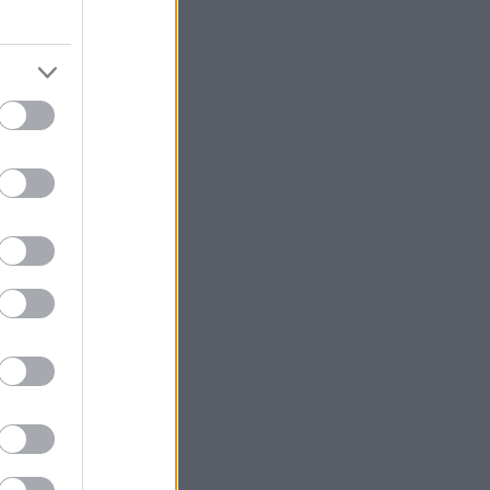
esport –
–10,5, 3)
4, 5)