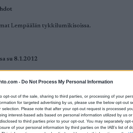
ihdot
mmat Lempäälän tykkilumikisoissa.
sa su 8.1.2012
i Huiman hiihtojen miesten vapaan hiihtotavan 1
hto.com -
Do Not Process My Personal Information
la. Lähdemäki otti samalla revanssin Keuruun
 15,3 sekuntia hävinneenä.
to opt-out of the sale, sharing to third parties, or processing of your per
formation for targeted advertising by us, please use the below opt-out s
ärjestys oli toinen.
r selection. Please note that after your opt-out request is processed y
eing interest-based ads based on personal information utilized by us or
disclosed to third parties prior to your opt-out. You may separately opt-
n kuin maakuntaviestissä. Ensimmäisen kierroksen 
losure of your personal information by third parties on the IAB’s list of
laan kymmenen sekuntia perässä, Lähdemäki muistel