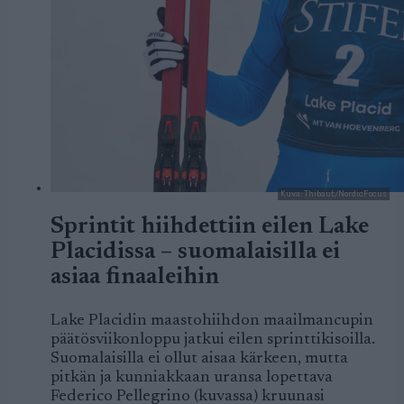
Kuva: Thibaut/NordicFocus
Sprintit hiihdettiin eilen Lake
Placidissa – suomalaisilla ei
asiaa finaaleihin
Lake Placidin maastohiihdon maailmancupin
päätösviikonloppu jatkui eilen sprinttikisoilla.
Suomalaisilla ei ollut aisaa kärkeen, mutta
pitkän ja kunniakkaan uransa lopettava
Federico Pellegrino (kuvassa) kruunasi