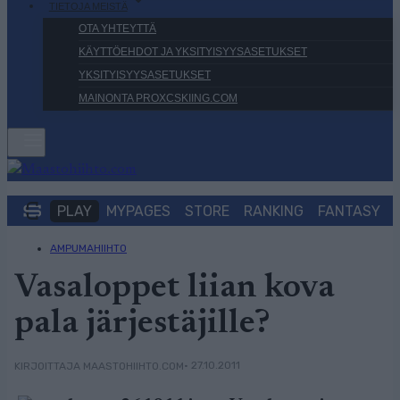
TIETOJA MEISTÄ
OTA YHTEYTTÄ
KÄYTTÖEHDOT JA YKSITYISYYSASETUKSET
YKSITYISYYSASETUKSET
MAINONTA PROXCSKIING.COM
PLAY
MYPAGES
STORE
RANKING
FANTASY
AMPUMAHIIHTO
Vasaloppet liian kova
pala järjestäjille?
• 27.10.2011
KIRJOITTAJA MAASTOHIIHTO.COM