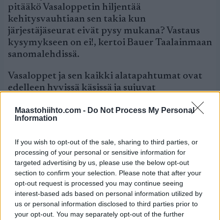
pitääkö Vasaloppetin hiljentää
kehitysvauhtiaan sen takia kun
järjestäjäseurat eivät pysy mukana? Vastaus
kysymykseen on ei!, kertoi Bauer Taalainmaan
sanomalehdissä.
Vasaloppet ja sen kaikki alatapahtumat ovat
edelleen hyvissä käsissä ja sujuvat
järjestelyiltään erittäin hyvin. Joka
Maastohiihto.com -
Do Not Process My Personal
tapauksessa järjestäjäorganisaation sisällä on
Information
nyt herätty myös tulevaisuutta ajatellen.
Vaikka järjestelyissä on mukana tuhansia
If you wish to opt-out of the sale, sharing to third parties, or
henkilöitä, kasaantuu vastuullisimmat
processing of your personal or sensitive information for
tehtävät aina muutamien yksittäisten
targeted advertising by us, please use the below opt-out
henkilöiden harteille.
section to confirm your selection. Please note that after your
opt-out request is processed you may continue seeing
Langd.se: ”Vasaloppet för stort för
interest-based ads based on personal information utilized by
arrangörsklubbarna”
us or personal information disclosed to third parties prior to
your opt-out. You may separately opt-out of the further