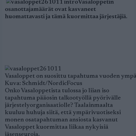
Vasaloppetin
osanottajamäärät ovat kasvaneet
huomattavasti ja tämä kuormittaa järjestäjiä.
Vasaloppet on suosittu tapahtuma vuoden ympä
Kuva: Schmidt/NordicFocus
Onko Vasaloppetista tulossa jo liian iso
tapahtuma pääosin talkootyöllä pyörivälle
järjestelyorganisaatiolle? Taalainmaalta
kuuluu huhuja siitä, että ympärivuotiseksi
monen osatapahtuman ansiosta kasvanut
Vasaloppet kuormittaa liikaa nykyisiä
jäsenseuroja.