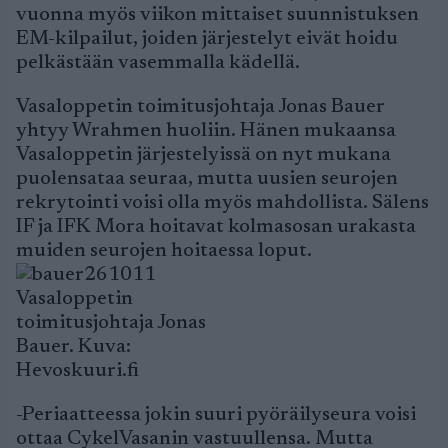
vuonna myös viikon mittaiset suunnistuksen
EM-kilpailut, joiden järjestelyt eivät hoidu
pelkästään vasemmalla kädellä.
Vasaloppetin toimitusjohtaja Jonas Bauer
yhtyy Wrahmen huoliin. Hänen mukaansa
Vasaloppetin järjestelyissä on nyt mukana
puolensataa seuraa, mutta uusien seurojen
rekrytointi voisi olla myös mahdollista. Sälens
IF ja IFK Mora hoitavat kolmasosan urakasta
muiden seurojen hoitaessa loput.
Vasaloppetin
toimitusjohtaja Jonas
Bauer. Kuva:
Hevoskuuri.fi
-Periaatteessa jokin suuri pyöräilyseura voisi
ottaa CykelVasanin vastuullensa. Mutta