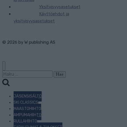
Yksityisyysasetukset
Käyttöehdot ja
yksityisyysasetukset
© 2026 by
W publishing AS
Haku:
JÄSENSISÄLTÖ
SKI CLASSICS
MAASTOHIIHTO
AMPUMAHIIHTO
RULLAHIIHTO