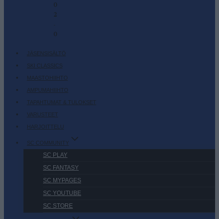
0
2
-
0
JÄSENSISÄLTÖ
SKI CLASSICS
MAASTOHIIHTO
AMPUMAHIIHTO
TAPAHTUMAT & TULOKSET
VARUSTEET
HARJOITTELU
SC COMMUNITY
SC PLAY
SC FANTASY
SC MYPAGES
SC YOUTUBE
SC STORE