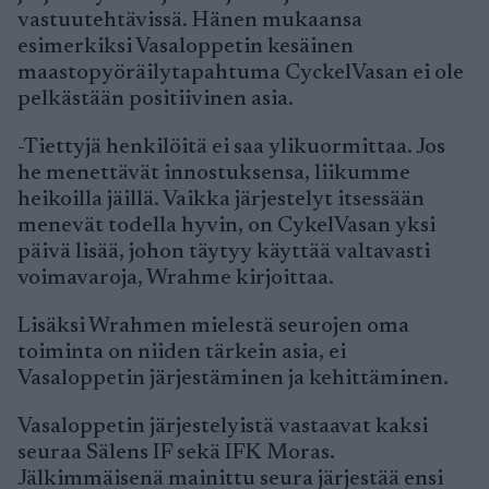
vastuutehtävissä. Hänen mukaansa
esimerkiksi Vasaloppetin kesäinen
maastopyöräilytapahtuma CyckelVasan ei ole
pelkästään positiivinen asia.
-Tiettyjä henkilöitä ei saa ylikuormittaa. Jos
he menettävät innostuksensa, liikumme
heikoilla jäillä. Vaikka järjestelyt itsessään
menevät todella hyvin, on CykelVasan yksi
päivä lisää, johon täytyy käyttää valtavasti
voimavaroja, Wrahme kirjoittaa.
Lisäksi Wrahmen mielestä seurojen oma
toiminta on niiden tärkein asia, ei
Vasaloppetin järjestäminen ja kehittäminen.
Vasaloppetin järjestelyistä vastaavat kaksi
seuraa Sälens IF sekä IFK Moras.
Jälkimmäisenä mainittu seura järjestää ensi