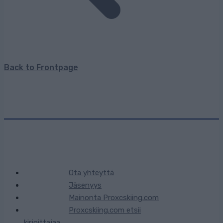
Back to Frontpage
Ota yhteyttä
Jäsenyys
Mainonta Proxcskiing.com
Proxcskiing.com etsii
kirjoittajaa