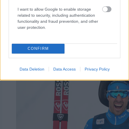
I want to allow Google to enable storage
related to security, including authentication
functionality and fraud prevention, and other
LISÄÄ ARTIKKELEITA
user protection.
CONFIRM
Data Deletion
Data Access
Privacy Policy