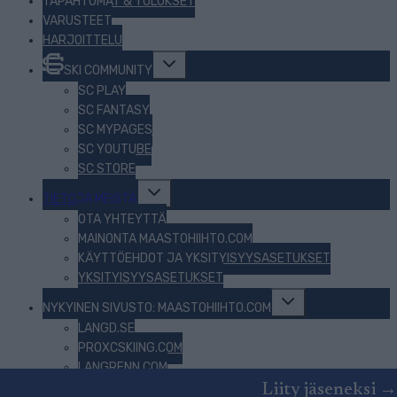
TAPAHTUMAT & TULOKSET
VARUSTEET
HARJOITTELU
Toggle
SKI COMMUNITY
child
menu
SC PLAY
SC FANTASY
SC MYPAGES
SC YOUTUBE
SC STORE
Toggle
TIETOJA MEISTÄ
child
menu
OTA YHTEYTTÄ
MAINONTA MAASTOHIIHTO.COM
KÄYTTÖEHDOT JA YKSITYISYYSASETUKSET
YKSITYISYYSASETUKSET
Toggle
NYKYINEN SIVUSTO: MAASTOHIIHTO.COM
child
menu
LANGD.SE
PROXCSKIING.COM
LANGRENN.COM
BEZKY.NET
Liity jäseneksi →