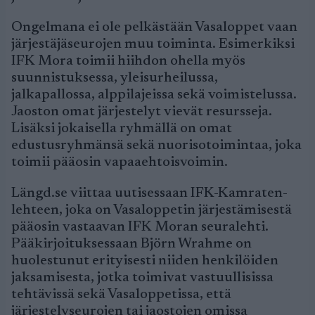
Ongelmana ei ole pelkästään Vasaloppet vaan
järjestäjäseurojen muu toiminta. Esimerkiksi
IFK Mora toimii hiihdon ohella myös
suunnistuksessa, yleisurheilussa,
jalkapallossa, alppilajeissa sekä voimistelussa.
Jaoston omat järjestelyt vievät resursseja.
Lisäksi jokaisella ryhmällä on omat
edustusryhmänsä sekä nuorisotoimintaa, joka
toimii pääosin vapaaehtoisvoimin.
Längd.se viittaa uutisessaan IFK-Kamraten-
lehteen, joka on Vasaloppetin järjestämisestä
pääosin vastaavan IFK Moran seuralehti.
Pääkirjoituksessaan Björn Wrahme on
huolestunut erityisesti niiden henkilöiden
jaksamisesta, jotka toimivat vastuullisissa
tehtävissä sekä Vasaloppetissa, että
järjestelyseurojen tai jaostojen omissa