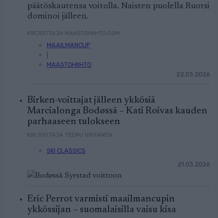
päätöskautensa voitolla. Naisten puolella Ruotsi
dominoi jälleen.
KIRJOITTAJA MAASTOHIIHTO.COM
MAAILMANCUP
|
MAASTOHIIHTO
22.03.2026
Birken-voittajat jälleen ykkösiä
Marcialonga Bodøssä – Kati Roivas kauden
parhaaseen tulokseen
KIRJOITTAJA TEEMU VIRTANEN
SKI CLASSICS
21.03.2026
Eric Perrot varmisti maailmancupin
ykkössijan – suomalaisilla vaisu kisa