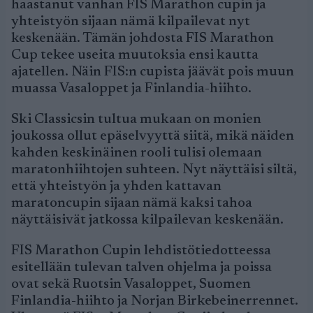
haastanut vanhan FIS Marathon cupin ja
yhteistyön sijaan nämä kilpailevat nyt
keskenään. Tämän johdosta FIS Marathon
Cup tekee useita muutoksia ensi kautta
ajatellen. Näin FIS:n cupista jäävät pois muun
muassa Vasaloppet ja Finlandia-hiihto.
Ski Classicsin tultua mukaan on monien
joukossa ollut epäselvyyttä siitä, mikä näiden
kahden keskinäinen rooli tulisi olemaan
maratonhiihtojen suhteen. Nyt näyttäisi siltä,
että yhteistyön ja yhden kattavan
maratoncupin sijaan nämä kaksi tahoa
näyttäisivät jatkossa kilpailevan keskenään.
FIS Marathon Cupin lehdistötiedotteessa
esitellään tulevan talven ohjelma ja poissa
ovat sekä Ruotsin Vasaloppet, Suomen
Finlandia-hiihto ja Norjan Birkebeinerrennet.