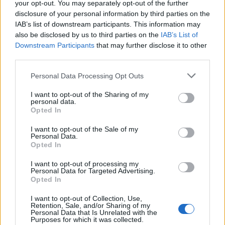
03.02.2013 – König Ludwig Lauf, 50 km
your opt-out. You may separately opt-out of the further
10.02.2013 – La Transjurassienne, 76 km
disclosure of your personal information by third parties on the
IAB’s list of downstream participants. This information may
17.02.2013 – Tartu Maraton, 63 km
also be disclosed by us to third parties on the
IAB’s List of
23.02.2013 – American Birkebeiner, 50 km
Downstream Participants
that may further disclose it to other
10.03.2013 – Engadin Skimarathon, 42 km
third parties.
Lähde:
Sweski.com
Please note that this website/app uses one or more Google
Personal Data Processing Opt Outs
services and may gather and store information including but
not limited to your visit or usage behaviour. You may click to
I want to opt-out of the Sharing of my
personal data.
grant or deny consent to Google and its third-party tags to
Opted In
use your data for below specified purposes in below Google
consent section.
I want to opt-out of the Sale of my
Personal Data.
Opted In
I want to opt-out of processing my
Personal Data for Targeted Advertising.
Opted In
I want to opt-out of Collection, Use,
Retention, Sale, and/or Sharing of my
Personal Data that Is Unrelated with the
Purposes for which it was collected.