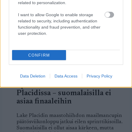
related to personalization.
LUETUIMMAT
I want to allow Google to enable storage
related to security, including authentication
functionality and fraud prevention, and other
user protection.
LISÄÄ ARTIKKELEITA
CONFIRM
Kuva: Thibaut/NordicFocus
Data Deletion
Data Access
Privacy Policy
Sprintit hiihdettiin eilen Lake
Placidissa – suomalaisilla ei
asiaa finaaleihin
Lake Placidin maastohiihdon maailmancupin
päätösviikonloppu jatkui eilen sprinttikisoilla.
Suomalaisilla ei ollut aisaa kärkeen, mutta