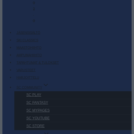
0
2
-
0
JÄSENSISÄLTÖ
SKI CLASSICS
MAASTOHIIHTO
AMPUMAHIIHTO
TAPAHTUMAT & TULOKSET
VARUSTEET
HARJOITTELU
SC COMMUNITY
SC PLAY
SC FANTASY
SC MYPAGES
SC YOUTUBE
SC STORE