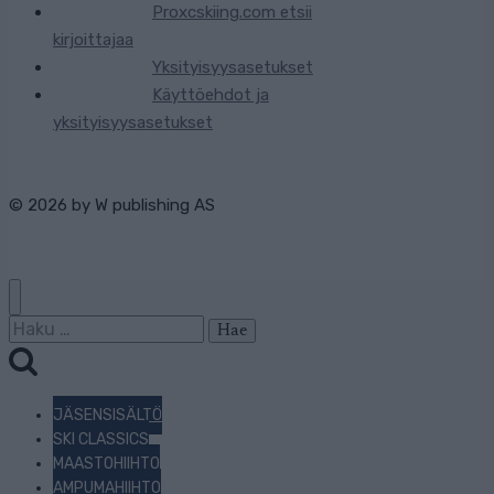
Proxcskiing.com etsii
kirjoittajaa
Yksityisyysasetukset
Käyttöehdot ja
yksityisyysasetukset
© 2026 by
W publishing AS
Haku:
JÄSENSISÄLTÖ
SKI CLASSICS
MAASTOHIIHTO
AMPUMAHIIHTO