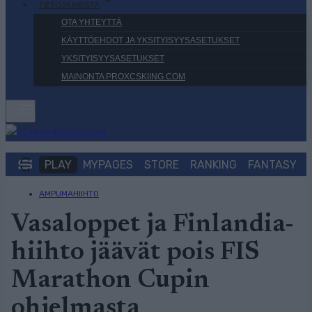
TIETOJA MEISTÄ
OTA YHTEYTTÄ
KÄYTTÖEHDOT JA YKSITYISYYSASETUKSET
YKSITYISYYSASETUKSET
MAINONTA PROXCSKIING.COM
PLAY
MYPAGES
STORE
RANKING
FANTASY
AMPUMAHIIHTO
Vasaloppet ja Finlandia-
hiihto jäävät pois FIS
Marathon Cupin
ohjelmasta