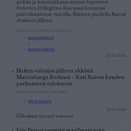
pitkän ja kunniakkaan uransa lopettava
Federico Pellegrino (kuvassa) kruunasi
päätöskautensa voitolla. Naisten puolella Ruotsi
dominoi jälleen.
KIRJOITTAJA MAASTOHIIHTO.COM
MAAILMANCUP
|
MAASTOHIIHTO
22.03.2026
Birken-voittajat jälleen ykkösiä
Marcialonga Bodøssä – Kati Roivas kauden
parhaaseen tulokseen
KIRJOITTAJA TEEMU VIRTANEN
SKI CLASSICS
21.03.2026
Eric Perrot varmisti maailmancupin