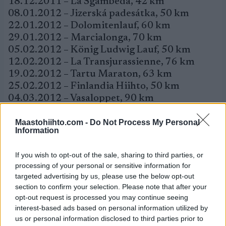
18.12.2011 – La Sgambeda, 42 km
08.01.2012 – Jizerská padesátka, 50 km
22.01.2012 – Dolomitenlauf, 60 km
29.01.2012 – Marcialonga, 70 km
05.02.2012 – König Ludwig Lauf, 50 km
12.02.2012 – La Transjurassienne, 76 km
19.02.2012 – Tartu Maraton, 63 km
25.02.2012 – Finlandia Hiihto, 50 km
04.03.2012 – Vasaloppet, 90 km
11.03.2012 – Engadin Skimarathon, 42 km
17.03.2012 – Birkebeinerrennet, 54 km
Maastohiihto.com -
Do Not Process My Personal
Information
Kaudelle 2012–2013 kuuluvat seuraavat
If you wish to opt-out of the sale, sharing to third parties, or
pitkän matkan hiihdot FIS Marathon Cupiin:
processing of your personal or sensitive information for
targeted advertising by us, please use the below opt-out
16.12.2012 – La Sgambeda, 42 km
section to confirm your selection. Please note that after your
13.01.2013 – Jizerská padesátka, 50 km
opt-out request is processed you may continue seeing
20.01.2013 – Dolomitenlauf, 60 km
interest-based ads based on personal information utilized by
27.01.2013 – Marcialonga, 70 km
us or personal information disclosed to third parties prior to