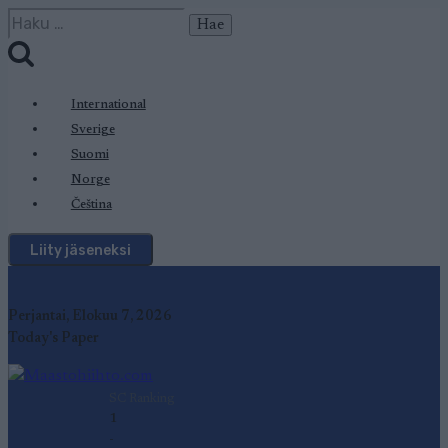
Siirry
Haku:
sisältöön
International
Sverige
Suomi
Norge
Čeština
Liity jäseneksi
Perjantai, Elokuu 7, 2026
Today's Paper
SC Ranking
1
-