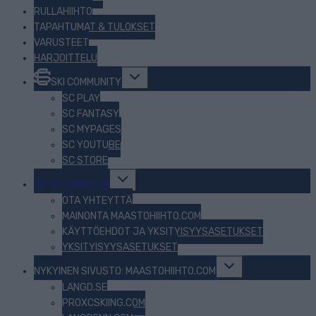
RULLAHIIHTO
TAPAHTUMAT & TULOKSET
VARUSTEET
HARJOITTELU
Toggle
SKI COMMUNITY
child
menu
SC PLAY
SC FANTASY
SC MYPAGES
SC YOUTUBE
SC STORE
Toggle
TIETOJA MEISTÄ
child
menu
OTA YHTEYTTÄ
MAINONTA MAASTOHIIHTO.COM
KÄYTTÖEHDOT JA YKSITYISYYSASETUKSET
YKSITYISYYSASETUKSET
Toggle
NYKYINEN SIVUSTO: MAASTOHIIHTO.COM
child
menu
LANGD.SE
PROXCSKIING.COM