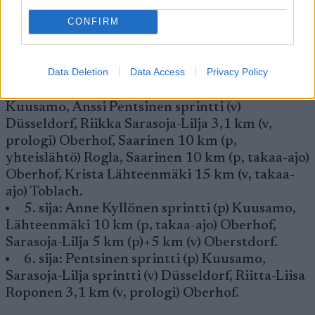
Suomalaishiihtäjien parhaat sijoitukset
CONFIRM
maailmancupin henkilökohtaisissa kilpailuissa
tällä kaudella:
Data Deletion
Data Access
Privacy Policy
4. sija: Aino-Kaisa Saarinen 10 km (p)
Kuusamo, Anssi Pentsinen sprintti (v)
Düsseldorf, Riikka Sarasoja-Lilja 3,1 km (v,
prologi) Oberhof, Saarinen 10 km (p,
yhteislähtö) Rogla, Saarinen 10 km (p, takaa-ajo)
Oberhof, Krista Lähteenmäki 15 km (v, takaa-
ajo) Toblach.
5. sija: Anne Kyllönen sprintti (p) Kuusamo,
Lähteenmäki 10 km (p, takaa-ajo) Oberhof,
Sarasoja-Lilja 5 km (p)+5 km (v) Oberstdorf.
6. sija: Pentsinen sprintti (p) Kuusamo,
Sarasoja-Lilja sprintti (v) Düsseldorf, Riitta-Liisa
Roponen 3,1 km (v, prologi) Oberhof.