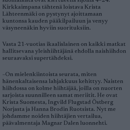
suomalaista ovat kiertueella sijoilla 4–24.
Kirkkaimpana tähtenä loistava Krista
Lähteenmäki on pystynyt ajoittamaan
kuntonsa kauden pääkilpailuun ja venyy
väsyneenäkin hyviin suorituksiin.
Vasta 21-vuotias ikaalislainen on kaikki matkat
hallitsevana yleishiihtäjänä ehdolla naishiihdon
seuraavaksi supertähdeksi.
–On mielenkiintoista seurata, miten
hänenkaltaisensa lahjakkuus kehittyy. Naisten
hiihdossa on kolme hiihtäjää, joilla on nuorten
sarjoista suunnilleen samat meriitit. He ovat
Krista Suomesta, Ingvild Flugstad Östberg
Norjasta ja Hanna Brodin Ruotsista. Nyt me
johdamme noiden hiihtäjien vertailua,
päävalmentaja Magnar Dalen luonnehti.