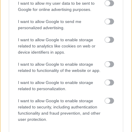
I want to allow my user data to be sent to
Google for online advertising purposes.
Heikkinen on julkisuudessa nimennyt
loppukauden kisaohjelmasta muun muassa
I want to allow Google to send me
Salpausselän kisat tärkeäksi etapiksi.
personalized advertising.
Kevättalvelta 2008 peräisin oleva yhdeksäs sija
I want to allow Google to enable storage
on Heikkisen paras Lahti-noteeraus, ja siihen
related to analytics like cookies on web or
hän haluaa parannusta Salpausselän
device identifiers in apps.
yhdistelmähiihdosta.
I want to allow Google to enable storage
related to functionality of the website or app.
Tour de Skin jälkeen maastohiihdon
maailmancup jatkuu tammikuun puolivälissä
I want to allow Google to enable storage
Italian Milanossa sprinteillä. Silloin cup-
related to personalization.
kisoihin palaa arvatenkin Anssi Pentsinen, joka
on hiihtänyt tällä kaudella jo kahdesti kuuden
I want to allow Google to enable storage
parhaan finaaliin.
related to security, including authentication
functionality and fraud prevention, and other
user protection.
Palkintopallisijat puuttuvat suomalaishiihtäjiltä