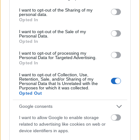
Heikkinen odottaa venymistä
services and may gather and store information including but
not limited to your visit or usage behaviour. You may click to
I want to opt-out of the Sharing of my
personal data.
grant or deny consent to Google and its third-party tags to
Heikkinen ilmoitti jo ennen Touria Val di
Opted In
use your data for below specified purposes in below Google
Fiemmen 20 kilometrin kisan suurimmaksi
consent section.
I want to opt-out of the Sale of my
haasteekseen. Hän ei ole koskaan onnistunut
Personal Data.
Fiemmen yhteislähdössä, ja se on jäänyt
Opted In
kaivelemaan.
I want to opt-out of processing my
Personal Data for Targeted Advertising.
Opted In
Heikkinen on kiertueella 18:ntena, mikä on
ilman muuta pettymys. Kokonaiskilpailu ei ole
I want to opt-out of Collection, Use,
Retention, Sale, and/or Sharing of my
jyväskyläläiselle enää tärkein mittari, vaan
Personal Data that Is Unrelated with the
hänkin kaipaa lähinnä yksittäisiä hyviä kisoja.
Purposes for which it was collected.
Opted Out
–Minun kohdaltani ei ole mitään spekuloitavaa.
Google consents
On vain kaksi kappaletta yksittäisiä
I want to allow Google to enable storage
suorituksia, joissa pitää pystyä venymään,
related to advertising like cookies on web or
Heikkinen ennakoi kiertueen
device identifiers in apps.
päätösviikonloppua.