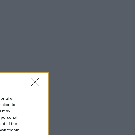
sonal or
ection to
ou may
 personal
out of the
 downstream