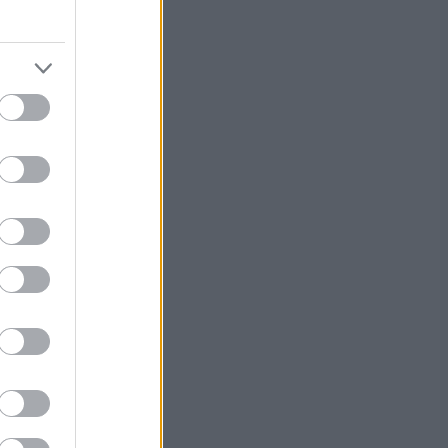
myös
ikkoa
lsson ja
ailman
stamaan
ndrek