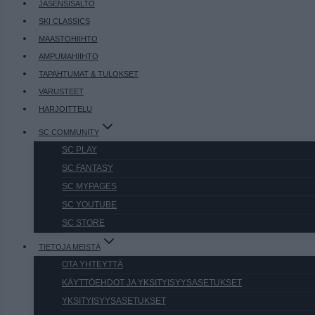
JÄSENSISÄLTÖ
SKI CLASSICS
MAASTOHIIHTO
AMPUMAHIIHTO
TAPAHTUMAT & TULOKSET
VARUSTEET
HARJOITTELU
SC COMMUNITY
SC PLAY
SC FANTASY
SC MYPAGES
SC YOUTUBE
SC STORE
TIETOJA MEISTÄ
OTA YHTEYTTÄ
KÄYTTÖEHDOT JA YKSITYISYYSASETUKSET
YKSITYISYYSASETUKSET