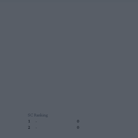
SC Ranking
1
-
0
2
-
0