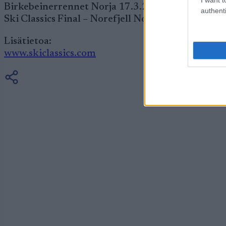
Birkebeinerrennet Norja 17.3.2012
authenti
Ski Classics Final – Norefjell Norja 31.3.2012
Lisätietoa:
www.skiclassics.com
Tilaa uutiskirjeem