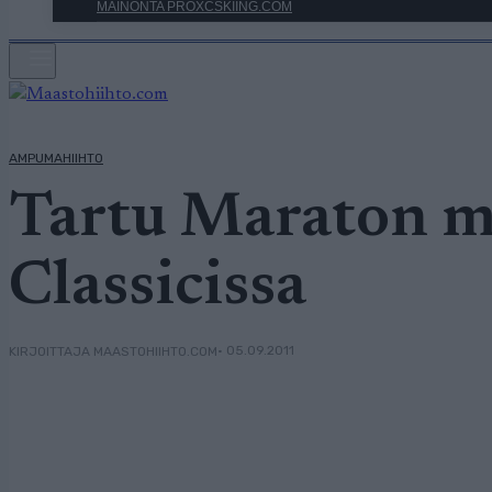
MAINONTA PROXCSKIING.COM
AMPUMAHIIHTO
Tartu Maraton m
Classicissa
• 05.09.2011
KIRJOITTAJA MAASTOHIIHTO.COM