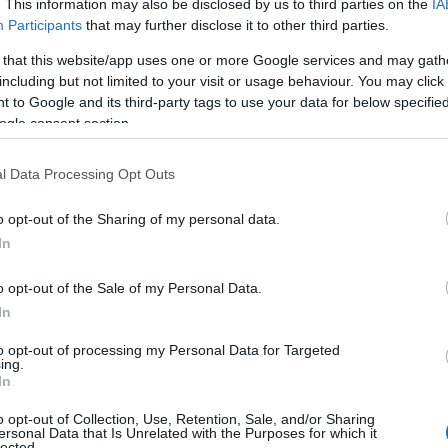
. This information may also be disclosed by us to third parties on the
IA
Participants
that may further disclose it to other third parties.
 that this website/app uses one or more Google services and may gath
 vain pari päivää sitten lauantaina Tartu Maraton
including but not limited to your visit or usage behaviour. You may click 
 to Google and its third-party tags to use your data for below specifi
stunut, että Tartu Maraton on mukana.
ogle consent section.
l Data Processing Opt Outs
o opt-out of the Sharing of my personal data.
In
s
o opt-out of the Sale of my Personal Data.
Hevoskuuri arvuutteli vain pari päivää sitten la
In
 Tänään on varmistunut, että Tartu Maraton on mu
to opt-out of processing my Personal Data for Targeted
ing.
n osakilpailua. Perinteisellä hiihdettävä Tartu Ma
In
keen Elvassa. Tartu Maratonilla on yli viisikymmen
o opt-out of Collection, Use, Retention, Sale, and/or Sharing
in hiihtotapahtuma.
ersonal Data that Is Unrelated with the Purposes for which it
lected.