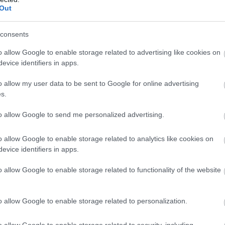
Out
yt kun Tartu Maraton on mukana näyttää kalenteri 
ksi viikkoa König Ludvig Laufin jälkeen ja kaksi vi
ellisesti, sanoo Ski Classics-sarjan johtaja David Ni
consents
istä pitkistä hiihdoista ja se vetää joka vuosi ma
o allow Google to enable storage related to advertising like cookies on
evice identifiers in apps.
ehuneet Tartu Maratonin reittiä yhdeksi maailman
o allow my user data to be sent to Google for online advertising
 Classics-sarjan mukana olon myötä pystymme todi
s.
den olevan oikeassa. Uskomme, että Tartu Maraton
to allow Google to send me personalized advertising.
roopan, sanoo Tartu Maratonin kilpailunjohtaja I
o allow Google to enable storage related to analytics like cookies on
evice identifiers in apps.
o allow Google to enable storage related to functionality of the website
o allow Google to enable storage related to personalization.
o allow Google to enable storage related to security, including