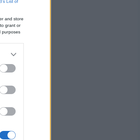
B’s List of
er and store
in
to grant or
ed purposes
uantaina
kana.
raton
vuotiset