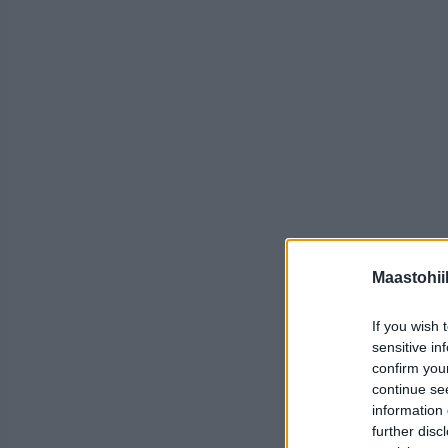
Maastohii
If you wish 
sensitive in
confirm you
continue se
information 
further disc